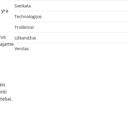
Sveikata
s yra
Technologijos
Troškiniai
rus
Užkandžiai
udajame
Verslas
kis
nti
eliai.