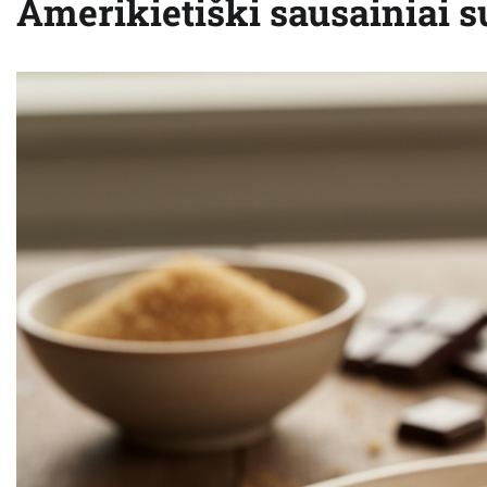
Amerikietiški sausainiai s