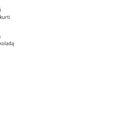
i
kurti
s
okoladą