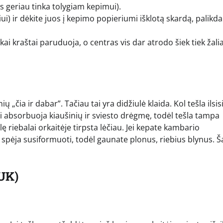
aus geriau tinka tolygiam kepimui).
i) ir dėkite juos į kepimo popieriumi išklotą skardą, palikd
ai kraštai paruduoja, o centras vis dar atrodo šiek tiek žalia
„čia ir dabar”. Tačiau tai yra didžiulė klaida. Kol tešla ilsis
nai absorbuoja kiaušinių ir sviesto drėgmę, todėl tešla tampa
alę riebalai orkaitėje tirpsta lėčiau. Jei kepate kambario
 spėja susiformuoti, todėl gaunate plonus, riebius blynus. Š
UK)