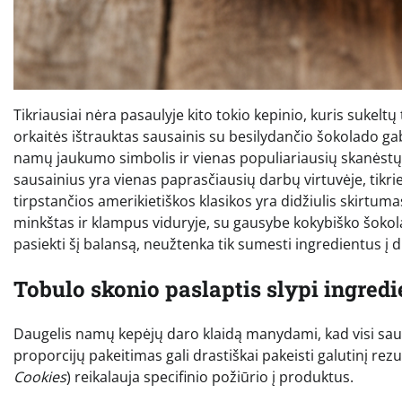
Tikriausiai nėra pasaulyje kito tokio kepinio, kuris sukeltų 
orkaitės ištrauktas sausainis su besilydančio šokolado gabal
namų jaukumo simbolis ir vienas populiariausių skanėstų 
sausainius yra vienas paprasčiausių darbų virtuvėje, tikrie
tirpstančios amerikietiškos klasikos yra didžiulis skirtuma
minkštas ir klampus viduryje, su gausybe kokybiško šokola
pasiekti šį balansą, neužtenka tik sumesti ingredientus į
Tobulo skonio paslaptis slypi ingred
Daugelis namų kepėjų daro klaidą manydami, kad visi sausa
proporcijų pakeitimas gali drastiškai pakeisti galutinį rezu
Cookies
) reikalauja specifinio požiūrio į produktus.