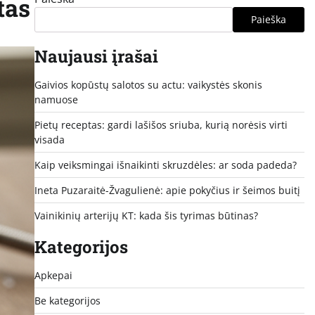
tas
Paieška
Naujausi įrašai
Gaivios kopūstų salotos su actu: vaikystės skonis
namuose
Pietų receptas: gardi lašišos sriuba, kurią norėsis virti
visada
Kaip veiksmingai išnaikinti skruzdėles: ar soda padeda?
Ineta Puzaraitė-Žvagulienė: apie pokyčius ir šeimos buitį
Vainikinių arterijų KT: kada šis tyrimas būtinas?
Kategorijos
Apkepai
Be kategorijos