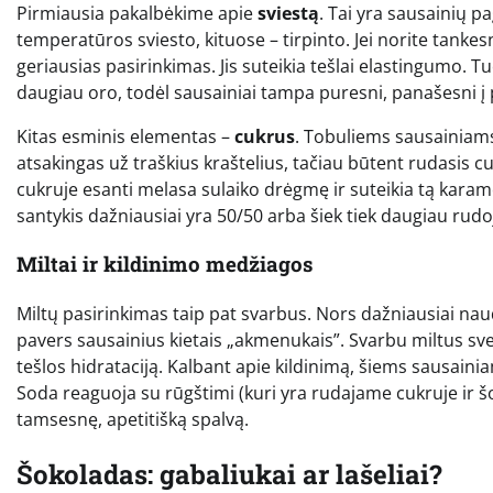
Pirmiausia pakalbėkime apie
sviestą
. Tai yra sausainių 
temperatūros sviesto, kituose – tirpinto. Jei norite tank
geriausias pasirinkimas. Jis suteikia tešlai elastingumo. T
daugiau oro, todėl sausainiai tampa puresni, panašesni į 
Kitas esminis elementas –
cukrus
. Tobuliems sausainiams
atsakingas už traškius kraštelius, tačiau būtent rudasis c
cukruje esanti melasa sulaiko drėgmę ir suteikia tą karam
santykis dažniausiai yra 50/50 arba šiek tiek daugiau rudo
Miltai ir kildinimo medžiagos
Miltų pasirinkimas taip pat svarbus. Nors dažniausiai naudo
pavers sausainius kietais „akmenukais”. Svarbu miltus sver
tešlos hidrataciją. Kalbant apie kildinimą, šiems sausai
Soda reaguoja su rūgštimi (kuri yra rudajame cukruje ir šok
tamsesnę, apetitišką spalvą.
Šokoladas: gabaliukai ar lašeliai?