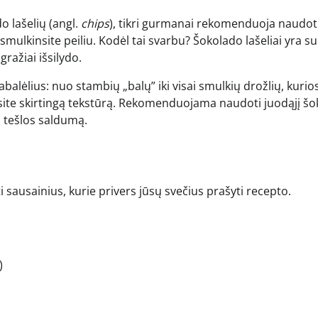
 lašelių (angl.
chips
), tikri gurmanai rekomenduoja naudot
ulkinsite peiliu. Kodėl tai svarbu? Šokolado lašeliai yra su
gražiai išsilydo.
alėlius: nuo stambių „balų” iki visai smulkių drožlių, kurio
jausite skirtingą tekstūrą. Rekomenduojama naudoti juodąjį š
 tešlos saldumą.
 sausainius, kurie privers jūsų svečius prašyti recepto.
)