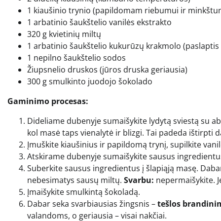
1 kiaušinio trynio (papildomam riebumui ir minkštu
1 arbatinio šaukštelio vanilės ekstrakto
320 g kvietinių miltų
1 arbatinio šaukštelio kukurūzų krakmolo (paslaptis
1 nepilno šaukštelio sodos
Žiupsnelio druskos (jūros druska geriausia)
300 g smulkinto juodojo šokolado
Gaminimo procesas:
Dideliame dubenyje sumaišykite lydytą sviestą su abi
kol masė taps vienalytė ir blizgi. Tai padeda ištirpti d
Įmuškite kiaušinius ir papildomą trynį, supilkite vanilę
Atskirame dubenyje sumaišykite sausus ingredientus
Suberkite sausus ingredientus į šlapiąją masę. Dabar 
nebesimatys sausų miltų.
Svarbu:
nepermaišykite. Jei
Įmaišykite smulkintą šokoladą.
Dabar seka svarbiausias žingsnis –
tešlos brandini
valandoms, o geriausia – visai nakčiai.