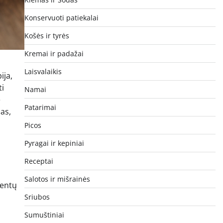
Konservuoti patiekalai
Košės ir tyrės
Kremai ir padažai
Laisvalaikis
ija,
ti
Namai
e
Patarimai
nas,
Picos
Pyragai ir kepiniai
Receptai
Salotos ir mišrainės
ientų
Sriubos
Sumuštiniai