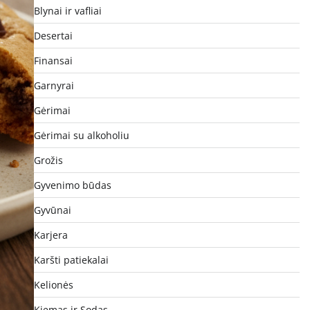
Blynai ir vafliai
Desertai
Finansai
Garnyrai
Gėrimai
Gėrimai su alkoholiu
Grožis
Gyvenimo būdas
Gyvūnai
Karjera
Karšti patiekalai
Kelionės
Kiemas ir Sodas