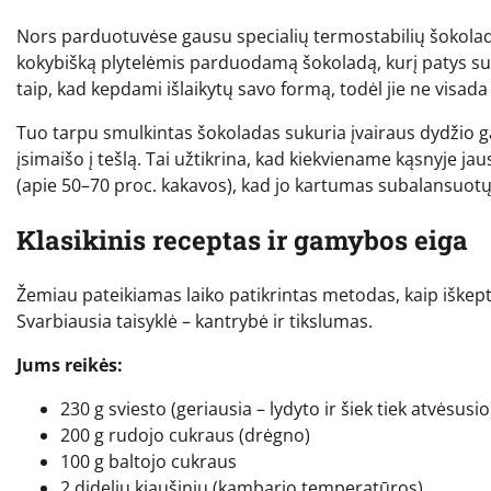
Nors parduotuvėse gausu specialių termostabilių šokolado
kokybišką plytelėmis parduodamą šokoladą, kurį patys susm
taip, kad kepdami išlaikytų savo formą, todėl jie ne visada 
Tuo tarpu smulkintas šokoladas sukuria įvairaus dydžio gab
įsimaišo į tešlą. Tai užtikrina, kad kiekviename kąsnyje 
(apie 50–70 proc. kakavos), kad jo kartumas subalansuotų
Klasikinis receptas ir gamybos eiga
Žemiau pateikiamas laiko patikrintas metodas, kaip iškepti
Svarbiausia taisyklė – kantrybė ir tikslumas.
Jums reikės:
230 g sviesto (geriausia – lydyto ir šiek tiek atvėsusio
200 g rudojo cukraus (drėgno)
100 g baltojo cukraus
2 didelių kiaušinių (kambario temperatūros)