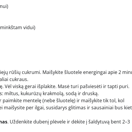
mui)
 minkštam vidui)
ejų rūšių cukrumi. Maišykite šluotele energingai apie 2 min
aliai cukraus.
. Vėl viską gerai išplakite. Masė turi pašviesėti ir tapti puri.
: miltus, kukurūzų krakmolą, sodą ir druską.
paimkite mentelę (nebe šluotelę) ir maišykite tik tol, kol
 maišysite per ilgai, susidarys glitimas ir sausainiai bus kiet
mas
. Uždenkite dubenį plėvele ir dėkite į šaldytuvą bent 2–3