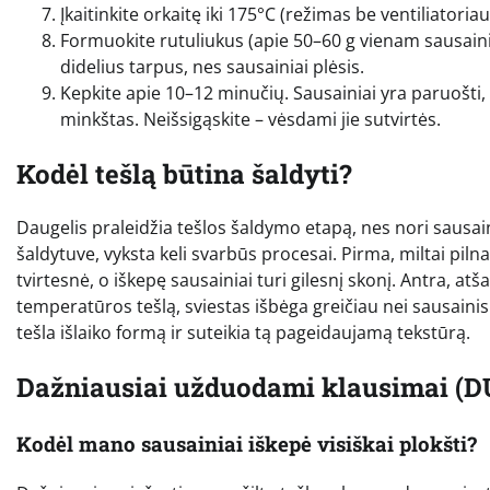
Įkaitinkite orkaitę iki 175°C (režimas be ventiliatori
Formuokite rutuliukus (apie 50–60 g vienam sausainiu
didelius tarpus, nes sausainiai plėsis.
Kepkite apie 10–12 minučių. Sausainiai yra paruošti, k
minkštas. Neišsigąskite – vėsdami jie sutvirtės.
Kodėl tešlą būtina šaldyti?
Daugelis praleidžia tešlos šaldymo etapą, nes nori sausainių 
šaldytuve, vyksta keli svarbūs procesai. Pirma, miltai pil
tvirtesnė, o iškepę sausainiai turi gilesnį skonį. Antra, atš
temperatūros tešlą, sviestas išbėga greičiau nei sausainis
tešla išlaiko formą ir suteikia tą pageidaujamą tekstūrą.
Dažniausiai užduodami klausimai (D
Kodėl mano sausainiai iškepė visiškai plokšti?