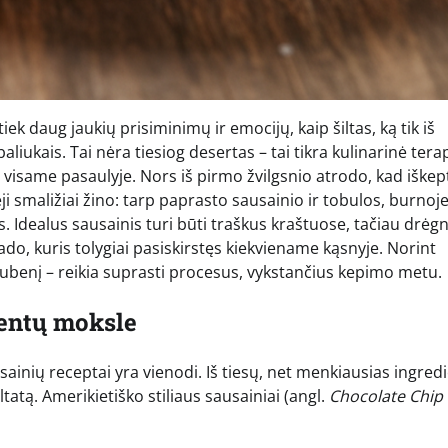
tiek daug jaukių prisiminimų ir emocijų, kaip šiltas, ką tik iš
iukais. Tai nėra tiesiog desertas – tai tikra kulinarinė terap
visame pasaulyje. Nors iš pirmo žvilgsnio atrodo, kad iškep
ji smaližiai žino: tarp paprasto sausainio ir tobulos, burnoj
s. Idealus sausainis turi būti traškus kraštuose, tačiau drėg
do, kuris tolygiai pasiskirstęs kiekviename kąsnyje. Norint
 dubenį – reikia suprasti procesus, vykstančius kepimo metu.
ientų moksle
inių receptai yra vienodi. Iš tiesų, net menkiausias ingred
ltatą. Amerikietiško stiliaus sausainiai (angl.
Chocolate Chip