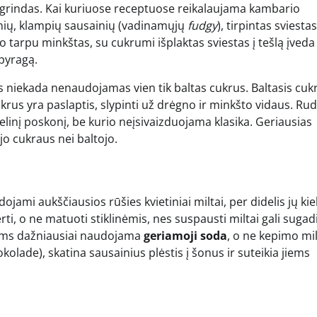
pagrindas. Kai kuriuose receptuose reikalaujama kambario
esnių, klampių sausainių (vadinamųjų
fudgy
), tirpintas sviesta
uo tarpu minkštas, su cukrumi išplaktas sviestas į tešlą įveda
pyragą.
 niekada nenaudojamas vien tik baltas cukrus. Baltasis cuk
ukrus yra paslaptis, slypinti už drėgno ir minkšto vidaus. R
elinį poskonį, be kurio neįsivaizduojama klasika. Geriausias
jo cukraus nei baltojo.
jami aukščiausios rūšies kvietiniai miltai, per didelis jų kie
ti, o ne matuoti stiklinėmis, nes suspausti miltai gali sugadi
niams dažniausiai naudojama
geriamoji soda
, o ne kepimo milt
olade), skatina sausainius plėstis į šonus ir suteikia jiems