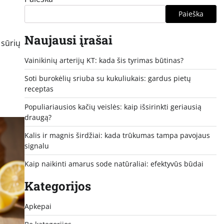
Paieška
Naujausi įrašai
 sūrių
Vainikinių arterijų KT: kada šis tyrimas būtinas?
Soti burokėlių sriuba su kukuliukais: gardus pietų
receptas
Populiariausios kačių veislės: kaip išsirinkti geriausią
draugą?
Kalis ir magnis širdžiai: kada trūkumas tampa pavojaus
signalu
Kaip naikinti amarus sode natūraliai: efektyvūs būdai
Kategorijos
Apkepai