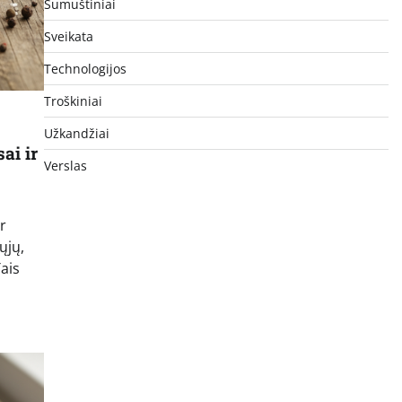
Sumuštiniai
Sveikata
Technologijos
Troškiniai
Užkandžiai
ai ir
Verslas
r
ųjų,
ais