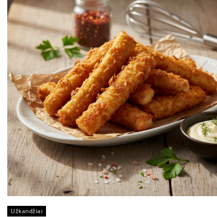
Užkandžiai