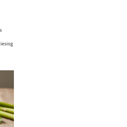
s
tiesiog