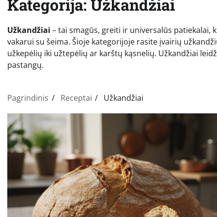
Kategorija:
Užkandžiai
Užkandžiai
– tai smagūs, greiti ir universalūs patiekalai, 
vakarui su šeima. Šioje kategorijoje rasite įvairių užkand
užkepėlių iki užtepėlių ar karštų kąsnelių. Užkandžiai leidži
pastangų.
Pagrindinis
Receptai
Užkandžiai