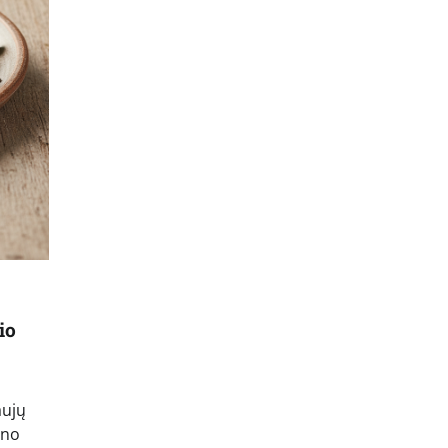
io
aujų
ono