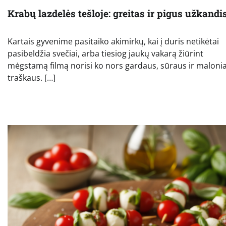
Krabų lazdelės tešloje: greitas ir pigus užkandi
Kartais gyvenime pasitaiko akimirkų, kai į duris netikėtai
pasibeldžia svečiai, arba tiesiog jaukų vakarą žiūrint
mėgstamą filmą norisi ko nors gardaus, sūraus ir malonia
traškaus. […]