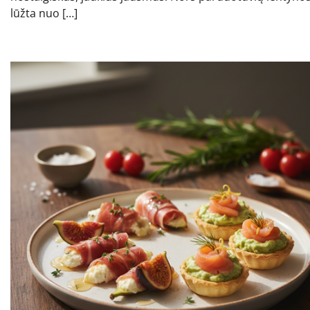
lūžta nuo […]