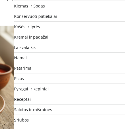
Kiemas ir Sodas
Konservuoti patiekalai
Košės ir tyrės
Kremai ir padažai
Laisvalaikis
Namai
Patarimai
Picos
Pyragai ir kepiniai
Receptai
Salotos ir mišrainės
Sriubos