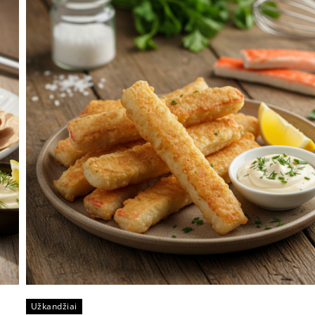
Užkandžiai