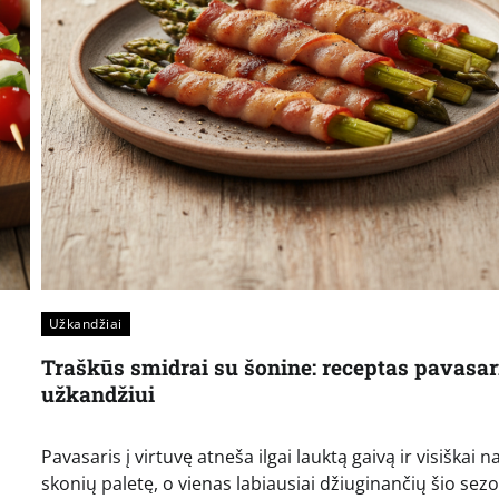
Užkandžiai
Traškūs smidrai su šonine: receptas pavasar
užkandžiui
Pavasaris į virtuvę atneša ilgai lauktą gaivą ir visiškai n
skonių paletę, o vienas labiausiai džiuginančių šio sez