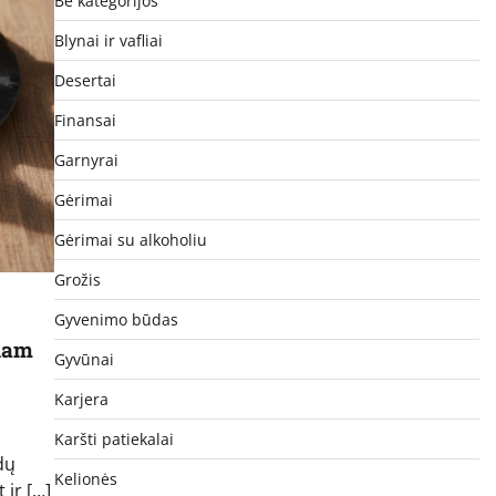
Be kategorijos
Blynai ir vafliai
Desertai
Finansai
Garnyrai
Gėrimai
Gėrimai su alkoholiu
Grožis
Gyvenimo būdas
niam
Gyvūnai
Karjera
Karšti patiekalai
dų
Kelionės
 ir […]