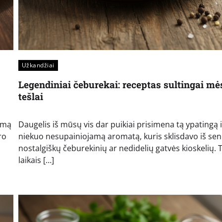
Užkandžiai
Legendiniai čeburekai: receptas sultingai mės
tešlai
imą
Daugelis iš mūsų vis dar puikiai prisimena tą ypatingą i
ro
niekuo nesupainiojamą aromatą, kuris sklisdavo iš sen
nostalgiškų čeburekinių ar nedidelių gatvės kioskelių. T
laikais […]