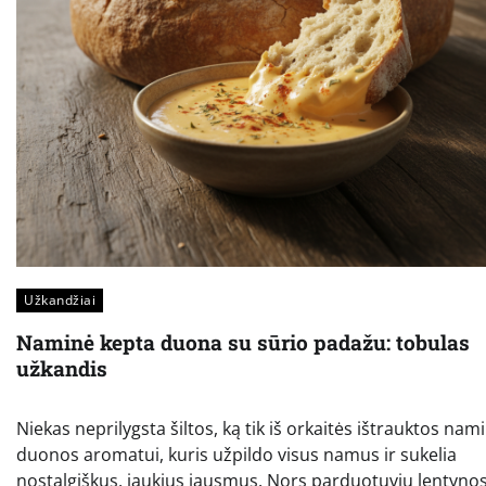
Užkandžiai
Naminė kepta duona su sūrio padažu: tobulas
užkandis
Niekas neprilygsta šiltos, ką tik iš orkaitės ištrauktos nam
duonos aromatui, kuris užpildo visus namus ir sukelia
nostalgiškus, jaukius jausmus. Nors parduotuvių lentyno