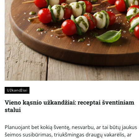
Užkandžiai
Vieno kąsnio užkandžiai: receptai šventiniam
stalui
Planuojant bet kokią šventę, nesvarbu, ar tai būtų jaukus
šeimos susibūrimas, triukšmingas draugų vakarėlis, ar