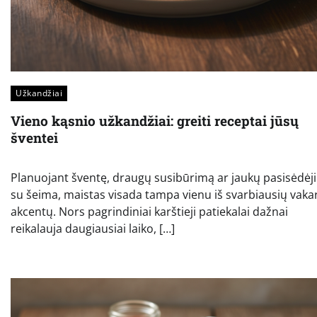
Užkandžiai
Vieno kąsnio užkandžiai: greiti receptai jūsų
šventei
Planuojant šventę, draugų susibūrimą ar jaukų pasisėdėj
su šeima, maistas visada tampa vienu iš svarbiausių vaka
akcentų. Nors pagrindiniai karštieji patiekalai dažnai
reikalauja daugiausiai laiko, […]