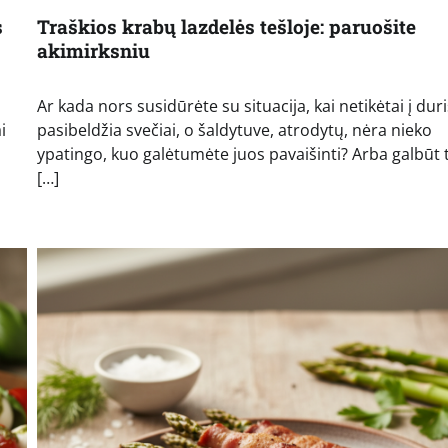
s
Traškios krabų lazdelės tešloje: paruošite
akimirksniu
Ar kada nors susidūrėte su situacija, kai netikėtai į duri
i
pasibeldžia svečiai, o šaldytuve, atrodytų, nėra nieko
ypatingo, kuo galėtumėte juos pavaišinti? Arba galbūt 
[…]