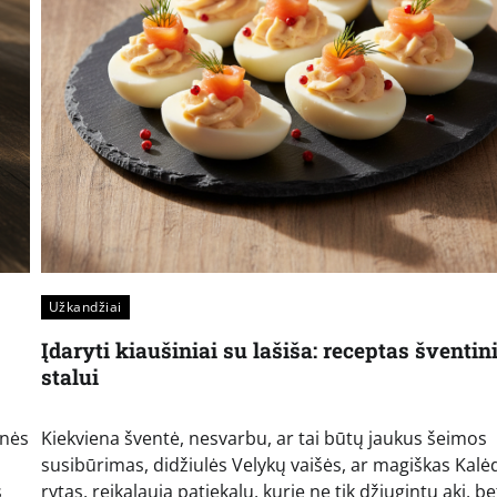
Užkandžiai
Įdaryti kiaušiniai su lašiša: receptas šventi
stalui
inės
Kiekviena šventė, nesvarbu, ar tai būtų jaukus šeimos
susibūrimas, didžiulės Velykų vaišės, ar magiškas Kalė
s
rytas, reikalauja patiekalų, kurie ne tik džiugintų akį, bet