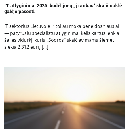
IT atlyginimai 2026: kodėl jūsų „į rankas” skaičiuoklė
galėjo pasenti
IT sektorius Lietuvoje ir toliau moka bene dosniausiai
— patyrusių specialistų atlyginimai kelis kartus lenkia
šalies vidurkį, kuris „Sodros” skaičiavimams šiemet
siekia 2 312 eurų […]