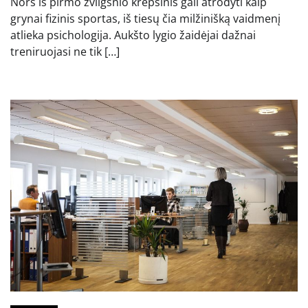
Nors iš pirmo žvilgsnio krepšinis gali atrodyti kaip
grynai fizinis sportas, iš tiesų čia milžinišką vaidmenį
atlieka psichologija. Aukšto lygio žaidėjai dažnai
treniruojasi ne tik […]