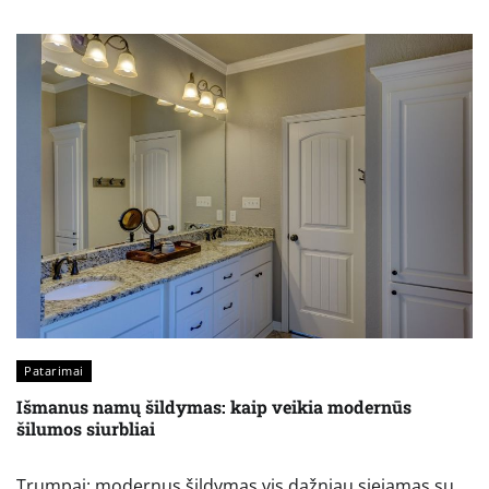
Patarimai
Išmanus namų šildymas: kaip veikia modernūs
šilumos siurbliai
Trumpai: modernus šildymas vis dažniau siejamas su