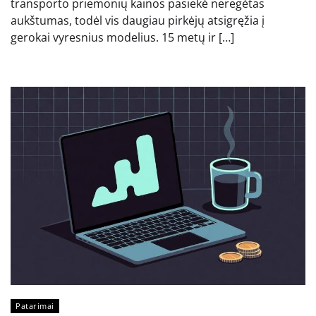
transporto priemonių kainos pasiekė neregėtas
aukštumas, todėl vis daugiau pirkėjų atsigręžia į
gerokai vyresnius modelius. 15 metų ir […]
Patarimai