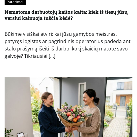
Patarimai
Nematoma darbuotojų kaitos kaita: kiek iš tiesų jūsų
verslui kainuoja tuščia kėdė?
Būkime visiškai atviri: kai jūsų gamybos meistras,
patyręs logistas ar pagrindinis operatorius padeda ant
stalo prašymą išeiti iš darbo, kokį skaičių matote savo
galvoje? Tikriausiai […]