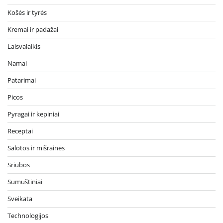
Košės ir tyrės
Kremai ir padažai
Laisvalaikis
Namai
Patarimai
Picos
Pyragai ir kepiniai
Receptai
Salotos ir mišrainės
Sriubos
Sumuštiniai
Sveikata
Technologijos