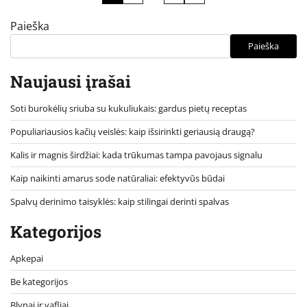
puslapiavimas
Paieška
Paieška
Naujausi įrašai
Soti burokėlių sriuba su kukuliukais: gardus pietų receptas
Populiariausios kačių veislės: kaip išsirinkti geriausią draugą?
Kalis ir magnis širdžiai: kada trūkumas tampa pavojaus signalu
Kaip naikinti amarus sode natūraliai: efektyvūs būdai
Spalvų derinimo taisyklės: kaip stilingai derinti spalvas
Kategorijos
Apkepai
Be kategorijos
Blynai ir vafliai