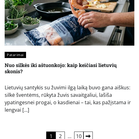
Patarimai
Nuo silkės iki aštuonkojo: kaip keičiasi lietuvių
skonis?
Lietuvių santykis su žuvimi ilgą laiką buvo gana aiškus:
silkė šventėms, rūkyta žuvis savaitgaliui, lašiša
ypatingesnei progai, o kasdienai – tai, kas pažįstama ir
lengvai […]
Įrašų
1
2
…
10