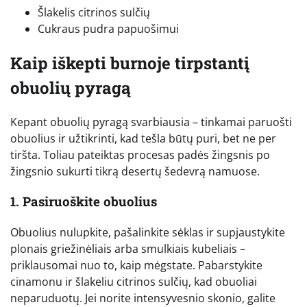
Šlakelis citrinos sulčių
Cukraus pudra papuošimui
Kaip iškepti burnoje tirpstantį
obuolių pyragą
Kepant obuolių pyragą svarbiausia – tinkamai paruošti
obuolius ir užtikrinti, kad tešla būtų puri, bet ne per
tiršta. Toliau pateiktas procesas padės žingsnis po
žingsnio sukurti tikrą desertų šedevrą namuose.
1. Pasiruoškite obuolius
Obuolius nulupkite, pašalinkite sėklas ir supjaustykite
plonais griežinėliais arba smulkiais kubeliais –
priklausomai nuo to, kaip mėgstate. Pabarstykite
cinamonu ir šlakeliu citrinos sulčių, kad obuoliai
neparuduotų. Jei norite intensyvesnio skonio, galite