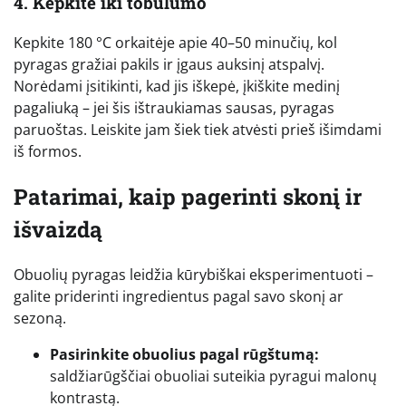
4. Kepkite iki tobulumo
Kepkite 180 °C orkaitėje apie 40–50 minučių, kol
pyragas gražiai pakils ir įgaus auksinį atspalvį.
Norėdami įsitikinti, kad jis iškepė, įkiškite medinį
pagaliuką – jei šis ištraukiamas sausas, pyragas
paruoštas. Leiskite jam šiek tiek atvėsti prieš išimdami
iš formos.
Patarimai, kaip pagerinti skonį ir
išvaizdą
Obuolių pyragas leidžia kūrybiškai eksperimentuoti –
galite priderinti ingredientus pagal savo skonį ar
sezoną.
Pasirinkite obuolius pagal rūgštumą:
saldžiarūgščiai obuoliai suteikia pyragui malonų
kontrastą.