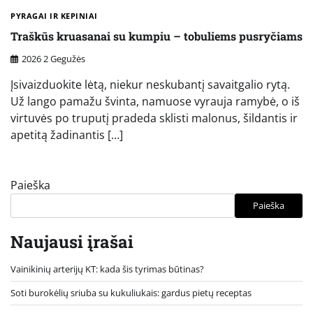
PYRAGAI IR KEPINIAI
Traškūs kruasanai su kumpiu – tobuliems pusryčiams
2026 2 Gegužės
Įsivaizduokite lėtą, niekur neskubantį savaitgalio rytą.
Už lango pamažu švinta, namuose vyrauja ramybė, o iš
virtuvės po truputį pradeda sklisti malonus, šildantis ir
apetitą žadinantis […]
Paieška
Paieška
Naujausi įrašai
Vainikinių arterijų KT: kada šis tyrimas būtinas?
Soti burokėlių sriuba su kukuliukais: gardus pietų receptas