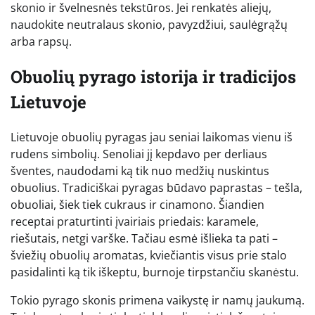
skonio ir švelnesnės tekstūros. Jei renkatės aliejų,
naudokite neutralaus skonio, pavyzdžiui, saulėgrąžų
arba rapsų.
Obuolių pyrago istorija ir tradicijos
Lietuvoje
Lietuvoje obuolių pyragas jau seniai laikomas vienu iš
rudens simbolių. Senoliai jį kepdavo per derliaus
šventes, naudodami ką tik nuo medžių nuskintus
obuolius. Tradiciškai pyragas būdavo paprastas – tešla,
obuoliai, šiek tiek cukraus ir cinamono. Šiandien
receptai praturtinti įvairiais priedais: karamele,
riešutais, netgi varške. Tačiau esmė išlieka ta pati –
šviežių obuolių aromatas, kviečiantis visus prie stalo
pasidalinti ką tik iškeptu, burnoje tirpstančiu skanėstu.
Tokio pyrago skonis primena vaikystę ir namų jaukumą.