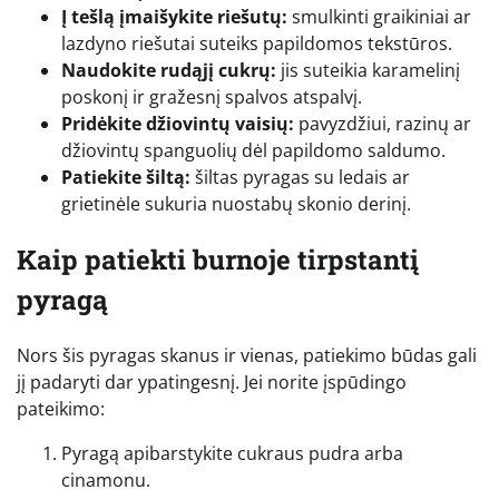
Į tešlą įmaišykite riešutų:
smulkinti graikiniai ar
lazdyno riešutai suteiks papildomos tekstūros.
Naudokite rudąjį cukrų:
jis suteikia karamelinį
poskonį ir gražesnį spalvos atspalvį.
Pridėkite džiovintų vaisių:
pavyzdžiui, razinų ar
džiovintų spanguolių dėl papildomo saldumo.
Patiekite šiltą:
šiltas pyragas su ledais ar
grietinėle sukuria nuostabų skonio derinį.
Kaip patiekti burnoje tirpstantį
pyragą
Nors šis pyragas skanus ir vienas, patiekimo būdas gali
jį padaryti dar ypatingesnį. Jei norite įspūdingo
pateikimo:
Pyragą apibarstykite cukraus pudra arba
cinamonu.