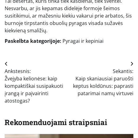
Tai desertas, kuris tinka tiek kasdienai, tiek šventei.
Nesvarbu, ar jis kepamas didelėje formoje šeimos
susitikimui, ar mažesniu kiekiu vakarui prie arbatos, šis
burnoje tirpstantis obuolių pyragas visada sužavės
kiekvieną smaližių.
Paskelbta kategorijoje:
Pyragai ir kepiniai
Navigacija
Ankstesnis:
Sekantis:
tarp
Žvejyba kelionėse: kaip
Kaip skaniausiai paruošti
įrašų
kompaktiškai susipakuoti
keptus koldūnus: paprasti
įrangą ir paįvairinti
patarimai namų virtuvei
atostogas?
Rekomenduojami straipsniai