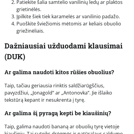
Patiekite šalia samtelio vanilinių ledų ar plaktos
grietinėlės.
Įpilkite šiek tiek karamelės ar vanilinio padažo.
Puoškite šviežiomis mėtomis ar keliais obuolio
griežinėliais.
Dažniausiai užduodami klausimai
(DUK)
Ar galima naudoti kitos rūšies obuolius?
Taip, tačiau geriausia rinktis saldžiarūgščius,
pavyzdžiui, „Jonagold“ ar „Antonovka“. Jie išlaiko
tekstūrą kepant ir nesukrenta į tyrę.
Ar galima šį pyragą kepti be kiaušinių?
Taip, galima naudoti bananą ar obuolių tyrę vietoje
kiaušinių. Tai suteiks drėgmės ir natūralaus saldumo,