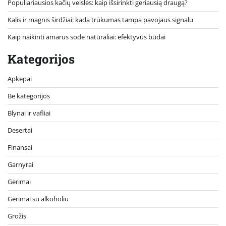
Populiariausios kačių veislės: kaip išsirinkti geriausią draugą?
Kalis ir magnis širdžiai: kada trūkumas tampa pavojaus signalu
Kaip naikinti amarus sode natūraliai: efektyvūs būdai
Kategorijos
Apkepai
Be kategorijos
Blynai ir vafliai
Desertai
Finansai
Garnyrai
Gėrimai
Gėrimai su alkoholiu
Grožis