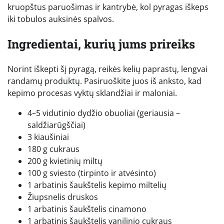
kruopštus paruošimas ir kantrybė, kol pyragas iškeps
iki tobulos auksinės spalvos.
Ingredientai, kurių jums prireiks
Norint iškepti šį pyragą, reikės kelių paprastų, lengvai
randamų produktų. Pasiruoškite juos iš anksto, kad
kepimo procesas vyktų sklandžiai ir maloniai.
4–5 vidutinio dydžio obuoliai (geriausia –
saldžiarūgščiai)
3 kiaušiniai
180 g cukraus
200 g kvietinių miltų
100 g sviesto (tirpinto ir atvėsinto)
1 arbatinis šaukštelis kepimo miltelių
Žiupsnelis druskos
1 arbatinis šaukštelis cinamono
1 arbatinis šaukštelis vanilinio cukraus