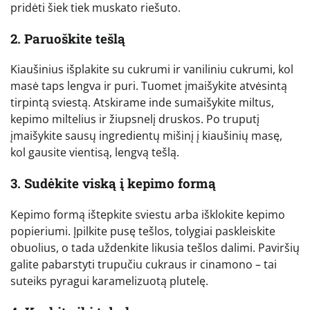
pridėti šiek tiek muskato riešuto.
2. Paruoškite tešlą
Kiaušinius išplakite su cukrumi ir vaniliniu cukrumi, kol
masė taps lengva ir puri. Tuomet įmaišykite atvėsintą
tirpintą sviestą. Atskirame inde sumaišykite miltus,
kepimo miltelius ir žiupsnelį druskos. Po truputį
įmaišykite sausų ingredientų mišinį į kiaušinių masę,
kol gausite vientisą, lengvą tešlą.
3. Sudėkite viską į kepimo formą
Kepimo formą ištepkite sviestu arba išklokite kepimo
popieriumi. Įpilkite pusę tešlos, tolygiai paskleiskite
obuolius, o tada uždenkite likusia tešlos dalimi. Paviršių
galite pabarstyti trupučiu cukraus ir cinamono – tai
suteiks pyragui karamelizuotą plutelę.