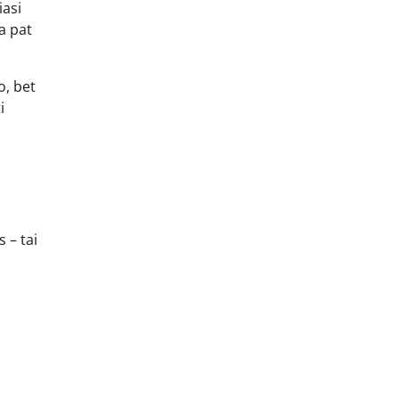
iasi
a pat
o, bet
i
 – tai