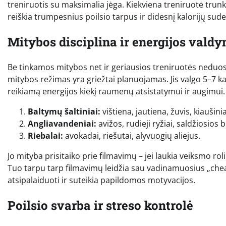
treniruotis su maksimalia jėga. Kiekviena treniruotė trunk
reiškia trumpesnius poilsio tarpus ir didesnį kalorijų su
Mitybos disciplina ir energijos vald
Be tinkamos mitybos net ir geriausios treniruotės neduos
mitybos režimas yra griežtai planuojamas. Jis valgo 5–7 
reikiamą energijos kiekį raumenų atsistatymui ir augimui.
Baltymų šaltiniai:
vištiena, jautiena, žuvis, kiaušini
Angliavandeniai:
avižos, rudieji ryžiai, saldžiosios 
Riebalai:
avokadai, riešutai, alyvuogių aliejus.
Jo mityba prisitaiko prie filmavimų – jei laukia veiksmo roli
Tuo tarpu tarp filmavimų leidžia sau vadinamuosius „cheat
atsipalaiduoti ir suteikia papildomos motyvacijos.
Poilsio svarba ir streso kontrolė