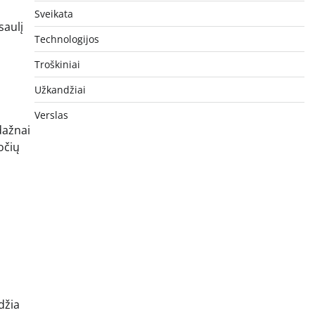
Sveikata
saulį
Technologijos
Troškiniai
Užkandžiai
Verslas
dažnai
očių
džia