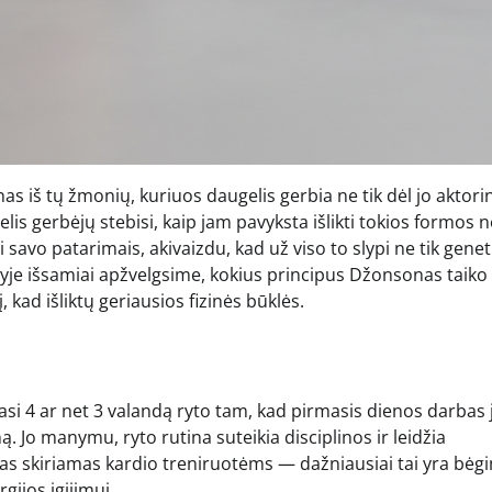
s iš tų žmonių, kuriuos daugelis gerbia ne tik dėl jo aktori
lis gerbėjų stebisi, kaip jam pavyksta išlikti tokios formos 
i savo patarimais, akivaizdu, kad už viso to slypi ne tik genet
nyje išsamiai apžvelgsime, kokius principus Džonsonas taiko
, kad išliktų geriausios fizinės būklės.
iasi 4 ar net 3 valandą ryto tam, kad pirmasis dienos darbas 
ną. Jo manymu, ryto rutina suteikia disciplinos ir leidžia
tas skiriamas kardio treniruotėms — dažniausiai tai yra bėg
gijos įgijimui.