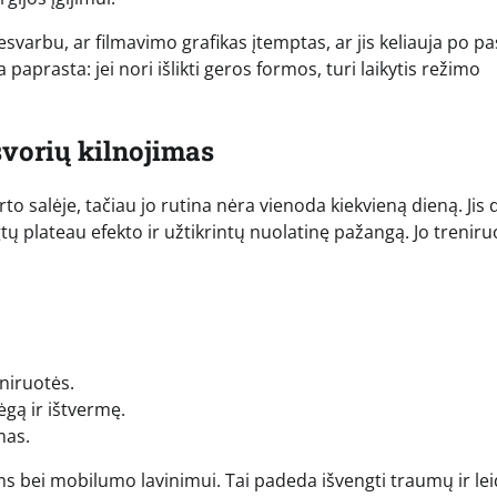
arbu, ar filmavimo grafikas įtemptas, ar jis keliauja po pa
 paprasta: jei nori išlikti geros formos, turi laikytis režimo
svorių kilnojimas
 salėje, tačiau jo rutina nėra vienoda kiekvieną dieną. Jis 
gtų plateau efekto ir užtikrintų nuolatinę pažangą. Jo treniru
eniruotės.
gą ir ištvermę.
mas.
bei mobilumo lavinimui. Tai padeda išvengti traumų ir lei