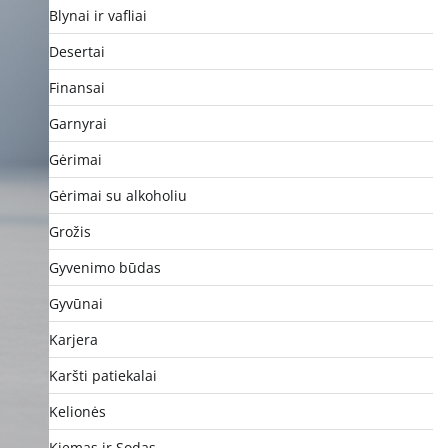
Blynai ir vafliai
Desertai
Finansai
Garnyrai
Gėrimai
Gėrimai su alkoholiu
Grožis
Gyvenimo būdas
Gyvūnai
Karjera
Karšti patiekalai
Kelionės
Kiemas ir Sodas