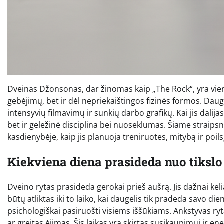
Dveinas Džonsonas, dar žinomas kaip „The Rock“, yra viena
gebėjimų, bet ir dėl nepriekaištingos fizinės formos. Dauge
intensyvių filmavimų ir sunkių darbo grafikų. Kai jis dalijas
bet ir geležinė disciplina bei nuoseklumas. Šiame straips
kasdienybėje, kaip jis planuoja treniruotes, mitybą ir poilsį
Kiekviena diena prasideda nuo tikslo
Dveino rytas prasideda gerokai prieš aušrą. Jis dažnai kel
būtų atliktas iki to laiko, kai daugelis tik pradeda savo die
psichologiškai pasiruošti visiems iššūkiams. Ankstyvas ry
ar greitas ėjimas. Šis laikas yra skirtas susikaupimui ir ener