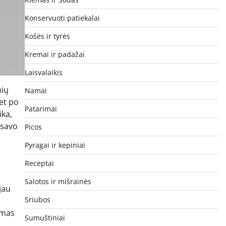
Konservuoti patiekalai
Košės ir tyrės
Kremai ir padažai
Laisvalaikis
nių
Namai
net po
Patarimai
ika,
 savo
Picos
Pyragai ir kepiniai
Receptai
Salotos ir mišrainės
jau
Sriubos
imas
Sumuštiniai