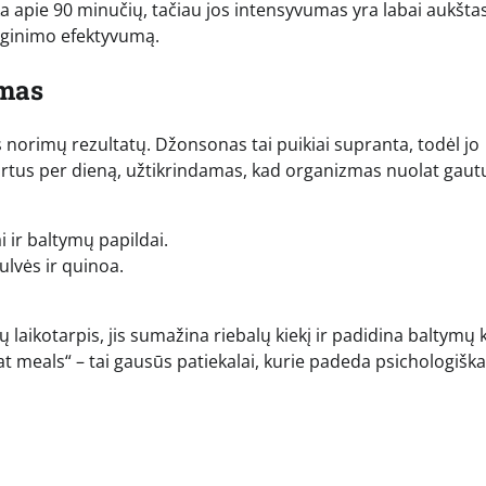
a apie 90 minučių, tačiau jos intensyvumas yra labai aukštas
deginimo efektyvumą.
ymas
 norimų rezultatų. Džonsonas tai puikiai supranta, todėl jo
kartus per dieną, užtikrindamas, kad organizmas nuolat gaut
ai ir baltymų papildai.
bulvės ir quinoa.
ų laikotarpis, jis sumažina riebalų kiekį ir padidina baltymų k
 meals“ – tai gausūs patiekalai, kurie padeda psichologiška