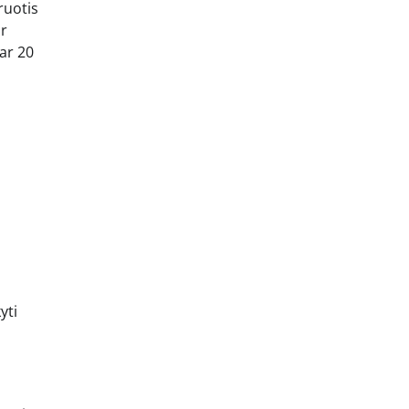
ruotis
ir
ar 20
yti