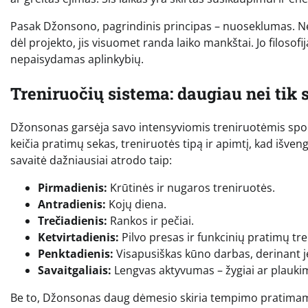
Pasak Džonsono, pagrindinis principas – nuoseklumas. Nesv
dėl projekto, jis visuomet randa laiko mankštai. Jo filosofija
nepaisydamas aplinkybių.
Treniruočių sistema: daugiau nei tik 
Džonsonas garsėja savo intensyviomis treniruotėmis sporto
keičia pratimų sekas, treniruotės tipą ir apimtį, kad išven
savaitė dažniausiai atrodo taip:
Pirmadienis:
Krūtinės ir nugaros treniruotės.
Antradienis:
Kojų diena.
Trečiadienis:
Rankos ir pečiai.
Ketvirtadienis:
Pilvo presas ir funkcinių pratimų tr
Penktadienis:
Visapusiškas kūno darbas, derinant jė
Savaitgaliais:
Lengvas aktyvumas – žygiai ar plauki
Be to, Džonsonas daug dėmesio skiria tempimo pratimams 