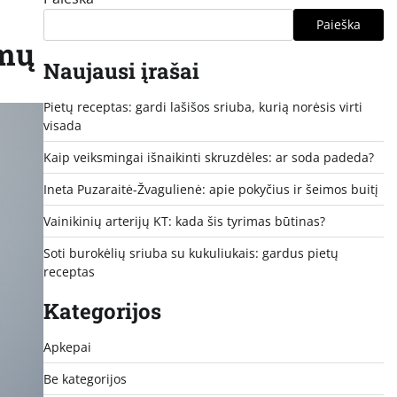
Paieška
imų
Naujausi įrašai
Pietų receptas: gardi lašišos sriuba, kurią norėsis virti
visada
Kaip veiksmingai išnaikinti skruzdėles: ar soda padeda?
Ineta Puzaraitė-Žvagulienė: apie pokyčius ir šeimos buitį
Vainikinių arterijų KT: kada šis tyrimas būtinas?
Soti burokėlių sriuba su kukuliukais: gardus pietų
receptas
Kategorijos
Apkepai
Be kategorijos