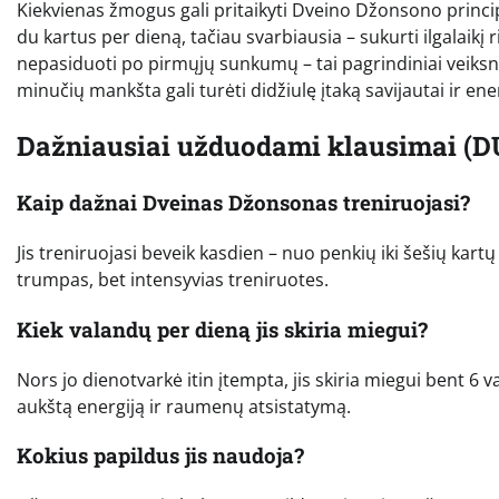
Kiekvienas žmogus gali pritaikyti Dveino Džonsono princi
du kartus per dieną, tačiau svarbiausia – sukurti ilgalaikį 
nepasiduoti po pirmųjų sunkumų – tai pagrindiniai veiksni
minučių mankšta gali turėti didžiulę įtaką savijautai ir ener
Dažniausiai užduodami klausimai (D
Kaip dažnai Dveinas Džonsonas treniruojasi?
Jis treniruojasi beveik kasdien – nuo penkių iki šešių kartų
trumpas, bet intensyvias treniruotes.
Kiek valandų per dieną jis skiria miegui?
Nors jo dienotvarkė itin įtempta, jis skiria miegui bent 6 val
aukštą energiją ir raumenų atsistatymą.
Kokius papildus jis naudoja?