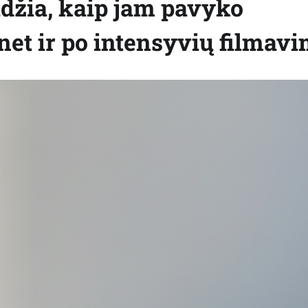
džia, kaip jam pavyko
 net ir po intensyvių filmav