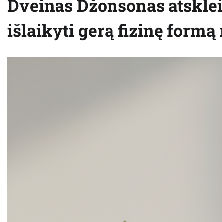
Dveinas Džonsonas atsklei
išlaikyti gerą fizinę formą