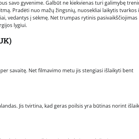
pus savo gyvenime. Galbūt ne kiekvienas turi galimybę treni
ritmą. Pradėti nuo mažų žingsnių, nuosekliai laikytis tvarkos 
ai, vedantys į sėkmę. Net trumpas rytinis pasivaikščiojimas 
gijos lygiui.
UK)
 per savaitę. Net filmavimo metu jis stengiasi išlaikyti bent
andas. Jis tvirtina, kad geras poilsis yra būtinas norint išlaik