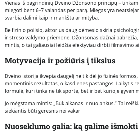
Vienas iš pagrindinių Dveino Džonsono principų – tinkamas 
miegoti bent 6–7 valandas per parą. Miegas yra neatsieja
svarbia dalimi kaip ir mankšta ar mityba.
Be fizinio poilsio, aktorius daug dėmesio skiria psicholo
ir streso valdymo priemonė. Džonsonas dažnai pabrėžia, k
mintis, o tai galiausiai leidžia efektyviau dirbti filmavimo a
Motyvacija ir požiūris į tikslus
Dveino istorija įkvepia daugelį ne tik dėl jo fizinės formos,
momentinis rezultatas, o kasdienės pastangos. Laikytis reži
formulė, kuri tinka ne tik sporte, bet ir bet kurioje gyvenim
Jo mėgstama mintis: „Būk alkanas ir nuolankus.“ Tai reiškia
siekiantis būti geresnis nei vakar.
Nuoseklumo galia: ką galime išmokti