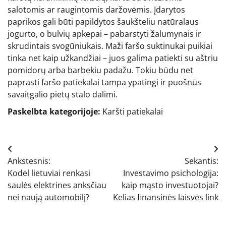
salotomis ar raugintomis daržovėmis. Įdarytos
paprikos gali būti papildytos šaukšteliu natūralaus
jogurto, o bulvių apkepai – pabarstyti žalumynais ir
skrudintais svogūniukais. Maži faršo suktinukai puikiai
tinka net kaip užkandžiai – juos galima patiekti su aštriu
pomidorų arba barbekiu padažu. Tokiu būdu net
paprasti faršo patiekalai tampa ypatingi ir puošnūs
savaitgalio pietų stalo dalimi.
Paskelbta kategorijoje:
Karšti patiekalai
Navigacija
Ankstesnis:
Sekantis:
tarp
Kodėl lietuviai renkasi
Investavimo psichologija:
įrašų
saulės elektrines anksčiau
kaip mąsto investuotojai?
nei naują automobilį?
Kelias finansinės laisvės link