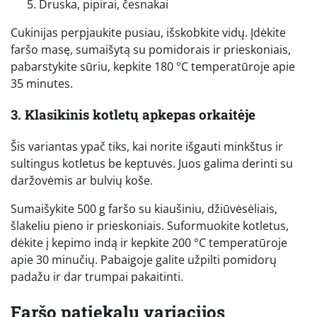
Druska, pipirai, česnakai
Cukinijas perpjaukite pusiau, išskobkite vidų. Įdėkite
faršo masę, sumaišytą su pomidorais ir prieskoniais,
pabarstykite sūriu, kepkite 180 °C temperatūroje apie
35 minutes.
3. Klasikinis kotletų apkepas orkaitėje
Šis variantas ypač tiks, kai norite išgauti minkštus ir
sultingus kotletus be keptuvės. Juos galima derinti su
daržovėmis ar bulvių koše.
Sumaišykite 500 g faršo su kiaušiniu, džiūvėsėliais,
šlakeliu pieno ir prieskoniais. Suformuokite kotletus,
dėkite į kepimo indą ir kepkite 200 °C temperatūroje
apie 30 minučių. Pabaigoje galite užpilti pomidorų
padažu ir dar trumpai pakaitinti.
Faršo patiekalų variacijos