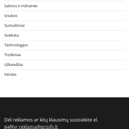
Salotos ir mišrainės
Sriubos
Sumuštiniai
Sveikata
Technologijos
Troškiniai
Užkandžiai
Verslas
Dėl reklamos ar kitų klausimų susisiekite el.
paštu:
reklama@prisify.lt