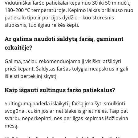
Vidutiniškai faršo patiekalai kepa nuo 30 iki 50 minučių
180–200 °C temperatūroje. Kepimo laikas priklauso nuo
patiekalo tipo ir porcijos dydžio – kuo storesnis
sluoksnis, tuo ilgiau reikės kepti.
Ar galima naudoti šaldytą faršą, gaminant
orkaitėje?
Galima, tačiau rekomenduojama jį visiškai atšildyti
prieš kepant. Šaldytas faršas tolygiai neapskrus ir gali
išleisti perteklinį skystį.
Kaip išgauti sultingus faršo patiekalus?
Sultingumą padeda išlaikyti į faršą įmaišyti smulkinti
svogūnai, cukinijos ar net šlakelis grietinėlės. Taip pat
svarbu neperkepinti, nes per ilgas kepimas išdžiovina
mėsą.