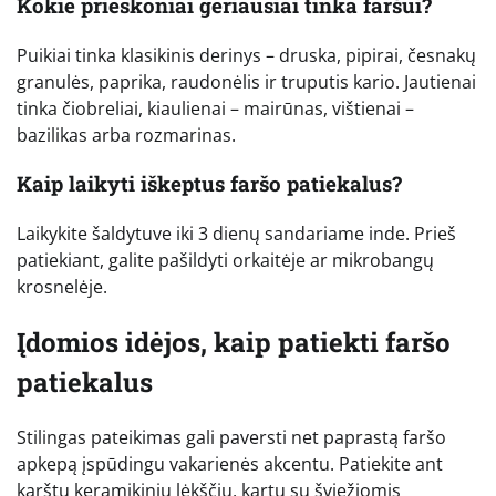
Kokie prieskoniai geriausiai tinka faršui?
Puikiai tinka klasikinis derinys – druska, pipirai, česnakų
granulės, paprika, raudonėlis ir truputis kario. Jautienai
tinka čiobreliai, kiaulienai – mairūnas, vištienai –
bazilikas arba rozmarinas.
Kaip laikyti iškeptus faršo patiekalus?
Laikykite šaldytuve iki 3 dienų sandariame inde. Prieš
patiekiant, galite pašildyti orkaitėje ar mikrobangų
krosnelėje.
Įdomios idėjos, kaip patiekti faršo
patiekalus
Stilingas pateikimas gali paversti net paprastą faršo
apkepą įspūdingu vakarienės akcentu. Patiekite ant
karštų keramikinių lėkščių, kartu su šviežiomis