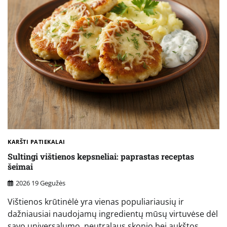
KARŠTI PATIEKALAI
Sultingi vištienos kepsneliai: paprastas receptas
šeimai
2026 19 Gegužės
Vištienos krūtinėlė yra vienas populiariausių ir
dažniausiai naudojamų ingredientų mūsų virtuvėse dėl
savo universalumo, neutralaus skonio bei aukštos