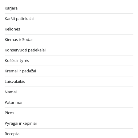
Karjera
Karšti patiekalai
Kelionės
Kiemas ir Sodas
Konservuoti patiekalai
Košės ir tyrės
Kremai ir padažai
Laisvalaikis
Namai
Patarimai
Picos
Pyragai ir kepiniai
Receptai