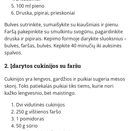
100 ml pieno
Druska, pipirai, prieskoniai
Bulves sutrinkite, sumaišykite su kiaušiniais ir pienu.
Faršą pakepinkite su smulkintu svogūnu, pagardinkite
druska ir pipirais. Kepimo formoje darykite sluoksnius –
bulvės, faršas, bulvės. Kepkite 40 minučių iki auksinės
spalvos.
2. Įdarytos cukinijos su faršu
Cukinijos yra lengvos, gardžios ir puikiai sugeria mėsos
skonį. Toks patiekalas puikiai tiks tiems, kurie nori
kažko lengvesnio, bet maistingo.
Dvi vidutinės cukinijos
250 g vištienos faršo
1 pomidoras
50 g sūrio