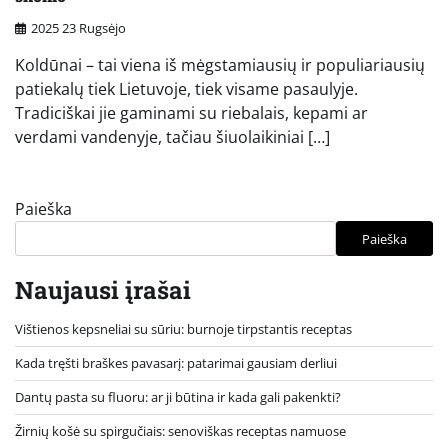
2025 23 Rugsėjo
Koldūnai – tai viena iš mėgstamiausių ir populiariausių
patiekalų tiek Lietuvoje, tiek visame pasaulyje.
Tradiciškai jie gaminami su riebalais, kepami ar
verdami vandenyje, tačiau šiuolaikiniai […]
Paieška
Paieška
Naujausi įrašai
Vištienos kepsneliai su sūriu: burnoje tirpstantis receptas
Kada tręšti braškes pavasarį: patarimai gausiam derliui
Dantų pasta su fluoru: ar ji būtina ir kada gali pakenkti?
Žirnių košė su spirgučiais: senoviškas receptas namuose