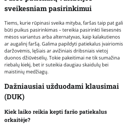
sveikesniam pasirinkimui
Tiems, kurie rūpinasi sveika mityba, faršas taip pat gali
būti puikus pasirinkimas – tereikia pasirinkti liesesnės
mėsos variantus arba alternatyvas, kaip kalakutienos
ar augalinį faršą. Galima papildyti patiekalus įvairiomis
daržovėmis, lęšiais ar avižiniais dribsniais vietoj
duonos džiūvėsėlių. Tokie pakeitimai ne tik sumažina
riebalų kiekį, bet ir suteikia daugiau skaidulų bei
maistinių medžiagų.
Dažniausiai užduodami klausimai
(DUK)
Kiek laiko reikia kepti faršo patiekalus
orkaitėje?