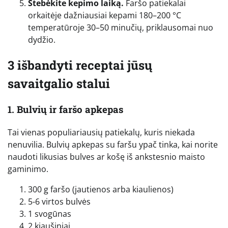
Stebėkite kepimo laiką.
Faršo patiekalai
orkaitėje dažniausiai kepami 180–200 °C
temperatūroje 30–50 minučių, priklausomai nuo
dydžio.
3 išbandyti receptai jūsų
savaitgalio stalui
1. Bulvių ir faršo apkepas
Tai vienas populiariausių patiekalų, kuris niekada
nenuvilia. Bulvių apkepas su faršu ypač tinka, kai norite
naudoti likusias bulves ar košę iš ankstesnio maisto
gaminimo.
300 g faršo (jautienos arba kiaulienos)
5-6 virtos bulvės
1 svogūnas
2 kiaušiniai