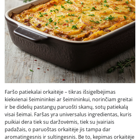
Faršo patiekalai orkaitėje – tikras išsigelbėjimas
kiekvienai šeimininkei ar šeimininkui, norinčiam greitai
ir be didelių pastangų paruošti skanų, sotų patiekalą
visai šeimai. Faršas yra universalus ingredientas, kuris
puikiai dera tiek su daržovėmis, tiek su įvairiais
padažais, o paruoštas orkaitėje jis tampa dar
aromatingesnis ir sultingesnis. Be to, kepimas orkaitėje