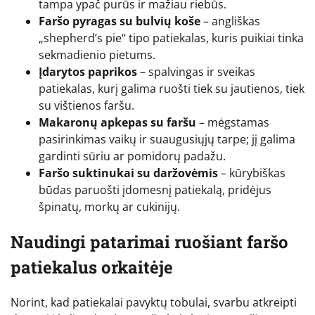
tampa ypač purūs ir mažiau riebūs.
Faršo pyragas su bulvių koše
– angliškas
„shepherd’s pie“ tipo patiekalas, kuris puikiai tinka
sekmadienio pietums.
Įdarytos paprikos
– spalvingas ir sveikas
patiekalas, kurį galima ruošti tiek su jautienos, tiek
su vištienos faršu.
Makaronų apkepas su faršu
– mėgstamas
pasirinkimas vaikų ir suaugusiųjų tarpe; jį galima
gardinti sūriu ar pomidorų padažu.
Faršo suktinukai su daržovėmis
– kūrybiškas
būdas paruošti įdomesnį patiekalą, pridėjus
špinatų, morkų ar cukinijų.
Naudingi patarimai ruošiant faršo
patiekalus orkaitėje
Norint, kad patiekalai pavyktų tobulai, svarbu atkreipti