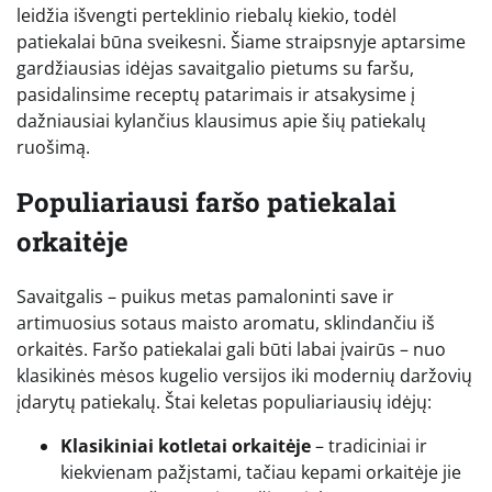
leidžia išvengti perteklinio riebalų kiekio, todėl
patiekalai būna sveikesni. Šiame straipsnyje aptarsime
gardžiausias idėjas savaitgalio pietums su faršu,
pasidalinsime receptų patarimais ir atsakysime į
dažniausiai kylančius klausimus apie šių patiekalų
ruošimą.
Populiariausi faršo patiekalai
orkaitėje
Savaitgalis – puikus metas pamaloninti save ir
artimuosius sotaus maisto aromatu, sklindančiu iš
orkaitės. Faršo patiekalai gali būti labai įvairūs – nuo
klasikinės mėsos kugelio versijos iki modernių daržovių
įdarytų patiekalų. Štai keletas populiariausių idėjų:
Klasikiniai kotletai orkaitėje
– tradiciniai ir
kiekvienam pažįstami, tačiau kepami orkaitėje jie