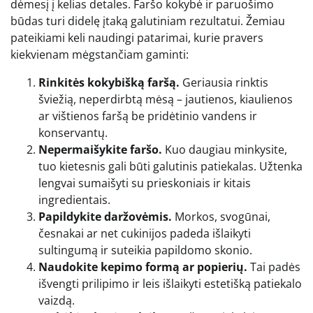
dėmesį į kelias detales. Faršo kokybė ir paruošimo
būdas turi didelę įtaką galutiniam rezultatui. Žemiau
pateikiami keli naudingi patarimai, kurie pravers
kiekvienam mėgstančiam gaminti:
Rinkitės kokybišką faršą.
Geriausia rinktis
šviežią, neperdirbtą mėsą – jautienos, kiaulienos
ar vištienos faršą be pridėtinio vandens ir
konservantų.
Nepermaišykite faršo.
Kuo daugiau minkysite,
tuo kietesnis gali būti galutinis patiekalas. Užtenka
lengvai sumaišyti su prieskoniais ir kitais
ingredientais.
Papildykite daržovėmis.
Morkos, svogūnai,
česnakai ar net cukinijos padeda išlaikyti
sultingumą ir suteikia papildomo skonio.
Naudokite kepimo formą ar popierių.
Tai padės
išvengti prilipimo ir leis išlaikyti estetišką patiekalo
vaizdą.