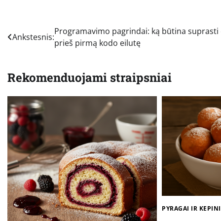
Navigacija
Programavimo pagrindai: ką būtina suprasti
Ankstesnis:
prieš pirmą kodo eilutę
tarp
įrašų
Rekomenduojami straipsniai
PYRAGAI IR KEPINI