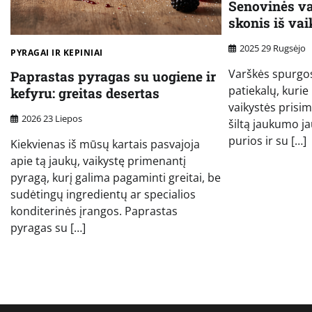
Senovinės va
skonis iš va
2025 29 Rugsėjo
PYRAGAI IR KEPINIAI
Varškės spurgos 
Paprastas pyragas su uogiene ir
patiekalų, kurie 
kefyru: greitas desertas
vaikystės prisim
2026 23 Liepos
šiltą jaukumo j
purios ir su […]
Kiekvienas iš mūsų kartais pasvajoja
apie tą jaukų, vaikystę primenantį
pyragą, kurį galima pagaminti greitai, be
sudėtingų ingredientų ar specialios
konditerinės įrangos. Paprastas
pyragas su […]