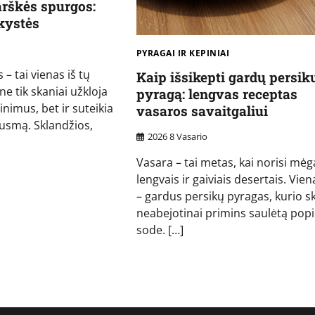
rškės spurgos:
ikystės
PYRAGAI IR KEPINIAI
– tai vienas iš tų
Kaip išsikepti gardų persik
ne tik skaniai užkloja
pyragą: lengvas receptas
inimus, bet ir suteikia
vasaros savaitgaliui
ausmą. Sklandžios,
2026 8 Vasario
Vasara – tai metas, kai norisi mėg
lengvais ir gaiviais desertais. Viena
– gardus persikų pyragas, kurio s
neabejotinai primins saulėtą popi
sode. […]