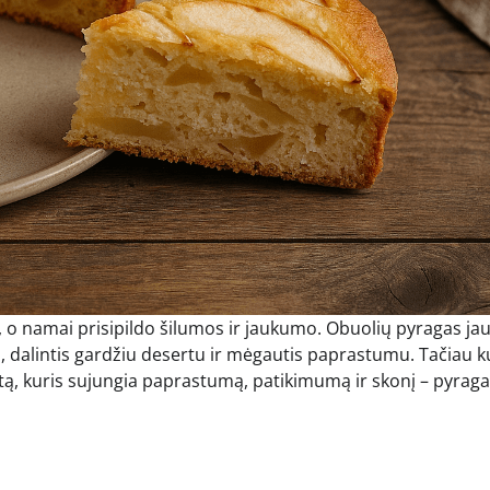
s, o namai prisipildo šilumos ir jaukumo. Obuolių pyragas ja
lo, dalintis gardžiu desertu ir mėgautis paprastumu. Tačiau k
tą, kuris sujungia paprastumą, patikimumą ir skonį – pyrag