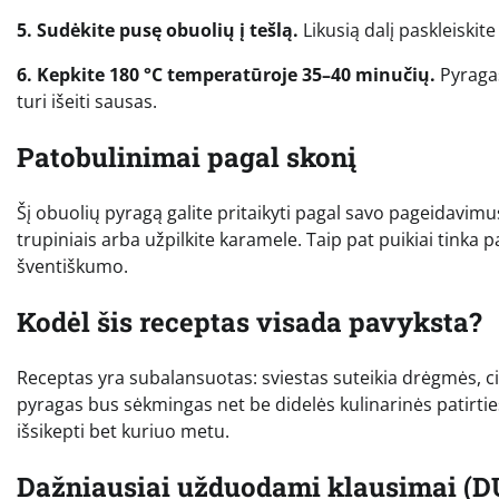
5. Sudėkite pusę obuolių į tešlą.
Likusią dalį paskleiskit
6. Kepkite 180 °C temperatūroje 35–40 minučių.
Pyragas 
turi išeiti sausas.
Patobulinimai pagal skonį
Šį obuolių pyragą galite pritaikyti pagal savo pageidavimus.
trupiniais arba užpilkite karamele. Taip pat puikiai tinka pa
šventiškumo.
Kodėl šis receptas visada pavyksta?
Receptas yra subalansuotas: sviestas suteikia drėgmės, c
pyragas bus sėkmingas net be didelės kulinarinės patirtie
išsikepti bet kuriuo metu.
Dažniausiai užduodami klausimai (D