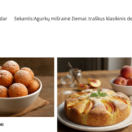
 dar
Sekantis:
Agurkų mišrainė žiemai: traškus klasikinis d
AI