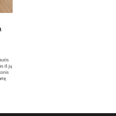
ų
autis
s iš jų
konis
etę