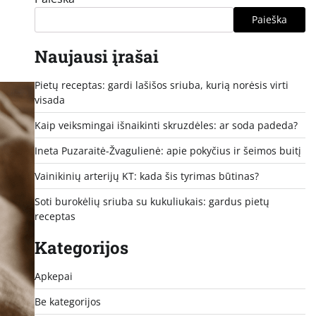
Paieška
Naujausi įrašai
Pietų receptas: gardi lašišos sriuba, kurią norėsis virti
visada
Kaip veiksmingai išnaikinti skruzdėles: ar soda padeda?
Ineta Puzaraitė-Žvagulienė: apie pokyčius ir šeimos buitį
Vainikinių arterijų KT: kada šis tyrimas būtinas?
Soti burokėlių sriuba su kukuliukais: gardus pietų
receptas
Kategorijos
Apkepai
Be kategorijos