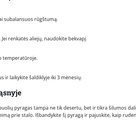
kiai subalansuos rūgštumą.
 Jei renkatės aliejų, naudokite bekvapį.
o temperatūroje.
 ir laikykite šaldiklyje iki 3 mėnesių.
ąsnyje
obuolių pyragas tampa ne tik desertu, bet ir tikra šilumos dal
imą prie stalo. Išbandykite šį pyragą ir pajuskite, kaip rude