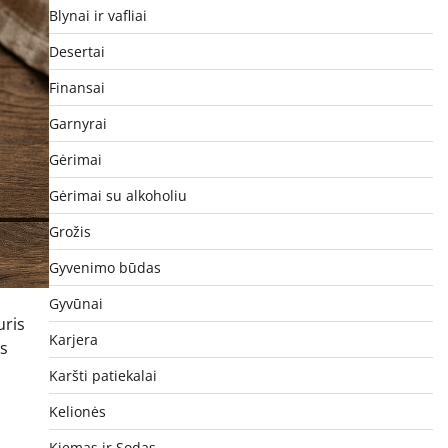
Blynai ir vafliai
Desertai
Finansai
Garnyrai
Gėrimai
Gėrimai su alkoholiu
Grožis
Gyvenimo būdas
u
Gyvūnai
uris
Karjera
as
Karšti patiekalai
Kelionės
Kiemas ir Sodas