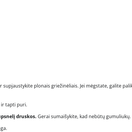
r supjaustykite plonais griežinėliais. Jei mėgstate, galite palik
r tapti puri.
upsnelį druskos.
Gerai sumaišykite, kad nebūtų gumuliukų.
nga.