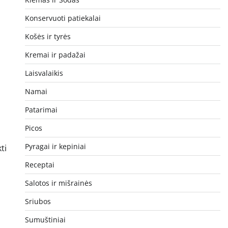
Konservuoti patiekalai
Košės ir tyrės
Kremai ir padažai
Laisvalaikis
Namai
Patarimai
Picos
Pyragai ir kepiniai
ti
Receptai
Salotos ir mišrainės
Sriubos
Sumuštiniai