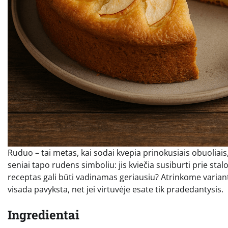
Ruduo – tai metas, kai sodai kvepia prinokusiais obuoliai
seniai tapo rudens simboliu: jis kviečia susiburti prie sta
receptas gali būti vadinamas geriausiu? Atrinkome varian
visada pavyksta, net jei virtuvėje esate tik pradedantysis.
Ingredientai