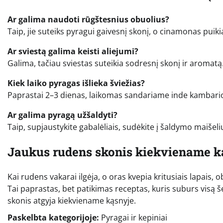
Ar galima naudoti rūgštesnius obuolius?
Taip, jie suteiks pyragui gaivesnį skonį, o cinamonas pui
Ar sviestą galima keisti aliejumi?
Galima, tačiau sviestas suteikia sodresnį skonį ir aromatą.
Kiek laiko pyragas išlieka šviežias?
Paprastai 2–3 dienas, laikomas sandariame inde kambari
Ar galima pyragą užšaldyti?
Taip, supjaustykite gabalėliais, sudėkite į šaldymo maišelius
Jaukus rudens skonis kiekviename k
Kai rudens vakarai ilgėja, o oras kvepia kritusiais lapais, 
Tai paprastas, bet patikimas receptas, kuris suburs visą še
skonis atgyja kiekviename kąsnyje.
Paskelbta kategorijoje:
Pyragai ir kepiniai