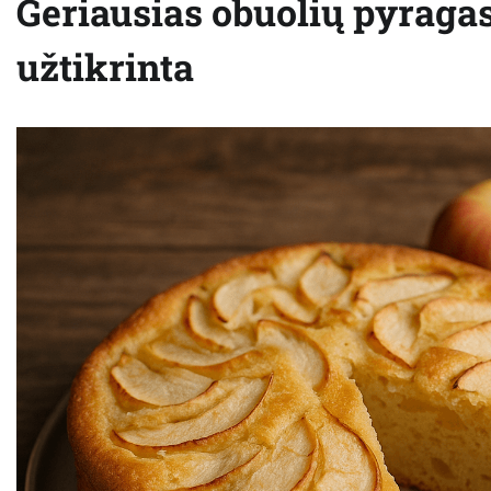
Geriausias obuolių pyragas
užtikrinta