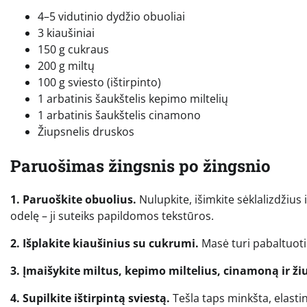
4–5 vidutinio dydžio obuoliai
3 kiaušiniai
150 g cukraus
200 g miltų
100 g sviesto (ištirpinto)
1 arbatinis šaukštelis kepimo miltelių
1 arbatinis šaukštelis cinamono
Žiupsnelis druskos
Paruošimas žingsnis po žingsnio
1. Paruoškite obuolius.
Nulupkite, išimkite sėklalizdžius i
odelę – ji suteiks papildomos tekstūros.
2. Išplakite kiaušinius su cukrumi.
Masė turi pabaltuoti i
3. Įmaišykite miltus, kepimo miltelius, cinamoną ir ži
4. Supilkite ištirpintą sviestą.
Tešla taps minkšta, elasti