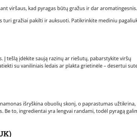
e ant viršaus, kad pyragas būtų gražus ir dar aromatingesnis
turi gražiai pakilti ir auksuoti. Patikrinkite mediniu pagaliuk
 Į tešlą įdėkite saują razinų ar riešutų, pabarstykite viršų
tiekti su vaniliniais ledais ar plakta grietinėle – desertui sut
inamonas išryškina obuolių skonį, o paprastumas užtikrina,
s. Be to, ingredientai yra lengvai randami, todėl pyragą gal
UK)