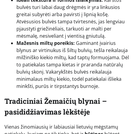
bulvės turi labai daug drėgmės ir yra linkusios
greitai subyrėti arba pavirsti į lipnią košę.
Atvėsusios bulvės tampa tvirtesnės, jas lengviau
pjaustyti griežinėliais, tarkuoti ar malti per
mėsmalę, nesiveliant į vientisą gniutulą.
Mažesnis miltų poreikis:
Gaminant įvairius
blynus ar virtinukus iš šiltų bulvių, tešla reikalauja
milžiniško kiekio miltų, kad taptų formuojama. Dėl
to patiekalas tampa kietas ir praranda natūralų
bulvių skonį. Vakarykštės bulvės reikalauja
minimalaus miltų kiekio, todėl patiekalai išlieka
minkšti, purūs ir tirpstantys burnoje.
Tradiciniai Žemaičių blynai –
pasididžiavimas lėkštėje
Vienas žinomiausių ir labiausiai lietuvių mėgstamų
patiekalų, kuriam ne tik tinka, bet ir
būtinos
būtent