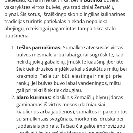
vakarykštės virtos bulvės, yra tradiciniai Žemaičių
blynai. Šis sotus, išraiškingo skonio ir gilias kulinarines
tradicijas turintis patiekalas niekada nepalieka
abejingų, o teisingai pagamintas tampa tikra stalo
puošmena.
Tešlos paruošimas:
Sumalkite atvėsusias virtas
bulves mėsmale arba labai gerai sugrūskite, kad
neliktų jokių gabalėlių. Įmuškite kiaušinį, įberkite
šiek tiek druskos ir įdėkite kelis šaukštus miltų bei
krakmolo. Tešla turi būti elastinga ir nelipti prie
rankų. Jei bulvės buvo labai vandeningos, miltų
gali prireikti šiek tiek daugiau.
Įdaro kūrimas:
Klasikinis Žemaičių blynų įdaras
gaminamas iš virtos mėsos (dažniausiai
kiaulienos arba jautienos), sumaltos ir pakepintos
su smulkintais svogūnais, morkomis, druska bei
juodaisiais pipirais. Tačiau čia galite improvizuoti
– puikiai tiks ir varškės įdaras su peletrūnais, ar