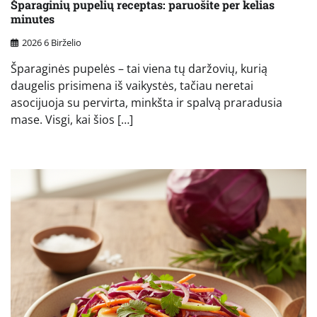
Šparaginių pupelių receptas: paruošite per kelias
minutes
2026 6 Birželio
Šparaginės pupelės – tai viena tų daržovių, kurią
daugelis prisimena iš vaikystės, tačiau neretai
asocijuoja su pervirta, minkšta ir spalvą praradusia
mase. Visgi, kai šios […]