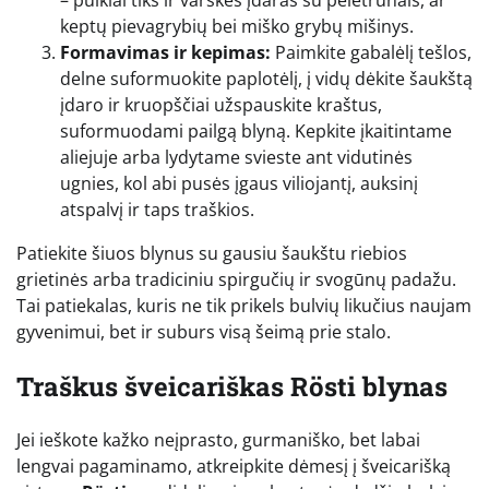
keptų pievagrybių bei miško grybų mišinys.
Formavimas ir kepimas:
Paimkite gabalėlį tešlos,
delne suformuokite paplotėlį, į vidų dėkite šaukštą
įdaro ir kruopščiai užspauskite kraštus,
suformuodami pailgą blyną. Kepkite įkaitintame
aliejuje arba lydytame svieste ant vidutinės
ugnies, kol abi pusės įgaus viliojantį, auksinį
atspalvį ir taps traškios.
Patiekite šiuos blynus su gausiu šaukštu riebios
grietinės arba tradiciniu spirgučių ir svogūnų padažu.
Tai patiekalas, kuris ne tik prikels bulvių likučius naujam
gyvenimui, bet ir suburs visą šeimą prie stalo.
Traškus šveicariškas Rösti blynas
Jei ieškote kažko neįprasto, gurmaniško, bet labai
lengvai pagaminamo, atkreipkite dėmesį į šveicarišką