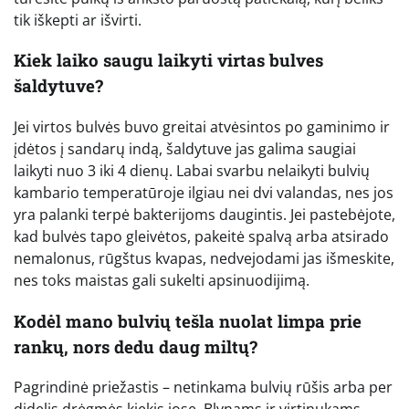
tik iškepti ar išvirti.
Kiek laiko saugu laikyti virtas bulves
šaldytuve?
Jei virtos bulvės buvo greitai atvėsintos po gaminimo ir
įdėtos į sandarų indą, šaldytuve jas galima saugiai
laikyti nuo 3 iki 4 dienų. Labai svarbu nelaikyti bulvių
kambario temperatūroje ilgiau nei dvi valandas, nes jos
yra palanki terpė bakterijoms daugintis. Jei pastebėjote,
kad bulvės tapo gleivėtos, pakeitė spalvą arba atsirado
nemalonus, rūgštus kvapas, nedvejodami jas išmeskite,
nes toks maistas gali sukelti apsinuodijimą.
Kodėl mano bulvių tešla nuolat limpa prie
rankų, nors dedu daug miltų?
Pagrindinė priežastis – netinkama bulvių rūšis arba per