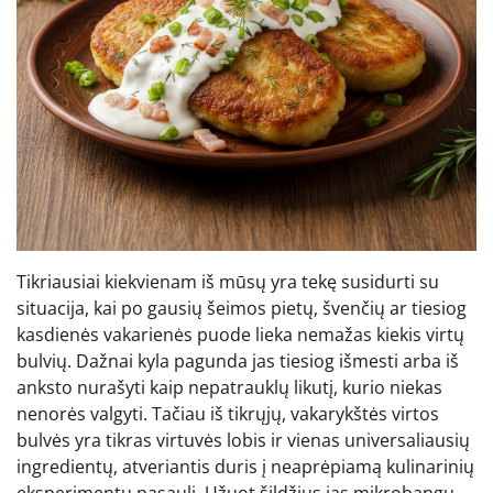
Tikriausiai kiekvienam iš mūsų yra tekę susidurti su
situacija, kai po gausių šeimos pietų, švenčių ar tiesiog
kasdienės vakarienės puode lieka nemažas kiekis virtų
bulvių. Dažnai kyla pagunda jas tiesiog išmesti arba iš
anksto nurašyti kaip nepatrauklų likutį, kurio niekas
nenorės valgyti. Tačiau iš tikrųjų, vakarykštės virtos
bulvės yra tikras virtuvės lobis ir vienas universaliausių
ingredientų, atveriantis duris į neaprėpiamą kulinarinių
eksperimentų pasaulį. Užuot šildžius jas mikrobangų