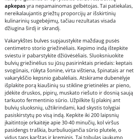
apkepas
yra nepamainomas gelbėtojas. Tai patiekalas,
nereikalaujantis griežtų proporcijų ar išskirtinių
kulinarinių sugebėjimų, tačiau rezultatas visada
džiugina širdį ir skrandį.
Vakarykštes bulves supjaustykite maždaug pusės
centimetro storio griežinėliais. Kepimo indą ištepkite
sviestu ir pabarstykite džiūvėsėliais. Sluoksniuokite
bulvių griežinėlius su jūsų pasirinktais priedais: keptais
svogūnais, rūkyta šonine, virta vištiena, špinatais ar net
vakarykščio kepsnio gabalėliais. Atskirame dubenėlyje
išplakite porą kiaušinių su stikline grietinėlės ar pieno,
įdėkite druskos, pipirų, muskato riešuto ir dosnią saują
tarkuoto fermentinio sūrio. Užpilkite šį plakinį ant
bulvių sluoksnių, užtikrindami, kad skystis tolygiai
pasiskirstytų po visą indą. Kepkite iki 200 laipsnių
įkaitintoje orkaitėje apie 30-40 minučių, kol viršus
pasidengs traškia, burbuliuojančia sūrio plutele, o
vidus taps karštas ir kreminis. Tai tobulas jaukumo