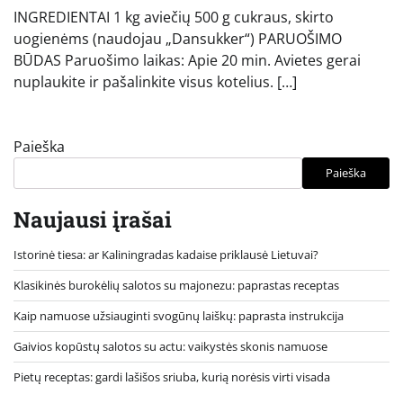
INGREDIENTAI 1 kg aviečių 500 g cukraus, skirto
uogienėms (naudojau „Dansukker“) PARUOŠIMO
BŪDAS Paruošimo laikas: Apie 20 min. Avietes gerai
nuplaukite ir pašalinkite visus kotelius. […]
Paieška
Paieška
Naujausi įrašai
Istorinė tiesa: ar Kaliningradas kadaise priklausė Lietuvai?
Klasikinės burokėlių salotos su majonezu: paprastas receptas
Kaip namuose užsiauginti svogūnų laiškų: paprasta instrukcija
Gaivios kopūstų salotos su actu: vaikystės skonis namuose
Pietų receptas: gardi lašišos sriuba, kurią norėsis virti visada