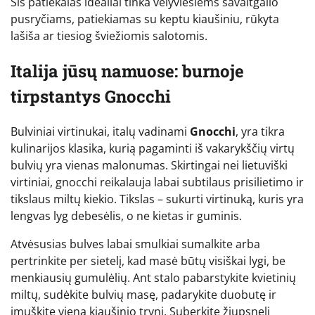
Šis patiekalas idealiai tinka vėlyviesiems savaitgalio
pusryčiams, patiekiamas su keptu kiaušiniu, rūkyta
lašiša ar tiesiog šviežiomis salotomis.
Italija jūsų namuose: burnoje
tirpstantys Gnocchi
Bulviniai virtinukai, italų vadinami
Gnocchi
, yra tikra
kulinarijos klasika, kurią pagaminti iš vakarykščių virtų
bulvių yra vienas malonumas. Skirtingai nei lietuviški
virtiniai, gnocchi reikalauja labai subtilaus prisilietimo ir
tikslaus miltų kiekio. Tikslas – sukurti virtinuką, kuris yra
lengvas lyg debesėlis, o ne kietas ir guminis.
Atvėsusias bulves labai smulkiai sumalkite arba
pertrinkite per sietelį, kad masė būtų visiškai lygi, be
menkiausių gumulėlių. Ant stalo pabarstykite kvietinių
miltų, sudėkite bulvių masę, padarykite duobutę ir
įmuškite vieną kiaušinio trynį. Suberkite žiupsnelį