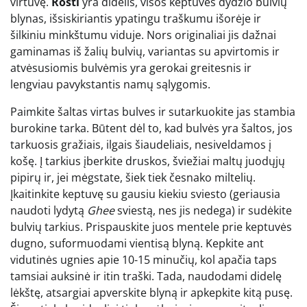
virtuvę.
Rösti
yra didelis, visos keptuvės dydžio bulvių
blynas, išsiskiriantis ypatingu traškumu išorėje ir
šilkiniu minkštumu viduje. Nors originaliai jis dažnai
gaminamas iš žalių bulvių, variantas su apvirtomis ir
atvėsusiomis bulvėmis yra gerokai greitesnis ir
lengviau pavykstantis namų sąlygomis.
Paimkite šaltas virtas bulves ir sutarkuokite jas stambia
burokine tarka. Būtent dėl to, kad bulvės yra šaltos, jos
tarkuosis gražiais, ilgais šiaudeliais, nesiveldamos į
košę. Į tarkius įberkite druskos, šviežiai maltų juodųjų
pipirų ir, jei mėgstate, šiek tiek česnako miltelių.
Įkaitinkite keptuvę su gausiu kiekiu sviesto (geriausia
naudoti lydytą
Ghee
sviestą, nes jis nedega) ir sudėkite
bulvių tarkius. Prispauskite juos mentele prie keptuvės
dugno, suformuodami vientisą blyną. Kepkite ant
vidutinės ugnies apie 10-15 minučių, kol apačia taps
tamsiai auksinė ir itin traški. Tada, naudodami didelę
lėkštę, atsargiai apverskite blyną ir apkepkite kitą pusę.