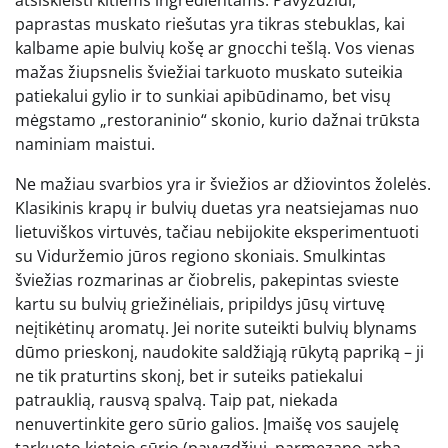
atsiskleisti kitiems ingredientams. Pavyzdžiui,
paprastas muskato riešutas yra tikras stebuklas, kai
kalbame apie bulvių košę ar gnocchi tešlą. Vos vienas
mažas žiupsnelis šviežiai tarkuoto muskato suteikia
patiekalui gylio ir to sunkiai apibūdinamo, bet visų
mėgstamo „restoraninio“ skonio, kurio dažnai trūksta
naminiam maistui.
Ne mažiau svarbios yra ir šviežios ar džiovintos žolelės.
Klasikinis krapų ir bulvių duetas yra neatsiejamas nuo
lietuviškos virtuvės, tačiau nebijokite eksperimentuoti
su Viduržemio jūros regiono skoniais. Smulkintas
šviežias rozmarinas ar čiobrelis, pakepintas svieste
kartu su bulvių griežinėliais, pripildys jūsų virtuvę
neįtikėtinų aromatų. Jei norite suteikti bulvių blynams
dūmo prieskonį, naudokite saldžiąją rūkytą papriką – ji
ne tik praturtins skonį, bet ir suteiks patiekalui
patrauklią, rausvą spalvą. Taip pat, niekada
nenuvertinkite gero sūrio galios. Įmaišę vos saujelę