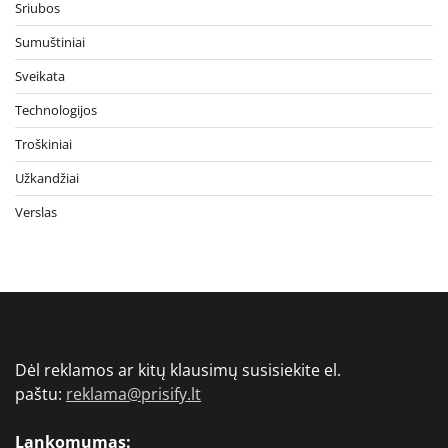
Sriubos
Sumuštiniai
Sveikata
Technologijos
Troškiniai
Užkandžiai
Verslas
Dėl reklamos ar kitų klausimų susisiekite el.
paštu:
reklama@prisify.lt
Lankomumas: