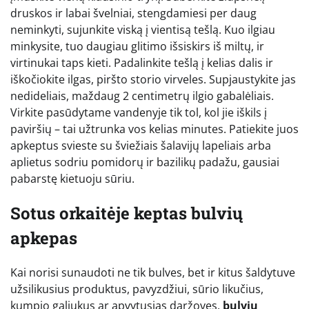
druskos ir labai švelniai, stengdamiesi per daug
neminkyti, sujunkite viską į vientisą tešlą. Kuo ilgiau
minkysite, tuo daugiau glitimo išsiskirs iš miltų, ir
virtinukai taps kieti. Padalinkite tešlą į kelias dalis ir
iškočiokite ilgas, piršto storio virveles. Supjaustykite jas
nedideliais, maždaug 2 centimetrų ilgio gabalėliais.
Virkite pasūdytame vandenyje tik tol, kol jie iškils į
paviršių – tai užtrunka vos kelias minutes. Patiekite juos
apkeptus svieste su šviežiais šalavijų lapeliais arba
aplietus sodriu pomidorų ir bazilikų padažu, gausiai
pabarstę kietuoju sūriu.
Sotus orkaitėje keptas bulvių
apkepas
Kai norisi sunaudoti ne tik bulves, bet ir kitus šaldytuve
užsilikusius produktus, pavyzdžiui, sūrio likučius,
kumpio galiukus ar apvytusias daržoves,
bulvių