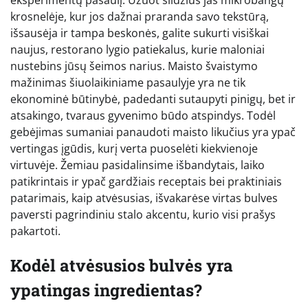
krosnelėje, kur jos dažnai praranda savo tekstūrą,
išsausėja ir tampa beskonės, galite sukurti visiškai
naujus, restorano lygio patiekalus, kurie maloniai
nustebins jūsų šeimos narius. Maisto švaistymo
mažinimas šiuolaikiniame pasaulyje yra ne tik
ekonominė būtinybė, padedanti sutaupyti pinigų, bet ir
atsakingo, tvaraus gyvenimo būdo atspindys. Todėl
gebėjimas sumaniai panaudoti maisto likučius yra ypač
vertingas įgūdis, kurį verta puoselėti kiekvienoje
virtuvėje. Žemiau pasidalinsime išbandytais, laiko
patikrintais ir ypač gardžiais receptais bei praktiniais
patarimais, kaip atvėsusias, išvakarėse virtas bulves
paversti pagrindiniu stalo akcentu, kurio visi prašys
pakartoti.
Kodėl atvėsusios bulvės yra
ypatingas ingredientas?