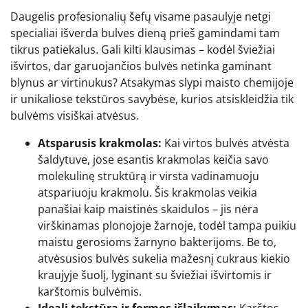
Daugelis profesionalių šefų visame pasaulyje netgi
specialiai išverda bulves dieną prieš gamindami tam
tikrus patiekalus. Gali kilti klausimas – kodėl šviežiai
išvirtos, dar garuojančios bulvės netinka gaminant
blynus ar virtinukus? Atsakymas slypi maisto chemijoje
ir unikaliose tekstūros savybėse, kurios atsiskleidžia tik
bulvėms visiškai atvėsus.
Atsparusis krakmolas:
Kai virtos bulvės atvėsta
šaldytuve, jose esantis krakmolas keičia savo
molekulinę struktūrą ir virsta vadinamuoju
atspariuoju krakmolu. Šis krakmolas veikia
panašiai kaip maistinės skaidulos – jis nėra
virškinamas plonojoje žarnoje, todėl tampa puikiu
maistu gerosioms žarnyno bakterijoms. Be to,
atvėsusios bulvės sukelia mažesnį cukraus kiekio
kraujyje šuolį, lyginant su šviežiai išvirtomis ir
karštomis bulvėmis.
Ideali tekstūra ir formos išlaikymas:
Karštos