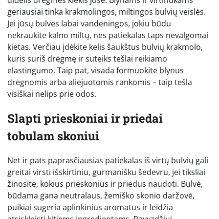
didelis drėgmės kiekis jose. Blynams ir virtinukams
geriausiai tinka krakmolingos, miltingos bulvių veislės.
Jei jūsų bulvės labai vandeningos, jokiu būdu
nekraukite kalno miltų, nes patiekalas taps nevalgomai
kietas. Verčiau įdėkite kelis šaukštus bulvių krakmolo,
kuris suriš drėgmę ir suteiks tešlai reikiamo
elastingumo. Taip pat, visada formuokite blynus
drėgnomis arba aliejuotomis rankomis – taip tešla
visiškai nelips prie odos.
Slapti prieskoniai ir priedai
tobulam skoniui
Net ir pats paprasčiausias patiekalas iš virtų bulvių gali
greitai virsti išskirtiniu, gurmanišku šedevru, jei tiksliai
žinosite, kokius prieskonius ir priedus naudoti. Bulvė,
būdama gana neutralaus, žemiško skonio daržovė,
puikiai sugeria aplinkinius aromatus ir leidžia