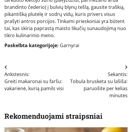
tarkuoto kietojo sūrio (pavyzdžiui, parmezano arba
brandinto čederio) į bulvių blynų tešlą, gausite traškią,
pikantišką plutelę ir sodrų vidų, kuris privers visus
prašyti antros porcijos. Tinkami prieskoniai yra būtent
tai, kas skiria paprastą maisto likučių sunaudojimą nuo
tikro kulinarinio meno.
Paskelbta kategorijoje:
Garnyrai
Navigacija
Ankstesnis:
Sekantis:
tarp
Greiti makaronai su faršu:
Tobula brusketa su lašiša:
įrašų
vakarienė, kurią pamils visi
paruošite per kelias
minutes
Rekomenduojami straipsniai