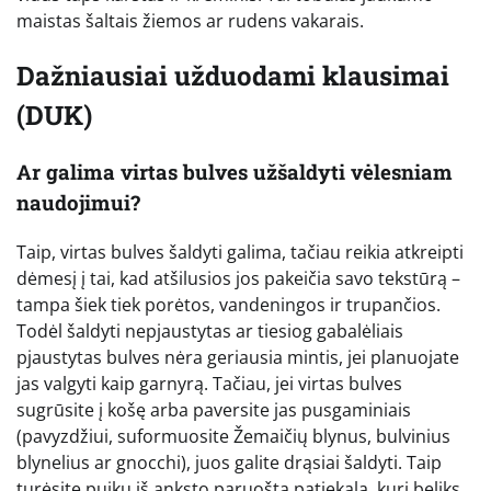
maistas šaltais žiemos ar rudens vakarais.
Dažniausiai užduodami klausimai
(DUK)
Ar galima virtas bulves užšaldyti vėlesniam
naudojimui?
Taip, virtas bulves šaldyti galima, tačiau reikia atkreipti
dėmesį į tai, kad atšilusios jos pakeičia savo tekstūrą –
tampa šiek tiek porėtos, vandeningos ir trupančios.
Todėl šaldyti nepjaustytas ar tiesiog gabalėliais
pjaustytas bulves nėra geriausia mintis, jei planuojate
jas valgyti kaip garnyrą. Tačiau, jei virtas bulves
sugrūsite į košę arba paversite jas pusgaminiais
(pavyzdžiui, suformuosite Žemaičių blynus, bulvinius
blynelius ar gnocchi), juos galite drąsiai šaldyti. Taip
turėsite puikų iš anksto paruoštą patiekalą, kurį beliks