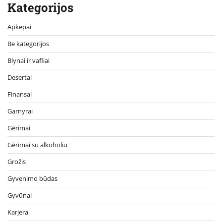
Kategorijos
Apkepai
Be kategorijos
Blynai ir vafliai
Desertai
Finansai
Garnyrai
Gėrimai
Gėrimai su alkoholiu
Grožis
Gyvenimo būdas
Gyvūnai
Karjera