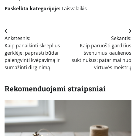
Paskelbta kategorijoje:
Laisvalaikis
Navigacija
Ankstesnis:
Sekantis:
tarp
Kaip panaikinti skreplius
Kaip paruošti gardžius
įrašų
gerklėje: paprasti būdai
šventinius kiaulienos
palengvinti kvėpavimą ir
suktinukus: patarimai nuo
sumažinti dirginimą
virtuvės meistrų
Rekomenduojami straipsniai