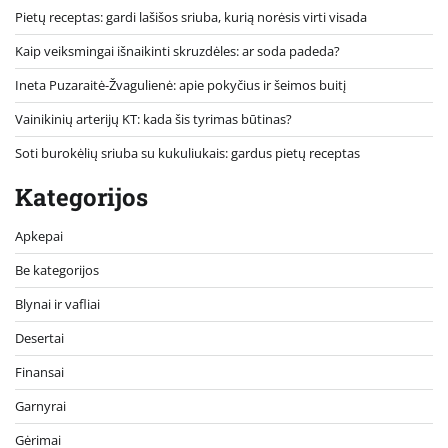
Pietų receptas: gardi lašišos sriuba, kurią norėsis virti visada
Kaip veiksmingai išnaikinti skruzdėles: ar soda padeda?
Ineta Puzaraitė-Žvagulienė: apie pokyčius ir šeimos buitį
Vainikinių arterijų KT: kada šis tyrimas būtinas?
Soti burokėlių sriuba su kukuliukais: gardus pietų receptas
Kategorijos
Apkepai
Be kategorijos
Blynai ir vafliai
Desertai
Finansai
Garnyrai
Gėrimai