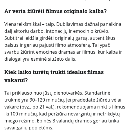
Ar verta žiūrėti filmus originalo kalba?
Vienareikšmiškai – taip. Dubliavimas dažnai panaikina
dalį aktorių darbo, intonacijų ir emocinio krūvio.
Subtitrai leidžia girdėti originalų garsą, autentiškus
balsus ir geriau pajusti filmo atmosferą. Tai ypač
svarbu žiūrint emocines dramas ar filmus, kur kalba ir
dialogai yra esminė siužeto dalis.
Kiek laiko turėtų trukti idealus filmas
vakarui?
Tai priklauso nuo jūsų dienotvarkės. Standartinė
trukmė yra 90–120 minučių. Jei pradedate žiūrėti vėlai
vakare (pvz., po 21 val.), rekomenduojama rinktis filmus
iki 100 minučių, kad peržiūra nevargintų ir netrikdytų
miego režimo. Epinės 3 valandų dramos geriau tinka
savaitgalių popietėms.