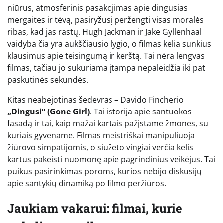
niūrus, atmosferinis pasakojimas apie dingusias
mergaites ir tėvą, pasiryžusį peržengti visas moralės
ribas, kad jas rastų. Hugh Jackman ir Jake Gyllenhaal
vaidyba čia yra aukščiausio lygio, o filmas kelia sunkius
klausimus apie teisingumą ir kerštą. Tai nėra lengvas
filmas, tačiau jo sukuriama įtampa nepaleidžia iki pat
paskutinės sekundės.
Kitas neabejotinas šedevras – Davido Fincherio
„Dingusi“ (Gone Girl)
. Tai istorija apie santuokos
fasadą ir tai, kaip mažai kartais pažįstame žmones, su
kuriais gyvename. Filmas meistriškai manipuliuoja
žiūrovo simpatijomis, o siužeto vingiai verčia kelis
kartus pakeisti nuomonę apie pagrindinius veikėjus. Tai
puikus pasirinkimas poroms, kurios nebijo diskusijų
apie santykių dinamiką po filmo peržiūros.
Jaukiam vakarui: filmai, kurie