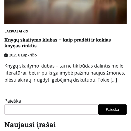
LAISVALAIKIS
Knygų skaitymo klubas – kaip pradėti ir kokias
knygas rinktis
2025 8 Lapkričio
Knygų skaitymo klubas – tai ne tik būdas dalintis meile
literatūrai, bet ir puiki galimybė pažinti naujus žmones,
plėsti akiratį ir ugdyti gebėjimą diskutuoti. Tokie […]
Paieška
Paieška
Naujausi įrašai