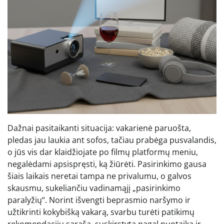
Dažnai pasitaikanti situacija: vakarienė paruošta,
pledas jau laukia ant sofos, tačiau prabėga pusvalandis,
o jūs vis dar klaidžiojate po filmų platformų meniu,
negalėdami apsispręsti, ką žiūrėti. Pasirinkimo gausa
šiais laikais neretai tampa ne privalumu, o galvos
skausmu, sukeliančiu vadinamąjį „pasirinkimo
paralyžių“. Norint išvengti beprasmio naršymo ir
užtikrinti kokybišką vakarą, svarbu turėti patikimų
rekomendacijų sąrašą, suskirstytą pagal nuotaiką ir