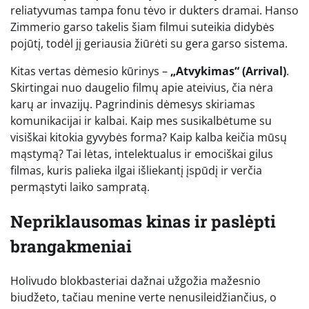
reliatyvumas tampa fonu tėvo ir dukters dramai. Hanso
Zimmerio garso takelis šiam filmui suteikia didybės
pojūtį, todėl jį geriausia žiūrėti su gera garso sistema.
Kitas vertas dėmesio kūrinys –
„Atvykimas“ (Arrival)
.
Skirtingai nuo daugelio filmų apie ateivius, čia nėra
karų ar invazijų. Pagrindinis dėmesys skiriamas
komunikacijai ir kalbai. Kaip mes susikalbėtume su
visiškai kitokia gyvybės forma? Kaip kalba keičia mūsų
mąstymą? Tai lėtas, intelektualus ir emociškai gilus
filmas, kuris palieka ilgai išliekantį įspūdį ir verčia
permąstyti laiko sampratą.
Nepriklausomas kinas ir paslėpti
brangakmeniai
Holivudo blokbasteriai dažnai užgožia mažesnio
biudžeto, tačiau menine verte nenusileidžiančius, o