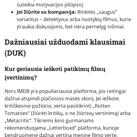
suteikia motyvacijos pliūpsnį.
Jei žiūrite su kompanija:
Rinkitės „saugus“
variantus – detektyvus arba nuotykių filmus, kurie
įtraukia diskusijoms, bet nėra pernelyg nišiniai.
Dažniausiai užduodami klausimai
(DUK)
Kur geriausia ieškoti patikimų filmų
įvertinimų?
Nors IMDB yra populiariausia platforma, jos reitingai
dažnai atspindi plačiosios masės skonį. Jei ieškote
kritiškesnio požiūrio, verta pasitikrinti „Rotten
Tomatoes“ (žiūrėti kritikų, o ne žiūrovų vertinimą) arba
„Metacritic“. Tikriems kino gurmanams
rekomenduojama „Letterboxd“ platforma, kurioje
bendruomenė dažnai vertina meninę filmo vertę.