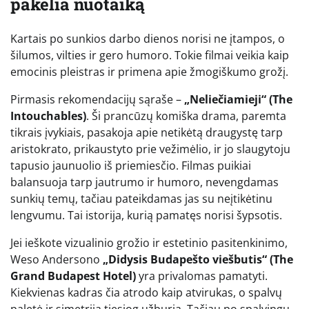
pakelia nuotaiką
Kartais po sunkios darbo dienos norisi ne įtampos, o
šilumos, vilties ir gero humoro. Tokie filmai veikia kaip
emocinis pleistras ir primena apie žmogiškumo grožį.
Pirmasis rekomendacijų sąraše –
„Neliečiamieji“ (The
Intouchables)
. Ši prancūzų komiška drama, paremta
tikrais įvykiais, pasakoja apie netikėtą draugystę tarp
aristokrato, prikaustyto prie vežimėlio, ir jo slaugytoju
tapusio jaunuolio iš priemiesčio. Filmas puikiai
balansuoja tarp jautrumo ir humoro, nevengdamas
sunkių temų, tačiau pateikdamas jas su neįtikėtinu
lengvumu. Tai istorija, kurią pamatęs norisi šypsotis.
Jei ieškote vizualinio grožio ir estetinio pasitenkinimo,
Weso Andersono
„Didysis Budapešto viešbutis“ (The
Grand Budapest Hotel)
yra privalomas pamatyti.
Kiekvienas kadras čia atrodo kaip atvirukas, o spalvų
paletė ir simetrija tiesiog užburia. Tačiau po spalvingu