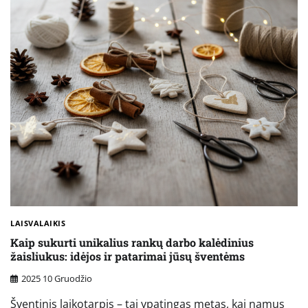
LAISVALAIKIS
Kaip sukurti unikalius rankų darbo kalėdinius
žaisliukus: idėjos ir patarimai jūsų šventėms
2025 10 Gruodžio
Šventinis laikotarpis – tai ypatingas metas, kai namus