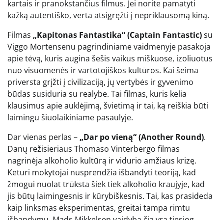
kartais ir pranokstančius filmus. Jei norite pamatyti
kažką autentiško, verta atsigręžti į nepriklausomą kiną.
Filmas
„Kapitonas Fantastika“ (Captain Fantastic)
su
Viggo Mortensenu pagrindiniame vaidmenyje pasakoja
apie tėvą, kuris augina šešis vaikus miškuose, izoliuotus
nuo visuomenės ir vartotojiškos kultūros. Kai šeima
priversta grįžti į civilizaciją, jų vertybės ir gyvenimo
būdas susiduria su realybe. Tai filmas, kuris kelia
klausimus apie auklėjimą, švietimą ir tai, ką reiškia būti
laimingu šiuolaikiniame pasaulyje.
Dar vienas perlas –
„Dar po vieną“ (Another Round)
.
Danų režisieriaus Thomaso Vinterbergo filmas
nagrinėja alkoholio kultūrą ir vidurio amžiaus krizę.
Keturi mokytojai nusprendžia išbandyti teoriją, kad
žmogui nuolat trūksta šiek tiek alkoholio kraujyje, kad
jis būtų laimingesnis ir kūrybiškesnis. Tai, kas prasideda
kaip linksmas eksperimentas, greitai tampa rimtu
išbandymu. Mads Mikkelsen vaidyba čia yra tiesiog