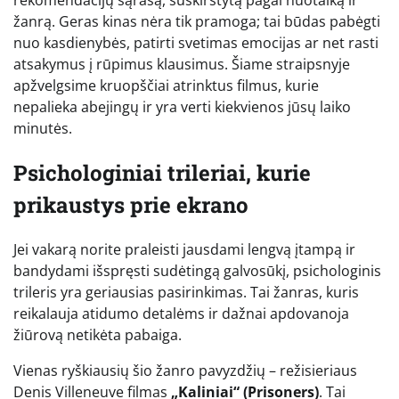
žanrą. Geras kinas nėra tik pramoga; tai būdas pabėgti
nuo kasdienybės, patirti svetimas emocijas ar net rasti
atsakymus į rūpimus klausimus. Šiame straipsnyje
apžvelgsime kruopščiai atrinktus filmus, kurie
nepalieka abejingų ir yra verti kiekvienos jūsų laiko
minutės.
Psichologiniai trileriai, kurie
prikaustys prie ekrano
Jei vakarą norite praleisti jausdami lengvą įtampą ir
bandydami išspręsti sudėtingą galvosūkį, psichologinis
trileris yra geriausias pasirinkimas. Tai žanras, kuris
reikalauja atidumo detalėms ir dažnai apdovanoja
žiūrovą netikėta pabaiga.
Vienas ryškiausių šio žanro pavyzdžių – režisieriaus
Denis Villeneuve filmas
„Kaliniai“ (Prisoners)
. Tai