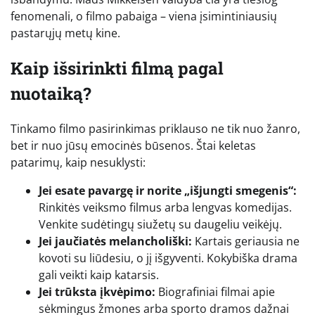
fenomenali, o filmo pabaiga – viena įsimintiniausių
pastarųjų metų kine.
Kaip išsirinkti filmą pagal
nuotaiką?
Tinkamo filmo pasirinkimas priklauso ne tik nuo žanro,
bet ir nuo jūsų emocinės būsenos. Štai keletas
patarimų, kaip nesuklysti:
Jei esate pavargę ir norite „išjungti smegenis“:
Rinkitės veiksmo filmus arba lengvas komedijas.
Venkite sudėtingų siužetų su daugeliu veikėjų.
Jei jaučiatės melancholiški:
Kartais geriausia ne
kovoti su liūdesiu, o jį išgyventi. Kokybiška drama
gali veikti kaip katarsis.
Jei trūksta įkvėpimo:
Biografiniai filmai apie
sėkmingus žmones arba sporto dramos dažnai