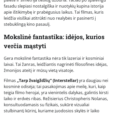
fasadu slepiasi nostalgiška ir nuotykių kupina istorija
apie ištikimybę ir prabėgusius laikus. Tai filmas, kuris
leidžia visiškai atitrūkti nuo realybės ir pasinerti į
stebuklingą kino pasaulį.
Mokslinė fantastika: idėjos, kurios
verčia mąstyti
Gera mokslinė fantastika nėra tik lazeriai ir kosminiai
laivai. Tai žanras, leidžiantis nagrinėti filosofines idėjas,
žmonijos ateitį ir mūsų vietą visatoje.
Filmas
„Tarp žvaigždžių“ (Interstellar)
yra daugiau nei
kosminė odisėja; tai pasakojimas apie meilę, kuri, kaip
teigia filmo herojai, yra vienintelis dalykas, galintis kirsti
laiko ir erdvės ribas. Režisierius Christopheris Nolanas,
konsultuodamasis su fizikais, sukūrė vizualiai
stulbinantį kūrinį, kuriame juodosios skylės ir laiko