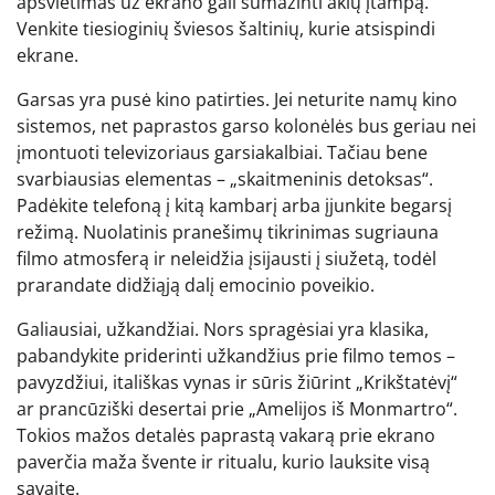
apšvietimas už ekrano gali sumažinti akių įtampą.
Venkite tiesioginių šviesos šaltinių, kurie atsispindi
ekrane.
Garsas yra pusė kino patirties. Jei neturite namų kino
sistemos, net paprastos garso kolonėlės bus geriau nei
įmontuoti televizoriaus garsiakalbiai. Tačiau bene
svarbiausias elementas – „skaitmeninis detoksas“.
Padėkite telefoną į kitą kambarį arba įjunkite begarsį
režimą. Nuolatinis pranešimų tikrinimas sugriauna
filmo atmosferą ir neleidžia įsijausti į siužetą, todėl
prarandate didžiąją dalį emocinio poveikio.
Galiausiai, užkandžiai. Nors spragėsiai yra klasika,
pabandykite priderinti užkandžius prie filmo temos –
pavyzdžiui, itališkas vynas ir sūris žiūrint „Krikštatėvį“
ar prancūziški desertai prie „Amelijos iš Monmartro“.
Tokios mažos detalės paprastą vakarą prie ekrano
paverčia maža švente ir ritualu, kurio lauksite visą
savaitę.