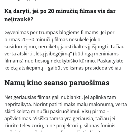
Ką daryti, jei po 20 minučių filmas vis dar
neįtraukė?
Gyvenimas per trumpas blogiems filmams. Jei per
pirmas 20–30 minučių filmas nesukėlė jokio
susidomėjimo, nereikėtų jausti kaltės jį išjungti. Tačiau
verta atskirti „lėtą įsibėgėjimą“ (būdingą meniniams
filmams) nuo tiesiog nekokybiško kūrinio. Paskaitykite
keletą atsiliepimų – galbūt veiksmas prasideda vėliau.
Namų kino seanso paruošimas
Net geriausias filmas gali nublankti, jei aplinka tam
nepritaikyta. Norint patirti maksimalų malonumą, verta
skirti keletą minučių pasiruošimui. Visų pirma –
apšvietimas. Visiška tamsa yra geriausia, tačiau jei
žiūrite televizorių, o ne projektorių, silpnas foninis