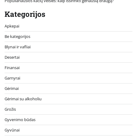
Populiariausios kačių veislės: kaip išsirinkti geriausią draugą?
Kategorijos
Apkepai
Be kategorijos
Blynai ir vafliai
Desertai
Finansai
Garnyrai
Gėrimai
Gėrimai su alkoholiu
Grožis
Gyvenimo būdas
Gyvūnai