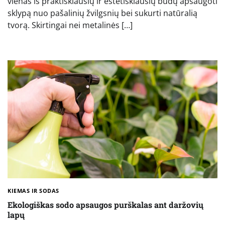
vienas iš praktiškiausių ir estetiškiausių būdų apsaugoti
sklypą nuo pašalinių žvilgsnių bei sukurti natūralią
tvorą. Skirtingai nei metalinės […]
KIEMAS IR SODAS
Ekologiškas sodo apsaugos purškalas ant daržovių
lapų