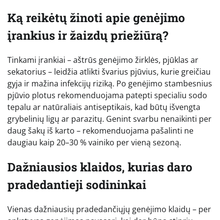
Ką reikėtų žinoti apie genėjimo
įrankius ir žaizdų priežiūrą?
Tinkami įrankiai – aštrūs genėjimo žirklės, pjūklas ar
sekatorius – leidžia atlikti švarius pjūvius, kurie greičiau
gyja ir mažina infekcijų riziką. Po genėjimo stambesnius
pjūvio plotus rekomenduojama patepti specialiu sodo
tepalu ar natūraliais antiseptikais, kad būtų išvengta
grybelinių ligų ar parazitų. Genint svarbu nenaikinti per
daug šakų iš karto – rekomenduojama pašalinti ne
daugiau kaip 20–30 % vainiko per vieną sezoną.
Dažniausios klaidos, kurias daro
pradedantieji sodininkai
Vienas dažniausių pradedančiųjų genėjimo klaidų – per