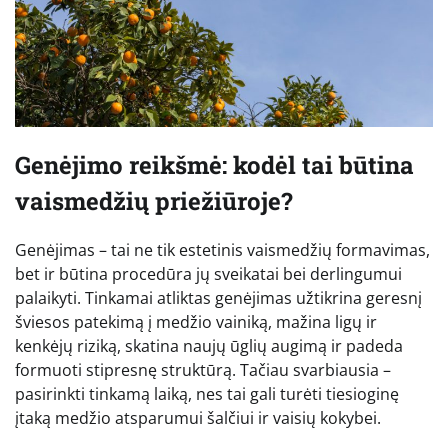
Genėjimo reikšmė: kodėl tai būtina
vaismedžių priežiūroje?
Genėjimas – tai ne tik estetinis vaismedžių formavimas,
bet ir būtina procedūra jų sveikatai bei derlingumui
palaikyti. Tinkamai atliktas genėjimas užtikrina geresnį
šviesos patekimą į medžio vainiką, mažina ligų ir
kenkėjų riziką, skatina naujų ūglių augimą ir padeda
formuoti stipresnę struktūrą. Tačiau svarbiausia –
pasirinkti tinkamą laiką, nes tai gali turėti tiesioginę
įtaką medžio atsparumui šalčiui ir vaisių kokybei.