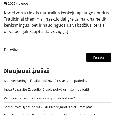
2025 4 Liepos
Kodėl verta rinktis natūralius kenkėjų apsaugos būdus
Tradiciniai cheminiai insekticidai greitai naikina ne tik
kenksmingus, bet ir naudinguosius vabzdžius, teršia
dirvą bei gali kauptis daržovių […]
Paieška
Paieška
Naujausi įrašai
Kaip veiksmingai išnaikinti skruzdėles: ar soda padeda?
Ineta Puzaraitė-Žvagulienė: apie pokyčius ir šeimos buitį
Vainikinių arterijų KT: kada šis tyrimas būtinas?
Soti burokėlių sriuba su kukuliukais: gardus pietų receptas