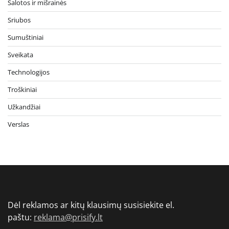
Salotos ir mišrainės
Sriubos
Sumuštiniai
Sveikata
Technologijos
Troškiniai
Užkandžiai
Verslas
Dėl reklamos ar kitų klausimų susisiekite el.
paštu:
reklama@prisify.lt