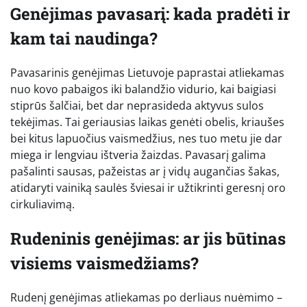
Genėjimas pavasarį: kada pradėti ir
kam tai naudinga?
Pavasarinis genėjimas Lietuvoje paprastai atliekamas
nuo kovo pabaigos iki balandžio vidurio, kai baigiasi
stiprūs šalčiai, bet dar neprasideda aktyvus sulos
tekėjimas. Tai geriausias laikas genėti obelis, kriaušes
bei kitus lapuočius vaismedžius, nes tuo metu jie dar
miega ir lengviau ištveria žaizdas. Pavasarį galima
pašalinti sausas, pažeistas ar į vidų augančias šakas,
atidaryti vainiką saulės šviesai ir užtikrinti geresnį oro
cirkuliavimą.
Rudeninis genėjimas: ar jis būtinas
visiems vaismedžiams?
Rudenį genėjimas atliekamas po derliaus nuėmimo –