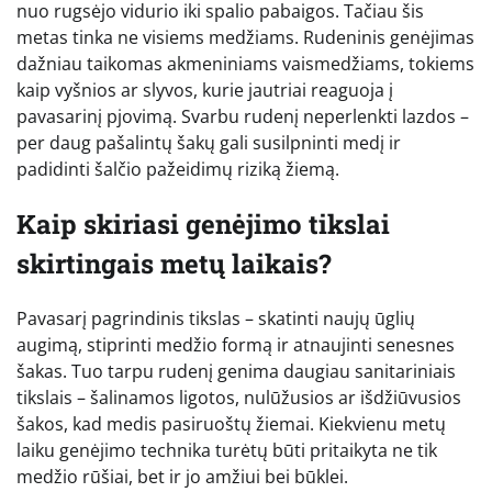
nuo rugsėjo vidurio iki spalio pabaigos. Tačiau šis
metas tinka ne visiems medžiams. Rudeninis genėjimas
dažniau taikomas akmeniniams vaismedžiams, tokiems
kaip vyšnios ar slyvos, kurie jautriai reaguoja į
pavasarinį pjovimą. Svarbu rudenį neperlenkti lazdos –
per daug pašalintų šakų gali susilpninti medį ir
padidinti šalčio pažeidimų riziką žiemą.
Kaip skiriasi genėjimo tikslai
skirtingais metų laikais?
Pavasarį pagrindinis tikslas – skatinti naujų ūglių
augimą, stiprinti medžio formą ir atnaujinti senesnes
šakas. Tuo tarpu rudenį genima daugiau sanitariniais
tikslais – šalinamos ligotos, nulūžusios ar išdžiūvusios
šakos, kad medis pasiruoštų žiemai. Kiekvienu metų
laiku genėjimo technika turėtų būti pritaikyta ne tik
medžio rūšiai, bet ir jo amžiui bei būklei.