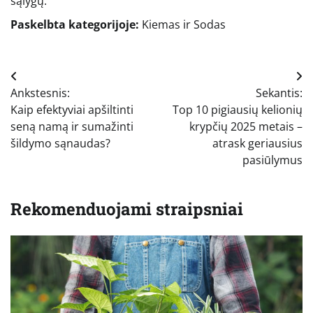
sąlygų.
Paskelbta kategorijoje:
Kiemas ir Sodas
Navigacija
Ankstesnis:
Sekantis:
tarp
Kaip efektyviai apšiltinti
Top 10 pigiausių kelionių
įrašų
seną namą ir sumažinti
krypčių 2025 metais –
šildymo sąnaudas?
atrask geriausius
pasiūlymus
Rekomenduojami straipsniai