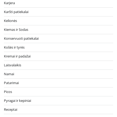
Karjera
Karšti patiekalai
Kelionės
Kiemas ir Sodas
Konservuoti patiekalai
Košės ir tyrės
Kremai ir padažai
Laisvalaikis
Namai
Patarimai
Picos
Pyragai ir kepiniai
Receptai