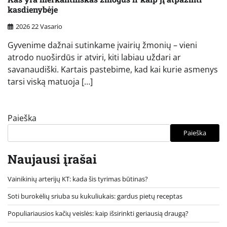
kasdienybėje
2026 22 Vasario
Gyvenime dažnai sutinkame įvairių žmonių – vieni
atrodo nuoširdūs ir atviri, kiti labiau uždari ar
savanaudiški. Kartais pastebime, kad kai kurie asmenys
tarsi viską matuoja […]
Paieška
Paieška
Naujausi įrašai
Vainikinių arterijų KT: kada šis tyrimas būtinas?
Soti burokėlių sriuba su kukuliukais: gardus pietų receptas
Populiariausios kačių veislės: kaip išsirinkti geriausią draugą?