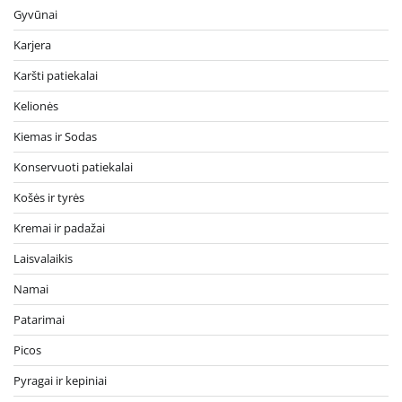
Gyvūnai
Karjera
Karšti patiekalai
Kelionės
Kiemas ir Sodas
Konservuoti patiekalai
Košės ir tyrės
Kremai ir padažai
Laisvalaikis
Namai
Patarimai
Picos
Pyragai ir kepiniai