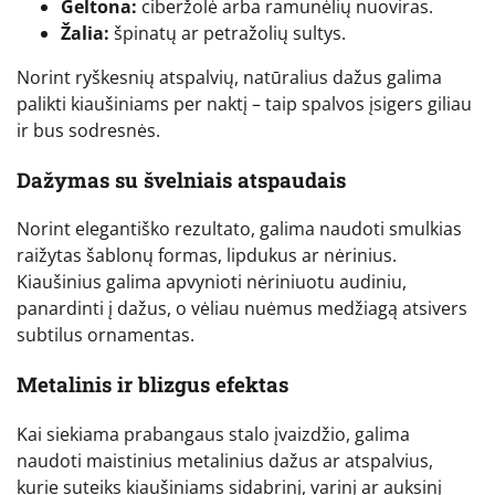
Geltona:
ciberžolė arba ramunėlių nuoviras.
Žalia:
špinatų ar petražolių sultys.
Norint ryškesnių atspalvių, natūralius dažus galima
palikti kiaušiniams per naktį – taip spalvos įsigers giliau
ir bus sodresnės.
Dažymas su švelniais atspaudais
Norint elegantiško rezultato, galima naudoti smulkias
raižytas šablonų formas, lipdukus ar nėrinius.
Kiaušinius galima apvynioti nėriniuotu audiniu,
panardinti į dažus, o vėliau nuėmus medžiagą atsivers
subtilus ornamentas.
Metalinis ir blizgus efektas
Kai siekiama prabangaus stalo įvaizdžio, galima
naudoti maistinius metalinius dažus ar atspalvius,
kurie suteiks kiaušiniams sidabrinį, varinį ar auksinį