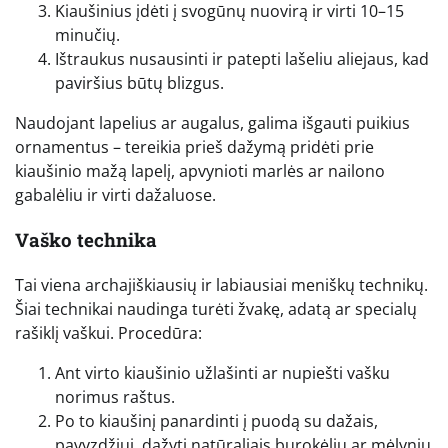
Kiaušinius įdėti į svogūnų nuovirą ir virti 10–15
minučių.
Ištraukus nusausinti ir patepti lašeliu aliejaus, kad
paviršius būtų blizgus.
Naudojant lapelius ar augalus, galima išgauti puikius
ornamentus – tereikia prieš dažymą pridėti prie
kiaušinio mažą lapelį, apvynioti marlės ar nailono
gabalėliu ir virti dažaluose.
Vaško technika
Tai viena archajiškiausių ir labiausiai meniškų technikų.
Šiai technikai naudinga turėti žvakę, adatą ar specialų
rašiklį vaškui. Procedūra:
Ant virto kiaušinio užlašinti ar nupiešti vašku
norimus raštus.
Po to kiaušinį panardinti į puodą su dažais,
pavyzdžiui, dažyti natūraliais burokėlių ar mėlynių