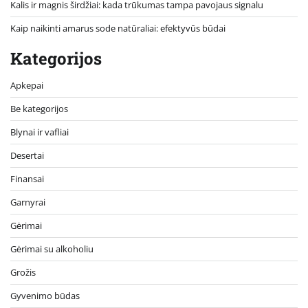
Kalis ir magnis širdžiai: kada trūkumas tampa pavojaus signalu
Kaip naikinti amarus sode natūraliai: efektyvūs būdai
Kategorijos
Apkepai
Be kategorijos
Blynai ir vafliai
Desertai
Finansai
Garnyrai
Gėrimai
Gėrimai su alkoholiu
Grožis
Gyvenimo būdas