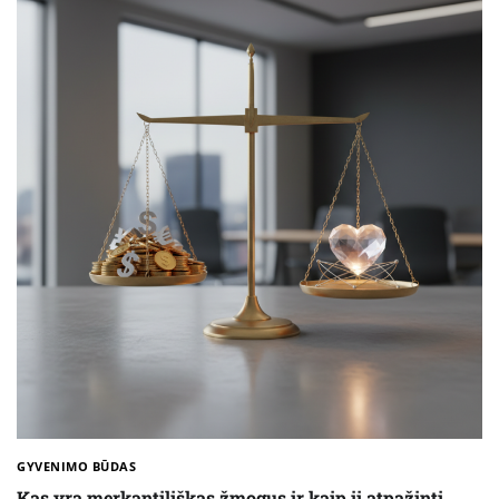
GYVENIMO BŪDAS
Kas yra merkantiliškas žmogus ir kaip jį atpažinti