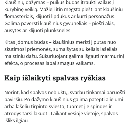
Kiaušinių dažymas – puikus būdas įtraukti vaikus į
kūrybinę veiklą. Mažieji itin mėgsta piešti ant kiaušinių
flomasteriais, klijuoti lipdukus ar kurti personažus.
Galima paversti kiaušinius gyvūnėliais – piešti akis,
ausytes ar klijuoti plunksneles.
Kitas įdomus būdas – kiaušinius merkti į putas nuo
skutimosi priemonės, sumaišytas su keliais lašeliais
maistinių dažų. Sūkuriuojant galima išgauti marmurinį
efektą, o procesas labai smagus vaikams.
Kaip išlaikyti spalvas ryškias
Norint, kad spalvos nebluktų, svarbu tinkamai paruošti
paviršių. Po dažymo kiaušinius galima patepti aliejumi
arba lašeliu tirpinto sviesto, tuomet jie spindės ir
atrodys tarsi lakuoti. Laikant vėsioje vietoje, spalvos
išliks ilgiau.