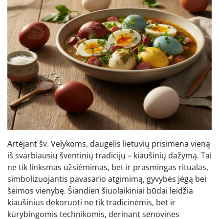
Artėjant šv. Velykoms, daugelis lietuvių prisimena vieną
iš svarbiausių šventinių tradicijų – kiaušinių dažymą. Tai
ne tik linksmas užsiėmimas, bet ir prasmingas ritualas,
simbolizuojantis pavasario atgimimą, gyvybės jėgą bei
šeimos vienybę. Šiandien šiuolaikiniai būdai leidžia
kiaušinius dekoruoti ne tik tradicinėmis, bet ir
kūrybingomis technikomis, derinant senovines