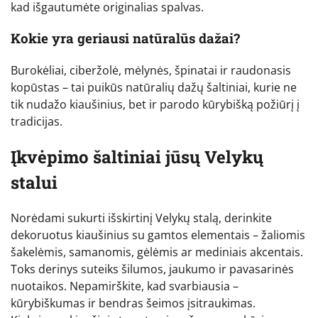
kad išgautumėte originalias spalvas.
Kokie yra geriausi natūralūs dažai?
Burokėliai, ciberžolė, mėlynės, špinatai ir raudonasis
kopūstas – tai puikūs natūralių dažų šaltiniai, kurie ne
tik nudažo kiaušinius, bet ir parodo kūrybišką požiūrį į
tradicijas.
Įkvėpimo šaltiniai jūsų Velykų
stalui
Norėdami sukurti išskirtinį Velykų stalą, derinkite
dekoruotus kiaušinius su gamtos elementais – žaliomis
šakelėmis, samanomis, gėlėmis ar mediniais akcentais.
Toks derinys suteiks šilumos, jaukumo ir pavasarinės
nuotaikos. Nepamirškite, kad svarbiausia –
kūrybiškumas ir bendras šeimos įsitraukimas.