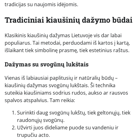
tradicijas su naujomis idėjomis.
Tradiciniai kiaušinių dažymo būdai
Klasikinis kiaušinių dažymas Lietuvoje vis dar labai
populiarus. Tai metodai, perduodami iš kartos į kartą,
išlaikant tiek simbolinę prasmę, tiek estetinius raštus.
Dažymas su svogūnų lukštais
Vienas iš labiausiai paplitusių ir natūralių būdų –
kiaušinių dažymas svogūnų lukštais. Ši technika
suteikia kiaušiniams sodrius rudos, aukso ar rausvos
spalvos atspalvius. Tam reikia:
Surinkti daug svogūnų lukštų, tiek geltonųjų, tiek
raudonųjų svogūnų.
Užvirti juos dideliame puode su vandeniu ir
trupučiu acto.