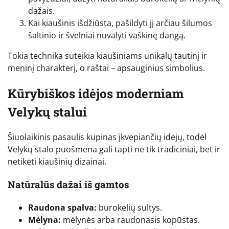
dažais.
Kai kiaušinis išdžiūsta, pašildyti jį arčiau šilumos
šaltinio ir švelniai nuvalyti vaškinę dangą.
Tokia technika suteikia kiaušiniams unikalų tautinį ir
meninį charakterį, o raštai – apsauginius simbolius.
Kūrybiškos idėjos moderniam
Velykų stalui
Šiuolaikinis pasaulis kupinas įkvepiančių idėjų, todėl
Velykų stalo puošmena gali tapti ne tik tradiciniai, bet ir
netikėti kiaušinių dizainai.
Natūralūs dažai iš gamtos
Raudona spalva:
burokėlių sultys.
Mėlyna:
mėlynės arba raudonasis kopūstas.