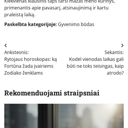
Kiekvienas kiaušinis taps tarsi mažas meno kūrinys,
primenantis apie pavasarį, atsinaujinimą ir kartu
praleistą laiką.
Paskelbta kategorijoje:
Gyvenimo būdas
Navigacija
Ankstesnis:
Sekantis:
tarp
Rytojaus horoskopas: ką
Kodėl vienodas laikas gali
įrašų
Fortūna žada įvairiems
būti ne toks teisingas, kaip
Zodiako ženklams
atrodo?
Rekomenduojami straipsniai