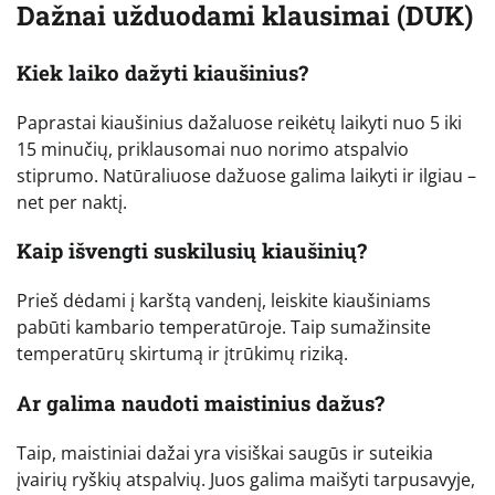
Dažnai užduodami klausimai (DUK)
Kiek laiko dažyti kiaušinius?
Paprastai kiaušinius dažaluose reikėtų laikyti nuo 5 iki
15 minučių, priklausomai nuo norimo atspalvio
stiprumo. Natūraliuose dažuose galima laikyti ir ilgiau –
net per naktį.
Kaip išvengti suskilusių kiaušinių?
Prieš dėdami į karštą vandenį, leiskite kiaušiniams
pabūti kambario temperatūroje. Taip sumažinsite
temperatūrų skirtumą ir įtrūkimų riziką.
Ar galima naudoti maistinius dažus?
Taip, maistiniai dažai yra visiškai saugūs ir suteikia
įvairių ryškių atspalvių. Juos galima maišyti tarpusavyje,