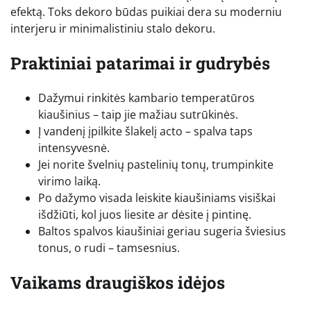
efektą. Toks dekoro būdas puikiai dera su moderniu
interjeru ir minimalistiniu stalo dekoru.
Praktiniai patarimai ir gudrybės
Dažymui rinkitės kambario temperatūros
kiaušinius – taip jie mažiau sutrūkinės.
Į vandenį įpilkite šlakelį acto – spalva taps
intensyvesnė.
Jei norite švelnių pastelinių tonų, trumpinkite
virimo laiką.
Po dažymo visada leiskite kiaušiniams visiškai
išdžiūti, kol juos liesite ar dėsite į pintinę.
Baltos spalvos kiaušiniai geriau sugeria šviesius
tonus, o rudi – tamsesnius.
Vaikams draugiškos idėjos