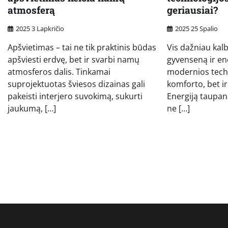
atmosferą
geriausiai?
2025 3 Lapkričio
2025 25 Spalio
Apšvietimas – tai ne tik praktinis būdas
Vis dažniau kal
apšviesti erdvę, bet ir svarbi namų
gyvenseną ir en
atmosferos dalis. Tinkamai
modernios techn
suprojektuotas šviesos dizainas gali
komforto, bet i
pakeisti interjero suvokimą, sukurti
Energiją taupan
jaukumą, […]
ne […]