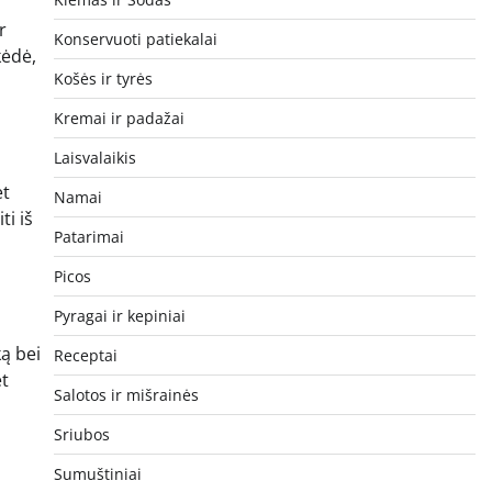
r
Konservuoti patiekalai
kėdė,
Košės ir tyrės
Kremai ir padažai
Laisvalaikis
et
Namai
ti iš
Patarimai
Picos
Pyragai ir kepiniai
ką bei
Receptai
et
Salotos ir mišrainės
Sriubos
Sumuštiniai