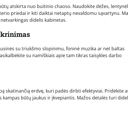
ūtų atskirta nuo buitinio chaoso. Naudokite dėžes, lentynėl
rio priedai ir kiti daiktai netaptų nevaldomu sąvartynu. Ma
 netvarkingas didelis kabinetas.
ikrinimas
Ausinės su triukšmo slopinimu, foninė muzika ar net baltas
pasikalbėkite su namiškiais apie tam tikras taisykles darbo
.
 skatinančią erdvę, kuri padės dirbti efektyviai. Pridėkite a
kampas būtų jaukus ir įkvepiantis. Mažos detalės turi dide