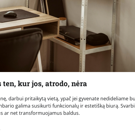
ten, kur jos, atrodo, nėra
inę, darbui pritaikytą vietą, ypač jei gyvenate nedideliame b
mbario galima susikurti funkcionalų ir estetišką biurą. Svarb
pus ar net transformuojamus baldus.
s