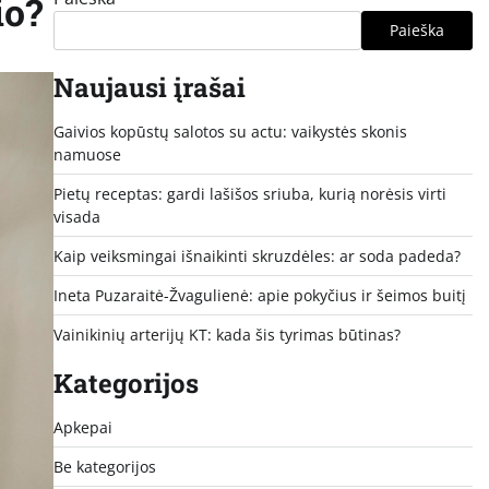
io?
Paieška
Naujausi įrašai
Gaivios kopūstų salotos su actu: vaikystės skonis
namuose
Pietų receptas: gardi lašišos sriuba, kurią norėsis virti
visada
Kaip veiksmingai išnaikinti skruzdėles: ar soda padeda?
Ineta Puzaraitė-Žvagulienė: apie pokyčius ir šeimos buitį
Vainikinių arterijų KT: kada šis tyrimas būtinas?
Kategorijos
Apkepai
Be kategorijos