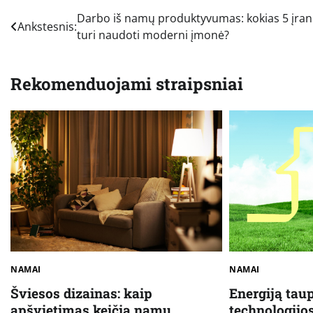
Navigacija
Darbo iš namų produktyvumas: kokias 5 įran
Ankstesnis:
turi naudoti moderni įmonė?
tarp
įrašų
Rekomenduojami straipsniai
NAMAI
NAMAI
Šviesos dizainas: kaip
Energiją ta
apšvietimas keičia namų
technologijos