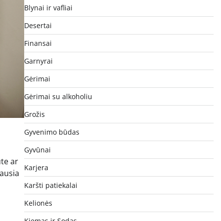
Blynai ir vafliai
Desertai
Finansai
Garnyrai
Gėrimai
Gėrimai su alkoholiu
Grožis
Gyvenimo būdas
Gyvūnai
ute ar
Karjera
iausia
Karšti patiekalai
Kelionės
Kiemas ir Sodas