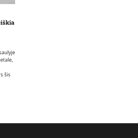
eiškia
saulyje
etale,
s šis