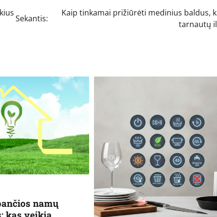
kius
Kaip tinkamai prižiūrėti medinius baldus, k
Sekantis:
tarnautų i
upančios namų
: kas veikia