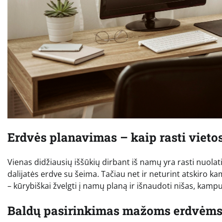
Erdvės planavimas – kaip rasti vietos 
Vienas didžiausių iššūkių dirbant iš namų yra rasti nuolat
dalijatės erdve su šeima. Tačiau net ir neturint atskiro ka
– kūrybiškai žvelgti į namų planą ir išnaudoti nišas, kam
Baldų pasirinkimas mažoms erdvėm