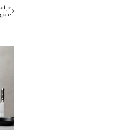
ad jie
lgiau?