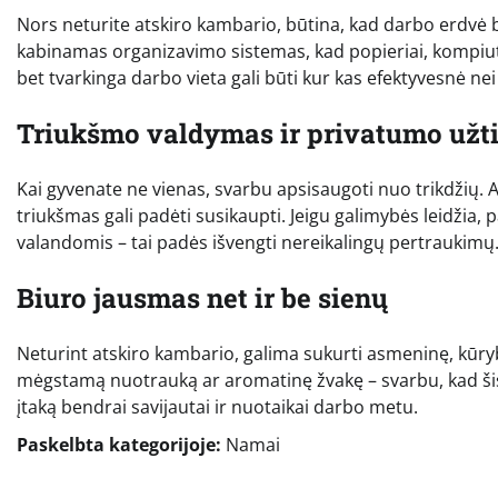
Nors neturite atskiro kambario, būtina, kad darbo erdvė b
kabinamas organizavimo sistemas, kad popieriai, kompiute
bet tvarkinga darbo vieta gali būti kur kas efektyvesnė nei
Triukšmo valdymas ir privatumo užt
Kai gyvenate ne vienas, svarbu apsisaugoti nuo trikdžių. 
triukšmas gali padėti susikaupti. Jeigu galimybės leidžia, 
valandomis – tai padės išvengti nereikalingų pertraukimų
Biuro jausmas net ir be sienų
Neturint atskiro kambario, galima sukurti asmeninę, kūrybą
mėgstamą nuotrauką ar aromatinę žvakę – svarbu, kad šis 
įtaką bendrai savijautai ir nuotaikai darbo metu.
Paskelbta kategorijoje:
Namai