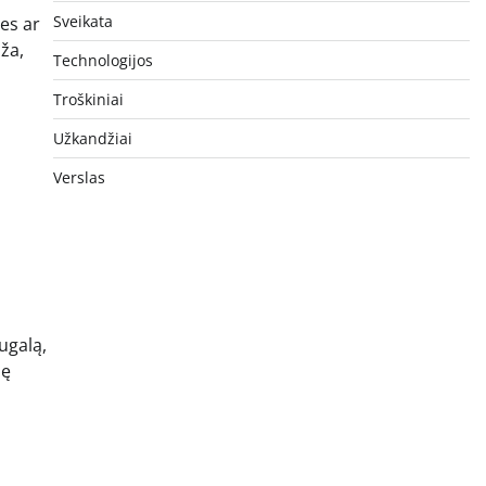
Sveikata
es ar
ža,
Technologijos
Troškiniai
Užkandžiai
Verslas
ugalą,
lę