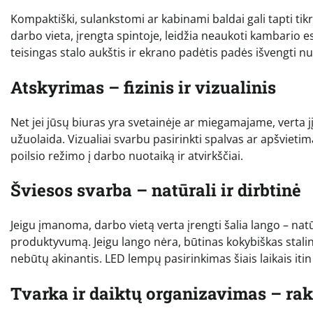
Kompaktiški, sulankstomi ar kabinami baldai gali tapti tik
darbo vieta, įrengta spintoje, leidžia neaukoti kambario 
teisingas stalo aukštis ir ekrano padėtis padės išvengti n
Atskyrimas – fizinis ir vizualinis
Net jei jūsų biuras yra svetainėje ar miegamajame, verta jį 
užuolaida. Vizualiai svarbu pasirinkti spalvas ar apšvietim
poilsio režimo į darbo nuotaiką ir atvirkščiai.
Šviesos svarba – natūrali ir dirbtinė
Jeigu įmanoma, darbo vietą verta įrengti šalia lango – natū
produktyvumą. Jeigu lango nėra, būtinas kokybiškas stali
nebūtų akinantis. LED lempų pasirinkimas šiais laikais itin
Tvarka ir daiktų organizavimas – rak