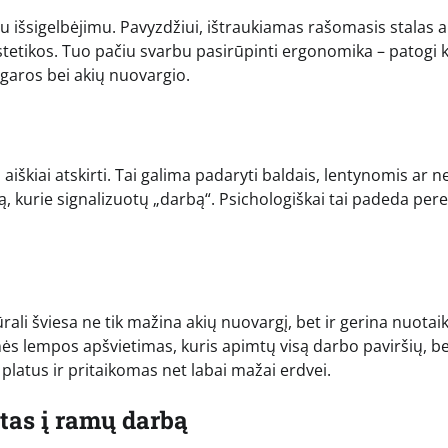
ru išsigelbėjimu. Pavyzdžiui, ištraukiamas rašomasis stalas a
estetikos. Tuo pačiu svarbu pasirūpinti ergonomika – patogi 
ugaros bei akių nuovargio.
aiškiai atskirti. Tai galima padaryti baldais, lentynomis ar n
ą, kurie signalizuotų „darbą“. Psichologiškai tai padeda perei
rali šviesa ne tik mažina akių nuovargį, bet ir gerina nuotai
nės lempos apšvietimas, kuris apimtų visą darbo paviršių, b
 platus ir pritaikomas net labai mažai erdvei.
tas į ramų darbą