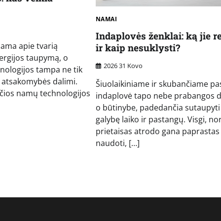
NAMAI
Indaplovės ženklai: ką jie r
bama apie tvarią
ir kaip nesuklysti?
ergijos taupymą, o
2026 31 Kovo
ologijos tampa ne tik
r atsakomybės dalimi.
Šiuolaikiniame ir skubančiame pa
čios namų technologijos
indaplovė tapo nebe prabangos d
o būtinybe, padedančia sutaupyti
galybę laiko ir pastangų. Visgi, nor
prietaisas atrodo gana paprastas
naudoti, […]