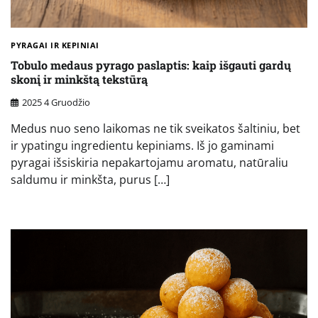
PYRAGAI IR KEPINIAI
Tobulo medaus pyrago paslaptis: kaip išgauti gardų
skonį ir minkštą tekstūrą
2025 4 Gruodžio
Medus nuo seno laikomas ne tik sveikatos šaltiniu, bet
ir ypatingu ingredientu kepiniams. Iš jo gaminami
pyragai išsiskiria nepakartojamu aromatu, natūraliu
saldumu ir minkšta, purus […]