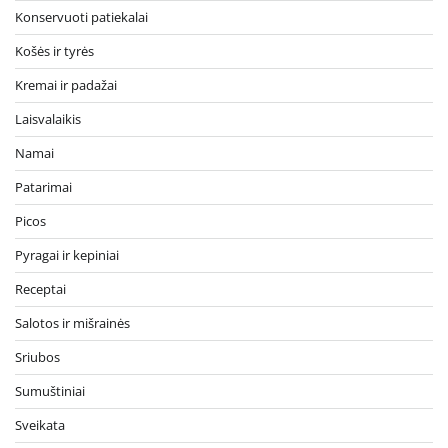
Konservuoti patiekalai
Košės ir tyrės
Kremai ir padažai
Laisvalaikis
Namai
Patarimai
Picos
Pyragai ir kepiniai
Receptai
Salotos ir mišrainės
Sriubos
Sumuštiniai
Sveikata