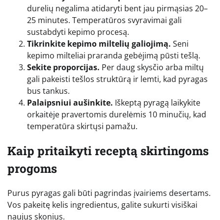
durelių negalima atidaryti bent jau pirmąsias 20–
25 minutes. Temperatūros svyravimai gali
sustabdyti kepimo procesą.
Tikrinkite kepimo miltelių galiojimą.
Seni
kepimo milteliai praranda gebėjimą pūsti tešlą.
Sekite proporcijas.
Per daug skysčio arba miltų
gali pakeisti tešlos struktūrą ir lemti, kad pyragas
bus tankus.
Palaipsniui aušinkite.
Iškeptą pyragą laikykite
orkaitėje pravertomis durelėmis 10 minučių, kad
temperatūra skirtųsi pamažu.
Kaip pritaikyti receptą skirtingoms
progoms
Purus pyragas gali būti pagrindas įvairiems desertams.
Vos pakeitę kelis ingredientus, galite sukurti visiškai
naujus skonius.