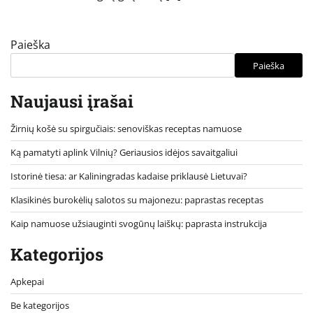
Paieška
Paieška
Naujausi įrašai
Žirnių košė su spirgučiais: senoviškas receptas namuose
Ką pamatyti aplink Vilnių? Geriausios idėjos savaitgaliui
Istorinė tiesa: ar Kaliningradas kadaise priklausė Lietuvai?
Klasikinės burokėlių salotos su majonezu: paprastas receptas
Kaip namuose užsiauginti svogūnų laiškų: paprasta instrukcija
Kategorijos
Apkepai
Be kategorijos