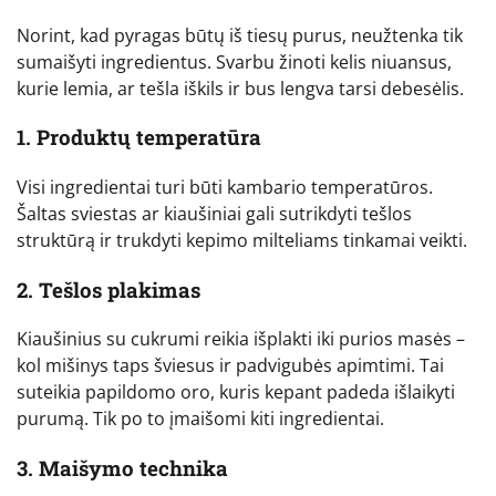
Norint, kad pyragas būtų iš tiesų purus, neužtenka tik
sumaišyti ingredientus. Svarbu žinoti kelis niuansus,
kurie lemia, ar tešla iškils ir bus lengva tarsi debesėlis.
1. Produktų temperatūra
Visi ingredientai turi būti kambario temperatūros.
Šaltas sviestas ar kiaušiniai gali sutrikdyti tešlos
struktūrą ir trukdyti kepimo milteliams tinkamai veikti.
2. Tešlos plakimas
Kiaušinius su cukrumi reikia išplakti iki purios masės –
kol mišinys taps šviesus ir padvigubės apimtimi. Tai
suteikia papildomo oro, kuris kepant padeda išlaikyti
purumą. Tik po to įmaišomi kiti ingredientai.
3. Maišymo technika