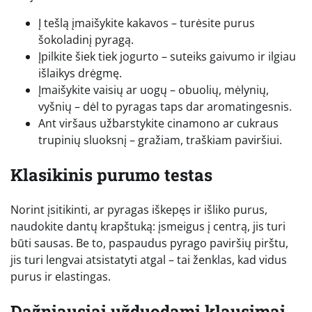
Į tešlą įmaišykite kakavos – turėsite purus
šokoladinį pyragą.
Įpilkite šiek tiek jogurto – suteiks gaivumo ir ilgiau
išlaikys drėgmę.
Įmaišykite vaisių ar uogų – obuolių, mėlynių,
vyšnių – dėl to pyragas taps dar aromatingesnis.
Ant viršaus užbarstykite cinamono ar cukraus
trupinių sluoksnį – gražiam, traškiam paviršiui.
Klasikinis purumo testas
Norint įsitikinti, ar pyragas iškepęs ir išliko purus,
naudokite dantų krapštuką: įsmeigus į centrą, jis turi
būti sausas. Be to, paspaudus pyrago paviršių pirštu,
jis turi lengvai atsistatyti atgal – tai ženklas, kad vidus
purus ir elastingas.
Dažniausiai užduodami klausimai