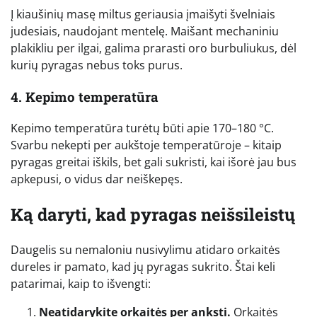
Į kiaušinių masę miltus geriausia įmaišyti švelniais
judesiais, naudojant mentelę. Maišant mechaniniu
plakikliu per ilgai, galima prarasti oro burbuliukus, dėl
kurių pyragas nebus toks purus.
4. Kepimo temperatūra
Kepimo temperatūra turėtų būti apie 170–180 °C.
Svarbu nekepti per aukštoje temperatūroje – kitaip
pyragas greitai iškils, bet gali sukristi, kai išorė jau bus
apkepusi, o vidus dar neiškepęs.
Ką daryti, kad pyragas neišsileistų
Daugelis su nemaloniu nusivylimu atidaro orkaitės
dureles ir pamato, kad jų pyragas sukrito. Štai keli
patarimai, kaip to išvengti:
Neatidarykite orkaitės per anksti.
Orkaitės