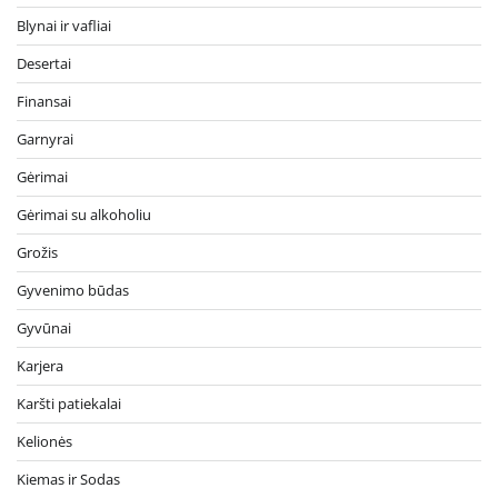
Blynai ir vafliai
Desertai
Finansai
Garnyrai
Gėrimai
Gėrimai su alkoholiu
Grožis
Gyvenimo būdas
Gyvūnai
Karjera
Karšti patiekalai
Kelionės
Kiemas ir Sodas