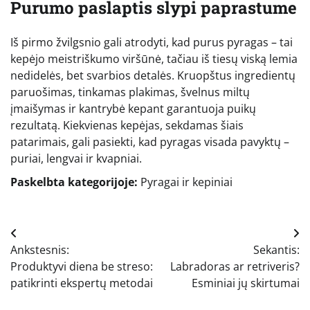
Purumo paslaptis slypi paprastume
Iš pirmo žvilgsnio gali atrodyti, kad purus pyragas – tai
kepėjo meistriškumo viršūnė, tačiau iš tiesų viską lemia
nedidelės, bet svarbios detalės. Kruopštus ingredientų
paruošimas, tinkamas plakimas, švelnus miltų
įmaišymas ir kantrybė kepant garantuoja puikų
rezultatą. Kiekvienas kepėjas, sekdamas šiais
patarimais, gali pasiekti, kad pyragas visada pavyktų –
puriai, lengvai ir kvapniai.
Paskelbta kategorijoje:
Pyragai ir kepiniai
Navigacija
Ankstesnis:
Sekantis:
tarp
Produktyvi diena be streso:
Labradoras ar retriveris?
įrašų
patikrinti ekspertų metodai
Esminiai jų skirtumai