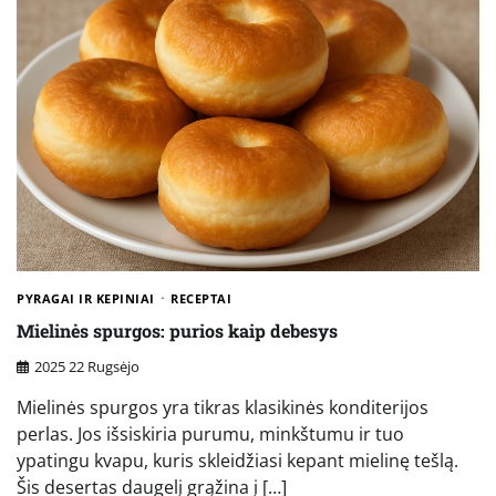
PYRAGAI IR KEPINIAI
RECEPTAI
Mielinės spurgos: purios kaip debesys
2025 22 Rugsėjo
Mielinės spurgos yra tikras klasikinės konditerijos
perlas. Jos išsiskiria purumu, minkštumu ir tuo
ypatingu kvapu, kuris skleidžiasi kepant mielinę tešlą.
Šis desertas daugelį grąžina į […]