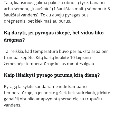
Taip, kiaušinius galima pakeisti obuolių tyre, bananu
arba sėmenų „kiaušiniu“ (1 šaukštas maltų sėmenų ir 3
šaukštai vandens). Tokiu atveju pyragas bus
drėgnesnis, bet kiek mažiau purus.
Ką daryti, jei pyragas iškepė, bet vidus liko
drėgnas?
Tai reiškia, kad temperatūra buvo per aukšta arba per
trumpai kepėte. Kitą kartą kepkite 10 laipsnių
žemesnėje temperatūroje kelias minutes ilgiau.
Kaip išlaikyti pyrago purumą kitą dieną?
Pyragą laikykite sandariame inde kambario
temperatūroje, o jei norite jį šiek tiek sudrėkinti, įdėkite
gabalėlį obuolio ar apvyniotą servetėlę su trupučiu
vandens.