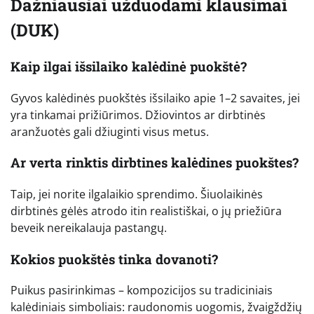
Dažniausiai užduodami klausimai
(DUK)
Kaip ilgai išsilaiko kalėdinė puokštė?
Gyvos kalėdinės puokštės išsilaiko apie 1–2 savaites, jei
yra tinkamai prižiūrimos. Džiovintos ar dirbtinės
aranžuotės gali džiuginti visus metus.
Ar verta rinktis dirbtines kalėdines puokštes?
Taip, jei norite ilgalaikio sprendimo. Šiuolaikinės
dirbtinės gėlės atrodo itin realistiškai, o jų priežiūra
beveik nereikalauja pastangų.
Kokios puokštės tinka dovanoti?
Puikus pasirinkimas – kompozicijos su tradiciniais
kalėdiniais simboliais: raudonomis uogomis, žvaigždžių