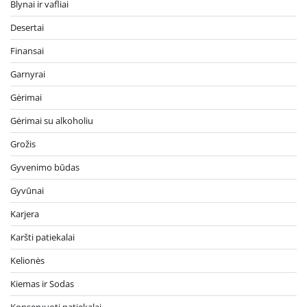
Blynai ir vafliai
Desertai
Finansai
Garnyrai
Gėrimai
Gėrimai su alkoholiu
Grožis
Gyvenimo būdas
Gyvūnai
Karjera
Karšti patiekalai
Kelionės
Kiemas ir Sodas
Konservuoti patiekalai