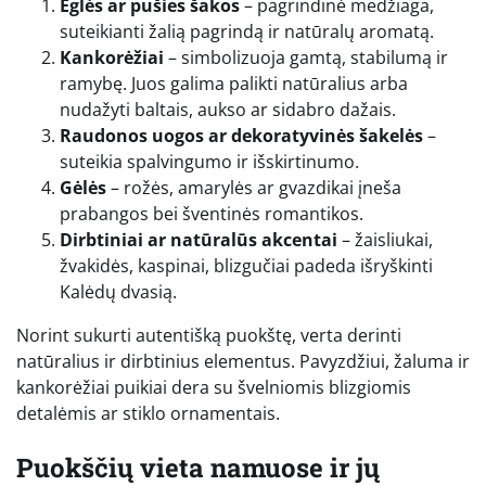
Eglės ar pušies šakos
– pagrindinė medžiaga,
suteikianti žalią pagrindą ir natūralų aromatą.
Kankorėžiai
– simbolizuoja gamtą, stabilumą ir
ramybę. Juos galima palikti natūralius arba
nudažyti baltais, aukso ar sidabro dažais.
Raudonos uogos ar dekoratyvinės šakelės
–
suteikia spalvingumo ir išskirtinumo.
Gėlės
– rožės, amarylės ar gvazdikai įneša
prabangos bei šventinės romantikos.
Dirbtiniai ar natūralūs akcentai
– žaisliukai,
žvakidės, kaspinai, blizgučiai padeda išryškinti
Kalėdų dvasią.
Norint sukurti autentišką puokštę, verta derinti
natūralius ir dirbtinius elementus. Pavyzdžiui, žaluma ir
kankorėžiai puikiai dera su švelniomis blizgiomis
detalėmis ar stiklo ornamentais.
Puokščių vieta namuose ir jų