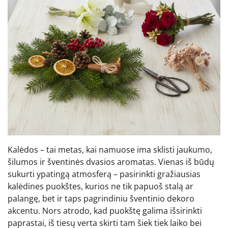
Kalėdos – tai metas, kai namuose ima sklisti jaukumo,
šilumos ir šventinės dvasios aromatas. Vienas iš būdų
sukurti ypatingą atmosferą – pasirinkti gražiausias
kalėdines puokštes, kurios ne tik papuoš stalą ar
palangę, bet ir taps pagrindiniu šventinio dekoro
akcentu. Nors atrodo, kad puokštę galima išsirinkti
paprastai, iš tiesų verta skirti tam šiek tiek laiko bei