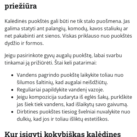
priežiūra
Kalėdinės puokštės gali būti ne tik stalo puošmena. Jas
galima statyti ant palangių, komodų, kavos staliukų ar
net pakabinti ant sienos. Viskas priklauso nuo puokštės
dydžio ir formos.
Jeigu pasirinkote gyvų augalų puokštę, labai svarbu
tinkamai ją prižiūrėti. Štai keli patarimai:
Vandens pagrindo puokštę laikykite toliau nuo
šilumos šaltinių, kad augalai neišdžiūtų.
Reguliariai papildykite vandenį vazoje.
Jeigu kompozicija sudaryta iš eglės šakų, purkškite
jas šiek tiek vandens, kad išlaikytų savo gaivumą.
Dirbtines puokštes tiesiog švelniai nuvalykite nuo
dulkių, kad jos ir toliau išliktų estetiškos.
Kur įsigyti kokybiškas kalėdines