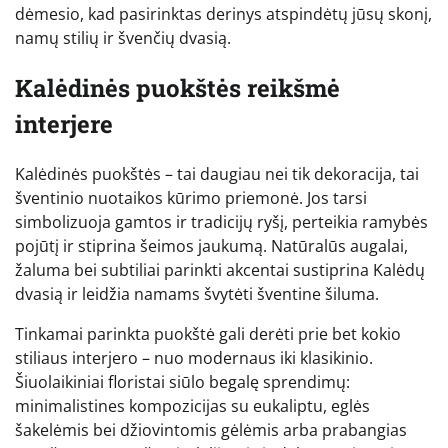
dėmesio, kad pasirinktas derinys atspindėtų jūsų skonį,
namų stilių ir švenčių dvasią.
Kalėdinės puokštės reikšmė
interjere
Kalėdinės puokštės – tai daugiau nei tik dekoracija, tai
šventinio nuotaikos kūrimo priemonė. Jos tarsi
simbolizuoja gamtos ir tradicijų ryšį, perteikia ramybės
pojūtį ir stiprina šeimos jaukumą. Natūralūs augalai,
žaluma bei subtiliai parinkti akcentai sustiprina Kalėdų
dvasią ir leidžia namams švytėti šventine šiluma.
Tinkamai parinkta puokštė gali derėti prie bet kokio
stiliaus interjero – nuo modernaus iki klasikinio.
Šiuolaikiniai floristai siūlo begalę sprendimų:
minimalistines kompozicijas su eukaliptu, eglės
šakelėmis bei džiovintomis gėlėmis arba prabangias