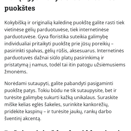
puokštes
Kokybišką ir originalią kalėdinę puokštę galite rasti tiek
vietinėse gėlių parduotuvėse, tiek internetinėse
parduotuvėse. Gyva floristika suteikia galimybę
individualiai pritaikyti puokštę prie jūsų poreikių –
pasirinkti spalvas, gėlių rūšis, aksesuarus. Internetinės
parduotuvės dažnai siūlo platų pasirinkimą ir
pristatymą į namus, todėl tai itin patogu užsiėmusiems
žmonėms.
Norėdami sutaupyti, galite pabandyti pasigaminti
puokštę patys. Tokiu būdu ne tik sutaupysite, bet ir
turėsite galimybę sukurti kažką unikalaus. Suraskite
miške kelias eglės šakeles, surinkite kankorėžių,
pridėkite kaspinų – ir turėsite jaukų, rankų darbo
šventinį akcentą.