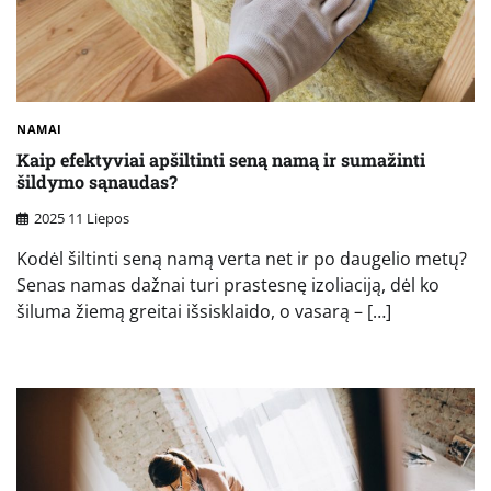
NAMAI
Kaip efektyviai apšiltinti seną namą ir sumažinti
šildymo sąnaudas?
2025 11 Liepos
Kodėl šiltinti seną namą verta net ir po daugelio metų?
Senas namas dažnai turi prastesnę izoliaciją, dėl ko
šiluma žiemą greitai išsisklaido, o vasarą – […]