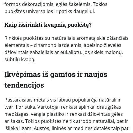
formos dekoracijomis, eglės šakelėmis. Tokios
puokštės universalios ir patiks daugeliui.
Kaip išsirinkti kvapnią puokštę?
Rinkitės puokštes su natūraliais aromatą skleidžiančiais
elementais – cinamono lazdelėmis, apelsino žievelės
džiovintais gabalėliais ar eukaliptu. Jos skleis malonų,
subtilų kvapą.
Įkvėpimas iš gamtos ir naujos
tendencijos
Pastaraisiais metais vis labiau populiarėja natūrali ir
tvari floristika. Vartotojai renkasi aplinkai draugiškas
medžiagas, vengia plastiko ir renkasi džiovintas gėles
ar šakas. Tokios puokštės ne tik atrodo natūraliai, bet ir
išlieka ilgam. Austos, lininės ar medinės detalės taip pat