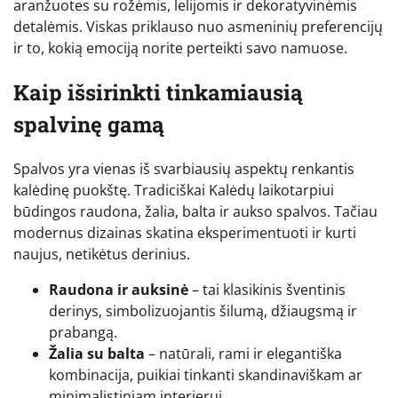
aranžuotes su rožėmis, lelijomis ir dekoratyvinėmis
detalėmis. Viskas priklauso nuo asmeninių preferencijų
ir to, kokią emociją norite perteikti savo namuose.
Kaip išsirinkti tinkamiausią
spalvinę gamą
Spalvos yra vienas iš svarbiausių aspektų renkantis
kalėdinę puokštę. Tradiciškai Kalėdų laikotarpiui
būdingos raudona, žalia, balta ir aukso spalvos. Tačiau
modernus dizainas skatina eksperimentuoti ir kurti
naujus, netikėtus derinius.
Raudona ir auksinė
– tai klasikinis šventinis
derinys, simbolizuojantis šilumą, džiaugsmą ir
prabangą.
Žalia su balta
– natūrali, rami ir elegantiška
kombinacija, puikiai tinkanti skandinaviškam ar
minimalistiniam interjerui.