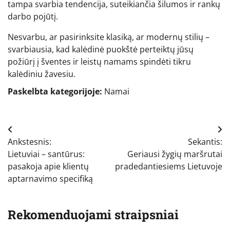
tampa svarbia tendencija, suteikiančia šilumos ir rankų
darbo pojūtį.
Nesvarbu, ar pasirinksite klasiką, ar modernų stilių –
svarbiausia, kad kalėdinė puokštė perteiktų jūsų
požiūrį į šventes ir leistų namams spindėti tikru
kalėdiniu žavesiu.
Paskelbta kategorijoje:
Namai
Navigacija
Ankstesnis:
Sekantis:
tarp
Lietuviai – santūrus:
Geriausi žygių maršrutai
įrašų
pasakoja apie klientų
pradedantiesiems Lietuvoje
aptarnavimo specifiką
Rekomenduojami straipsniai