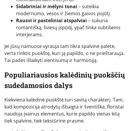
Sidabriniai ir mėlyni tonai
– suteikia
modernumo, vėsos ir žiemos gaivos pojūtį.
Rausvi ir pasteliniai atspalviai
– sukuria
romantišką, šviesų įspūdį, ypač tinka subtiliems
interjerams.
Jei jūsų namuose vyrauja tam tikra spalvinė paletė,
verta rinktis puokštę, kuri ją papildo, o ne prieštarauja.
Tai padės išlaikyti vientisumą ir harmoniją.
Populiariausios kalėdinių puokščių
sudedamosios dalys
Kiekviena kalėdinė puokštė turi savitą charakterį. Tam,
kad kompozicija atrodytų išbaigta ir šventiška, floristai
naudoja įvairius elementus, kurie papildo vienas kitą
tiek spalvine, tiek tekstūrine prasme.