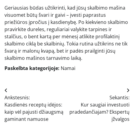
Geriausias būdas užtikrinti, kad jūsų skalbimo mašina
visuomet būtų švari ir gaivi – įvesti paprastus
priežiūros įpročius į kasdienybę. Po kiekvieno skalbimo
pravirkite dureles, reguliariai valykite tarpines ir
stalčius, o bent kartą per mėnesį atlikite profilaktinį
skalbimo ciklą be skalbinių. Tokia rutina užtikrins ne tik
švarą ir malonų kvapą, bet ir padės prailginti jūsų
skalbimo mašinos tarnavimo laiką.
Paskelbta kategorijoje:
Namai
Navigacija
Ankstesnis:
Sekantis:
tarp
Kasdienės receptų idėjos:
Kur saugiai investuoti
įrašų
kaip vėl pajusti džiaugsmą
pradedančiajam? Ekspertų
gaminant namuose
įžvalgos