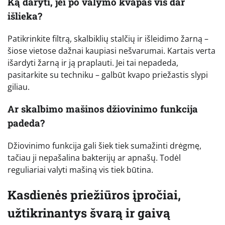
Ką daryti, jei po valymo kvapas vis dar
išlieka?
Patikrinkite filtrą, skalbiklių stalčių ir išleidimo žarną –
šiose vietose dažnai kaupiasi nešvarumai. Kartais verta
išardyti žarną ir ją praplauti. Jei tai nepadeda,
pasitarkite su techniku – galbūt kvapo priežastis slypi
giliau.
Ar skalbimo mašinos džiovinimo funkcija
padeda?
Džiovinimo funkcija gali šiek tiek sumažinti drėgmę,
tačiau ji nepašalina bakterijų ar apnašų. Todėl
reguliariai valyti mašiną vis tiek būtina.
Kasdienės priežiūros įpročiai,
užtikrinantys švarą ir gaivą