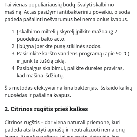
Tai vienas populiariausių būdų išvalyti skalbimo
mašiną. Actas pasižymi antibakteriniu poveikiu, o soda
padeda pašalinti nešvarumus bei nemalonius kvapus.
Į skalbimo miltelių skyrelį įpilkite maždaug 2
puodelius balto acto.
Į būgną įberkite pusę stiklinės sodos.
Pasirinkite karšto vandens programą (apie 90 °C)
ir įjunkite tuščią ciklą.
Pasibaigus skalbimui, palikite dureles praviras,
kad mašina išdžiūtų.
Šis metodas efektyviai naikina bakterijas, išskaido kalkių
nuosėdas ir pašalina kvapus.
2. Citrinos rūgštis prieš kalkes
Citrinos rūgštis – dar viena natūrali priemonė, kuri
padeda atsikratyti apnašų ir neutralizuoti nemalonų