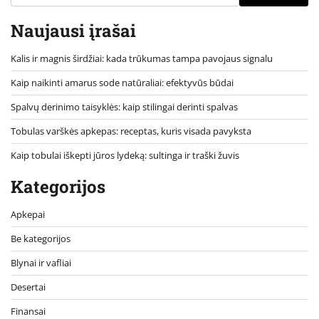
Naujausi įrašai
Kalis ir magnis širdžiai: kada trūkumas tampa pavojaus signalu
Kaip naikinti amarus sode natūraliai: efektyvūs būdai
Spalvų derinimo taisyklės: kaip stilingai derinti spalvas
Tobulas varškės apkepas: receptas, kuris visada pavyksta
Kaip tobulai iškepti jūros lydeką: sultinga ir traški žuvis
Kategorijos
Apkepai
Be kategorijos
Blynai ir vafliai
Desertai
Finansai