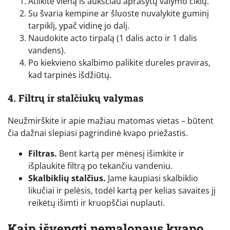
Atlikite vieną iš aukščiau aprašytų valymo ciklų.
Su švaria kempine ar šluoste nuvalykite guminį
tarpiklį, ypač vidinę jo dalį.
Naudokite acto tirpalą (1 dalis acto ir 1 dalis
vandens).
Po kiekvieno skalbimo palikite dureles praviras,
kad tarpinės išdžiūtų.
4. Filtrų ir stalčiukų valymas
Neužmirškite ir apie mažiau matomas vietas – būtent
čia dažnai slepiasi pagrindinė kvapo priežastis.
Filtras.
Bent kartą per mėnesį išimkite ir
išplaukite filtrą po tekančiu vandeniu.
Skalbiklių stalčius.
Jame kaupiasi skalbiklio
likučiai ir pelėsis, todėl kartą per kelias savaites jį
reikėtų išimti ir kruopščiai nuplauti.
Kaip išvengti nemalonaus kvapo