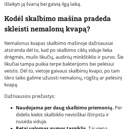
išlaikyti ją švarią bei gaivią ilgą laiką.
Kodėl skalbimo mašina pradeda
skleisti nemalonų kvapą?
Nemalonus kvapas skalbimo mašinoje dažniausiai
atsiranda dėl to, kad po skalbimo ciklų viduje lieka
drėgmės, muilo likučių, audinių minkštiklio ir purvo. Šie
likučiai tampa puikia terpe bakterijoms bei pelėsiui
veistis. Dėl to, vietoje gaivaus skalbinių kvapo, po tam
tikro laiko galime užuosti nemalonų, rūgštų ar pelėsinį
kvapą.
Dažniausios priežastys:
Naudojama per daug skalbimo priemonių.
Per
didelis kiekis skalbiklio nevisiškai ištirpsta ir
nusėda viduje.
Retai valomas gumos tarpiklis.
Tai viena