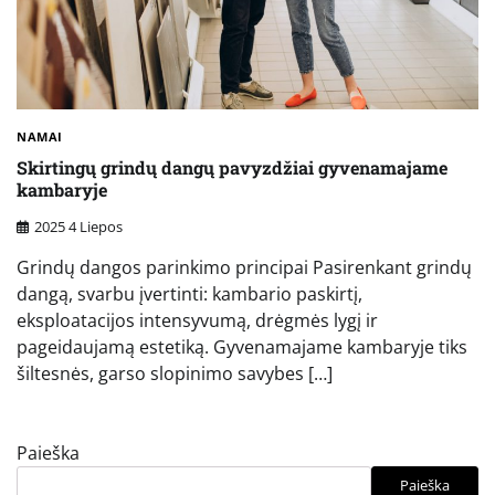
NAMAI
Skirtingų grindų dangų pavyzdžiai gyvenamajame
kambaryje
2025 4 Liepos
Grindų dangos parinkimo principai Pasirenkant grindų
dangą, svarbu įvertinti: kambario paskirtį,
eksploatacijos intensyvumą, drėgmės lygį ir
pageidaujamą estetiką. Gyvenamajame kambaryje tiks
šiltesnės, garso slopinimo savybes […]
Paieška
Paieška