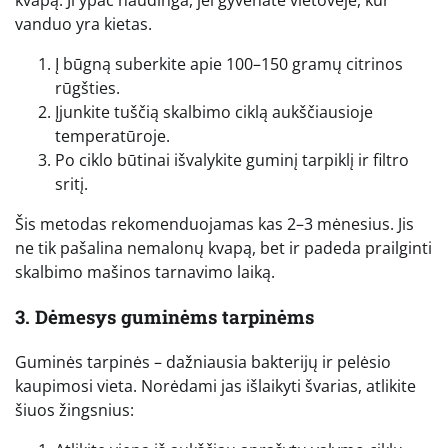
kvapą. Ji ypač naudinga, jei gyvenate vietovėje, kur
vanduo yra kietas.
Į būgną suberkite apie 100–150 gramų citrinos
rūgšties.
Įjunkite tuščią skalbimo ciklą aukščiausioje
temperatūroje.
Po ciklo būtinai išvalykite guminį tarpiklį ir filtro
sritį.
Šis metodas rekomenduojamas kas 2–3 mėnesius. Jis
ne tik pašalina nemalonų kvapą, bet ir padeda prailginti
skalbimo mašinos tarnavimo laiką.
3. Dėmesys guminėms tarpinėms
Guminės tarpinės – dažniausia bakterijų ir pelėsio
kaupimosi vieta. Norėdami jas išlaikyti švarias, atlikite
šiuos žingsnius: