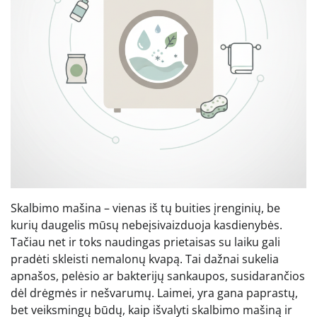
Skalbimo mašina – vienas iš tų buities įrenginių, be
kurių daugelis mūsų nebeįsivaizduoja kasdienybės.
Tačiau net ir toks naudingas prietaisas su laiku gali
pradėti skleisti nemalonų kvapą. Tai dažnai sukelia
apnašos, pelėsio ar bakterijų sankaupos, susidarančios
dėl drėgmės ir nešvarumų. Laimei, yra gana paprastų,
bet veiksmingų būdų, kaip išvalyti skalbimo mašiną ir