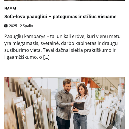
NAMAI
Sofa-lova paaugliui – patogumas ir stilius viename
2025 12 Spalio
Paauglių kambarys – tai unikali erdvė, kuri vienu metu
yra miegamasis, svetainė, darbo kabinetas ir draugų
susibūrimo vieta. Tėvai dažnai siekia praktiškumo ir
ilgaamžiškumo, o […]