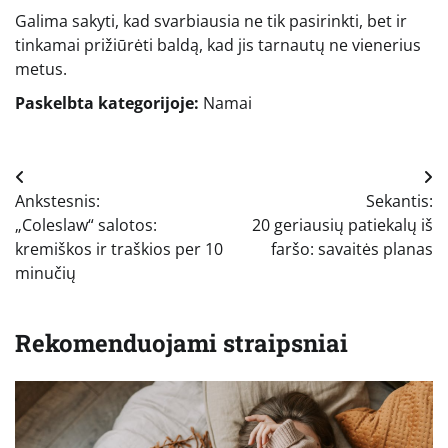
Galima sakyti, kad svarbiausia ne tik pasirinkti, bet ir
tinkamai prižiūrėti baldą, kad jis tarnautų ne vienerius
metus.
Paskelbta kategorijoje:
Namai
Navigacija
Ankstesnis:
Sekantis:
tarp
„Coleslaw“ salotos:
20 geriausių patiekalų iš
įrašų
kremiškos ir traškios per 10
faršo: savaitės planas
minučių
Rekomenduojami straipsniai