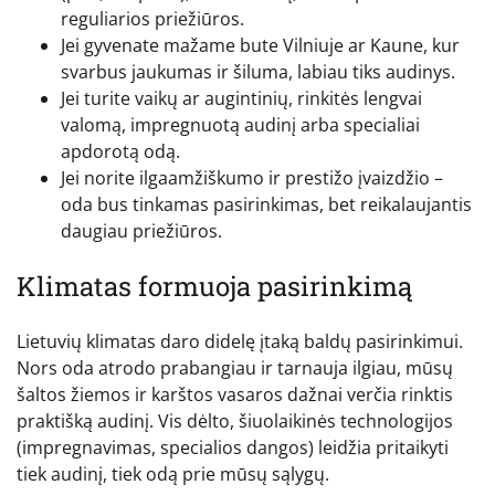
reguliarios priežiūros.
Jei gyvenate mažame bute Vilniuje ar Kaune, kur
svarbus jaukumas ir šiluma, labiau tiks audinys.
Jei turite vaikų ar augintinių, rinkitės lengvai
valomą, impregnuotą audinį arba specialiai
apdorotą odą.
Jei norite ilgaamžiškumo ir prestižo įvaizdžio –
oda bus tinkamas pasirinkimas, bet reikalaujantis
daugiau priežiūros.
Klimatas formuoja pasirinkimą
Lietuvių klimatas daro didelę įtaką baldų pasirinkimui.
Nors oda atrodo prabangiau ir tarnauja ilgiau, mūsų
šaltos žiemos ir karštos vasaros dažnai verčia rinktis
praktišką audinį. Vis dėlto, šiuolaikinės technologijos
(impregnavimas, specialios dangos) leidžia pritaikyti
tiek audinį, tiek odą prie mūsų sąlygų.