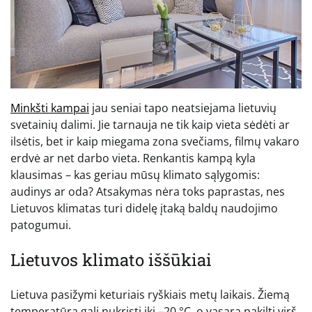
Minkšti kampai
jau seniai tapo neatsiejama lietuvių
svetainių dalimi. Jie tarnauja ne tik kaip vieta sėdėti ar
ilsėtis, bet ir kaip miegama zona svečiams, filmų vakaro
erdvė ar net darbo vieta. Renkantis kampą kyla
klausimas – kas geriau mūsų klimato sąlygomis:
audinys ar oda? Atsakymas nėra toks paprastas, nes
Lietuvos klimatas turi didelę įtaką baldų naudojimo
patogumui.
Lietuvos klimato iššūkiai
Lietuva pasižymi keturiais ryškiais metų laikais. Žiemą
temperatūra gali nukristi iki –20 °C, o vasarą pakilti virš