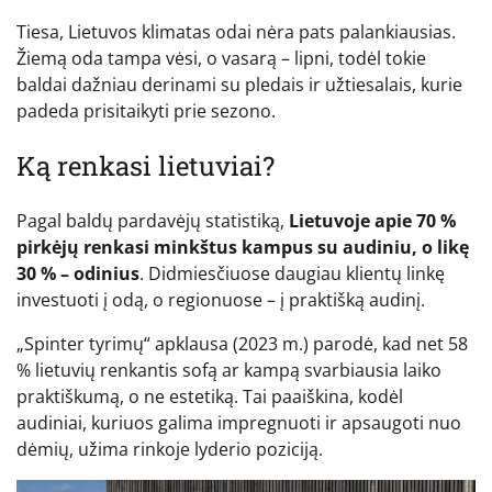
Tiesa, Lietuvos klimatas odai nėra pats palankiausias.
Žiemą oda tampa vėsi, o vasarą – lipni, todėl tokie
baldai dažniau derinami su pledais ir užtiesalais, kurie
padeda prisitaikyti prie sezono.
Ką renkasi lietuviai?
Pagal baldų pardavėjų statistiką,
Lietuvoje apie 70 %
pirkėjų renkasi minkštus kampus su audiniu, o likę
30 % – odinius
. Didmiesčiuose daugiau klientų linkę
investuoti į odą, o regionuose – į praktišką audinį.
„Spinter tyrimų“ apklausa (2023 m.) parodė, kad net 58
% lietuvių renkantis sofą ar kampą svarbiausia laiko
praktiškumą, o ne estetiką. Tai paaiškina, kodėl
audiniai, kuriuos galima impregnuoti ir apsaugoti nuo
dėmių, užima rinkoje lyderio poziciją.