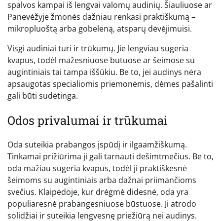
spalvos kampai iš lengvai valomų audinių. Šiauliuose ar
Panevėžyje žmonės dažniau renkasi praktiškumą –
mikropluoštą arba gobeleną, atsparų dėvėjimuisi.
Visgi audiniai turi ir trūkumų. Jie lengviau sugeria
kvapus, todėl mažesniuose butuose ar šeimose su
augintiniais tai tampa iššūkiu. Be to, jei audinys nėra
apsaugotas specialiomis priemonėmis, dėmes pašalinti
gali būti sudėtinga.
Odos privalumai ir trūkumai
Oda suteikia prabangos įspūdį ir ilgaamžiškumą.
Tinkamai prižiūrima ji gali tarnauti dešimtmečius. Be to,
oda mažiau sugeria kvapus, todėl ji praktiškesnė
šeimoms su augintiniais arba dažnai priimančioms
svečius. Klaipėdoje, kur drėgmė didesnė, oda yra
populiaresnė prabangesniuose būstuose. Ji atrodo
solidžiai ir suteikia lengvesnę priežiūrą nei audinys.