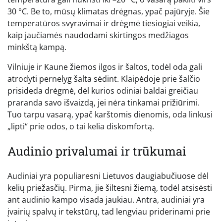
30 °C. Be to, mūsų klimatas drėgnas, ypač pajūryje. Šie
temperatūros svyravimai ir drėgmė tiesiogiai veikia,
kaip jaučiamės naudodami skirtingos medžiagos
minkštą kampą.
Vilniuje ir Kaune žiemos ilgos ir šaltos, todėl oda gali
atrodyti pernelyg šalta sėdint. Klaipėdoje prie šalčio
prisideda drėgmė, dėl kurios odiniai baldai greičiau
praranda savo išvaizdą, jei nėra tinkamai prižiūrimi.
Tuo tarpu vasarą, ypač karštomis dienomis, oda linkusi
„lipti“ prie odos, o tai kelia diskomfortą.
Audinio privalumai ir trūkumai
Audiniai yra populiaresni Lietuvos daugiabučiuose dėl
kelių priežasčių. Pirma, jie šiltesni žiemą, todėl atsisėsti
ant audinio kampo visada jaukiau. Antra, audiniai yra
įvairių spalvų ir tekstūrų, tad lengviau priderinami prie