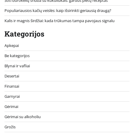
Soti burokėlių sriuba su kukuliukais: gardus pietų receptas
Populiariausios kačių veislės: kaip išsirinkti geriausią draugą?
Kalis ir magnis širdžiai: kada trūkumas tampa pavojaus signalu
Kategorijos
Apkepai
Be kategorijos
Blynai ir vafliai
Desertai
Finansai
Garnyrai
Gėrimai
Gėrimai su alkoholiu
Grožis