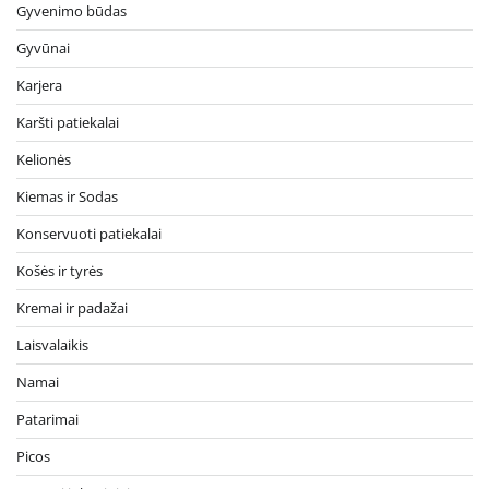
Gyvenimo būdas
Gyvūnai
Karjera
Karšti patiekalai
Kelionės
Kiemas ir Sodas
Konservuoti patiekalai
Košės ir tyrės
Kremai ir padažai
Laisvalaikis
Namai
Patarimai
Picos