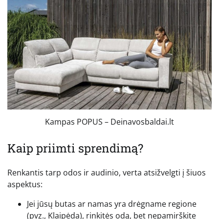
Kampas POPUS – Deinavosbaldai.lt
Kaip priimti sprendimą?
Renkantis tarp odos ir audinio, verta atsižvelgti į šiuos
aspektus:
Jei jūsų butas ar namas yra drėgname regione
(pvz., Klaipėda), rinkitės odą, bet nepamirškite