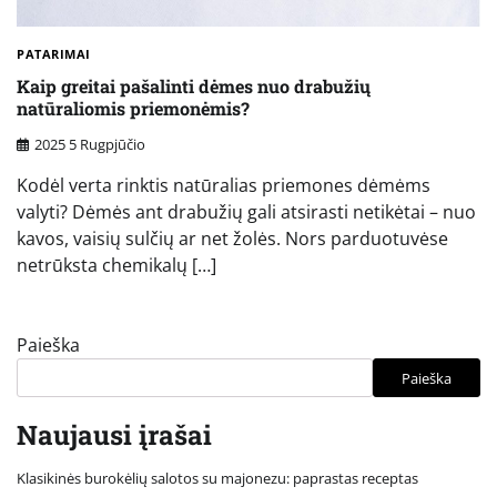
PATARIMAI
Kaip greitai pašalinti dėmes nuo drabužių
natūraliomis priemonėmis?
2025 5 Rugpjūčio
Kodėl verta rinktis natūralias priemones dėmėms
valyti? Dėmės ant drabužių gali atsirasti netikėtai – nuo
kavos, vaisių sulčių ar net žolės. Nors parduotuvėse
netrūksta chemikalų […]
Paieška
Paieška
Naujausi įrašai
Klasikinės burokėlių salotos su majonezu: paprastas receptas