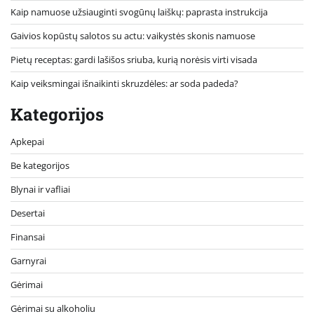
Kaip namuose užsiauginti svogūnų laiškų: paprasta instrukcija
Gaivios kopūstų salotos su actu: vaikystės skonis namuose
Pietų receptas: gardi lašišos sriuba, kurią norėsis virti visada
Kaip veiksmingai išnaikinti skruzdėles: ar soda padeda?
Kategorijos
Apkepai
Be kategorijos
Blynai ir vafliai
Desertai
Finansai
Garnyrai
Gėrimai
Gėrimai su alkoholiu