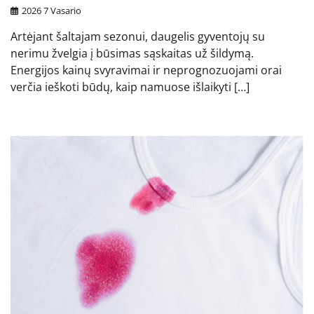
2026 7 Vasario
Artėjant šaltajam sezonui, daugelis gyventojų su
nerimu žvelgia į būsimas sąskaitas už šildymą.
Energijos kainų svyravimai ir neprognozuojami orai
verčia ieškoti būdų, kaip namuose išlaikyti […]