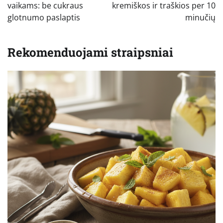
įrašų
vaikams: be cukraus
kremiškos ir traškios per 10
glotnumo paslaptis
minučių
Rekomenduojami straipsniai