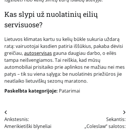
Kas slypi už nuolatinių eilių
servisuose?
Lietuvos klimatas kartu su kelių būkle sukuria uždarą
ratą: vairuotojai kasdien patiria iššūkius, pakaba dėvisi
greičiau,
autoservisas
gauna daugiau darbo, o eilės
tampa neišvengiamos. Tai reiškia, kad mūsų
automobiliai prisitaiko prie aplinkos ne mažiau nei mes
patys – tik su viena sąlyga: be nuolatinės priežiūros jie
neatlaiko lietuviškų sezonų maratono.
Paskelbta kategorijoje:
Patarimai
Navigacija
Ankstesnis:
Sekantis:
tarp
Amerikietiški blyneliai
„Coleslaw“ salotos: