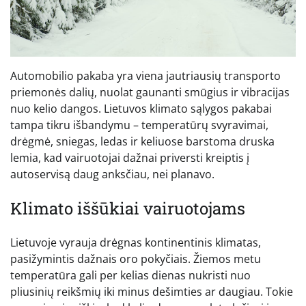
Automobilio pakaba yra viena jautriausių transporto
priemonės dalių, nuolat gaunanti smūgius ir vibracijas
nuo kelio dangos. Lietuvos klimato sąlygos pakabai
tampa tikru išbandymu – temperatūrų svyravimai,
drėgmė, sniegas, ledas ir keliuose barstoma druska
lemia, kad vairuotojai dažnai priversti kreiptis į
autoservisą daug anksčiau, nei planavo.
Klimato iššūkiai vairuotojams
Lietuvoje vyrauja drėgnas kontinentinis klimatas,
pasižymintis dažnais oro pokyčiais. Žiemos metu
temperatūra gali per kelias dienas nukristi nuo
pliusinių reikšmių iki minus dešimties ar daugiau. Tokie