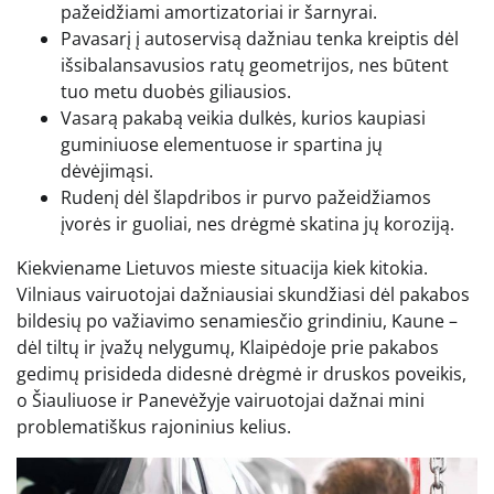
pažeidžiami amortizatoriai ir šarnyrai.
Pavasarį į autoservisą dažniau tenka kreiptis dėl
išsibalansavusios ratų geometrijos, nes būtent
tuo metu duobės giliausios.
Vasarą pakabą veikia dulkės, kurios kaupiasi
guminiuose elementuose ir spartina jų
dėvėjimąsi.
Rudenį dėl šlapdribos ir purvo pažeidžiamos
įvorės ir guoliai, nes drėgmė skatina jų koroziją.
Kiekviename Lietuvos mieste situacija kiek kitokia.
Vilniaus vairuotojai dažniausiai skundžiasi dėl pakabos
bildesių po važiavimo senamiesčio grindiniu, Kaune –
dėl tiltų ir įvažų nelygumų, Klaipėdoje prie pakabos
gedimų prisideda didesnė drėgmė ir druskos poveikis,
o Šiauliuose ir Panevėžyje vairuotojai dažnai mini
problematiškus rajoninius kelius.