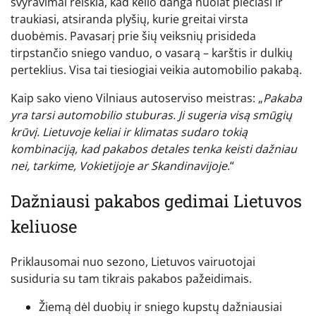
svyravimai reiškia, kad kelio danga nuolat plečiasi ir
traukiasi, atsiranda plyšių, kurie greitai virsta
duobėmis. Pavasarį prie šių veiksnių prisideda
tirpstančio sniego vanduo, o vasarą – karštis ir dulkių
perteklius. Visa tai tiesiogiai veikia automobilio pakabą.
Kaip sako vieno Vilniaus autoserviso meistras: „
Pakaba
yra tarsi automobilio stuburas. Ji sugeria visą smūgių
krūvį. Lietuvoje keliai ir klimatas sudaro tokią
kombinaciją, kad pakabos detales tenka keisti dažniau
nei, tarkime, Vokietijoje ar Skandinavijoje
.“
Dažniausi pakabos gedimai Lietuvos
keliuose
Priklausomai nuo sezono, Lietuvos vairuotojai
susiduria su tam tikrais pakabos pažeidimais.
Žiemą dėl duobių ir sniego kupstų dažniausiai