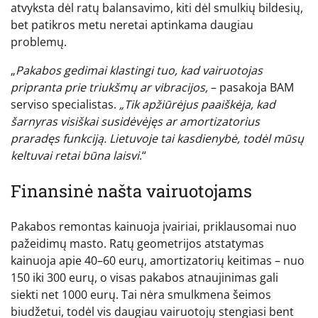
atvyksta dėl ratų balansavimo, kiti dėl smulkių bildesių,
bet patikros metu neretai aptinkama daugiau
problemų.
„
Pakabos gedimai klastingi tuo, kad vairuotojas
pripranta prie triukšmų ar vibracijos,
– pasakoja BAM
serviso specialistas.
„Tik apžiūrėjus paaiškėja, kad
šarnyras visiškai susidėvėjęs ar amortizatorius
praradęs funkciją. Lietuvoje tai kasdienybė, todėl mūsų
keltuvai retai būna laisvi
.“
Finansinė našta vairuotojams
Pakabos remontas kainuoja įvairiai, priklausomai nuo
pažeidimų masto. Ratų geometrijos atstatymas
kainuoja apie 40–60 eurų, amortizatorių keitimas – nuo
150 iki 300 eurų, o visas pakabos atnaujinimas gali
siekti net 1000 eurų. Tai nėra smulkmena šeimos
biudžetui, todėl vis daugiau vairuotojų stengiasi bent