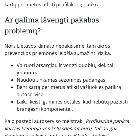
kartą per metus atlikti profilaktinę patikrą.
Ar galima išvengti pakabos
problemų?
Nors Lietuvos klimato nepakeisime, tam tikros
prevencijos priemonės leidžia sumažinti riziką.
Vairuoti atsargiau ir vengti duobių, kiek tai
įmanoma.
Naudoti tinkamas sezonines padangas.
Bent kartą per metus atlikti važiuoklės patikrą
autoservise.
Laiku keisti gumines detales, kad nebūtų pažeisti
brangesni komponentai.
Kaip pastebi autoserviso meistrai: „
Profilaktinė patikra
kartais kainuoja vos keliasdešimt eurų, tačiau gali
išgelbėti nuo kelių šimtų eurų išlaidų ateityje
.“