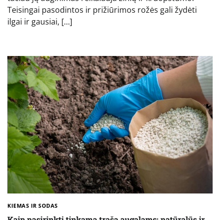
Teisingai pasodintos ir prižiūrimos rožės gali žydėti
ilgai ir gausiai, […]
KIEMAS IR SODAS
Kaip pasirinkti tinkamą trąšą augalams: natūralūs ir