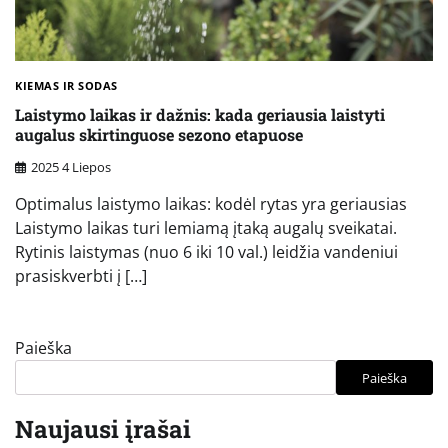
KIEMAS IR SODAS
Laistymo laikas ir dažnis: kada geriausia laistyti
augalus skirtinguose sezono etapuose
2025 4 Liepos
Optimalus laistymo laikas: kodėl rytas yra geriausias
Laistymo laikas turi lemiamą įtaką augalų sveikatai.
Rytinis laistymas (nuo 6 iki 10 val.) leidžia vandeniui
prasiskverbti į […]
Paieška
Paieška
Naujausi įrašai