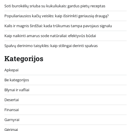
Soti burokėlių sriuba su kukuliukais: gardus pietų receptas
Populiariausios kačių veislės: kaip išsirinkti geriausią draugą?
Kalis ir magnis širdžiai: kada trūkumas tampa pavojaus signalu
Kaip naikinti amarus sode natūraliai: efektyvūs būdai
Spalvų derinimo taisyklės: kaip stilingai derinti spalvas
Kategorijos
Apkepai
Be kategorijos
Blynai ir vafliai
Desertai
Finansai
Garnyrai
Gėrimai