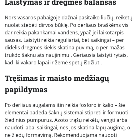
Laistymas ir drėgmės balansas
Nors vasaros pabaigoje dažnai pasitaiko liūčių, reikėtų
nuolat stebėti dirvos būklę. Po derliaus braškėms vis
dar reikia pakankamai vandens, ypač jei laikotarpis
sausas. Laistyti reikia reguliariai, bet saikingai – per
didelis drėgmės kiekis skatina puvimą, o per mažas
trukdo šaknų atsinaujinimui. Geriausia laistyti rytais,
kad iki vakaro lapai ir žemė spėtų išdžiūti.
Tręšimas ir maisto medžiagų
papildymas
Po derliaus augalams itin reikia fosforo ir kalio – šie
elementai padeda šaknų sistemai stiprėti ir formuoti
žiedinius pumpurus. Azoto trąšų reikėtų vengti arba
naudoti labai saikingai, nes jos skatina lapų augimą, o
ne žiedų formavimą. Rekomenduojama naudoti