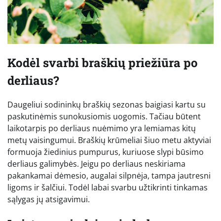
Kodėl svarbi braškių priežiūra po
derliaus?
Daugeliui sodininkų braškių sezonas baigiasi kartu su
paskutinėmis sunokusiomis uogomis. Tačiau būtent
laikotarpis po derliaus nuėmimo yra lemiamas kitų
metų vaisingumui. Braškių krūmeliai šiuo metu aktyviai
formuoja žiedinius pumpurus, kuriuose slypi būsimo
derliaus galimybės. Jeigu po derliaus neskiriama
pakankamai dėmesio, augalai silpnėja, tampa jautresni
ligoms ir šalčiui. Todėl labai svarbu užtikrinti tinkamas
sąlygas jų atsigavimui.