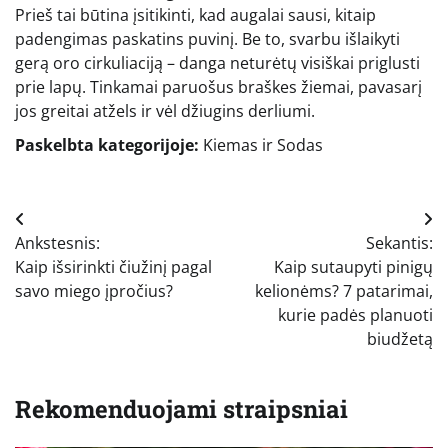
Prieš tai būtina įsitikinti, kad augalai sausi, kitaip
padengimas paskatins puvinį. Be to, svarbu išlaikyti
gerą oro cirkuliaciją – danga neturėtų visiškai priglusti
prie lapų. Tinkamai paruošus braškes žiemai, pavasarį
jos greitai atžels ir vėl džiugins derliumi.
Paskelbta kategorijoje:
Kiemas ir Sodas
Navigacija
Ankstesnis:
Sekantis:
tarp
Kaip išsirinkti čiužinį pagal
Kaip sutaupyti pinigų
įrašų
savo miego įpročius?
kelionėms? 7 patarimai,
kurie padės planuoti
biudžetą
Rekomenduojami straipsniai