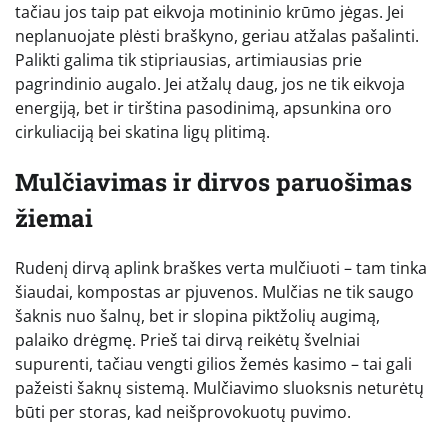
tačiau jos taip pat eikvoja motininio krūmo jėgas. Jei
neplanuojate plėsti braškyno, geriau atžalas pašalinti.
Palikti galima tik stipriausias, artimiausias prie
pagrindinio augalo. Jei atžalų daug, jos ne tik eikvoja
energiją, bet ir tirština pasodinimą, apsunkina oro
cirkuliaciją bei skatina ligų plitimą.
Mulčiavimas ir dirvos paruošimas
žiemai
Rudenį dirvą aplink braškes verta mulčiuoti – tam tinka
šiaudai, kompostas ar pjuvenos. Mulčias ne tik saugo
šaknis nuo šalnų, bet ir slopina piktžolių augimą,
palaiko drėgmę. Prieš tai dirvą reikėtų švelniai
supurenti, tačiau vengti gilios žemės kasimo – tai gali
pažeisti šaknų sistemą. Mulčiavimo sluoksnis neturėtų
būti per storas, kad neišprovokuotų puvimo.