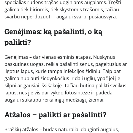
specialias rudens trąšas uoginiams augalams. Tręšti
galima tiek biriomis, tiek skystomis trąšomis, tačiau
svarbu neperdozuoti – augalui svarbi pusiausvyra.
Genėjimas: ką pašalinti, o ką
palikti?
Genėjimas – dar vienas esminis etapas. Nuskynus
paskutines uogas, reikia pašalinti senus, pageltusius ar
ligotus lapus, kurie tampa infekcijos židiniu. Taip pat
galima nupjauti žiedynkočius ir dalį ūglių, ypač jei jie
silpni ar gausiai išsišakoję. Tačiau būtina palikti sveikus
lapus, nes jie vis dar vykdo fotosintezę ir padeda
augalui sukaupti reikalingų medžiagų žiemai.
Atžalos – palikti ar pašalinti?
Braškių atžalos – būdas natūraliai dauginti augalus,