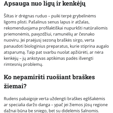
Apsauga nuo ligų ir kenkėjų
Šiltas ir drėgnas ruduo – puiki terpė grybelinėms
ligoms plisti. Pašalinus senus lapus ir atžalas,
rekomenduojama profilaktiškai nupurkšti natūraliomis
priemonėmis, pavyzdžiui, ramunėlių ar česnako
nuoviru. Jei praėjusį sezoną braškės sirgo, verta
panaudoti biologinius preparatus, kurie stiprina augalo
atsparumą. Taip pat svarbu nuolat apžiūrėti, ar nėra
kenkėjų – jų ankstyvas aptikimas padės išvengti
rimtesnių problemų.
Ko nepamiršti ruošiant braškes
žiemai?
Rudens pabaigoje verta uždengti braškes eglišakėmis
ar specialia daržo danga – ypač jei žiemos jūsų regione
dažnai būna be sniego, bet su didelėmis šalnomis.