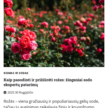
KIEMAS IR SODAS
Kaip pasodinti ir prižiūrėti rožes: žingsniai sodo
ekspertų patarimų
2025 30 Rugpjūčio
Rožės – viena gražiausių ir populiariausių gėlių sode,
tačiau jų auginimas reikalauja žinių ir kruopštumo.