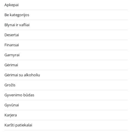
Apkepai
Be kategorijos
Blynai ir vafliai
Desertai
Finansai
Garnyrai
Gėrimai
Gėrimai su alkoholiu
Grožis
Gyvenimo būdas
Gyvūnai
Karjera
Karšti patiekalai