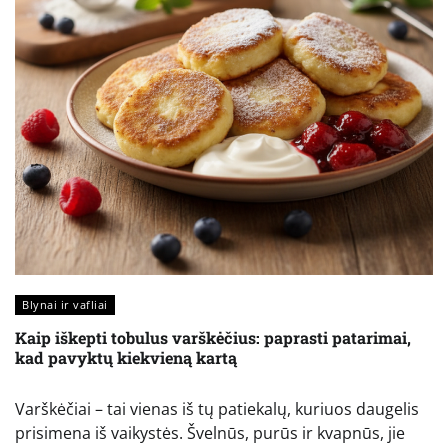
Blynai ir vafliai
Kaip iškepti tobulus varškėčius: paprasti patarimai,
kad pavyktų kiekvieną kartą
Varškėčiai – tai vienas iš tų patiekalų, kuriuos daugelis
prisimena iš vaikystės. Švelnūs, purūs ir kvapnūs, jie