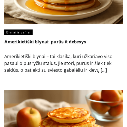
Blynai ir vafliai
Amerikietiški blynai: purūs it debesys
Amerikietiški blynai – tai klasika, kuri užkariavo viso
pasaulio pusryčių stalus. Jie stori, purūs ir šiek tiek
saldūs, o patiekti su sviesto gabalėliu ir klevų […]