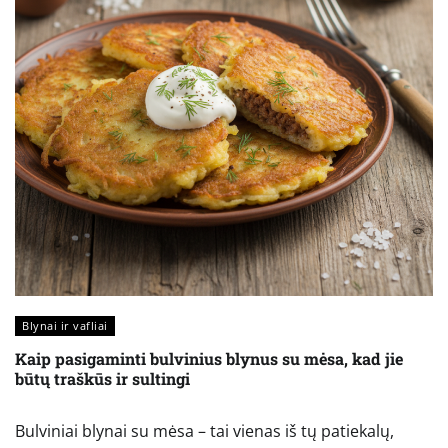
Blynai ir vafliai
Kaip pasigaminti bulvinius blynus su mėsa, kad jie
būtų traškūs ir sultingi
Bulviniai blynai su mėsa – tai vienas iš tų patiekalų,