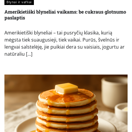
Blynai ir vafliai
Amerikietiški blyneliai vaikams: be cukraus glotnumo
paslaptis
Amerikietiški blyneliai – tai pusryčių klasika, kurią
mėgsta tiek suaugusieji, tiek vaikai. Purūs, švelnūs ir
lengvai salstelėję, jie puikiai dera su vaisiais, jogurtu ar
natūraliu […]