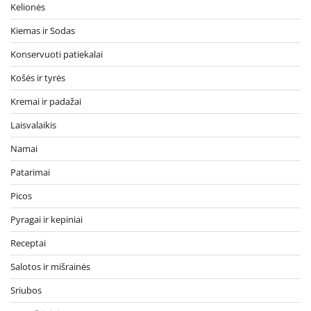
Kelionės
Kiemas ir Sodas
Konservuoti patiekalai
Košės ir tyrės
Kremai ir padažai
Laisvalaikis
Namai
Patarimai
Picos
Pyragai ir kepiniai
Receptai
Salotos ir mišrainės
Sriubos