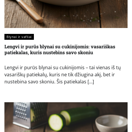
Blynai ir vafliai
Lengvi ir purūs blynai su cukinijomis: vasariškas
patiekalas, kuris nustebins savo skoniu
Lengvi ir purūs blynai su cukinijomis – tai vienas iš tų
vasariškų patiekalų, kuris ne tik džiugina akį, bet ir
nustebina savo skoniu. Šis patiekalas […]