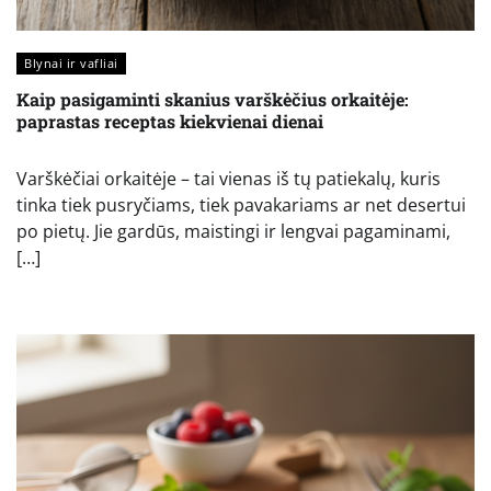
Blynai ir vafliai
Kaip pasigaminti skanius varškėčius orkaitėje:
paprastas receptas kiekvienai dienai
Varškėčiai orkaitėje – tai vienas iš tų patiekalų, kuris
tinka tiek pusryčiams, tiek pavakariams ar net desertui
po pietų. Jie gardūs, maistingi ir lengvai pagaminami,
[…]