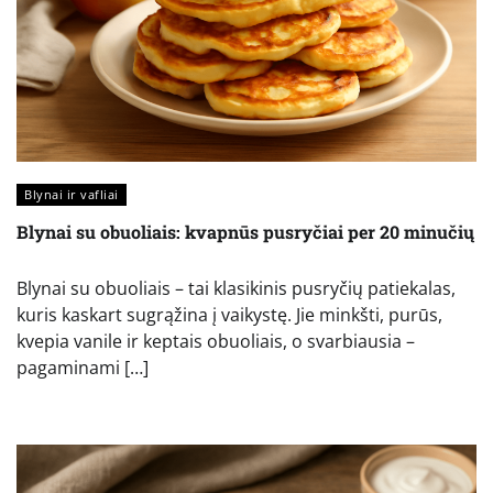
Blynai ir vafliai
Blynai su obuoliais: kvapnūs pusryčiai per 20 minučių
Blynai su obuoliais – tai klasikinis pusryčių patiekalas,
kuris kaskart sugrąžina į vaikystę. Jie minkšti, purūs,
kvepia vanile ir keptais obuoliais, o svarbiausia –
pagaminami […]