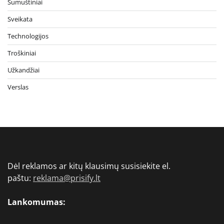
Sumuštiniai
Sveikata
Technologijos
Troškiniai
Užkandžiai
Verslas
Dėl reklamos ar kitų klausimų susisiekite el.
paštu:
reklama@prisify.lt
Lankomumas: