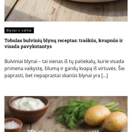
Blynai ir vafliai
Tobulas bulvinių blynų receptas: traškūs, kvapnūs ir
visada pavykstantys
Bulviniai blynai – tai vienas iš tų patiekalų, kurie visada
primena vaikystę, šilumą ir gardų kvapą iš virtuvės. Šie
paprasti, bet nepaprastai skanūs blynai yra […]