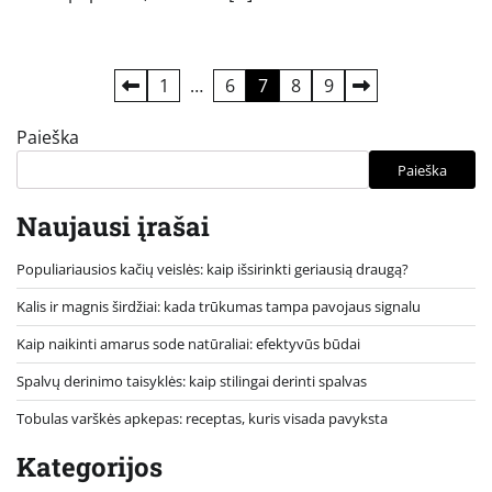
Įrašų
1
…
6
7
8
9
puslapiavimas
Paieška
Paieška
Naujausi įrašai
Populiariausios kačių veislės: kaip išsirinkti geriausią draugą?
Kalis ir magnis širdžiai: kada trūkumas tampa pavojaus signalu
Kaip naikinti amarus sode natūraliai: efektyvūs būdai
Spalvų derinimo taisyklės: kaip stilingai derinti spalvas
Tobulas varškės apkepas: receptas, kuris visada pavyksta
Kategorijos