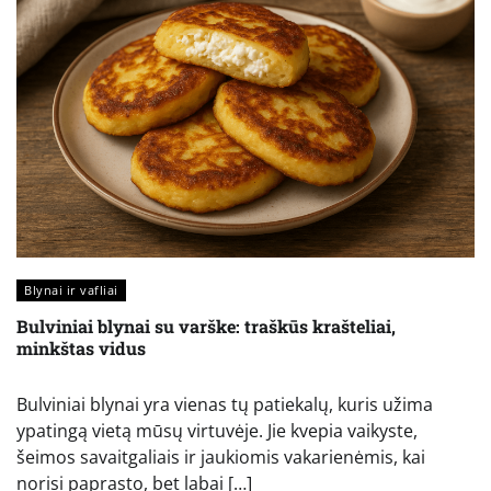
Blynai ir vafliai
Bulviniai blynai su varške: traškūs krašteliai,
minkštas vidus
Bulviniai blynai yra vienas tų patiekalų, kuris užima
ypatingą vietą mūsų virtuvėje. Jie kvepia vaikyste,
šeimos savaitgaliais ir jaukiomis vakarienėmis, kai
norisi paprasto, bet labai […]