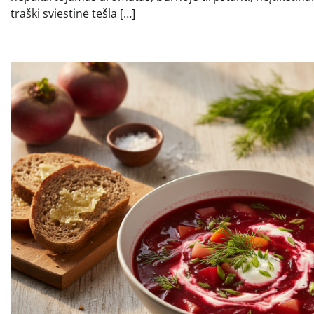
traški sviestinė tešla […]