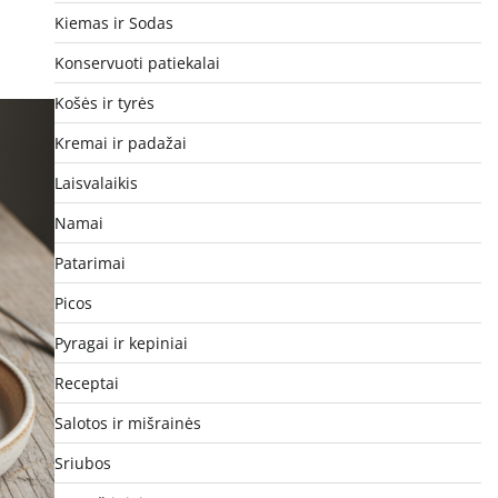
Kiemas ir Sodas
Konservuoti patiekalai
Košės ir tyrės
Kremai ir padažai
Laisvalaikis
Namai
Patarimai
Picos
Pyragai ir kepiniai
Receptai
Salotos ir mišrainės
Sriubos