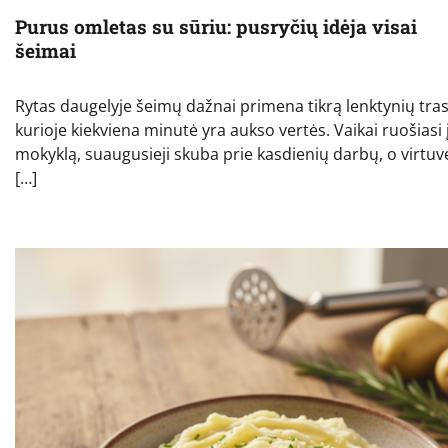
Purus omletas su sūriu: pusryčių idėja visai
šeimai
Rytas daugelyje šeimų dažnai primena tikrą lenktynių tras
kurioje kiekviena minutė yra aukso vertės. Vaikai ruošiasi 
mokyklą, suaugusieji skuba prie kasdienių darbų, o virtuv
[…]