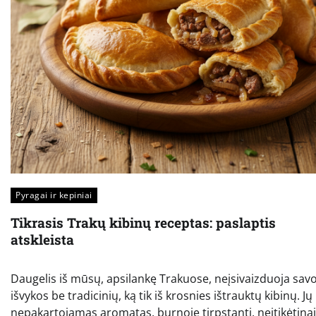
Pyragai ir kepiniai
Tikrasis Trakų kibinų receptas: paslaptis
atskleista
Daugelis iš mūsų, apsilankę Trakuose, neįsivaizduoja sav
išvykos be tradicinių, ką tik iš krosnies ištrauktų kibinų. Jų
nepakartojamas aromatas, burnoje tirpstanti, neįtikėtinai