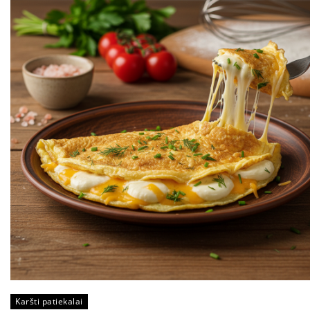
Karšti patiekalai