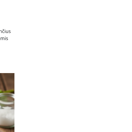
nčius
ėmis