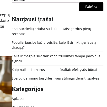
Paieška
eceptų
Naujausi įrašai
eškote
sai
Soti burokėlių sriuba su kukuliukais: gardus pietų
receptas
Populiariausios kačių veislės: kaip išsirinkti geriausią
draugą?
Kalis ir magnis širdžiai: kada trūkumas tampa pavojaus
signalu
Kaip naikinti amarus sode natūraliai: efektyvūs būdai
Spalvų derinimo taisyklės: kaip stilingai derinti spalvas
Kategorijos
Apkepai