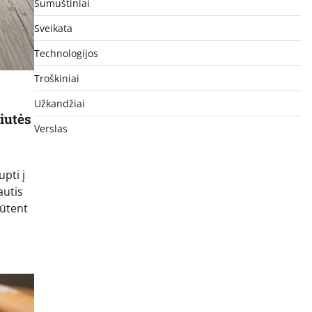
Sumuštiniai
Sveikata
Technologijos
Troškiniai
Užkandžiai
iutės
Verslas
pti į
autis
Būtent