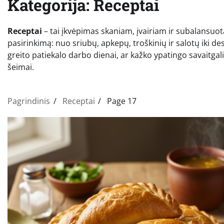
Kategorija:
Receptai
Receptai
– tai įkvėpimas skaniam, įvairiam ir subalansuot
pasirinkimą: nuo sriubų, apkepų, troškinių ir salotų iki d
greito patiekalo darbo dienai, ar kažko ypatingo savaitgal
šeimai.
Pagrindinis
Receptai
Page 17