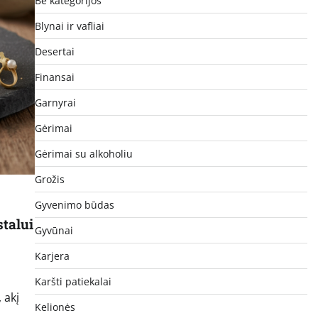
Be kategorijos
Blynai ir vafliai
Desertai
Finansai
Garnyrai
Gėrimai
Gėrimai su alkoholiu
Grožis
Gyvenimo būdas
stalui
Gyvūnai
Karjera
Karšti patiekalai
 akį
Kelionės