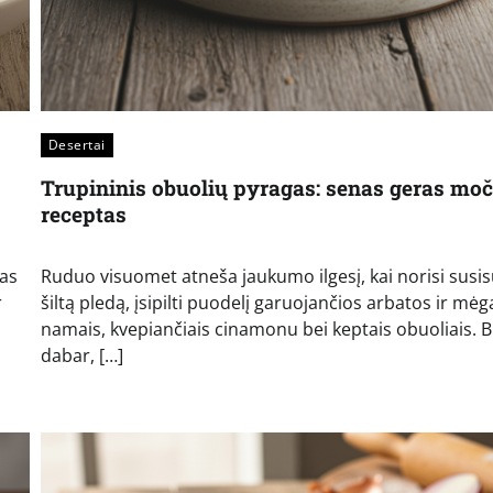
Desertai
Trupininis obuolių pyragas: senas geras moč
receptas
pas
Ruduo visuomet atneša jaukumo ilgesį, kai norisi susisu
r
šiltą pledą, įsipilti puodelį garuojančios arbatos ir mėg
namais, kvepiančiais cinamonu bei keptais obuoliais. 
dabar, […]