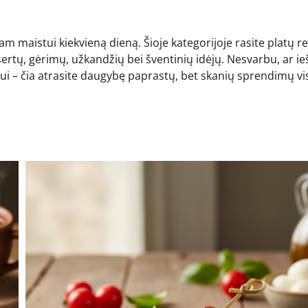
am maistui kiekvieną dieną. Šioje kategorijoje rasite platų r
esertų, gėrimų, užkandžių bei šventinių idėjų. Nesvarbu, ar i
iui – čia atrasite daugybę paprastų, bet skanių sprendimų vi