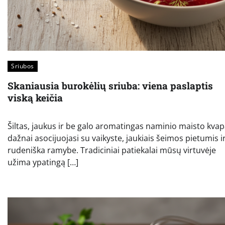
Sriubos
Skaniausia burokėlių sriuba: viena paslaptis
viską keičia
Šiltas, jaukus ir be galo aromatingas naminio maisto kva
dažnai asocijuojasi su vaikyste, jaukiais šeimos pietumis i
rudeniška ramybe. Tradiciniai patiekalai mūsų virtuvėje
užima ypatingą […]