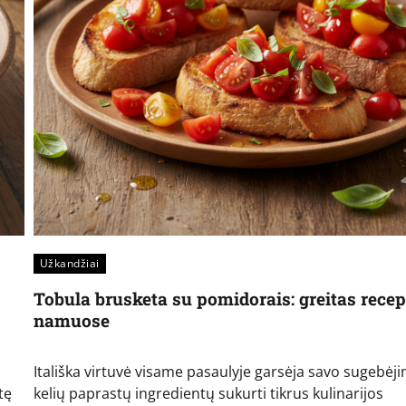
Užkandžiai
Tobula brusketa su pomidorais: greitas recep
namuose
Itališka virtuvė visame pasaulyje garsėja savo sugebėji
tę
kelių paprastų ingredientų sukurti tikrus kulinarijos