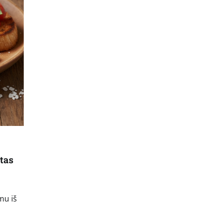
tas
mu iš