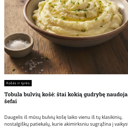
Košės ir tyrės
Tobula bulvių košė: štai kokią gudrybę naudoja
šefai
Daugelis iš mūsų bulvių košę laiko vienu iš tų klasikinių,
nostalgiškų patiekalų, kurie akimirksniu sugrąžina į vaikys