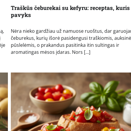
Traškūs čeburekai su kefyru: receptas, kuris
pavyks
ą,
Nėra nieko gardžiau už namuose ruoštus, dar garuoja
į
čeburekus, kurių išorė pasidengusi traškiomis, auksin
ėje
pūslelėmis, o prakandus pasitinka itin sultingas ir
aromatingas mėsos įdaras. Nors […]