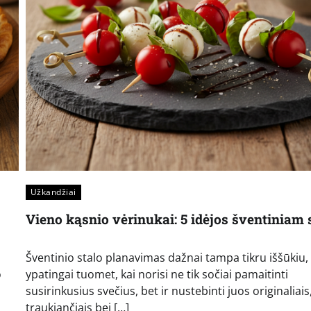
Užkandžiai
Vieno kąsnio vėrinukai: 5 idėjos šventiniam 
Šventinio stalo planavimas dažnai tampa tikru iššūkiu,
o
ypatingai tuomet, kai norisi ne tik sočiai pamaitinti
susirinkusius svečius, bet ir nustebinti juos originaliais,
traukiančiais bei […]