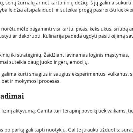
jų, senų žurnalų ar net kartoninių dėžių. Iš jų galima sukurti
yba leidžia atsipalaiduoti ir suteikia progą pasireikšti kiekv
į norėtumėte pagaminti visi kartu: picas, keksiukus, sriubą a
austyti ar dekoruoti. Kulinarija padeda ugdyti pasitikėjimą sav
kinių iki strateginių. Žaidžiant lavinamas loginis mąstymas,
imai suteikia daug juoko ir gerų emocijų.
 galima kurti smagius ir saugius eksperimentus: vulkanus, 
, bet ir mokymosi procesas.
radimai
fizinį aktyvumą. Gamta turi terapinį poveikį tiek vaikams, ti
po parką gali tapti nuotykiu. Galite įtraukti užduotis: suras