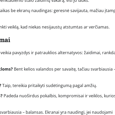
 penktadienio stalo žaidimų vakarą, visi jo lauks.
laikas be ekranų naudingas: geresnė savijauta, mažiau įtam
nkti veiklą, kad niekas nesijaustų atstumtas ar verčiamas.
imai
veikia pavyzdys ir patrauklios alternatyvos: žaidimai, rankda
ikloms?
Bent kelios valandos per savaitę, tačiau svarbiausia 
?
Taip, tereikia pritaikyti sudėtingumą pagal amžių.
o?
Padeda nuoširdus pokalbis, kompromisai ir veiklos, kurio
svarbiausia – balansas. Ekranai yra naudingi, jei naudojami