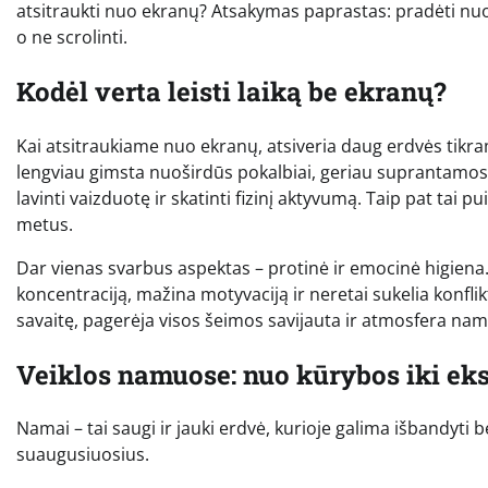
atsitraukti nuo ekranų? Atsakymas paprastas: pradėti nuo j
o ne scrolinti.
Kodėl verta leisti laiką be ekranų?
Kai atsitraukiame nuo ekranų, atsiveria daug erdvės tikram
lengviau gimsta nuoširdūs pokalbiai, geriau suprantamos 
lavinti vaizduotę ir skatinti fizinį aktyvumą. Taip pat tai pu
metus.
Dar vienas svarbus aspektas – protinė ir emocinė higiena. 
koncentraciją, mažina motyvaciją ir neretai sukelia konf
savaitę, pagerėja visos šeimos savijauta ir atmosfera n
Veiklos namuose: nuo kūrybos iki ek
Namai – tai saugi ir jauki erdvė, kurioje galima išbandyti beg
suaugusiuosius.