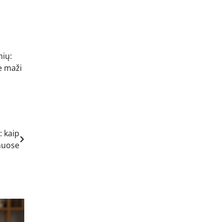
nių:
e maži
 kaip
muose