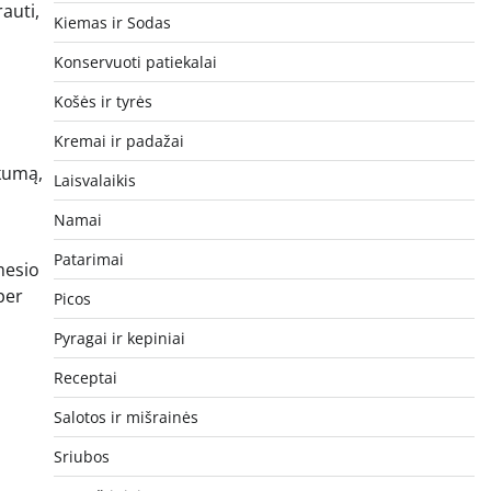
auti,
Kiemas ir Sodas
Konservuoti patiekalai
Košės ir tyrės
Kremai ir padažai
škumą,
Laisvalaikis
Namai
Patarimai
mesio
per
Picos
Pyragai ir kepiniai
Receptai
Salotos ir mišrainės
Sriubos