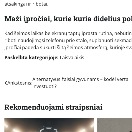
atsakingai ir ribotai.
Maži įpročiai, kurie kuria didelius p
Kad šeimos laikas be ekranų taptų įprasta rutina, nebūtina 
riboti naudojimąsi telefonu prie stalo, suplanuoti sekmadi
įpročiai padeda sukurti šiltą šeimos atmosferą, kurioje sv
Paskelbta kategorijoje:
Laisvalaikis
Navigacija
Alternatyvūs žaislai gyvūnams – kodėl verta
Ankstesnis:
investuoti?
tarp
įrašų
Rekomenduojami straipsniai