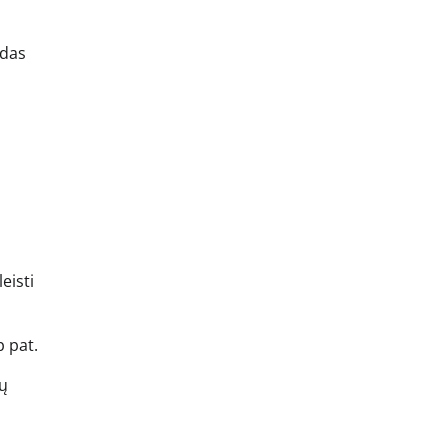
ūdas
eisti
p pat.
ių