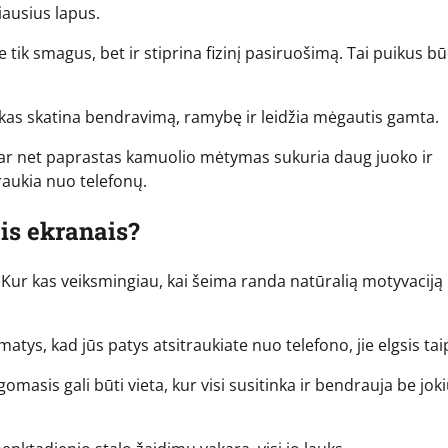
iausius lapus.
 tik smagus, bet ir stiprina fizinį pasiruošimą. Tai puikus b
nikas skatina bendravimą, ramybę ir leidžia mėgautis gamta.
 ar net paprastas kamuolio mėtymas sukuria daug juoko ir
raukia nuo telefonų.
is ekranais?
ur kas veiksmingiau, kai šeima randa natūralią motyvaciją l
matys, kad jūs patys atsitraukiate nuo telefono, jie elgsis tai
omasis gali būti vieta, kur visi susitinka ir bendrauja be jok