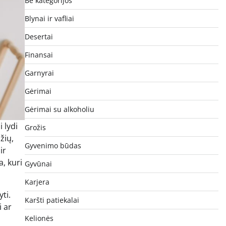
Be kategorijos
Blynai ir vafliai
Desertai
Finansai
Garnyrai
Gėrimai
Gėrimai su alkoholiu
 lydi
Grožis
žių,
Gyvenimo būdas
ir
a, kuri
Gyvūnai
Karjera
ti.
Karšti patiekalai
i ar
Kelionės