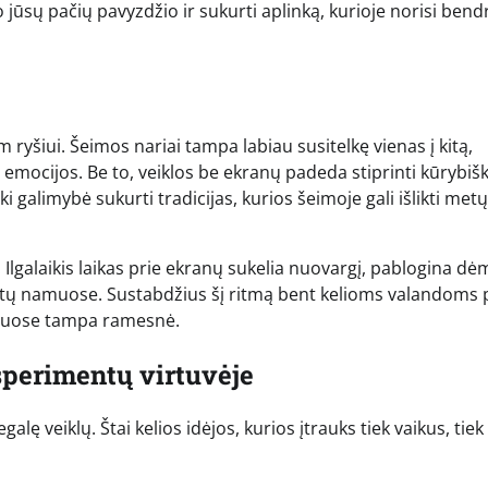
ūsų pačių pavyzdžio ir sukurti aplinką, kurioje norisi bendr
 ryšiui. Šeimos nariai tampa labiau susitelkę vienas į kitą,
emocijos. Be to, veiklos be ekranų padeda stiprinti kūrybi
iki galimybė sukurti tradicijas, kurios šeimoje gali išlikti metų
Ilgalaikis laikas prie ekranų sukelia nuovargį, pablogina dė
liktų namuose. Sustabdžius šį ritmą bent kelioms valandoms 
amuose tampa ramesnė.
sperimentų virtuvėje
alę veiklų. Štai kelios idėjos, kurios įtrauks tiek vaikus, tiek