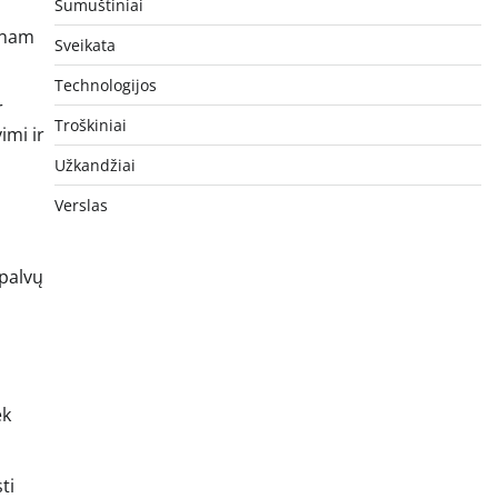
Sumuštiniai
ienam
Sveikata
Technologijos
r
Troškiniai
imi ir
Užkandžiai
Verslas
spalvų
ek
ti