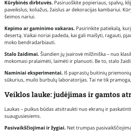
Kūrybinės dirbtuvės.
Pasiruoškite popieriaus, spalvų, kli
paveikslus, koliažus, žaislus ar dekoracijas kambariui. Kūr
šeimos nariui.
Kepimo ar gaminimo vakaras.
Pasirinkite patiekalą, kur
desertą. Vaikai noriai padeda, kai gali maišyti, ragauti, pj
moko bendradarbiauti.
Stalo žaidimai.
Šiandien jų įvairovė milžiniška – nuo klasi
mokomasi pralaimėti, laimėti ir planuoti. Be to, stalo žaid
Naminiai eksperimentai.
Iš paprastų buitinių priemonių
sūkurius, muilo burbulų laboratorijas. Tai ne tik pramoga
Veiklos lauke: judėjimas ir gamtos at
Laukas – puikus būdas atsitraukti nuo ekranų ir paskatinti 
suaugusiesiems.
Pasivaikščiojimai ir žygiai.
Net trumpas pasivaikščiojimas 