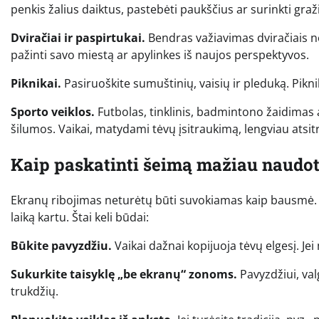
penkis žalius daiktus, pastebėti paukščius ar surinkti graž
Dviračiai ir paspirtukai.
Bendras važiavimas dviračiais ne
pažinti savo miestą ar apylinkes iš naujos perspektyvos.
Piknikai.
Pasiruoškite sumuštinių, vaisių ir pleduką. Pik
Sporto veiklos.
Futbolas, tinklinis, badmintono žaidimas
šilumos. Vaikai, matydami tėvų įsitraukimą, lengviau atsit
Kaip paskatinti šeimą mažiau naudot
Ekranų ribojimas neturėtų būti suvokiamas kaip bausmė. K
laiką kartu. Štai keli būdai:
Būkite pavyzdžiu.
Vaikai dažnai kopijuoja tėvų elgesį. Jei 
Sukurkite taisyklę „be ekranų“ zonoms.
Pavyzdžiui, valg
trukdžių.