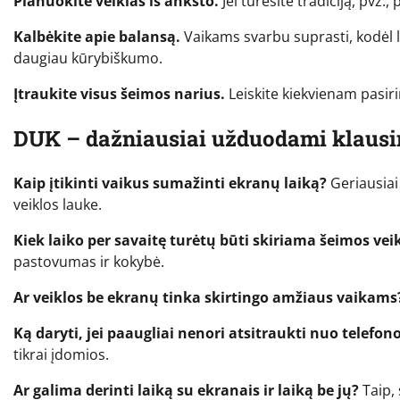
Planuokite veiklas iš anksto.
Jei turėsite tradiciją, pvz.,
Kalbėkite apie balansą.
Vaikams svarbu suprasti, kodėl 
daugiau kūrybiškumo.
Įtraukite visus šeimos narius.
Leiskite kiekvienam pasiri
DUK – dažniausiai užduodami klaus
Kaip įtikinti vaikus sumažinti ekranų laiką?
Geriausiai 
veiklos lauke.
Kiek laiko per savaitę turėtų būti skiriama šeimos ve
pastovumas ir kokybė.
Ar veiklos be ekranų tinka skirtingo amžiaus vaikams
Ką daryti, jei paaugliai nenori atsitraukti nuo telefon
tikrai įdomios.
Ar galima derinti laiką su ekranais ir laiką be jų?
Taip, 