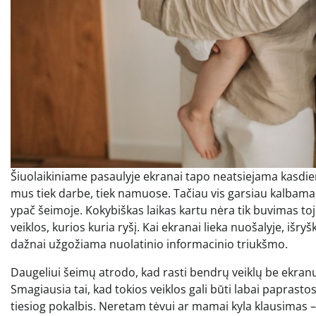
Šiuolaikiniame pasaulyje ekranai tapo neatsiejama kasdienyb
mus tiek darbe, tiek namuose. Tačiau vis garsiau kalbama a
ypač šeimoje. Kokybiškas laikas kartu nėra tik buvimas toj
veiklos, kurios kuria ryšį. Kai ekranai lieka nuošalyje, išr
dažnai užgožiama nuolatinio informacinio triukšmo.
Daugeliui šeimų atrodo, kad rasti bendrų veiklų be ekranų y
Smagiausia tai, kad tokios veiklos gali būti labai paprasto
tiesiog pokalbis. Neretam tėvui ar mamai kyla klausimas – 