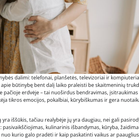
ės dalimi: telefonai, planšetės, televizoriai ir kompiuteriai
pie būtinybę bent dalį laiko praleisti be skaitmeninių trukd
e pačioje erdvėje – tai nuoširdus bendravimas, įsitraukimas 
yškėja tikros emocijos, pokalbiai, kūrybiškumas ir gera nuotaik
ra iššūkis, tačiau realybėje jų yra daugiau, nei gali pasirody
s: pasivaikščiojimas, kulinarinis išbandymas, kūryba, žaidima
nuo kurio galo pradėti ir kaip paskatinti vaikus ar paauglius