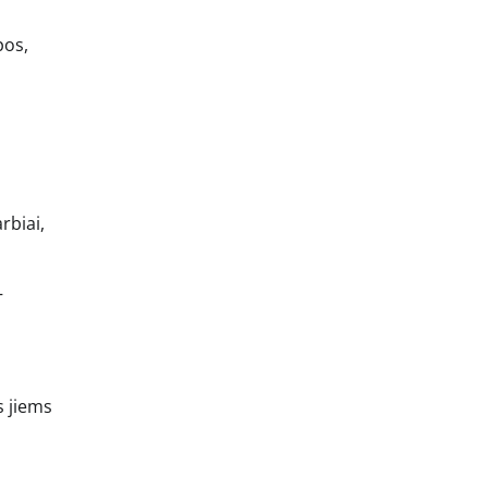
pos,
rbiai,
–
s jiems