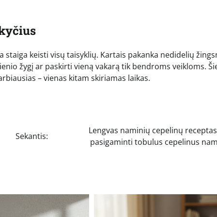
okyčius
staiga keisti visų taisyklių. Kartais pakanka nedidelių žings
enio žygį ar paskirti vieną vakarą tik bendroms veikloms. Ši
arbiausias – vienas kitam skiriamas laikas.
Lengvas naminių cepelinų receptas:
Sekantis:
pasigaminti tobulus cepelinus na