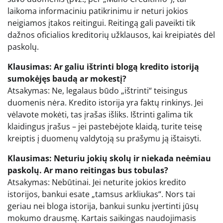
laikoma informaciniu patikrinimu ir neturi jokios
neigiamos įtakos reitingui. Reitingą gali paveikti tik
dažnos oficialios kreditorių užklausos, kai kreipiatės dėl
paskolų.
Klausimas: Ar galiu ištrinti blogą kredito istoriją
sumokėjęs baudą ar mokestį?
Atsakymas: Ne, legalaus būdo „ištrinti“ teisingus
duomenis nėra. Kredito istorija yra faktų rinkinys. Jei
vėlavote mokėti, tas įrašas išliks. Ištrinti galima tik
klaidingus įrašus – jei pastebėjote klaidą, turite teisę
kreiptis į duomenų valdytoją su prašymu ją ištaisyti.
Klausimas: Neturiu jokių skolų ir niekada neėmiau
paskolų. Ar mano reitingas bus tobulas?
Atsakymas: Nebūtinai. Jei neturite jokios kredito
istorijos, bankui esate „tamsus arkliukas“. Nors tai
geriau nei bloga istorija, bankui sunku įvertinti jūsų
mokumo drausmę. Kartais saikingas naudojimasis