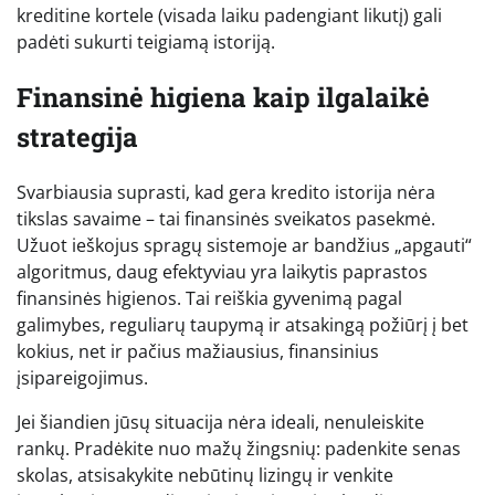
kreditine kortele (visada laiku padengiant likutį) gali
padėti sukurti teigiamą istoriją.
Finansinė higiena kaip ilgalaikė
strategija
Svarbiausia suprasti, kad gera kredito istorija nėra
tikslas savaime – tai finansinės sveikatos pasekmė.
Užuot ieškojus spragų sistemoje ar bandžius „apgauti“
algoritmus, daug efektyviau yra laikytis paprastos
finansinės higienos. Tai reiškia gyvenimą pagal
galimybes, reguliarų taupymą ir atsakingą požiūrį į bet
kokius, net ir pačius mažiausius, finansinius
įsipareigojimus.
Jei šiandien jūsų situacija nėra ideali, nenuleiskite
rankų. Pradėkite nuo mažų žingsnių: padenkite senas
skolas, atsisakykite nebūtinų lizingų ir venkite