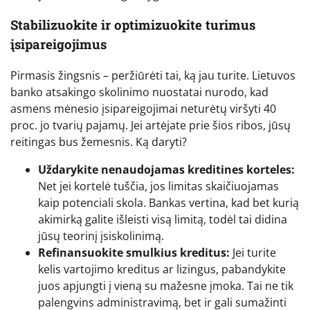
Stabilizuokite ir optimizuokite turimus
įsipareigojimus
Pirmasis žingsnis – peržiūrėti tai, ką jau turite. Lietuvos
banko atsakingo skolinimo nuostatai nurodo, kad
asmens mėnesio įsipareigojimai neturėtų viršyti 40
proc. jo tvarių pajamų. Jei artėjate prie šios ribos, jūsų
reitingas bus žemesnis. Ką daryti?
Uždarykite nenaudojamas kreditines korteles:
Net jei kortelė tuščia, jos limitas skaičiuojamas
kaip potenciali skola. Bankas vertina, kad bet kurią
akimirką galite išleisti visą limitą, todėl tai didina
jūsų teorinį įsiskolinimą.
Refinansuokite smulkius kreditus:
Jei turite
kelis vartojimo kreditus ar lizingus, pabandykite
juos apjungti į vieną su mažesne įmoka. Tai ne tik
palengvins administravimą, bet ir gali sumažinti