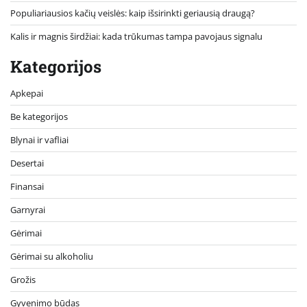
Populiariausios kačių veislės: kaip išsirinkti geriausią draugą?
Kalis ir magnis širdžiai: kada trūkumas tampa pavojaus signalu
Kategorijos
Apkepai
Be kategorijos
Blynai ir vafliai
Desertai
Finansai
Garnyrai
Gėrimai
Gėrimai su alkoholiu
Grožis
Gyvenimo būdas