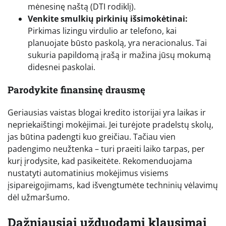
mėnesinę naštą (DTI rodiklį).
Venkite smulkių pirkinių išsimokėtinai:
Pirkimas lizingu virdulio ar telefono, kai
planuojate būsto paskolą, yra neracionalus. Tai
sukuria papildomą įrašą ir mažina jūsų mokumą
didesnei paskolai.
Parodykite finansinę drausmę
Geriausias vaistas blogai kredito istorijai yra laikas ir
nepriekaištingi mokėjimai. Jei turėjote pradelstų skolų,
jas būtina padengti kuo greičiau. Tačiau vien
padengimo neužtenka – turi praeiti laiko tarpas, per
kurį įrodysite, kad pasikeitėte. Rekomenduojama
nustatyti automatinius mokėjimus visiems
įsipareigojimams, kad išvengtumėte techninių vėlavimų
dėl užmaršumo.
Dažniausiai užduodami klausimai