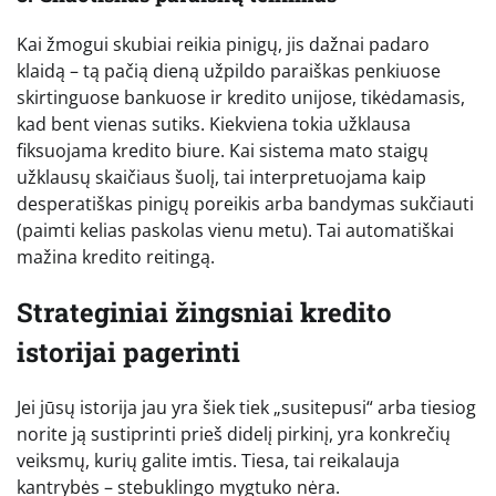
Kai žmogui skubiai reikia pinigų, jis dažnai padaro
klaidą – tą pačią dieną užpildo paraiškas penkiuose
skirtinguose bankuose ir kredito unijose, tikėdamasis,
kad bent vienas sutiks. Kiekviena tokia užklausa
fiksuojama kredito biure. Kai sistema mato staigų
užklausų skaičiaus šuolį, tai interpretuojama kaip
desperatiškas pinigų poreikis arba bandymas sukčiauti
(paimti kelias paskolas vienu metu). Tai automatiškai
mažina kredito reitingą.
Strateginiai žingsniai kredito
istorijai pagerinti
Jei jūsų istorija jau yra šiek tiek „susitepusi“ arba tiesiog
norite ją sustiprinti prieš didelį pirkinį, yra konkrečių
veiksmų, kurių galite imtis. Tiesa, tai reikalauja
kantrybės – stebuklingo mygtuko nėra.