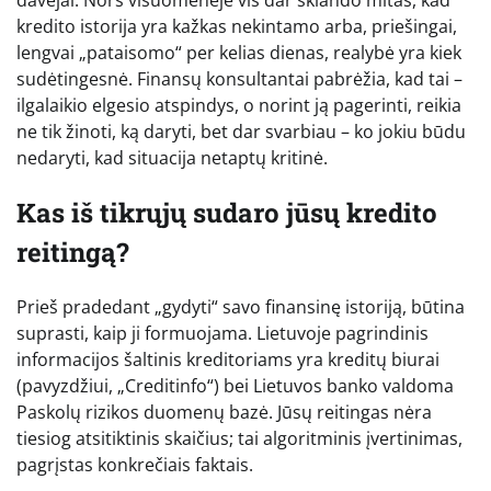
kredito istorija yra kažkas nekintamo arba, priešingai,
lengvai „pataisomo“ per kelias dienas, realybė yra kiek
sudėtingesnė. Finansų konsultantai pabrėžia, kad tai –
ilgalaikio elgesio atspindys, o norint ją pagerinti, reikia
ne tik žinoti, ką daryti, bet dar svarbiau – ko jokiu būdu
nedaryti, kad situacija netaptų kritinė.
Kas iš tikrųjų sudaro jūsų kredito
reitingą?
Prieš pradedant „gydyti“ savo finansinę istoriją, būtina
suprasti, kaip ji formuojama. Lietuvoje pagrindinis
informacijos šaltinis kreditoriams yra kreditų biurai
(pavyzdžiui, „Creditinfo“) bei Lietuvos banko valdoma
Paskolų rizikos duomenų bazė. Jūsų reitingas nėra
tiesiog atsitiktinis skaičius; tai algoritminis įvertinimas,
pagrįstas konkrečiais faktais.