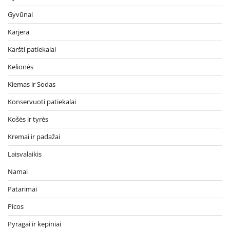
Gyvūnai
Karjera
Karšti patiekalai
Kelionės
Kiemas ir Sodas
Konservuoti patiekalai
Košės ir tyrės
Kremai ir padažai
Laisvalaikis
Namai
Patarimai
Picos
Pyragai ir kepiniai