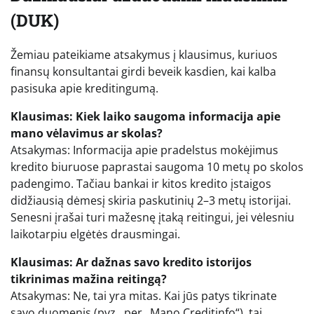
(DUK)
Žemiau pateikiame atsakymus į klausimus, kuriuos
finansų konsultantai girdi beveik kasdien, kai kalba
pasisuka apie kreditingumą.
Klausimas: Kiek laiko saugoma informacija apie
mano vėlavimus ar skolas?
Atsakymas: Informacija apie pradelstus mokėjimus
kredito biuruose paprastai saugoma 10 metų po skolos
padengimo. Tačiau bankai ir kitos kredito įstaigos
didžiausią dėmesį skiria paskutinių 2–3 metų istorijai.
Senesni įrašai turi mažesnę įtaką reitingui, jei vėlesniu
laikotarpiu elgėtės drausmingai.
Klausimas: Ar dažnas savo kredito istorijos
tikrinimas mažina reitingą?
Atsakymas: Ne, tai yra mitas. Kai jūs patys tikrinate
savo duomenis (pvz., per „Mano Creditinfo“), tai