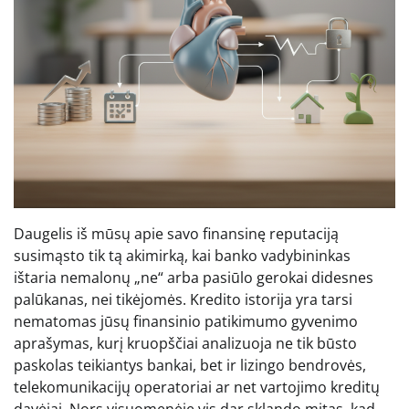
Daugelis iš mūsų apie savo finansinę reputaciją
susimąsto tik tą akimirką, kai banko vadybininkas
ištaria nemalonų „ne“ arba pasiūlo gerokai didesnes
palūkanas, nei tikėjomės. Kredito istorija yra tarsi
nematomas jūsų finansinio patikimumo gyvenimo
aprašymas, kurį kruopščiai analizuoja ne tik būsto
paskolas teikiantys bankai, bet ir lizingo bendrovės,
telekomunikacijų operatoriai ar net vartojimo kreditų
davėjai. Nors visuomenėje vis dar sklando mitas, kad