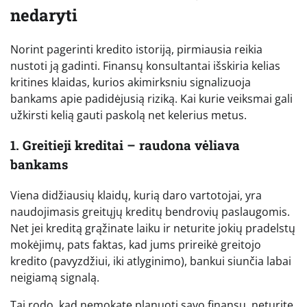
nedaryti
Norint pagerinti kredito istoriją, pirmiausia reikia
nustoti ją gadinti. Finansų konsultantai išskiria kelias
kritines klaidas, kurios akimirksniu signalizuoja
bankams apie padidėjusią riziką. Kai kurie veiksmai gali
užkirsti kelią gauti paskolą net kelerius metus.
1. Greitieji kreditai – raudona vėliava
bankams
Viena didžiausių klaidų, kurią daro vartotojai, yra
naudojimasis greitųjų kreditų bendrovių paslaugomis.
Net jei kreditą grąžinate laiku ir neturite jokių pradelstų
mokėjimų, pats faktas, kad jums prireikė greitojo
kredito (pavyzdžiui, iki atlyginimo), bankui siunčia labai
neigiamą signalą.
Tai rodo, kad nemokate planuoti savo finansų, neturite