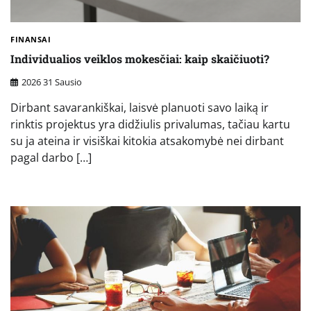
FINANSAI
Individualios veiklos mokesčiai: kaip skaičiuoti?
2026 31 Sausio
Dirbant savarankiškai, laisvė planuoti savo laiką ir
rinktis projektus yra didžiulis privalumas, tačiau kartu
su ja ateina ir visiškai kitokia atsakomybė nei dirbant
pagal darbo […]