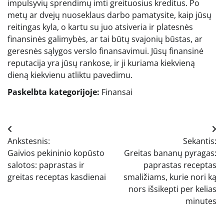
impulsyvių sprendimų imti greituosius kreditus. Po
metų ar dvejų nuoseklaus darbo pamatysite, kaip jūsų
reitingas kyla, o kartu su juo atsiveria ir platesnės
finansinės galimybės, ar tai būtų svajonių būstas, ar
geresnės sąlygos verslo finansavimui. Jūsų finansinė
reputacija yra jūsų rankose, ir ji kuriama kiekvieną
dieną kiekvienu atliktu pavedimu.
Paskelbta kategorijoje:
Finansai
Navigacija
Ankstesnis:
Sekantis:
tarp
Gaivios pekininio kopūsto
Greitas bananų pyragas:
įrašų
salotos: paprastas ir
paprastas receptas
greitas receptas kasdienai
smaližiams, kurie nori ką
nors išsikepti per kelias
minutes