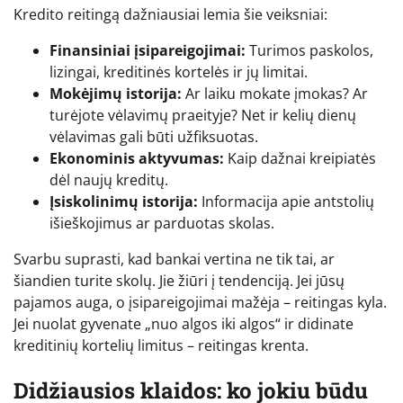
Kredito reitingą dažniausiai lemia šie veiksniai:
Finansiniai įsipareigojimai:
Turimos paskolos,
lizingai, kreditinės kortelės ir jų limitai.
Mokėjimų istorija:
Ar laiku mokate įmokas? Ar
turėjote vėlavimų praeityje? Net ir kelių dienų
vėlavimas gali būti užfiksuotas.
Ekonominis aktyvumas:
Kaip dažnai kreipiatės
dėl naujų kreditų.
Įsiskolinimų istorija:
Informacija apie antstolių
išieškojimus ar parduotas skolas.
Svarbu suprasti, kad bankai vertina ne tik tai, ar
šiandien turite skolų. Jie žiūri į tendenciją. Jei jūsų
pajamos auga, o įsipareigojimai mažėja – reitingas kyla.
Jei nuolat gyvenate „nuo algos iki algos“ ir didinate
kreditinių kortelių limitus – reitingas krenta.
Didžiausios klaidos: ko jokiu būdu