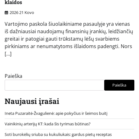
klaidos
2026 21 Kovo
Vartojimo paskola šiuolaikiniame pasaulyje yra vienas
iš dažniausiai naudojamų finansinių įrankių, leidžiančių
greitai ir patogiai gauti trūkstamų lėšų svarbiems
pirkiniams ar nenumatytoms išlaidoms padengti. Nors
[…]
Paieška
Paieška
Naujausi įrašai
Ineta Puzaraitė-Žvagulienė: apie pokyčius ir šeimos buitį
Vainikinių arterijų KT: kada šis tyrimas būtinas?
Soti burokėlių sriuba su kukuliukais: gardus pietų receptas