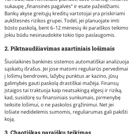
sukaupę „finansinės pagalvės“ ir esate pažeidžiami.
Bankų akyse greitųjų kreditų vartotojai yra priskiriami
aukštesnės rizikos grupei. Todėl, jei planuojate imti
būsto paskolą, bent 6–12 mėnesių iki paraiškos teikimo
jokiu būdu nesinaudokite tokio tipo paslaugomis.
2. Piktnaudžiavimas azartiniais lošimais
Šiuolaikinės bankinės sistemos automatiškai analizuoja
sąskaitų išrašus. Jei jose matomi reguliarūs pervedimai
į lošimų bendroves, lažybų punktus ar kazino, jūsų
galimybės gauti paskolą drastiškai mažėja. Finansų
įstaigos tai traktuoja kaip neatsakingą elgesį ir riziką,
kad, susidūrę su finansiniais sunkumais, pirmenybę
teiksite lošimui, o ne paskolos grąžinimui. Net jei
lošiate nedidelėmis sumomis, reguliarumas gali pakišti
koją.
3. Chaotiškas paraiškų teikimas