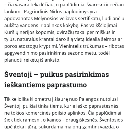
– čia vasara teka lėčiau, o paplūdimiai švaresni ir rečiau
lankomi. Pagrindinis Nidos paplūdimys yra
apdovanotas Mėlynosios vėliavos sertifikatu, liudijančiu
aukštą vandens ir aplinkos kokybę. Pasivaikščiojimai
Kuršių nerijos kopomis, dviračių takai per miškus ir
tylūs, natūralūs krantai daro šią vietą idealia šeimos ar
poros atostogų kryptimi. Vienintelis trūkumas – ribotas
apgyvendinimo pasirinkimas sezono metu, todėl
planuoti reikėtų iš anksto.
Šventoji – puikus pasirinkimas
ieškantiems paprastumo
Tik keliolika kilometrų į šiaurę nuo Palangos nutolusi
Šventoji puikiai tinka tiems, kurie ieško paprastesnės,
ne tokios komercinės poilsio aplinkos. Čia paplūdimiai
šiek tiek ramesni, o kainos – draugiškesnės. Šventosios
upė įteka į jūrą, sukurdama malonų gamtinį vaizdą, o