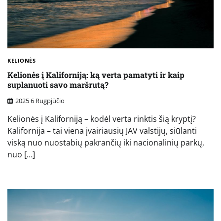
KELIONĖS
Kelionės į Kaliforniją: ką verta pamatyti ir kaip
suplanuoti savo maršrutą?
2025 6 Rugpjūčio
Kelionės į Kaliforniją – kodėl verta rinktis šią kryptį?
Kalifornija – tai viena įvairiausių JAV valstijų, siūlanti
viską nuo nuostabių pakrančių iki nacionalinių parkų,
nuo […]