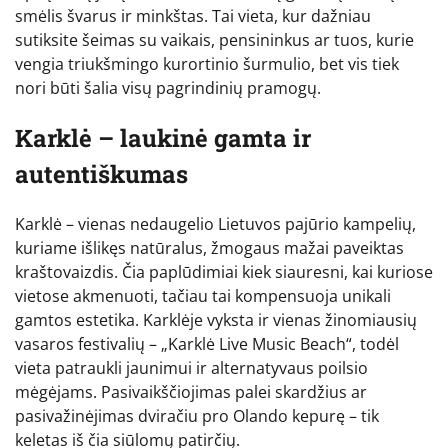
smėlis švarus ir minkštas. Tai vieta, kur dažniau
sutiksite šeimas su vaikais, pensininkus ar tuos, kurie
vengia triukšmingo kurortinio šurmulio, bet vis tiek
nori būti šalia visų pagrindinių pramogų.
Karklė – laukinė gamta ir
autentiškumas
Karklė – vienas nedaugelio Lietuvos pajūrio kampelių,
kuriame išlikęs natūralus, žmogaus mažai paveiktas
kraštovaizdis. Čia paplūdimiai kiek siauresni, kai kuriose
vietose akmenuoti, tačiau tai kompensuoja unikali
gamtos estetika. Karklėje vyksta ir vienas žinomiausių
vasaros festivalių – „Karklė Live Music Beach“, todėl
vieta patraukli jaunimui ir alternatyvaus poilsio
mėgėjams. Pasivaikščiojimas palei skardžius ar
pasivažinėjimas dviračiu pro Olando kepurę – tik
keletas iš čia siūlomų patirčių.