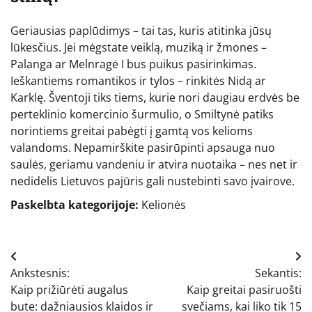
Geriausias paplūdimys – tai tas, kuris atitinka jūsų
lūkesčius. Jei mėgstate veiklą, muziką ir žmones –
Palanga ar Melnragė I bus puikus pasirinkimas.
Ieškantiems romantikos ir tylos – rinkitės Nidą ar
Karklę. Šventoji tiks tiems, kurie nori daugiau erdvės be
perteklinio komercinio šurmulio, o Smiltynė patiks
norintiems greitai pabėgti į gamtą vos kelioms
valandoms. Nepamirškite pasirūpinti apsauga nuo
saulės, geriamu vandeniu ir atvira nuotaika – nes net ir
nedidelis Lietuvos pajūris gali nustebinti savo įvairove.
Paskelbta kategorijoje:
Kelionės
Navigacija
Ankstesnis:
Sekantis:
tarp
Kaip prižiūrėti augalus
Kaip greitai pasiruošti
įrašų
bute: dažniausios klaidos ir
svečiams, kai liko tik 15