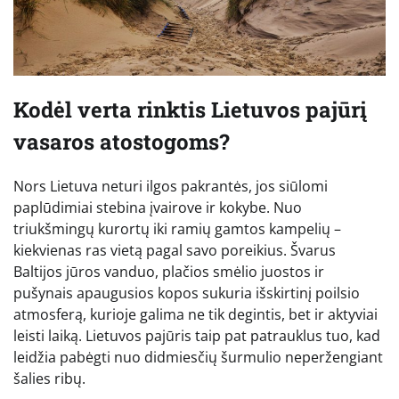
Kodėl verta rinktis Lietuvos pajūrį
vasaros atostogoms?
Nors Lietuva neturi ilgos pakrantės, jos siūlomi
paplūdimiai stebina įvairove ir kokybe. Nuo
triukšmingų kurortų iki ramių gamtos kampelių –
kiekvienas ras vietą pagal savo poreikius. Švarus
Baltijos jūros vanduo, plačios smėlio juostos ir
pušynais apaugusios kopos sukuria išskirtinį poilsio
atmosferą, kurioje galima ne tik degintis, bet ir aktyviai
leisti laiką. Lietuvos pajūris taip pat patrauklus tuo, kad
leidžia pabėgti nuo didmiesčių šurmulio neperžengiant
šalies ribų.