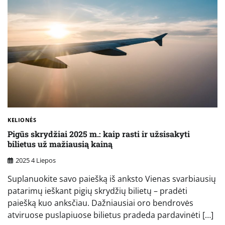
KELIONĖS
Pigūs skrydžiai 2025 m.: kaip rasti ir užsisakyti
bilietus už mažiausią kainą
2025 4 Liepos
Suplanuokite savo paiešką iš anksto Vienas svarbiausių
patarimų ieškant pigių skrydžių bilietų – pradėti
paiešką kuo anksčiau. Dažniausiai oro bendrovės
atviruose puslapiuose bilietus pradeda pardavinėti […]