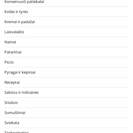
Konservuoti patiekalai
Košės ir tyrės
Kremai ir padažai
Laisvalaikis
Namai
Patarimai
Picos
Pyragai ir kepiniai
Receptai
Salotos ir mišrainės
Sriubos
Sumuštiniai
Sveikata
Technologijos