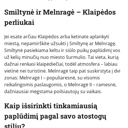
Smiltynė ir Melnragė – Klaipėdos
perliukai
Jei esate arčiau Klaipėdos arba ketinate aplankyti
miestą, nepamirškite užsukti į Smiltynę ar Melnragę.
Smiltynė pasiekiama keltu ir siūlo puikų paplūdimį vos
už kelių minučių nuo miesto šurmulio. Tai vieta, kurią
dažnai renkasi klaipėdiečiai, todėl atmosfera – labiau
vietinė nei turistinė. Melnragė taip pat suskirstyta į dvi
zonas: Melnragė I – populiaresnė, su visomis
reikalingomis paslaugomis, o Melnragė II – ramesnė,
dažniausiai mėgstama poilsiautojų su vaikais.
Kaip išsirinkti tinkamiausią
paplūdimį pagal savo atostogų
stilių?