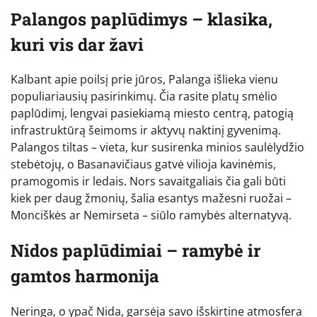
Palangos paplūdimys – klasika,
kuri vis dar žavi
Kalbant apie poilsį prie jūros, Palanga išlieka vienu
populiariausių pasirinkimų. Čia rasite platų smėlio
paplūdimį, lengvai pasiekiamą miesto centrą, patogią
infrastruktūrą šeimoms ir aktyvų naktinį gyvenimą.
Palangos tiltas – vieta, kur susirenka minios saulėlydžio
stebėtojų, o Basanavičiaus gatvė vilioja kavinėmis,
pramogomis ir ledais. Nors savaitgaliais čia gali būti
kiek per daug žmonių, šalia esantys mažesni ruožai –
Monciškės ar Nemirseta – siūlo ramybės alternatyvą.
Nidos paplūdimiai – ramybė ir
gamtos harmonija
Neringa, o ypač Nida, garsėja savo išskirtine atmosfera