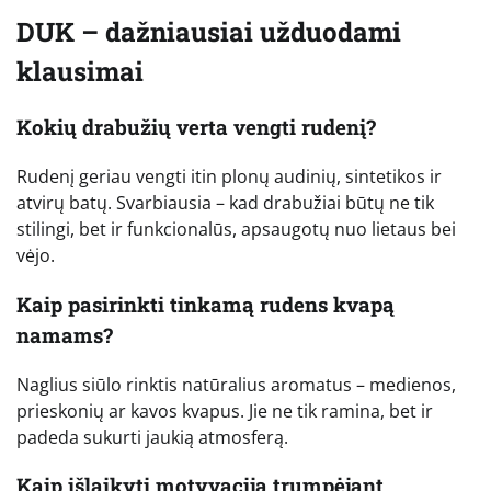
DUK – dažniausiai užduodami
klausimai
Kokių drabužių verta vengti rudenį?
Rudenį geriau vengti itin plonų audinių, sintetikos ir
atvirų batų. Svarbiausia – kad drabužiai būtų ne tik
stilingi, bet ir funkcionalūs, apsaugotų nuo lietaus bei
vėjo.
Kaip pasirinkti tinkamą rudens kvapą
namams?
Naglius siūlo rinktis natūralius aromatus – medienos,
prieskonių ar kavos kvapus. Jie ne tik ramina, bet ir
padeda sukurti jaukią atmosferą.
Kaip išlaikyti motyvaciją trumpėjant