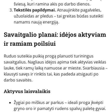
šviesą, kuri ramina akis po darbo dienos.
Tekstilės papildymai.
Atnaujinkite pagalvėles,
užuolaidas ar pledus – tai greitas būdas suteikti
namams naują energiją.
Savaitgalio planai: idėjos aktyviam
ir ramiam poilsiui
Ruduo suteikia puikią progą planuoti turiningus
savaitgalius. Nagliaus idėjos apima tiek aktyvias veiklas
lauke, tiek ramų laiką namuose ar mieste. Svarbiausia –
klausyti savęs ir rinktis tai, kas padeda atsigauti po
darbo savaitės.
Aktyvus laisvalaikis
Žygiai po miškus ar parkus – ideali proga įkvėpti
gryno oro ir pamatyti rudens spalvų paletę gyvai.