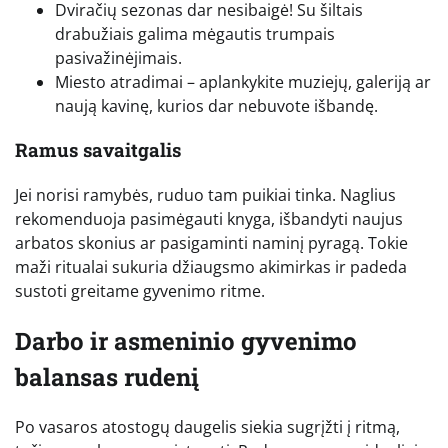
Dviračių sezonas dar nesibaigė! Su šiltais
drabužiais galima mėgautis trumpais
pasivažinėjimais.
Miesto atradimai – aplankykite muziejų, galeriją ar
naują kavinę, kurios dar nebuvote išbandę.
Ramus savaitgalis
Jei norisi ramybės, ruduo tam puikiai tinka. Naglius
rekomenduoja pasimėgauti knyga, išbandyti naujus
arbatos skonius ar pasigaminti naminį pyragą. Tokie
maži ritualai sukuria džiaugsmo akimirkas ir padeda
sustoti greitame gyvenimo ritme.
Darbo ir asmeninio gyvenimo
balansas rudenį
Po vasaros atostogų daugelis siekia sugrįžti į ritmą,