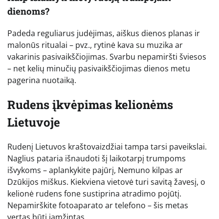
dienoms?
Padeda reguliarus judėjimas, aiškus dienos planas ir
malonūs ritualai – pvz., rytinė kava su muzika ar
vakarinis pasivaikščiojimas. Svarbu nepamiršti šviesos
– net kelių minučių pasivaikščiojimas dienos metu
pagerina nuotaiką.
Rudens įkvėpimas kelionėms
Lietuvoje
Rudenį Lietuvos kraštovaizdžiai tampa tarsi paveikslai.
Naglius pataria išnaudoti šį laikotarpį trumpoms
išvykoms – aplankykite pajūrį, Nemuno kilpas ar
Dzūkijos miškus. Kiekviena vietovė turi savitą žavesį, o
kelionė rudens fone sustiprina atradimo pojūtį.
Nepamirškite fotoaparato ar telefono – šis metas
vertas būti įamžintas.