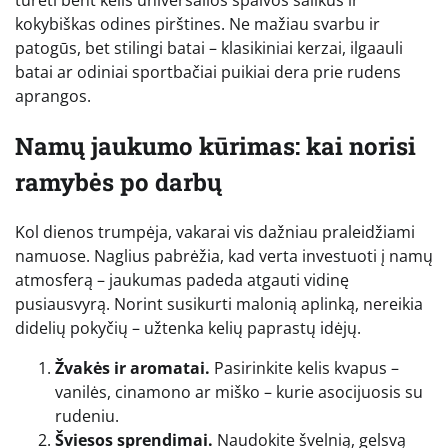
turėti bent kelis universalios spalvos šalikus ir
kokybiškas odines pirštines. Ne mažiau svarbu ir
patogūs, bet stilingi batai – klasikiniai kerzai, ilgaauli
batai ar odiniai sportbačiai puikiai dera prie rudens
aprangos.
Namų jaukumo kūrimas: kai norisi
ramybės po darbų
Kol dienos trumpėja, vakarai vis dažniau praleidžiami
namuose. Naglius pabrėžia, kad verta investuoti į namų
atmosferą – jaukumas padeda atgauti vidinę
pusiausvyrą. Norint susikurti malonią aplinką, nereikia
didelių pokyčių – užtenka kelių paprastų idėjų.
Žvakės ir aromatai.
Pasirinkite kelis kvapus –
vanilės, cinamono ar miško – kurie asocijuosis su
rudeniu.
Šviesos sprendimai.
Naudokite švelnią, gelsvą