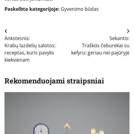
Paskelbta kategorijoje:
Gyvenimo būdas
Navigacija
Ankstesnis:
Sekantis:
tarp
Krabų lazdelių salotos:
Traškūs čeburekai su
įrašų
receptas, kuris pavyks
kefyru: geriau nei pajūryje
kiekvienam
Rekomenduojami straipsniai