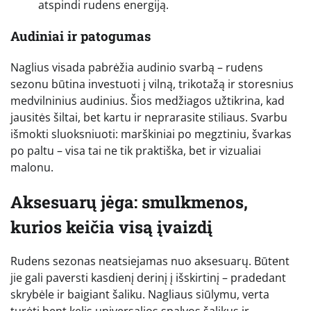
atspindi rudens energiją.
Audiniai ir patogumas
Naglius visada pabrėžia audinio svarbą – rudens
sezonu būtina investuoti į vilną, trikotažą ir storesnius
medvilninius audinius. Šios medžiagos užtikrina, kad
jausitės šiltai, bet kartu ir neprarasite stiliaus. Svarbu
išmokti sluoksniuoti: marškiniai po megztiniu, švarkas
po paltu – visa tai ne tik praktiška, bet ir vizualiai
malonu.
Aksesuarų jėga: smulkmenos,
kurios keičia visą įvaizdį
Rudens sezonas neatsiejamas nuo aksesuarų. Būtent
jie gali paversti kasdienį derinį į išskirtinį – pradedant
skrybėle ir baigiant šaliku. Nagliaus siūlymu, verta