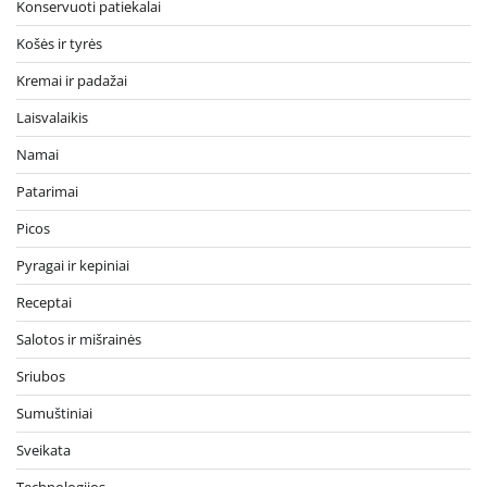
Konservuoti patiekalai
Košės ir tyrės
Kremai ir padažai
Laisvalaikis
Namai
Patarimai
Picos
Pyragai ir kepiniai
Receptai
Salotos ir mišrainės
Sriubos
Sumuštiniai
Sveikata