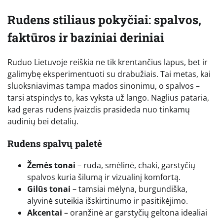
Rudens stiliaus pokyčiai: spalvos,
faktūros ir baziniai deriniai
Ruduo Lietuvoje reiškia ne tik krentančius lapus, bet ir
galimybę eksperimentuoti su drabužiais. Tai metas, kai
sluoksniavimas tampa mados sinonimu, o spalvos –
tarsi atspindys to, kas vyksta už lango. Naglius pataria,
kad geras rudens įvaizdis prasideda nuo tinkamų
audinių bei detalių.
Rudens spalvų paletė
Žemės tonai
– ruda, smėlinė, chaki, garstyčių
spalvos kuria šilumą ir vizualinį komfortą.
Gilūs tonai
– tamsiai mėlyna, burgundiška,
alyvinė suteikia išskirtinumo ir pasitikėjimo.
Akcentai
– oranžinė ar garstyčių geltona idealiai