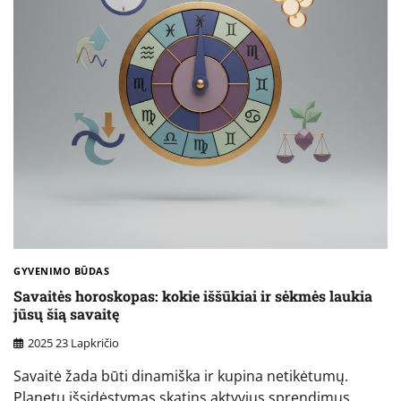
GYVENIMO BŪDAS
Savaitės horoskopas: kokie iššūkiai ir sėkmės laukia
jūsų šią savaitę
2025 23 Lapkričio
Savaitė žada būti dinamiška ir kupina netikėtumų.
Planetų išsidėstymas skatins aktyvius sprendimus,