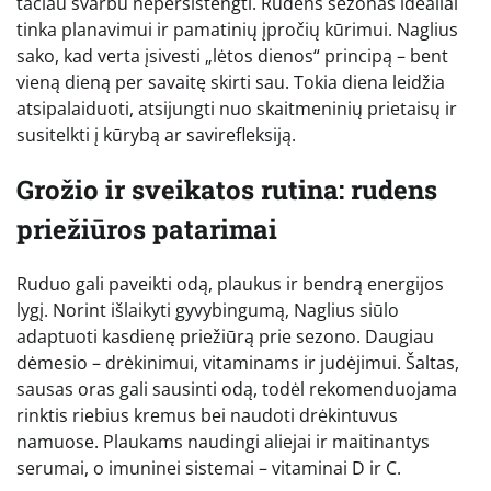
tačiau svarbu nepersistengti. Rudens sezonas idealiai
tinka planavimui ir pamatinių įpročių kūrimui. Naglius
sako, kad verta įsivesti „lėtos dienos“ principą – bent
vieną dieną per savaitę skirti sau. Tokia diena leidžia
atsipalaiduoti, atsijungti nuo skaitmeninių prietaisų ir
susitelkti į kūrybą ar savirefleksiją.
Grožio ir sveikatos rutina: rudens
priežiūros patarimai
Ruduo gali paveikti odą, plaukus ir bendrą energijos
lygį. Norint išlaikyti gyvybingumą, Naglius siūlo
adaptuoti kasdienę priežiūrą prie sezono. Daugiau
dėmesio – drėkinimui, vitaminams ir judėjimui. Šaltas,
sausas oras gali sausinti odą, todėl rekomenduojama
rinktis riebius kremus bei naudoti drėkintuvus
namuose. Plaukams naudingi aliejai ir maitinantys
serumai, o imuninei sistemai – vitaminai D ir C.