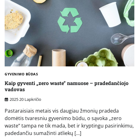
GYVENIMO BŪDAS
Kaip gyventi „zero waste“ namuose – pradedančiojo
vadovas
2025 20 Lapkričio
Pastaraisiais metais vis daugiau žmonių pradeda
domėtis tvaresniu gyvenimo būdu, o sąvoka „zero
waste“ tampa ne tik mada, bet ir kryptingu pasirinkimu,
padedančiu sumažinti atliekų […]