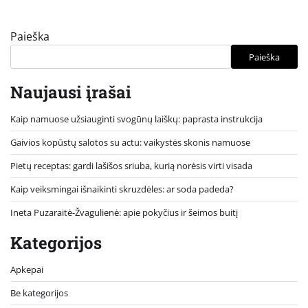
Paieška
Paieška
Naujausi įrašai
Kaip namuose užsiauginti svogūnų laiškų: paprasta instrukcija
Gaivios kopūstų salotos su actu: vaikystės skonis namuose
Pietų receptas: gardi lašišos sriuba, kurią norėsis virti visada
Kaip veiksmingai išnaikinti skruzdėles: ar soda padeda?
Ineta Puzaraitė-Žvagulienė: apie pokyčius ir šeimos buitį
Kategorijos
Apkepai
Be kategorijos