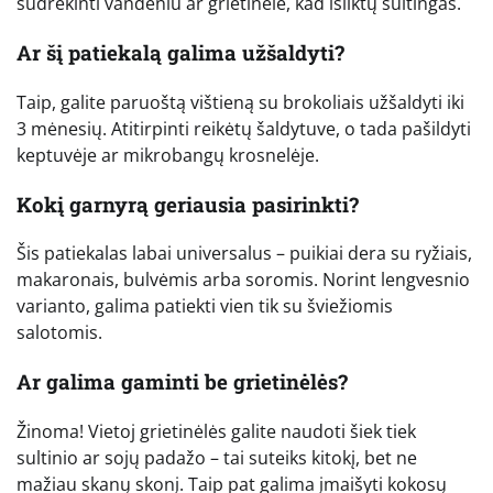
sudrėkinti vandeniu ar grietinėle, kad išliktų sultingas.
Ar šį patiekalą galima užšaldyti?
Taip, galite paruoštą vištieną su brokoliais užšaldyti iki
3 mėnesių. Atitirpinti reikėtų šaldytuve, o tada pašildyti
keptuvėje ar mikrobangų krosnelėje.
Kokį garnyrą geriausia pasirinkti?
Šis patiekalas labai universalus – puikiai dera su ryžiais,
makaronais, bulvėmis arba soromis. Norint lengvesnio
varianto, galima patiekti vien tik su šviežiomis
salotomis.
Ar galima gaminti be grietinėlės?
Žinoma! Vietoj grietinėlės galite naudoti šiek tiek
sultinio ar sojų padažo – tai suteiks kitokį, bet ne
mažiau skanų skonį. Taip pat galima įmaišyti kokosų