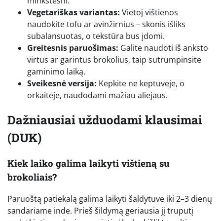
minkštesni.
Vegetariškas variantas:
Vietoj vištienos
naudokite tofu ar avinžirnius – skonis išliks
subalansuotas, o tekstūra bus įdomi.
Greitesnis paruošimas:
Galite naudoti iš anksto
virtus ar garintus brokolius, taip sutrumpinsite
gaminimo laiką.
Sveikesnė versija:
Kepkite ne keptuvėje, o
orkaitėje, naudodami mažiau aliejaus.
Dažniausiai užduodami klausimai
(DUK)
Kiek laiko galima laikyti vištieną su
brokoliais?
Paruoštą patiekalą galima laikyti šaldytuve iki 2–3 dienų
sandariame inde. Prieš šildymą geriausia jį truputį