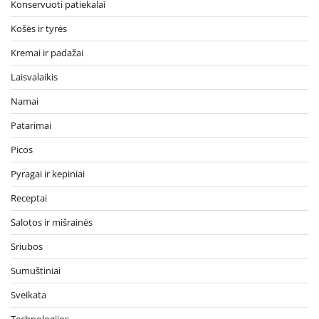
Konservuoti patiekalai
Košės ir tyrės
Kremai ir padažai
Laisvalaikis
Namai
Patarimai
Picos
Pyragai ir kepiniai
Receptai
Salotos ir mišrainės
Sriubos
Sumuštiniai
Sveikata