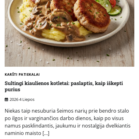
KARŠTI PATIEKALAI
Sultingi kiaulienos kotletai: paslaptis, kaip iškepti
purius
2026 4 Liepos
Niekas taip nesuburia šeimos narių prie bendro stalo
po ilgos ir varginančios darbo dienos, kaip po visus
namus pasklindantis, jaukumu ir nostalgija dvelkiantis
naminio maisto […]