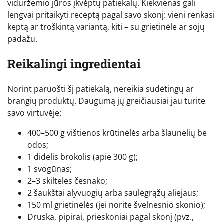
viduržemio jūros įkvėptų patiekalų. Kiekvienas gali
lengvai pritaikyti receptą pagal savo skonį: vieni renkasi
keptą ar troškintą variantą, kiti – su grietinėle ar sojų
padažu.
Reikalingi ingredientai
Norint paruošti šį patiekalą, nereikia sudėtingų ar
brangių produktų. Daugumą jų greičiausiai jau turite
savo virtuvėje:
400–500 g vištienos krūtinėlės arba šlaunelių be
odos;
1 didelis brokolis (apie 300 g);
1 svogūnas;
2–3 skiltelės česnako;
2 šaukštai alyvuogių arba saulėgrąžų aliejaus;
150 ml grietinėlės (jei norite švelnesnio skonio);
Druska, pipirai, prieskoniai pagal skonį (pvz.,