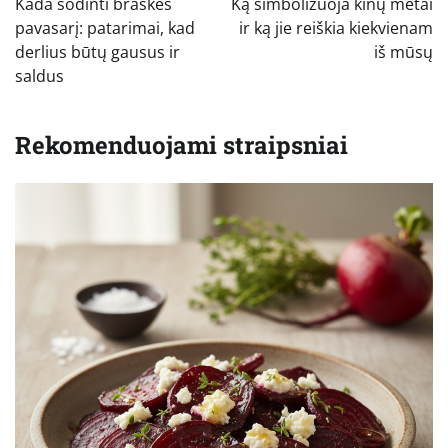
Kada sodinti braškes
Ką simbolizuoja kinų metai
įrašų
pavasarį: patarimai, kad
ir ką jie reiškia kiekvienam
derlius būtų gausus ir
iš mūsų
saldus
Rekomenduojami straipsniai