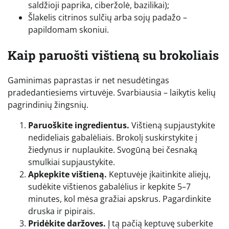
saldžioji paprika, ciberžolė, bazilikai);
Šlakelis citrinos sulčių arba sojų padažo –
papildomam skoniui.
Kaip paruošti vištieną su brokoliais
Gaminimas paprastas ir net nesudėtingas
pradedantiesiems virtuvėje. Svarbiausia – laikytis kelių
pagrindinių žingsnių.
Paruoškite ingredientus.
Vištieną supjaustykite
nedideliais gabalėliais. Brokolį suskirstykite į
žiedynus ir nuplaukite. Svogūną bei česnaką
smulkiai supjaustykite.
Apkepkite vištieną.
Keptuvėje įkaitinkite aliejų,
sudėkite vištienos gabalėlius ir kepkite 5–7
minutes, kol mėsa gražiai apskrus. Pagardinkite
druska ir pipirais.
Pridėkite daržoves.
Į tą pačią keptuvę suberkite