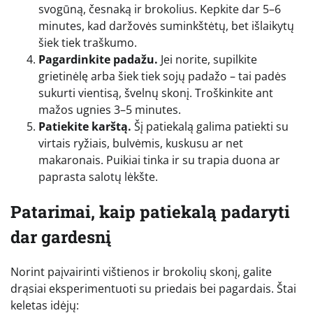
svogūną, česnaką ir brokolius. Kepkite dar 5–6
minutes, kad daržovės suminkštėtų, bet išlaikytų
šiek tiek traškumo.
Pagardinkite padažu.
Jei norite, supilkite
grietinėlę arba šiek tiek sojų padažo – tai padės
sukurti vientisą, švelnų skonį. Troškinkite ant
mažos ugnies 3–5 minutes.
Patiekite karštą.
Šį patiekalą galima patiekti su
virtais ryžiais, bulvėmis, kuskusu ar net
makaronais. Puikiai tinka ir su trapia duona ar
paprasta salotų lėkšte.
Patarimai, kaip patiekalą padaryti
dar gardesnį
Norint paįvairinti vištienos ir brokolių skonį, galite
drąsiai eksperimentuoti su priedais bei pagardais. Štai
keletas idėjų: