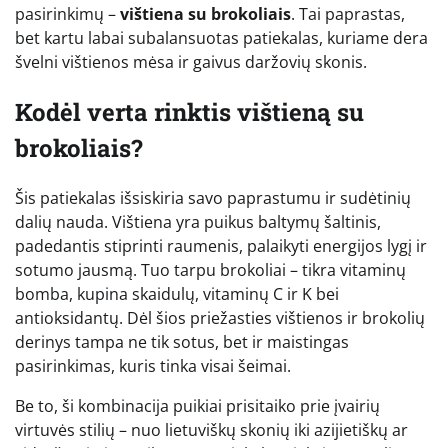
pasirinkimų –
vištiena su brokoliais
. Tai paprastas,
bet kartu labai subalansuotas patiekalas, kuriame dera
švelni vištienos mėsa ir gaivus daržovių skonis.
Kodėl verta rinktis vištieną su
brokoliais?
Šis patiekalas išsiskiria savo paprastumu ir sudėtinių
dalių nauda. Vištiena yra puikus baltymų šaltinis,
padedantis stiprinti raumenis, palaikyti energijos lygį ir
sotumo jausmą. Tuo tarpu brokoliai – tikra vitaminų
bomba, kupina skaidulų, vitaminų C ir K bei
antioksidantų. Dėl šios priežasties vištienos ir brokolių
derinys tampa ne tik sotus, bet ir maistingas
pasirinkimas, kuris tinka visai šeimai.
Be to, ši kombinacija puikiai prisitaiko prie įvairių
virtuvės stilių – nuo lietuviškų skonių iki azijietiškų ar