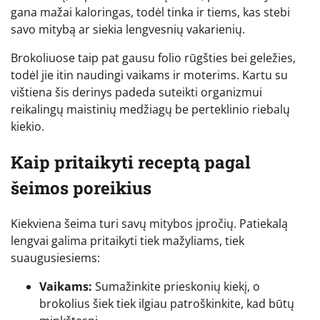
gana mažai kaloringas, todėl tinka ir tiems, kas stebi
savo mitybą ar siekia lengvesnių vakarienių.
Brokoliuose taip pat gausu folio rūgšties bei geležies,
todėl jie itin naudingi vaikams ir moterims. Kartu su
vištiena šis derinys padeda suteikti organizmui
reikalingų maistinių medžiagų be perteklinio riebalų
kiekio.
Kaip pritaikyti receptą pagal
šeimos poreikius
Kiekviena šeima turi savų mitybos įpročių. Patiekalą
lengvai galima pritaikyti tiek mažyliams, tiek
suaugusiesiems:
Vaikams:
Sumažinkite prieskonių kiekį, o
brokolius šiek tiek ilgiau patroškinkite, kad būtų