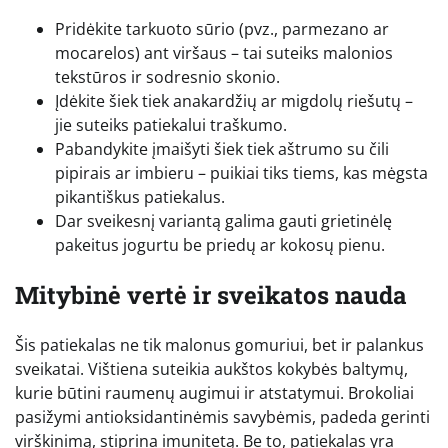
Pridėkite tarkuoto sūrio (pvz., parmezano ar
mocarelos) ant viršaus – tai suteiks malonios
tekstūros ir sodresnio skonio.
Įdėkite šiek tiek anakardžių ar migdolų riešutų –
jie suteiks patiekalui traškumo.
Pabandykite įmaišyti šiek tiek aštrumo su čili
pipirais ar imbieru – puikiai tiks tiems, kas mėgsta
pikantiškus patiekalus.
Dar sveikesnį variantą galima gauti grietinėlę
pakeitus jogurtu be priedų ar kokosų pienu.
Mitybinė vertė ir sveikatos nauda
Šis patiekalas ne tik malonus gomuriui, bet ir palankus
sveikatai. Vištiena suteikia aukštos kokybės baltymų,
kurie būtini raumenų augimui ir atstatymui. Brokoliai
pasižymi antioksidantinėmis savybėmis, padeda gerinti
virškinimą, stiprina imunitetą. Be to, patiekalas yra