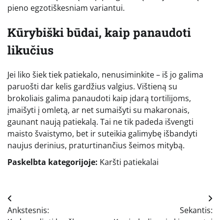
pieno egzotiškesniam variantui.
Kūrybiški būdai, kaip panaudoti
likučius
Jei liko šiek tiek patiekalo, nenusiminkite – iš jo galima
paruošti dar kelis gardžius valgius. Vištieną su
brokoliais galima panaudoti kaip įdarą tortilijoms,
įmaišyti į omletą, ar net sumaišyti su makaronais,
gaunant naują patiekalą. Tai ne tik padeda išvengti
maisto švaistymo, bet ir suteikia galimybę išbandyti
naujus derinius, praturtinančius šeimos mitybą.
Paskelbta kategorijoje:
Karšti patiekalai
Navigacija
Ankstesnis:
Sekantis:
tarp