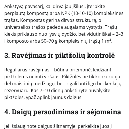
Ankstyvą pavasarį, kai dirva jau įšilusi, įterpkite
perplautą kompostą arba NPK (10-10-10) kompleksines
trąšas. Kompostas gerina dirvos struktūrą, o
universalios trąšos padeda augalams vystytis. Trąšų
kiekis priklauso nuo lysvių dydžio, bet vidutiniškai – 2–3
l komposto arba 50–70 g kompleksinių trąšų 1 m².
3. Ravėjimas ir piktžolių kontrolė
Reguliarus ravėjimas – būtina priemonė, leidžianti
piktžolėms neimti viršaus. Piktžolės ne tik konkuruoja
dėl maistinių medžiagų, bet ir gali būti ligų bei kenkėjų
rezervuaru. Kas 7–10 dienų anksti ryte nuvalykite
piktžoles, ypač aplink jaunus daigus.
4. Daigų persodinimas ir sėjomaina
Jei išsiauginote daigus šiltnamyje, perkelkite juos į