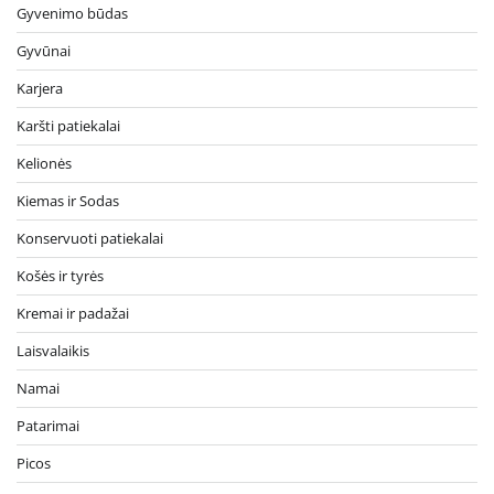
Gyvenimo būdas
Gyvūnai
Karjera
Karšti patiekalai
Kelionės
Kiemas ir Sodas
Konservuoti patiekalai
Košės ir tyrės
Kremai ir padažai
Laisvalaikis
Namai
Patarimai
Picos