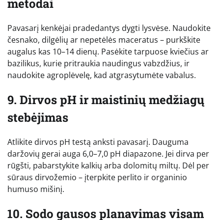
metodai
Pavasarį kenkėjai pradedantys dygti lysvėse. Naudokite
česnako, dilgėlių ar nepetėlės maceratus – purkškite
augalus kas 10–14 dienų. Pasėkite tarpuose kviečius ar
bazilikus, kurie pritraukia naudingus vabzdžius, ir
naudokite agroplėvelę, kad atgrasytumėte vabalus.
9. Dirvos pH ir maistinių medžiagų
stebėjimas
Atlikite dirvos pH testą anksti pavasarį. Dauguma
daržovių gerai auga 6,0–7,0 pH diapazone. Jei dirva per
rūgšti, pabarstykite kalkių arba dolomitų miltų. Dėl per
sūraus dirvožemio – įterpkite perlito ir organinio
humuso mišinį.
10. Sodo gausos planavimas visam