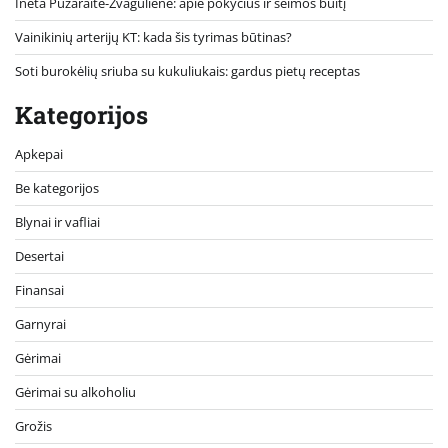
Ineta Puzaraitė-Žvagulienė: apie pokyčius ir šeimos buitį
Vainikinių arterijų KT: kada šis tyrimas būtinas?
Soti burokėlių sriuba su kukuliukais: gardus pietų receptas
Kategorijos
Apkepai
Be kategorijos
Blynai ir vafliai
Desertai
Finansai
Garnyrai
Gėrimai
Gėrimai su alkoholiu
Grožis