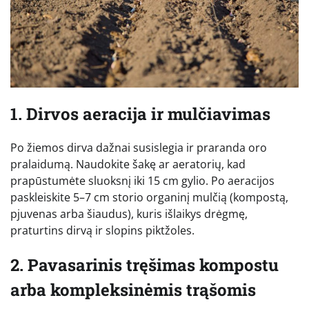
1. Dirvos aeracija ir mulčiavimas
Po žiemos dirva dažnai susislegia ir praranda oro
pralaidumą. Naudokite šakę ar aeratorių, kad
prapūstumėte sluoksnį iki 15 cm gylio. Po aeracijos
paskleiskite 5–7 cm storio organinį mulčią (kompostą,
pjuvenas arba šiaudus), kuris išlaikys drėgmę,
praturtins dirvą ir slopins piktžoles.
2. Pavasarinis tręšimas kompostu
arba kompleksinėmis trąšomis