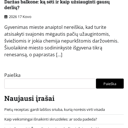
Daržas balkone: ką sėti ir kaip užsiauginti gausų
derlių?
2026 17 Kovo
Gyvenimas mieste anaiptol nereiškia, kad turite
atsisakyti svajonės mėgautis pačių užaugintomis,
šviežiomis ir jokia chemija nepurkštomis daržovėmis.
Šiuolaikinė miesto sodininkystė išgyvena tikrą
renesansą, o paprastas […]
Paieška
Paieška
Naujausi įrašai
Pietų receptas: gardi lašišos sriuba, kurią norėsis virti visada
Kaip veiksmingai išnaikinti skruzdėles: ar soda padeda?