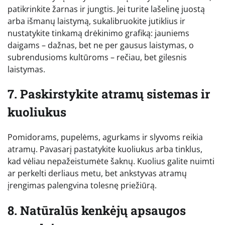
patikrinkite žarnas ir jungtis. Jei turite lašelinę juostą
arba išmanų laistymą, sukalibruokite jutiklius ir
nustatykite tinkamą drėkinimo grafiką: jauniems
daigams – dažnas, bet ne per gausus laistymas, o
subrendusioms kultūroms – rečiau, bet gilesnis
laistymas.
7. Paskirstykite atramų sistemas ir
kuoliukus
Pomidorams, pupelėms, agurkams ir slyvoms reikia
atramų. Pavasarį pastatykite kuoliukus arba tinklus,
kad vėliau nepažeistumėte šaknų. Kuolius galite nuimti
ar perkelti derliaus metu, bet ankstyvas atramų
įrengimas palengvina tolesnę priežiūrą.
8. Natūralūs kenkėjų apsaugos