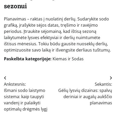
sezonui
Planavimas – raktas į nuolatinį derlių. Sudarykite sodo
grafiką, įrašykite sėjos datas, tręšimo ir ravėjimo
periodus. Įtraukite sėjomainą, kad ištisą sezoną
laikytumėte lysves efektyviai ir derlių nuimtumėte
ištisus mėnesius. Tokiu būdu gausite nuoseklų derlių,
optimizuosite savo laiką ir išvengsite derliaus tuštumų.
Paskelbta kategorijoje:
Kiemas ir Sodas
Navigacija
Ankstesnis:
Sekantis:
tarp
Išmani sodo laistymo
Gėlių lysvių dizainas: spalvų
įrašų
sistema: kaip taupyti
deriniai ir augalų aukščio
vandenį ir palaikyti
planavimas
optimalų drėgmės lygį