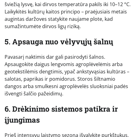
šviežią lysvę, kai dirvos temperatūra pakils iki 10–12 °C.
Laikykitės kultūrų kaitos principo – praėjusiais metais
augintas daržoves statykite naujame plote, kad
sumažintumėte dirvos ligų riziką.
5. Apsauga nuo vėlyvųjų šalnų
Pavasarį naktimis dar gali pasirodyti šalnos.
Apsaugokite daigus lengvomis agroplėvelėmis arba
geotekstilėmis dengtimis, ypač ankstyvąsias kultūras –
salotas, paprikas ir pomidorus. Storos šiltnamio
dangos arba smulkesni agroplėvelės sluoksniai padės
išvengti šalčio pažeidimų.
6. Drėkinimo sistemos patikra ir
įjungimas
Prieš intensyvų laistymo sezoną išvalykite purkštukus,