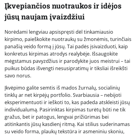
Įkvepiančios nuotraukos ir idėjos
jūsų naujam įvaizdžiui
Norėdami lengviau apsispręsti dėl tinkamiausio
kirpimo, paieškokite nuotraukų su žmonėmis, turinčiais
panašią veido formą į jūsų. Tai padės įsivaizduoti, kaip
konkretus kirpimas atrodys realybėje. Išsaugokite
mėgstamus pavyzdžius ir parodykite juos meistrui – tai
puikus būdas išvengti nesusipratimų ir tiksliai išreikšti
savo norus.
Įkvėpimo galite semtis iš mados žurnalų, socialinių
tinklų ar net kirpėjų portfolio. Svarbiausia – nebijoti
eksperimentuoti ir ieškoti to, kas padeda atskleisti jūsų
individualumą. Pasirinktas kirpimas turėtų būti ne tik
gražus, bet ir patogus, lengvai prižiūrimas bei
atitinkantis jūsų kasdienį ritmą. Kai stilius suderinamas
su veido forma, plaukų tekstūra ir asmeniniu skoniu,