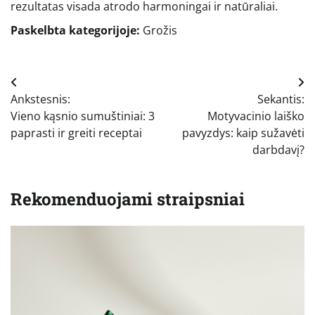
rezultatas visada atrodo harmoningai ir natūraliai.
Paskelbta kategorijoje:
Grožis
Navigacija
Ankstesnis:
Sekantis:
tarp
Vieno kąsnio sumuštiniai: 3
Motyvacinio laiško
įrašų
paprasti ir greiti receptai
pavyzdys: kaip sužavėti
darbdavį?
Rekomenduojami straipsniai