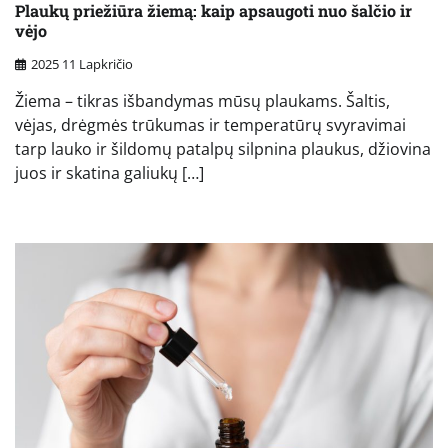
Plaukų priežiūra žiemą: kaip apsaugoti nuo šalčio ir
vėjo
2025 11 Lapkričio
Žiema – tikras išbandymas mūsų plaukams. Šaltis,
vėjas, drėgmės trūkumas ir temperatūrų svyravimai
tarp lauko ir šildomų patalpų silpnina plaukus, džiovina
juos ir skatina galiukų […]