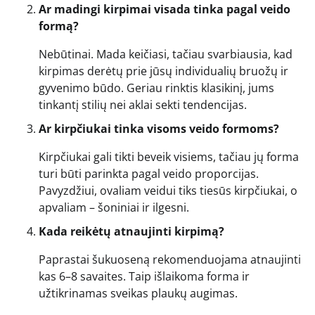
Ar madingi kirpimai visada tinka pagal veido
formą?
Nebūtinai. Mada keičiasi, tačiau svarbiausia, kad
kirpimas derėtų prie jūsų individualių bruožų ir
gyvenimo būdo. Geriau rinktis klasikinį, jums
tinkantį stilių nei aklai sekti tendencijas.
Ar kirpčiukai tinka visoms veido formoms?
Kirpčiukai gali tikti beveik visiems, tačiau jų forma
turi būti parinkta pagal veido proporcijas.
Pavyzdžiui, ovaliam veidui tiks tiesūs kirpčiukai, o
apvaliam – šoniniai ir ilgesni.
Kada reikėtų atnaujinti kirpimą?
Paprastai šukuoseną rekomenduojama atnaujinti
kas 6–8 savaites. Taip išlaikoma forma ir
užtikrinamas sveikas plaukų augimas.