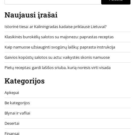
Naujausi įrašai
Istorinė tiesa: ar Kaliningradas kadaise priklausė Lietuvai?
Klasikinės burokėlių salotos su majonezu: paprastas receptas
Kaip namuose užsiauginti svogūnų laiškų: paprasta instrukcija
Gaivios kopūstų salotos su actu: vaikystės skonis namuose
Pietų receptas: gardi lašišos sriuba, kurią norėsis virti visada
Kategorijos
Apkepai
Be kategorijos
Blynai ir vafliai
Desertai
Finansai