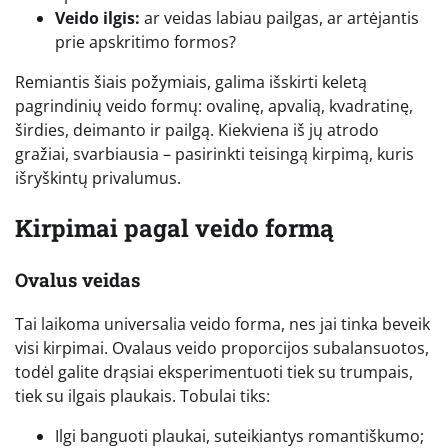
Veido ilgis:
ar veidas labiau pailgas, ar artėjantis
prie apskritimo formos?
Remiantis šiais požymiais, galima išskirti keletą
pagrindinių veido formų: ovalinę, apvalią, kvadratinę,
širdies, deimanto ir pailgą. Kiekviena iš jų atrodo
gražiai, svarbiausia – pasirinkti teisingą kirpimą, kuris
išryškintų privalumus.
Kirpimai pagal veido formą
Ovalus veidas
Tai laikoma universalia veido forma, nes jai tinka beveik
visi kirpimai. Ovalaus veido proporcijos subalansuotos,
todėl galite drąsiai eksperimentuoti tiek su trumpais,
tiek su ilgais plaukais. Tobulai tiks:
Ilgi banguoti plaukai, suteikiantys romantiškumo;