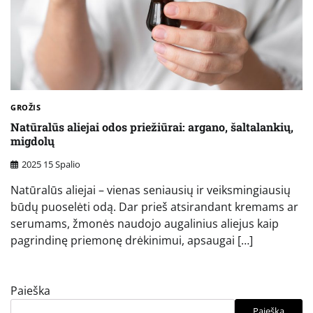
GROŽIS
Natūralūs aliejai odos priežiūrai: argano, šaltalankių,
migdolų
2025 15 Spalio
Natūralūs aliejai – vienas seniausių ir veiksmingiausių
būdų puoselėti odą. Dar prieš atsirandant kremams ar
serumams, žmonės naudojo augalinius aliejus kaip
pagrindinę priemonę drėkinimui, apsaugai […]
Paieška
Paieška