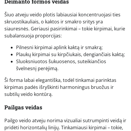
Deimanto formos veidas
Šiuo atveju veido plotis labiausiai koncentruojasi ties
skruostikauliais, o kaktos ir smakro sritys yra
siauresnės. Geriausi pasirinkimai – tokie kirpimai, kurie
subalansuoja proporcijas:
Pilnesni kirpimai aplink kaktą ir smakrą;
Plaukų kirpimai su kirpčiukais, dengiančiais kaktą;
Sluoksniuotos šukuosenos, suteikiančios
švelnesnį perėjimą.
Ši forma labai elegantiška, todėl tinkamai parinktas
kirpimas padės išryškinti harmoningus bruožus ir
subtilų veido kontūrą.
Pailgas veidas
Pailgo veido atveju norima vizualiai sutrumpinti veidą ir
pridėti horizontalių linijų. Tinkamiausi kirpimai – tokie,