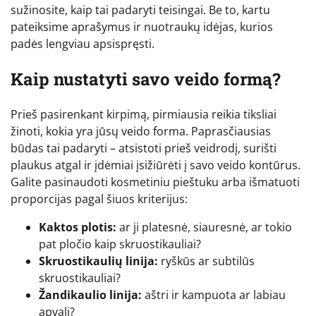
sužinosite, kaip tai padaryti teisingai. Be to, kartu
pateiksime aprašymus ir nuotraukų idėjas, kurios
padės lengviau apsispręsti.
Kaip nustatyti savo veido formą?
Prieš pasirenkant kirpimą, pirmiausia reikia tiksliai
žinoti, kokia yra jūsų veido forma. Paprasčiausias
būdas tai padaryti – atsistoti prieš veidrodį, surišti
plaukus atgal ir įdėmiai įsižiūrėti į savo veido kontūrus.
Galite pasinaudoti kosmetiniu pieštuku arba išmatuoti
proporcijas pagal šiuos kriterijus:
Kaktos plotis:
ar ji platesnė, siauresnė, ar tokio
pat pločio kaip skruostikauliai?
Skruostikaulių linija:
ryškūs ar subtilūs
skruostikauliai?
Žandikaulio linija:
aštri ir kampuota ar labiau
apvali?