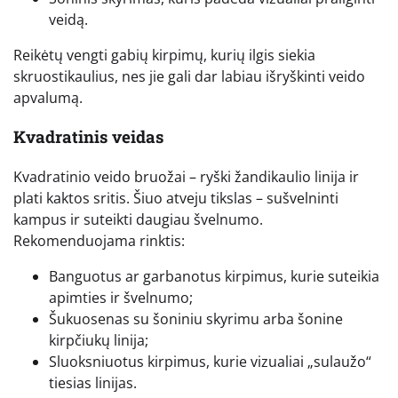
veidą.
Reikėtų vengti gabių kirpimų, kurių ilgis siekia
skruostikaulius, nes jie gali dar labiau išryškinti veido
apvalumą.
Kvadratinis veidas
Kvadratinio veido bruožai – ryški žandikaulio linija ir
plati kaktos sritis. Šiuo atveju tikslas – sušvelninti
kampus ir suteikti daugiau švelnumo.
Rekomenduojama rinktis:
Banguotus ar garbanotus kirpimus, kurie suteikia
apimties ir švelnumo;
Šukuosenas su šoniniu skyrimu arba šonine
kirpčiukų linija;
Sluoksniuotus kirpimus, kurie vizualiai „sulaužo“
tiesias linijas.