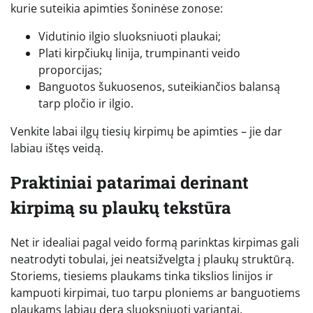
kurie suteikia apimties šoninėse zonose:
Vidutinio ilgio sluoksniuoti plaukai;
Plati kirpčiukų linija, trumpinanti veido
proporcijas;
Banguotos šukuosenos, suteikiančios balansą
tarp pločio ir ilgio.
Venkite labai ilgų tiesių kirpimų be apimties – jie dar
labiau ištęs veidą.
Praktiniai patarimai derinant
kirpimą su plaukų tekstūra
Net ir idealiai pagal veido formą parinktas kirpimas gali
neatrodyti tobulai, jei neatsižvelgta į plaukų struktūrą.
Storiems, tiesiems plaukams tinka tikslios linijos ir
kampuoti kirpimai, tuo tarpu ploniems ar banguotiems
plaukams labiau dera sluoksniuoti variantai,