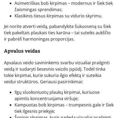
Asimetriškas bob kirpimas – modernus ir šiek tiek
žaismingas sprendimas;
Klasikinis tiesus kirpimas su vidurio skyrimu.
Jei norite atverti veidą, pabandykite šukuoseną su šiek
tiek pakeltais plaukais ties karūna – tai suteiks aukščio
ir pabrėš harmoningas proporcijas.
Apvalus veidas
Apvalaus veido savininkėms svarbu vizualiai prailginti
veidą ir sudaryti liesesnio vaizdo įspūdį. Todėl tinka
tokie kirpimai, kurie sukuria ilgio efektą ir suteikia
veidui struktūros. Geriausi pasirinkimai:
Ilgų sluoksniuotų plaukų kirpimai, kuriuose
apimtis koncentruojama viršuje;
Kampuotas bob kirpimas – trumpesnis gale ir šiek
tiek ilgesnis priekyje;
Šoninis skyrimas, kuris padeda vizualiai prailginti