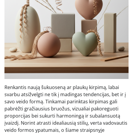
Renkantis naują šukuoseną ar plaukų kirpimą, labai
svarbu atsižvelgti ne tik į madingas tendencijas, bet ir į
savo veido formą. Tinkamai parinktas kirpimas gali
pabrėžti gražiausius bruožus, vizualiai pakoreguoti
proporcijas bei sukurti harmoningą ir subalansuotą
įvaizdį. Norint atrasti idealiausią stilių, verta vadovautis
veido formos ypatumais, o šiame straipsnyje