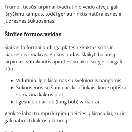
Trumpi, tiesūs kirpimai kvadratinio veido atveju gali
išryškinti kampus, todėl geriau rinktis natūralesnes ir
judresnes šukuosenas.
Širdies formos veidas
Šiai veido formai būdinga platesnė kaktos sritis ir
siauresnis smakras. Puikus būdas išlaikyti balansą –
kirpimas, suteikiantis apimties smakro srityje. Tai gali
būti:
Vidutinio ilgio kirpimas su švelniomis bangomis;
Šukuosenos su šoniniais kirpčiukais, kurie optiškai
sumažina kaktos plotį;
Ilgesni bob ar lob (long bob) variantai.
Venkite labai trumpų kirpimų bei tiesių kirpčiukų, kurie
gali pabrėžti kaktos platumą.