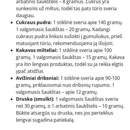
arbatinis šaukštelis – 8 gramus. Cukrus yra
sunkesnis už miltus, todėl tas pats tūris sveria
daugiau.
Cukraus pudra:
1 stiklinė sveria apie 140 gramų.
1 valgomasis šaukštas – 20 gramų. Kadangi
cukraus pudra linkusi sušokti į gumuliukus, prieš
matuojant tūriu, rekomenduojama ją išsijoti.
Kakavos milteliai:
1 stiklinė sveria apie 100
gramų. 1 valgomasis šaukštas – 15 gramų. Kakava
yra itin lengvas produktas, todėl su ja reikia elgtis
ypač atidžiai.
Avižiniai dribsniai:
1 stiklinė sveria apie 90-100
gramų, priklausomai nuo dribsnių rupumo. 1
valgomasis šaukštas – apie 12 gramų.
Druska (smulki):
1 valgomasis šaukštas sveria
net 30 gramų, o 1 arbatinis šaukštelis – 10 gramų.
Būkite atsargūs su druska, nes jos perteklius
lengvai sugadina patiekalą.