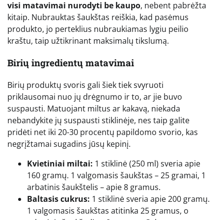
visi matavimai nurodyti be kaupo
, nebent pabrėžta
kitaip. Nubrauktas šaukštas reiškia, kad pasėmus
produkto, jo perteklius nubraukiamas lygiu peilio
kraštu, taip užtikrinant maksimalų tikslumą.
Birių ingredientų matavimai
Birių produktų svoris gali šiek tiek svyruoti
priklausomai nuo jų drėgnumo ir to, ar jie buvo
suspausti. Matuojant miltus ar kakavą, niekada
nebandykite jų suspausti stiklinėje, nes taip galite
pridėti net iki 20-30 procentų papildomo svorio, kas
negrįžtamai sugadins jūsų kepinį.
Kvietiniai miltai:
1 stiklinė (250 ml) sveria apie
160 gramų. 1 valgomasis šaukštas – 25 gramai, 1
arbatinis šaukštelis – apie 8 gramus.
Baltasis cukrus:
1 stiklinė sveria apie 200 gramų.
1 valgomasis šaukštas atitinka 25 gramus, o