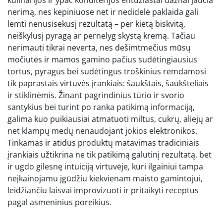
nerimą, nes kepiniuose net ir nedidelė paklaida gali
lemti nenusisekusį rezultatą – per kietą biskvitą,
neiškylusį pyragą ar pernelyg skystą kremą. Tačiau
nerimauti tikrai neverta, nes dešimtmečius mūsų
močiutės ir mamos gamino pačius sudėtingiausius
tortus, pyragus bei sudėtingus troškinius remdamosi
tik paprastais virtuvės įrankiais: šaukštais, šaukšteliais
ir stiklinėmis. Žinant pagrindinius tūrio ir svorio
santykius bei turint po ranka patikimą informaciją,
galima kuo puikiausiai atmatuoti miltus, cukrų, aliejų ar
net klampų medų nenaudojant jokios elektronikos.
Tinkamas ir atidus produktų matavimas tradiciniais
įrankiais užtikrina ne tik patikimą galutinį rezultatą, bet
ir ugdo gilesnę intuiciją virtuvėje, kuri ilgainiui tampa
neįkainojamu įgūdžiu kiekvienam maisto gamintojui,
leidžiančiu laisvai improvizuoti ir pritaikyti receptus
pagal asmeninius poreikius.