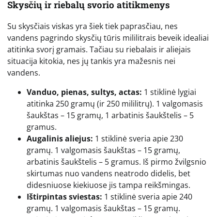
Skysčių ir riebalų svorio atitikmenys
Su skysčiais viskas yra šiek tiek paprasčiau, nes
vandens pagrindo skysčių tūris mililitrais beveik idealiai
atitinka svorį gramais. Tačiau su riebalais ir aliejais
situacija kitokia, nes jų tankis yra mažesnis nei
vandens.
Vanduo, pienas, sultys, actas:
1 stiklinė lygiai
atitinka 250 gramų (ir 250 mililitrų). 1 valgomasis
šaukštas – 15 gramų, 1 arbatinis šaukštelis – 5
gramus.
Augalinis aliejus:
1 stiklinė sveria apie 230
gramų. 1 valgomasis šaukštas – 15 gramų,
arbatinis šaukštelis – 5 gramus. Iš pirmo žvilgsnio
skirtumas nuo vandens neatrodo didelis, bet
didesniuose kiekiuose jis tampa reikšmingas.
Ištirpintas sviestas:
1 stiklinė sveria apie 240
gramų. 1 valgomasis šaukštas – 15 gramų.