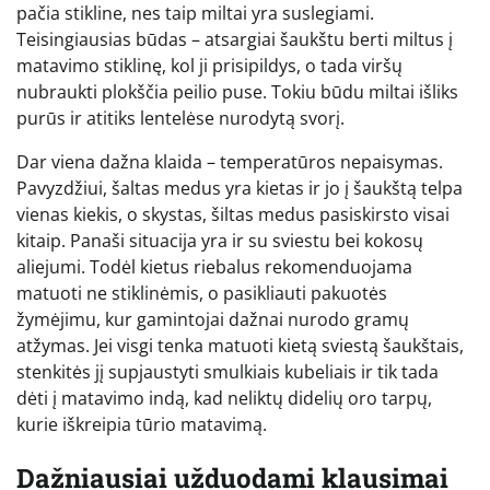
pačia stikline, nes taip miltai yra suslegiami.
Teisingiausias būdas – atsargiai šaukštu berti miltus į
matavimo stiklinę, kol ji prisipildys, o tada viršų
nubraukti plokščia peilio puse. Tokiu būdu miltai išliks
purūs ir atitiks lentelėse nurodytą svorį.
Dar viena dažna klaida – temperatūros nepaisymas.
Pavyzdžiui, šaltas medus yra kietas ir jo į šaukštą telpa
vienas kiekis, o skystas, šiltas medus pasiskirsto visai
kitaip. Panaši situacija yra ir su sviestu bei kokosų
aliejumi. Todėl kietus riebalus rekomenduojama
matuoti ne stiklinėmis, o pasikliauti pakuotės
žymėjimu, kur gamintojai dažnai nurodo gramų
atžymas. Jei visgi tenka matuoti kietą sviestą šaukštais,
stenkitės jį supjaustyti smulkiais kubeliais ir tik tada
dėti į matavimo indą, kad neliktų didelių oro tarpų,
kurie iškreipia tūrio matavimą.
Dažniausiai užduodami klausimai