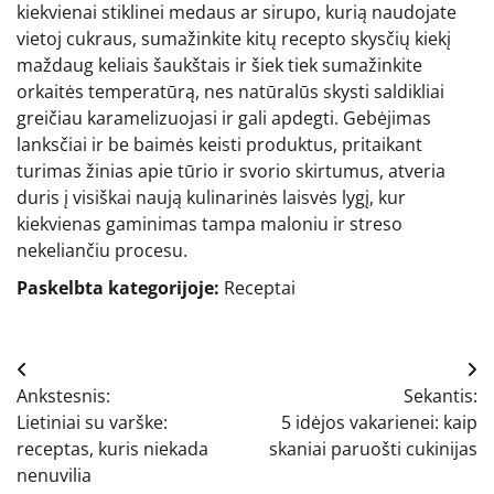
kiekvienai stiklinei medaus ar sirupo, kurią naudojate
vietoj cukraus, sumažinkite kitų recepto skysčių kiekį
maždaug keliais šaukštais ir šiek tiek sumažinkite
orkaitės temperatūrą, nes natūralūs skysti saldikliai
greičiau karamelizuojasi ir gali apdegti. Gebėjimas
lanksčiai ir be baimės keisti produktus, pritaikant
turimas žinias apie tūrio ir svorio skirtumus, atveria
duris į visiškai naują kulinarinės laisvės lygį, kur
kiekvienas gaminimas tampa maloniu ir streso
nekeliančiu procesu.
Paskelbta kategorijoje:
Receptai
Navigacija
Ankstesnis:
Sekantis:
tarp
Lietiniai su varške:
5 idėjos vakarienei: kaip
įrašų
receptas, kuris niekada
skaniai paruošti cukinijas
nenuvilia