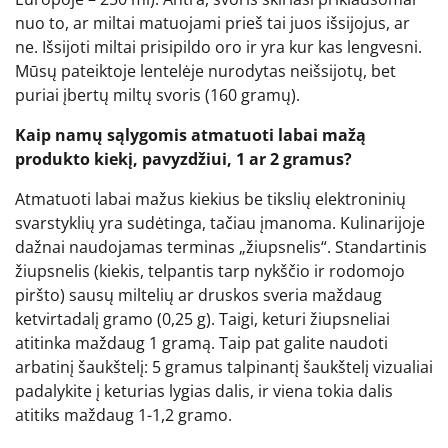
nuo to, ar miltai matuojami prieš tai juos išsijojus, ar
ne. Išsijoti miltai prisipildo oro ir yra kur kas lengvesni.
Mūsų pateiktoje lentelėje nurodytas neišsijotų, bet
puriai įbertų miltų svoris (160 gramų).
Kaip namų sąlygomis atmatuoti labai mažą
produkto kiekį, pavyzdžiui, 1 ar 2 gramus?
Atmatuoti labai mažus kiekius be tikslių elektroninių
svarstyklių yra sudėtinga, tačiau įmanoma. Kulinarijoje
dažnai naudojamas terminas „žiupsnelis“. Standartinis
žiupsnelis (kiekis, telpantis tarp nykščio ir rodomojo
piršto) sausų miltelių ar druskos sveria maždaug
ketvirtadalį gramo (0,25 g). Taigi, keturi žiupsneliai
atitinka maždaug 1 gramą. Taip pat galite naudoti
arbatinį šaukštelį: 5 gramus talpinantį šaukštelį vizualiai
padalykite į keturias lygias dalis, ir viena tokia dalis
atitiks maždaug 1-1,2 gramo.