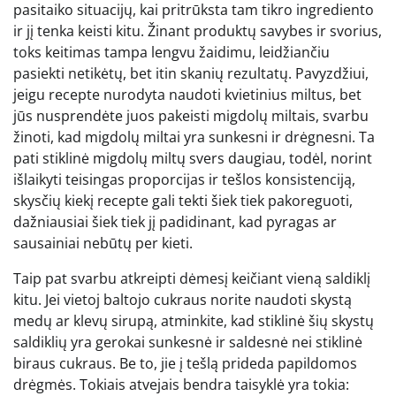
pasitaiko situacijų, kai pritrūksta tam tikro ingrediento
ir jį tenka keisti kitu. Žinant produktų savybes ir svorius,
toks keitimas tampa lengvu žaidimu, leidžiančiu
pasiekti netikėtų, bet itin skanių rezultatų. Pavyzdžiui,
jeigu recepte nurodyta naudoti kvietinius miltus, bet
jūs nusprendėte juos pakeisti migdolų miltais, svarbu
žinoti, kad migdolų miltai yra sunkesni ir drėgnesni. Ta
pati stiklinė migdolų miltų svers daugiau, todėl, norint
išlaikyti teisingas proporcijas ir tešlos konsistenciją,
skysčių kiekį recepte gali tekti šiek tiek pakoreguoti,
dažniausiai šiek tiek jį padidinant, kad pyragas ar
sausainiai nebūtų per kieti.
Taip pat svarbu atkreipti dėmesį keičiant vieną saldiklį
kitu. Jei vietoj baltojo cukraus norite naudoti skystą
medų ar klevų sirupą, atminkite, kad stiklinė šių skystų
saldiklių yra gerokai sunkesnė ir saldesnė nei stiklinė
biraus cukraus. Be to, jie į tešlą prideda papildomos
drėgmės. Tokiais atvejais bendra taisyklė yra tokia: