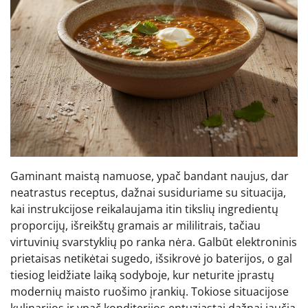
Gaminant maistą namuose, ypač bandant naujus, dar
neatrastus receptus, dažnai susiduriame su situacija,
kai instrukcijose reikalaujama itin tikslių ingredientų
proporcijų, išreikštų gramais ar mililitrais, tačiau
virtuvinių svarstyklių po ranka nėra. Galbūt elektroninis
prietaisas netikėtai sugedo, išsikrovė jo baterijos, o gal
tiesiog leidžiate laiką sodyboje, kur neturite įprastų
modernių maisto ruošimo įrankių. Tokiose situacijose
kulinarijos ir ypač konditerijos entuziastai dažnai jaučia