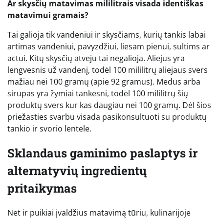
Ar skysčių matavimas mililitrais visada identiškas
matavimui gramais?
Tai galioja tik vandeniui ir skysčiams, kurių tankis labai
artimas vandeniui, pavyzdžiui, liesam pienui, sultims ar
actui. Kitų skysčių atveju tai negalioja. Aliejus yra
lengvesnis už vandenį, todėl 100 mililitrų aliejaus svers
mažiau nei 100 gramų (apie 92 gramus). Medus arba
sirupas yra žymiai tankesni, todėl 100 mililitrų šių
produktų svers kur kas daugiau nei 100 gramų. Dėl šios
priežasties svarbu visada pasikonsultuoti su produktų
tankio ir svorio lentele.
Sklandaus gaminimo paslaptys ir
alternatyvių ingredientų
pritaikymas
Net ir puikiai įvaldžius matavimą tūriu, kulinarijoje