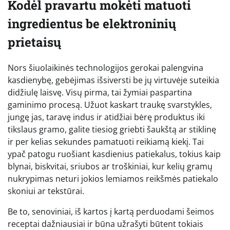
Kodėl pravartu mokėti matuoti
ingredientus be elektroninių
prietaisų
Nors šiuolaikinės technologijos gerokai palengvina
kasdienybę, gebėjimas išsiversti be jų virtuvėje suteikia
didžiulę laisvę. Visų pirma, tai žymiai paspartina
gaminimo procesą. Užuot kaskart traukę svarstykles,
jungę jas, taravę indus ir atidžiai bėrę produktus iki
tikslaus gramo, galite tiesiog griebti šaukštą ar stiklinę
ir per kelias sekundes pamatuoti reikiamą kiekį. Tai
ypač patogu ruošiant kasdienius patiekalus, tokius kaip
blynai, biskvitai, sriubos ar troškiniai, kur kelių gramų
nukrypimas neturi jokios lemiamos reikšmės patiekalo
skoniui ar tekstūrai.
Be to, senoviniai, iš kartos į kartą perduodami šeimos
receptai dažniausiai ir būna užrašyti būtent tokiais