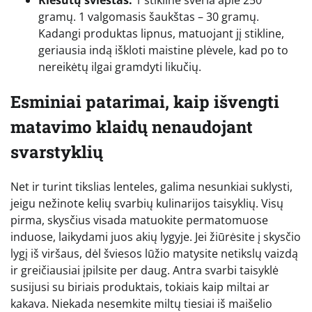
gramų. 1 valgomasis šaukštas – 30 gramų.
Kadangi produktas lipnus, matuojant jį stikline,
geriausia indą iškloti maistine plėvele, kad po to
nereikėtų ilgai gramdyti likučių.
Esminiai patarimai, kaip išvengti
matavimo klaidų nenaudojant
svarstyklių
Net ir turint tikslias lenteles, galima nesunkiai suklysti,
jeigu nežinote kelių svarbių kulinarijos taisyklių. Visų
pirma, skysčius visada matuokite permatomuose
induose, laikydami juos akių lygyje. Jei žiūrėsite į skysčio
lygį iš viršaus, dėl šviesos lūžio matysite netikslų vaizdą
ir greičiausiai įpilsite per daug. Antra svarbi taisyklė
susijusi su biriais produktais, tokiais kaip miltai ar
kakava. Niekada nesemkite miltų tiesiai iš maišelio