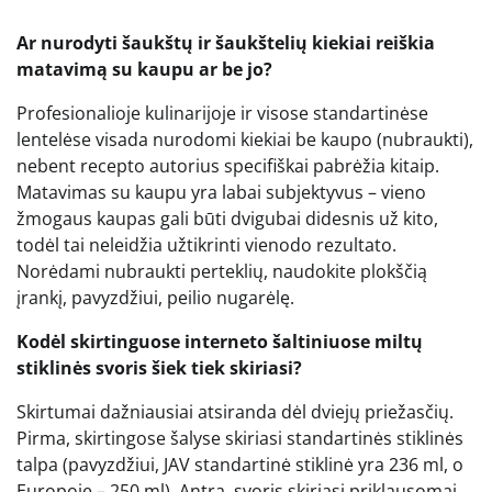
Ar nurodyti šaukštų ir šaukštelių kiekiai reiškia
matavimą su kaupu ar be jo?
Profesionalioje kulinarijoje ir visose standartinėse
lentelėse visada nurodomi kiekiai be kaupo (nubraukti),
nebent recepto autorius specifiškai pabrėžia kitaip.
Matavimas su kaupu yra labai subjektyvus – vieno
žmogaus kaupas gali būti dvigubai didesnis už kito,
todėl tai neleidžia užtikrinti vienodo rezultato.
Norėdami nubraukti perteklių, naudokite plokščią
įrankį, pavyzdžiui, peilio nugarėlę.
Kodėl skirtinguose interneto šaltiniuose miltų
stiklinės svoris šiek tiek skiriasi?
Skirtumai dažniausiai atsiranda dėl dviejų priežasčių.
Pirma, skirtingose šalyse skiriasi standartinės stiklinės
talpa (pavyzdžiui, JAV standartinė stiklinė yra 236 ml, o
Europoje – 250 ml). Antra, svoris skiriasi priklausomai