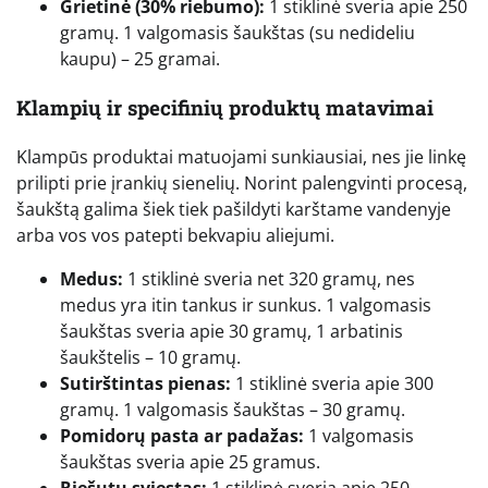
Grietinė (30% riebumo):
1 stiklinė sveria apie 250
gramų. 1 valgomasis šaukštas (su nedideliu
kaupu) – 25 gramai.
Klampių ir specifinių produktų matavimai
Klampūs produktai matuojami sunkiausiai, nes jie linkę
prilipti prie įrankių sienelių. Norint palengvinti procesą,
šaukštą galima šiek tiek pašildyti karštame vandenyje
arba vos vos patepti bekvapiu aliejumi.
Medus:
1 stiklinė sveria net 320 gramų, nes
medus yra itin tankus ir sunkus. 1 valgomasis
šaukštas sveria apie 30 gramų, 1 arbatinis
šaukštelis – 10 gramų.
Sutirštintas pienas:
1 stiklinė sveria apie 300
gramų. 1 valgomasis šaukštas – 30 gramų.
Pomidorų pasta ar padažas:
1 valgomasis
šaukštas sveria apie 25 gramus.
Riešutų sviestas:
1 stiklinė sveria apie 250