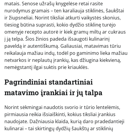
matais. Senose užrašų knygelėse retai rasite
nurodymus gramais – ten karaliauja stiklinės, šaukštai
ir žiupsneliai. Norint tiksliai atkurti vaikystės skonius,
tiesiog būtina suprasti, kokio dydžio stiklinę turėjo
omenyje recepto autorė ir kiek gramų miltų ar cukraus
į ją telpa. Šios žinios padeda išsaugoti kulinarinį
paveldą ir autentiškumą. Galiausiai, matavimas tūriu
reikalauja mažiau indų, todėl po gaminimo lieka mažiau
netvarkos ir neplautų įrankių, kas džiugina kiekvieną,
nemėgstantį ilgai suktis prie kriauklės.
Pagrindiniai standartiniai
matavimo įrankiai ir jų talpa
Norint sėkmingai naudotis svorio ir tūrio lentelėmis,
pirmiausia reikia išsiaiškinti, kokius tiksliai įrankius
naudojate. Dažniausia klaida, kurią daro pradedantieji
kulinarai – tai skirtingų dydžių šaukštų ar stiklinių