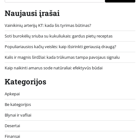
Naujausi įrašai
Vainikinių arterijų KT: kada šis tyrimas būtinas?
Soti burokėlių sriuba su kukuliukais: gardus pietų receptas
Populiariausios kačių veislės: kaip išsirinkti geriausią draugą?
Kalis ir magnis širdžiai: kada trūkumas tampa pavojaus signalu
Kaip naikinti amarus sode natūraliai: efektyvūs būdai
Kategorijos
Apkepai
Be kategorijos
Blynai ir vafliai
Desertai
Finansai