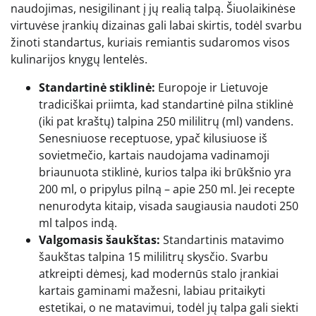
naudojimas, nesigilinant į jų realią talpą. Šiuolaikinėse
virtuvėse įrankių dizainas gali labai skirtis, todėl svarbu
žinoti standartus, kuriais remiantis sudaromos visos
kulinarijos knygų lentelės.
Standartinė stiklinė:
Europoje ir Lietuvoje
tradiciškai priimta, kad standartinė pilna stiklinė
(iki pat kraštų) talpina 250 mililitrų (ml) vandens.
Senesniuose receptuose, ypač kilusiuose iš
sovietmečio, kartais naudojama vadinamoji
briaunuota stiklinė, kurios talpa iki brūkšnio yra
200 ml, o pripylus pilną – apie 250 ml. Jei recepte
nenurodyta kitaip, visada saugiausia naudoti 250
ml talpos indą.
Valgomasis šaukštas:
Standartinis matavimo
šaukštas talpina 15 mililitrų skysčio. Svarbu
atkreipti dėmesį, kad modernūs stalo įrankiai
kartais gaminami mažesni, labiau pritaikyti
estetikai, o ne matavimui, todėl jų talpa gali siekti