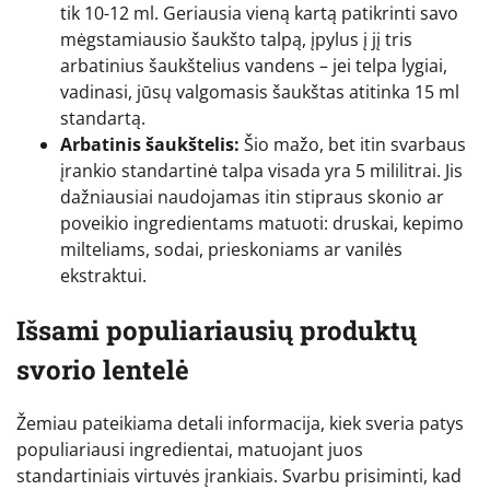
tik 10-12 ml. Geriausia vieną kartą patikrinti savo
mėgstamiausio šaukšto talpą, įpylus į jį tris
arbatinius šaukštelius vandens – jei telpa lygiai,
vadinasi, jūsų valgomasis šaukštas atitinka 15 ml
standartą.
Arbatinis šaukštelis:
Šio mažo, bet itin svarbaus
įrankio standartinė talpa visada yra 5 mililitrai. Jis
dažniausiai naudojamas itin stipraus skonio ar
poveikio ingredientams matuoti: druskai, kepimo
milteliams, sodai, prieskoniams ar vanilės
ekstraktui.
Išsami populiariausių produktų
svorio lentelė
Žemiau pateikiama detali informacija, kiek sveria patys
populiariausi ingredientai, matuojant juos
standartiniais virtuvės įrankiais. Svarbu prisiminti, kad