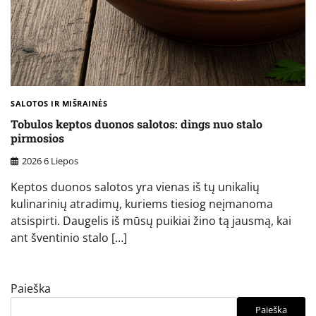
SALOTOS IR MIŠRAINĖS
Tobulos keptos duonos salotos: dings nuo stalo
pirmosios
2026 6 Liepos
Keptos duonos salotos yra vienas iš tų unikalių
kulinarinių atradimų, kuriems tiesiog neįmanoma
atsispirti. Daugelis iš mūsų puikiai žino tą jausmą, kai
ant šventinio stalo […]
Paieška
Paieška