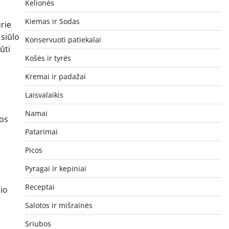
Kelionės
Kiemas ir Sodas
rie
 siūlo
Konservuoti patiekalai
ūti
Košės ir tyrės
Kremai ir padažai
Laisvalaikis
Namai
ios
Patarimai
Picos
Pyragai ir kepiniai
Receptai
io
Salotos ir mišrainės
Sriubos