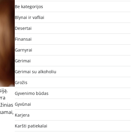
Be kategorijos
Blynai ir vafliai
Desertai
Finansai
Garnyrai
Gėrimai
Gėrimai su alkoholiu
Grožis
iją.
Gyvenimo būdas
yra
Gyvūnai
žinias
kamai,
Karjera
Karšti patiekalai