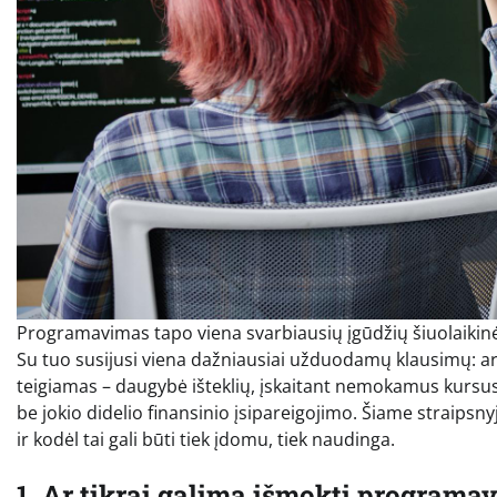
Programavimas tapo viena svarbiausių įgūdžių šiuolaikinėje
Su tuo susijusi viena dažniausiai užduodamų klausimų
teigiamas – daugybė išteklių, įskaitant nemokamus kursus 
be jokio didelio finansinio įsipareigojimo. Šiame straips
ir kodėl tai gali būti tiek įdomu, tiek naudinga.
1. Ar tikrai galima išmokti progra