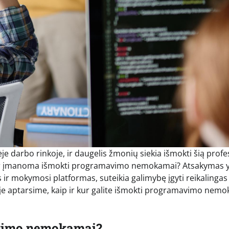
 darbo rinkoje, ir daugelis žmonių siekia išmokti šią profes
: ar įmanoma išmokti programavimo nemokamai? Atsakymas 
ir mokymosi platformas, suteikia galimybę įgyti reikalingas 
nyje aptarsime, kaip ir kur galite išmokti programavimo nemo
mavimo nemokamai?