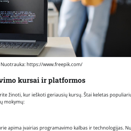
uotrauka: https://www.freepik.com/
imo kursai ir platformos
inoti, kur ieškoti geriausių kursų. Štai keletas populiarių
amų mokymų:
ie apima įvairias programavimo kalbas ir technologijas. N