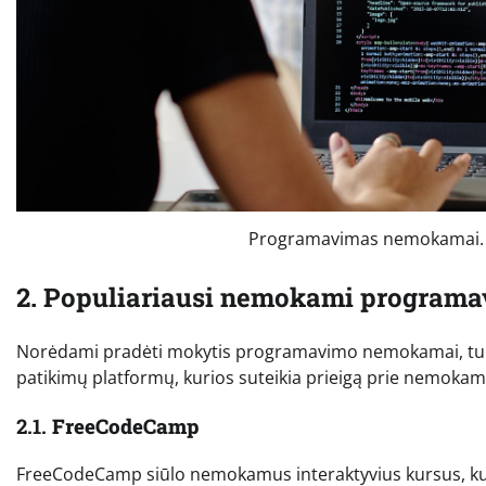
Programavimas nemokamai. N
2. Populiariausi nemokami programav
Norėdami pradėti mokytis programavimo nemokamai, turite ž
patikimų platformų, kurios suteikia prieigą prie nemok
2.1.
FreeCodeCamp
FreeCodeCamp siūlo nemokamus interaktyvius kursus, kur