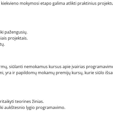
Po kiekvieno mokymosi etapo galima atlikti praktinius projekt
iki pažengusių.
iais projektais.
tų.
rmų, siūlanti nemokamus kursus apie įvairias programavim
ami, yra ir papildomų mokamų premijų kursų, kurie siūlo išs
itaikyti teorines žinias.
ki aukštesnio lygio programavimo.