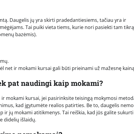
 Daugelis jų yra skirti pradedantiesiems, tačiau yra ir
ėjams. Tai puiki vieta tiems, kurie nori pasiekti tam tikrą 
duomenų bazėmis).
emų.
ėl net ir mokami kursai gali būti prieinami už mažesnę kainą
iek pat naudingi kaip mokami?
ip ir mokami kursai, jei pasirinksite teisingą mokymosi metod
iėmimus, kad įgytumėte realios patirties. Be to, daugelis ne
p ir jų mokami atitikmenys. Tai reiškia, kad jūs galite sukurti
 didelių išlaidų.