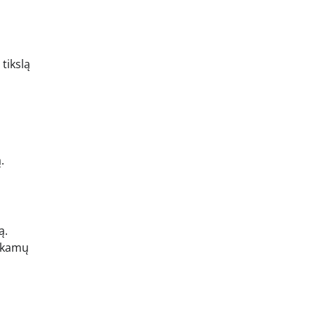
tikslą
.
ą.
mokamų