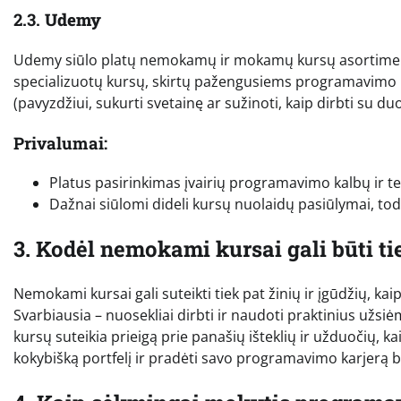
2.3.
Udemy
Udemy siūlo platų nemokamų ir mokamų kursų asortimentą.
specializuotų kursų, skirtų pažengusiems programavimo mėg
(pavyzdžiui, sukurti svetainę ar sužinoti, kaip dirbti su 
Privalumai:
Platus pasirinkimas įvairių programavimo kalbų ir t
Dažnai siūlomi dideli kursų nuolaidų pasiūlymai, tod
3. Kodėl nemokami kursai gali būti t
Nemokami kursai gali suteikti tiek pat žinių ir įgūdžių, ka
Svarbiausia – nuosekliai dirbti ir naudoti praktinius užs
kursų suteikia prieigą prie panašių išteklių ir užduočių, kai
kokybišką portfelį ir pradėti savo programavimo karjerą be