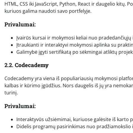
HTML, CSS iki JavaScript, Python, React ir daugelio kitų. 
kuriuos galima naudoti savo portfelyje.
Privalumai:
Įvairūs kursai ir mokymosi keliai nuo pradedančiųjų 
Įtraukianti ir interaktyvi mokymosi aplinka su praktin
Galimybė įgyti sertifikatą po sėkmingai atliktų projek
2.2.
Codecademy
Codecademy yra viena iš populiariausių mokymosi platfo
kalbas ir kūrimo įgūdžius. Nors daugelis iš jų yra nemok
turinį.
Privalumai:
Interaktyvūs užsiėmimai, kuriuose galėsite iš karto pr
Didelis programų pasirinkimas nuo pradžiamokslio i