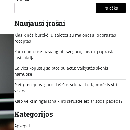
Paieška
Naujausi įrašai
Klasikinės burokėlių salotos su majonezu: paprastas
receptas
Kaip namuose užsiauginti svogūnų laiškų: paprasta
instrukcija
Gaivios kopūstų salotos su actu: vaikystės skonis
namuose
Pietų receptas: gardi lašišos sriuba, kurią norėsis virti
visada
Kaip veiksmingai išnaikinti skruzdėles: ar soda padeda?
Kategorijos
Apkepai