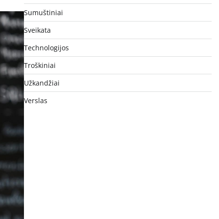
Sumuštiniai
Sveikata
Technologijos
Troškiniai
Užkandžiai
Verslas