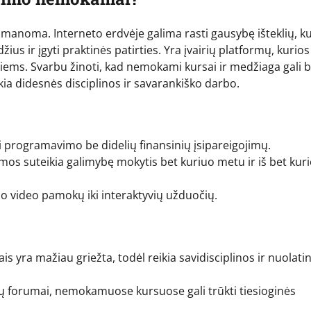
manoma. Interneto erdvėje galima rasti gausybę išteklių, ku
s ir įgyti praktinės patirties. Yra įvairių platformų, kurios
ms. Svarbu žinoti, kad nemokami kursai ir medžiaga gali b
ikia didesnės disciplinos ir savarankiško darbo.
 programavimo be didelių finansinių įsipareigojimų.
rmos suteikia galimybę mokytis bet kuriuo metu ir iš bet kur
uo video pamokų iki interaktyvių užduočių.
yra mažiau griežta, todėl reikia savidisciplinos ir nuolatin
ų forumai, nemokamuose kursuose gali trūkti tiesioginės