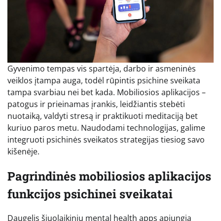
Gyvenimo tempas vis spartėja, darbo ir asmeninės
veiklos įtampa auga, todėl rūpintis psichine sveikata
tampa svarbiau nei bet kada. Mobiliosios aplikacijos –
patogus ir prieinamas įrankis, leidžiantis stebėti
nuotaiką, valdyti stresą ir praktikuoti meditaciją bet
kuriuo paros metu. Naudodami technologijas, galime
integruoti psichinės sveikatos strategijas tiesiog savo
kišenėje.
Pagrindinės mobiliosios aplikacijos
funkcijos psichinei sveikatai
Daugelis šiuolaikinių mental health apps apjungia