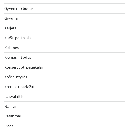
Gyvenimo būdas
Gyvūnai
Karjera
Karšti patiekalai
Kelionės
Kiemas ir Sodas
Konservuoti patiekalai
Košės ir tyrės
Kremai ir padažai
Laisvalaikis
Namai
Patarimai
Picos