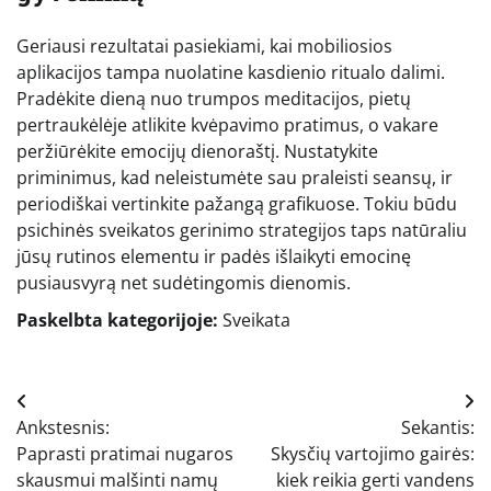
Geriausi rezultatai pasiekiami, kai mobiliosios
aplikacijos tampa nuolatine kasdienio ritualo dalimi.
Pradėkite dieną nuo trumpos meditacijos, pietų
pertraukėlėje atlikite kvėpavimo pratimus, o vakare
peržiūrėkite emocijų dienoraštį. Nustatykite
priminimus, kad neleistumėte sau praleisti seansų, ir
periodiškai vertinkite pažangą grafikuose. Tokiu būdu
psichinės sveikatos gerinimo strategijos taps natūraliu
jūsų rutinos elementu ir padės išlaikyti emocinę
pusiausvyrą net sudėtingomis dienomis.
Paskelbta kategorijoje:
Sveikata
Navigacija
Ankstesnis:
Sekantis:
tarp
Paprasti pratimai nugaros
Skysčių vartojimo gairės:
įrašų
skausmui malšinti namų
kiek reikia gerti vandens