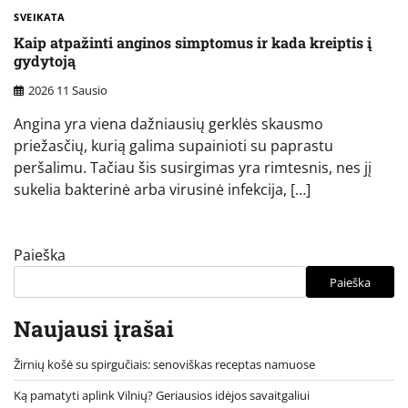
SVEIKATA
Kaip atpažinti anginos simptomus ir kada kreiptis į
gydytoją
2026 11 Sausio
Angina yra viena dažniausių gerklės skausmo
priežasčių, kurią galima supainioti su paprastu
peršalimu. Tačiau šis susirgimas yra rimtesnis, nes jį
sukelia bakterinė arba virusinė infekcija, […]
Paieška
Paieška
Naujausi įrašai
Žirnių košė su spirgučiais: senoviškas receptas namuose
Ką pamatyti aplink Vilnių? Geriausios idėjos savaitgaliui