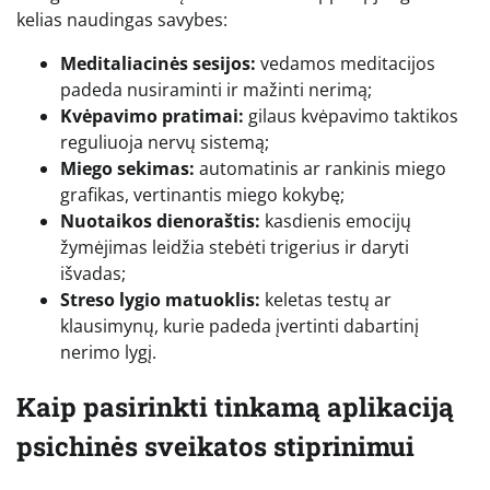
kelias naudingas savybes:
Meditaliacinės sesijos:
vedamos meditacijos
padeda nusiraminti ir mažinti nerimą;
Kvėpavimo pratimai:
gilaus kvėpavimo taktikos
reguliuoja nervų sistemą;
Miego sekimas:
automatinis ar rankinis miego
grafikas, vertinantis miego kokybę;
Nuotaikos dienoraštis:
kasdienis emocijų
žymėjimas leidžia stebėti trigerius ir daryti
išvadas;
Streso lygio matuoklis:
keletas testų ar
klausimynų, kurie padeda įvertinti dabartinį
nerimo lygį.
Kaip pasirinkti tinkamą aplikaciją
psichinės sveikatos stiprinimui