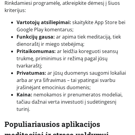
Rinkdamiesi programėlę, atkreipkite dėmesį į šiuos
kriterijus:
Vartotojų atsiliepimai:
skaitykite App Store bei
Google Play komentarus;
Funkcijų gausa:
ar apima tiek meditaciją, tiek
dienoraštį ir miego stebėjimą;
Pritaikomumas:
ar leidžia koreguoti seansų
trukmę, priminimus ir režimą pagal jūsų
tvarkaraštį;
Privatumas:
ar jūsų duomenys saugomi lokaliai
arba ar yra šifravimas – tai ypatingai svarbu
įrašinėjant emocinius duomenis;
Kaina:
nemokamos ir prenumeratos modeliai,
tačiau dažnai verta investuoti į sudėtingesnį
turinį.
Populiariausios aplikacijos