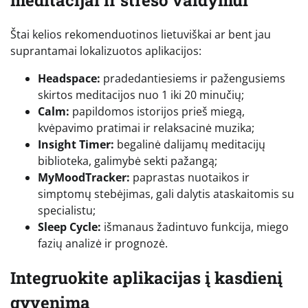
meditacijai ir streso valdymui
Štai kelios rekomenduotinos lietuviškai ar bent jau
suprantamai lokalizuotos aplikacijos:
Headspace:
pradedantiesiems ir pažengusiems
skirtos meditacijos nuo 1 iki 20 minučių;
Calm:
papildomos istorijos prieš miegą,
kvėpavimo pratimai ir relaksacinė muzika;
Insight Timer:
begalinė dalijamų meditacijų
biblioteka, galimybė sekti pažangą;
MyMoodTracker:
paprastas nuotaikos ir
simptomų stebėjimas, gali dalytis ataskaitomis su
specialistu;
Sleep Cycle:
išmanaus žadintuvo funkcija, miego
fazių analizė ir prognozė.
Integruokite aplikacijas į kasdienį
gyvenimą