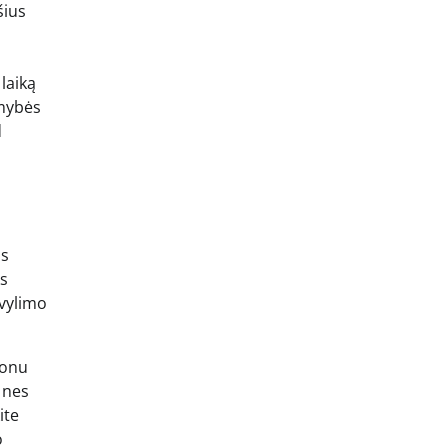
šius
laiką
amybės
d
us
ks
svylimo
lonu
 nes
ite
o