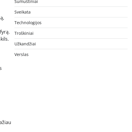
Sumuštiniai
Sveikata
ą,
Technologijos
fyrą.
Troškiniai
kils.
Užkandžiai
Verslas
s
mažiau