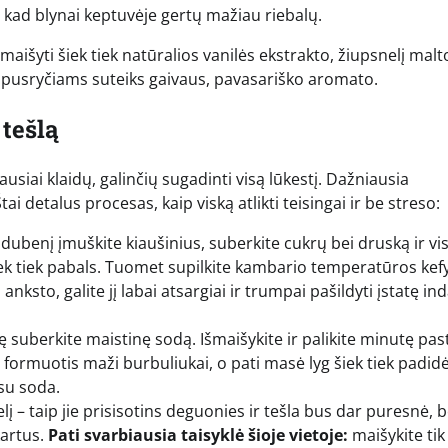
ą, kad blynai keptuvėje gertų mažiau riebalų.
 įmaišyti šiek tiek natūralios vanilės ekstrakto, žiupsnelį malt
i pusryčiams suteiks gaivaus, pavasariško aromato.
 tešlą
iai klaidų, galinčių sugadinti visą lūkestį. Dažniausia
i detalus procesas, kaip viską atlikti teisingai ir be streso:
dubenį įmuškite kiaušinius, suberkite cukrų bei druską ir vi
 šiek tiek pabals. Tuomet supilkite kambario temperatūros kefy
anksto, galite jį labai atsargiai ir trumpai pašildyti įstatę ind
ę suberkite maistinę sodą. Išmaišykite ir palikite minutę pas
 formuotis maži burbuliukai, o pati masė lyg šiek tiek padid
 su soda.
elį – taip jie prisisotins deguonies ir tešla bus dar puresnė, b
kartus.
Pati svarbiausia taisyklė šioje vietoje:
maišykite tik 