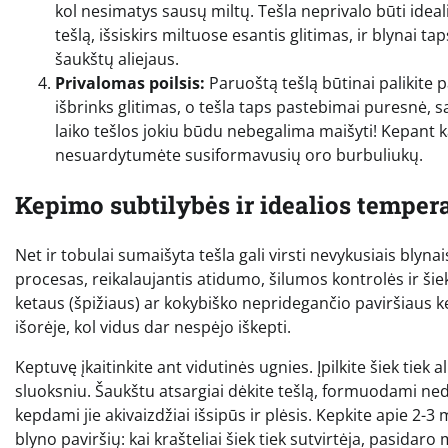
kol nesimatys sausų miltų. Tešla neprivalo būti ideali
tešlą, išsiskirs miltuose esantis glitimas, ir blynai t
šaukštų aliejaus.
Privalomas poilsis:
Paruoštą tešlą būtinai palikite 
išbrinks glitimas, o tešla taps pastebimai puresnė, 
laiko tešlos jokiu būdu nebegalima maišyti! Kepant k
nesuardytumėte susiformavusių oro burbuliukų.
Kepimo subtilybės ir idealios tempe
Net ir tobulai sumaišyta tešla gali virsti nevykusiais blyn
procesas, reikalaujantis atidumo, šilumos kontrolės ir šiek
ketaus (špižiaus) ar kokybiško nepridegančio paviršiaus ke
išorėje, kol vidus dar nespėjo iškepti.
Keptuvę įkaitinkite ant vidutinės ugnies. Įpilkite šiek tiek 
sluoksniu. Šaukštu atsargiai dėkite tešlą, formuodami ned
kepdami jie akivaizdžiai išsipūs ir plėsis. Kepkite apie 2-3
blyno paviršių: kai krašteliai šiek tiek sutvirtėja, pasidar