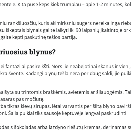
 mentele. Kita pusė keps kiek trumpiau – apie 1-2 minutes, ko
iniu rankšluosčiu, kuris akimirksniu sugers nereikalingą rieb
u iškeptais blynais galite laikyti iki 90 laipsnių įkaitintoje ork
gsite kepti paskutinę tešlos partiją.
uriuosius blynus?
 fantazijai pasireikšti. Nors jie neabejotinai skanūs ir vieni,
tikra švente. Kadangi blynų tešla nėra per daug saldi, jie puiki
.
maišyta su trintomis braškėmis, avietėmis ar šilauogėmis. Ta
 vasaras pas močiutę.
 tikras klevų sirupas, lėtai varvantis per šiltą blyno pavirši
nį. Šalia puikiai tiks sausoje keptuvėje lengvai paskrudinti
odasis šokoladas arba lazdyno riešutų kremas, derinamas s