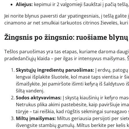
Aliejus:
kepimui ir 2 valgomieji šaukštai į pačią tešl
Jei norite blynus paversti dar ypatingesniais, į tešlą galite
cinamono ar net smulkiai tarkuotos citrinos žievelės, kur
Žingsnis po žingsnio: ruošiame blynų
Tešlos paruošimas yra tas etapas, kuriame daroma daugiaus
pradedančiųjų klaida – per ilgas ir intensyvus maišymas. Šta
Skystųjų ingredientų paruošimas:
Į erdvų, patogų 
lengvai išplakite šluotele, kol masė taps vientisa ir
išmaišykite. Jei pamiršote išimti kefyrą iš šaldytuvo iš 
šiltą vandenį.
Sodos aktyvavimas:
Į skystą kiaušinių ir kefyro mas
Netrukus plika akimi pastebėsite, kaip paviršiuje ima
tūryje – tai reiškia, kad rūgštis sėkmingai sureagavo
Miltų įmaišymas:
Miltus geriausia persijoti per siet
išvengsite stambių gumulų. Miltus berkite per kelis 