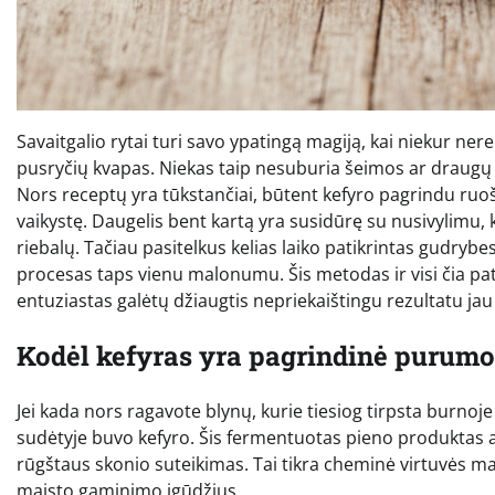
Savaitgalio rytai turi savo ypatingą magiją, kai niekur ner
pusryčių kvapas. Niekas taip nesuburia šeimos ar draugų pr
Nors receptų yra tūkstančiai, būtent kefyro pagrindu ruo
vaikystę. Daugelis bent kartą yra susidūrę su nusivylimu, k
riebalų. Tačiau pasitelkus kelias laiko patikrintas gudrybes 
procesas taps vienu malonumu. Šis metodas ir visi čia pat
entuziastas galėtų džiaugtis nepriekaištingu rezultatu jau 
Kodėl kefyras yra pagrindinė purumo
Jei kada nors ragavote blynų, kurie tiesiog tirpsta burnoje 
sudėtyje buvo kefyro. Šis fermentuotas pieno produktas at
rūgštaus skonio suteikimas. Tai tikra cheminė virtuvės ma
maisto gaminimo įgūdžius.