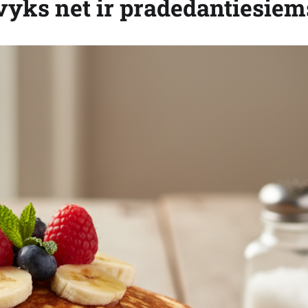
vyks net ir pradedantiesiem