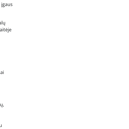
l įgaus
alų
aitėje
ai
i
ų,
u