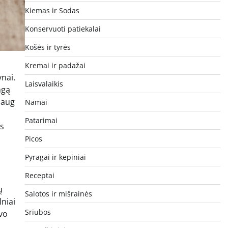
Kiemas ir Sodas
Konservuoti patiekalai
Košės ir tyrės
Kremai ir padažai
ynai.
Laisvalaikis
ngą
daug
Namai
Patarimai
ės
Picos
Pyragai ir kepiniai
Receptai
ų
Salotos ir mišrainės
niai
Sriubos
avo