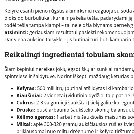
Kefyre esanti pieno rūgštis akimirksniu reaguoja su soda a
dioksido burbuliukai, kurie ir pakelia tešlą, padarydami ją 
todėl tešla tampa klampi – tai neleidžia blynams pernelyg i
atsiminti:
geriausiam rezultatui pasiekti rekomenduojama
Dar viena auksinė taisyklė – jis būtinai turi būti kambario 
Reikalingi ingredientai tobulam skon
Šiam kepiniui nereikės jokių egzotiškų ar sunkiai randamų p
spintelėse ir šaldytuve. Norint iškepti maždaug keturias p
Kefyras:
500 mililitrų (būtinai atšildytas iki kambar
Kiaušiniai:
2 vienetai (vidutinio dydžio, taip pat ne i
Cukrus:
2-3 valgomieji šaukštai (kiekį galite koreguot
Druska:
pusė arbatinio šaukštelio skonių balansui, b
Kėlimo agentas:
1 arbatinis šaukštelis maistinės so
Miltai:
apie 300-320 gramų aukščiausios rūšies kvietini
priklausomai nuo miltų drėgnumo ir kefyro tirštumo