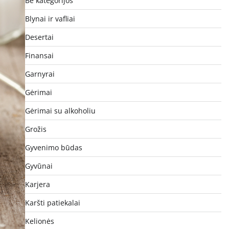
Be kategorijos
Blynai ir vafliai
Desertai
Finansai
Garnyrai
Gėrimai
Gėrimai su alkoholiu
Grožis
Gyvenimo būdas
Gyvūnai
Karjera
Karšti patiekalai
Kelionės