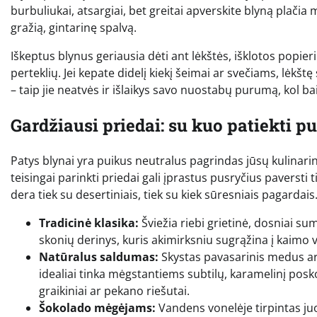
burbuliukai, atsargiai, bet greitai apverskite blyną plačia
gražią, gintarinę spalvą.
Iškeptus blynus geriausia dėti ant lėkštės, išklotos popier
perteklių. Jei kepate didelį kiekį šeimai ar svečiams, lėkštę s
– taip jie neatvės ir išlaikys savo nuostabų purumą, kol bai
Gardžiausi priedai: su kuo patiekti p
Patys blynai yra puikus neutralus pagrindas jūsų kulinarinei
teisingai parinkti priedai gali įprastus pusryčius paversti 
dera tiek su desertiniais, tiek su kiek sūresniais pagardais
Tradicinė klasika:
Šviežia riebi grietinė, dosniai su
skonių derinys, kuris akimirksniu sugrąžina į kaimo
Natūralus saldumas:
Skystas pavasarinis medus arba
idealiai tinka mėgstantiems subtilų, karamelinį posko
graikiniai ar pekano riešutai.
Šokolado mėgėjams:
Vandens vonelėje tirpintas ju