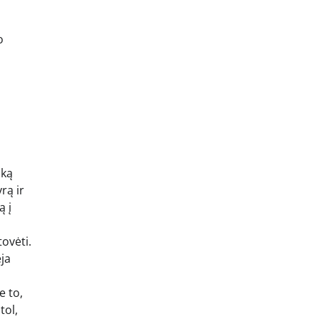
o
ską
rą ir
ą į
tovėti.
ėja
e to,
tol,