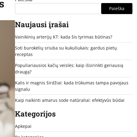
s
Paieška
Naujausi įrašai
Vainikinių arterijų KT: kada šis tyrimas būtinas?
Soti burokėlių sriuba su kukuliukais: gardus pietų
receptas
Populiariausios kačių veislės: kaip išsirinkti geriausią
draugą?
Kalis ir magnis širdžiai: kada trūkumas tampa pavojaus
signalu
Kaip naikinti amarus sode natūraliai: efektyvūs būdai
Kategorijos
Apkepai