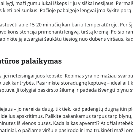
ai lygi, maži gumuliukai iškeps ir jų visiškai nesijaus. Permai
aps kieti bei sunkūs. Pačioje pabaigoje lengvai įmaišykite porą
pastovėti apie 15-20 minučių kambario temperatūroje. Per šį 
savo konsistencija primenanti lengvą, tirštą kremą. Po šio r
abinkite ją atsargiai šaukštu tiesiog nuo dubens viršaus, ka
ratūros palaikymas
ais, jei neteisingai juos kepsite. Kepimas yra ne mažiau svarb
 tiek kantrybės. Pasirinkite storadugnę keptuvę – idealiai ti
ptuvė. Ji tolygiai paskirsto šilumą ir padeda išvengti blynų 
aliejaus – jo nereikia daug, tik tiek, kad padengtų dugną itin p
idelius apskritimus. Palikite pakankamus tarpus tarp blynų,
 minutes iš vienos pusės. Kada laikas apversti? Atidžiai stebėk
o matiniai, o pačiame viršuje pasirodo ir ima trūkinėti maži or