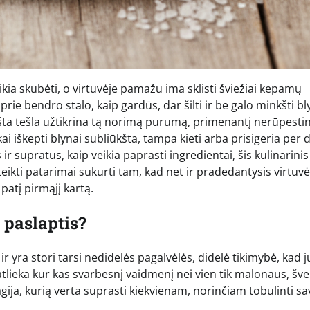
eikia skubėti, o virtuvėje pamažu ima sklisti šviežiai kepamų
ie bendro stalo, kaip gardūs, dar šilti ir be galo minkšti bl
šta tešla užtikrina tą norimą purumą, primenantį nerūpesti
ai iškepti blynai subliūkšta, tampa kieti arba prisigeria per 
ir supratus, kaip veikia paprasti ingredientai, šis kulinarinis
eikti patarimai sukurti tam, kad net ir pradedantysis virtuv
patį pirmąjį kartą.
 paslaptis?
ir yra stori tarsi nedidelės pagalvėlės, didelė tikimybė, kad j
lieka kur kas svarbesnį vaidmenį nei vien tik malonaus, švel
gija, kurią verta suprasti kiekvienam, norinčiam tobulinti s