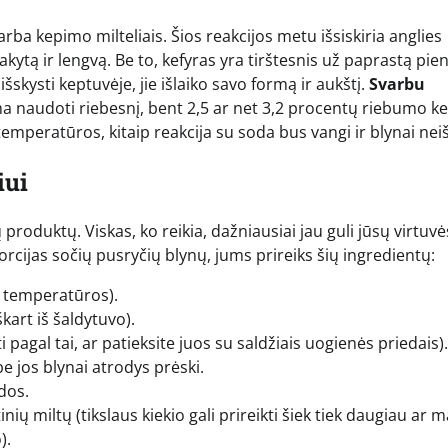
rba kepimo milteliais. Šios reakcijos metu išsiskiria anglies
akytą ir lengvą. Be to, kefyras yra tirštesnis už paprastą pien
šskysti keptuvėje, jie išlaiko savo formą ir aukštį.
Svarbu
 naudoti riebesnį, bent 2,5 ar net 3,2 procentų riebumo ke
temperatūros, kitaip reakcija su soda bus vangi ir blynai neiš
iui
roduktų. Viskas, ko reikia, dažniausiai jau guli jūsų virtuvė
orcijas sočių pusryčių blynų, jums prireiks šių ingredientų:
io temperatūros).
škart iš šaldytuvo).
i pagal tai, ar patieksite juos su saldžiais uogienės priedais).
e jos blynai atrodys prėski.
dos.
ų miltų (tikslaus kiekio gali prireikti šiek tiek daugiau ar 
).