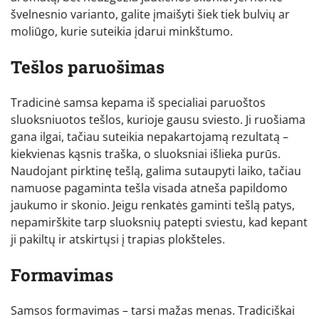
švelnesnio varianto, galite įmaišyti šiek tiek bulvių ar
moliūgo, kurie suteikia įdarui minkštumo.
Tešlos paruošimas
Tradicinė samsa kepama iš specialiai paruoštos
sluoksniuotos tešlos, kurioje gausu sviesto. Ji ruošiama
gana ilgai, tačiau suteikia nepakartojamą rezultatą –
kiekvienas kąsnis traška, o sluoksniai išlieka purūs.
Naudojant pirktinę tešlą, galima sutaupyti laiko, tačiau
namuose pagaminta tešla visada atneša papildomo
jaukumo ir skonio. Jeigu renkatės gaminti tešlą patys,
nepamirškite tarp sluoksnių patepti sviestu, kad kepant
ji pakiltų ir atskirtųsi į trapias plokšteles.
Formavimas
Samsos formavimas – tarsi mažas menas. Tradiciškai