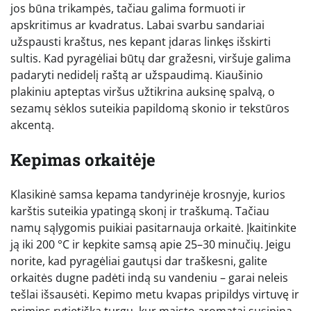
jos būna trikampės, tačiau galima formuoti ir
apskritimus ar kvadratus. Labai svarbu sandariai
užspausti kraštus, nes kepant įdaras linkęs išskirti
sultis. Kad pyragėliai būtų dar gražesni, viršuje galima
padaryti nedidelį raštą ar užspaudimą. Kiaušinio
plakiniu apteptas viršus užtikrina auksinę spalvą, o
sezamų sėklos suteikia papildomą skonio ir tekstūros
akcentą.
Kepimas orkaitėje
Klasikinė samsa kepama tandyrinėje krosnyje, kurios
karštis suteikia ypatingą skonį ir traškumą. Tačiau
namų sąlygomis puikiai pasitarnauja orkaitė. Įkaitinkite
ją iki 200 °C ir kepkite samsą apie 25–30 minučių. Jeigu
norite, kad pyragėliai gautųsi dar traškesni, galite
orkaitės dugne padėti indą su vandeniu – garai neleis
tešlai išsausėti. Kepimo metu kvapas pripildys virtuvę ir
primins rytietišką turgų, kur maisto aromatai susipina