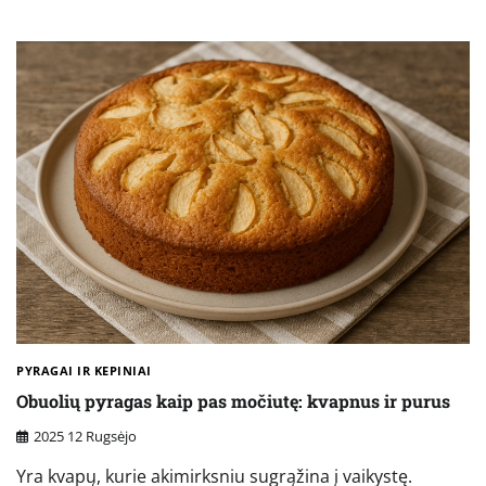
PYRAGAI IR KEPINIAI
Obuolių pyragas kaip pas močiutę: kvapnus ir purus
2025 12 Rugsėjo
Yra kvapų, kurie akimirksniu sugrąžina į vaikystę.