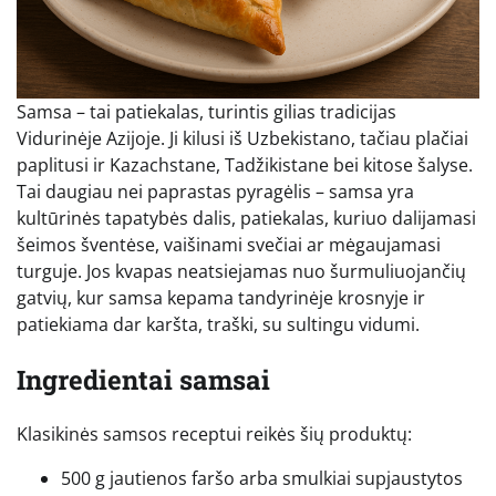
Samsa – tai patiekalas, turintis gilias tradicijas
Vidurinėje Azijoje. Ji kilusi iš Uzbekistano, tačiau plačiai
paplitusi ir Kazachstane, Tadžikistane bei kitose šalyse.
Tai daugiau nei paprastas pyragėlis – samsa yra
kultūrinės tapatybės dalis, patiekalas, kuriuo dalijamasi
šeimos šventėse, vaišinami svečiai ar mėgaujamasi
turguje. Jos kvapas neatsiejamas nuo šurmuliuojančių
gatvių, kur samsa kepama tandyrinėje krosnyje ir
patiekiama dar karšta, traški, su sultingu vidumi.
Ingredientai samsai
Klasikinės samsos receptui reikės šių produktų:
500 g jautienos faršo arba smulkiai supjaustytos