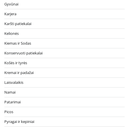
Gyvūnai
Karjera
Karšti patiekalai
Kelionės
Kiemas ir Sodas
Konservuoti patiekalai
Košės ir tyrės
Kremai ir padažai
Laisvalaikis
Namai
Patarimai
Picos
Pyragai ir kepiniai