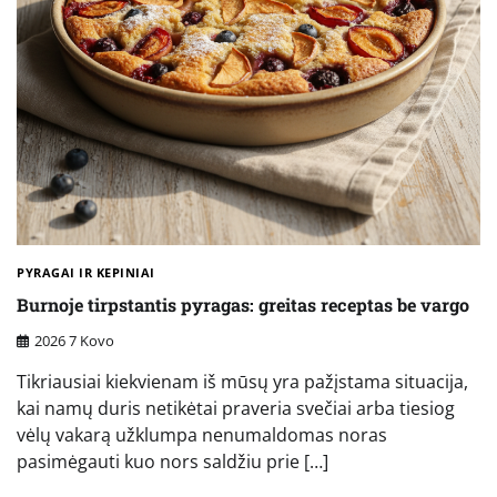
PYRAGAI IR KEPINIAI
Burnoje tirpstantis pyragas: greitas receptas be vargo
2026 7 Kovo
Tikriausiai kiekvienam iš mūsų yra pažįstama situacija,
kai namų duris netikėtai praveria svečiai arba tiesiog
vėlų vakarą užklumpa nenumaldomas noras
pasimėgauti kuo nors saldžiu prie […]