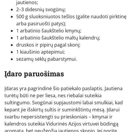
jautienos;
2–3 didesnių svogūnų;
500 g sluoksniuotos tešlos (galite naudoti pirktinę
arba pasiruošti patys);
1 arbatinio šaukštelio kmynų;
1 arbatinio šaukštelio maltų kalendrų;
druskos ir pipirų pagal skonį;
1 kiaušinio aptepimui;
sezamų sėklų pabarstymui.
Įdaro paruošimas
Įdaras yra pagrindinė šio patiekalo paslaptis. Jautiena
turėtų būti ne per liesa, nes riebalai suteikia
sultingumo. Svogūnai supjaustomi labai smulkiai, kad
kepant jie išskirtų sultis ir suminkštintų mėsą. Įdarui
svarbu nepersistengti su prieskoniais – kmynai ir
kalendros suteikia Vidurinės Azijos virtuvei būdingą
aromatą, bet neužgožia jautienos skonio. Jei norite