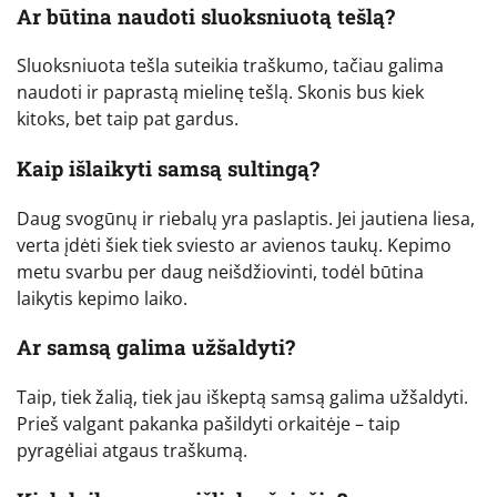
Ar būtina naudoti sluoksniuotą tešlą?
Sluoksniuota tešla suteikia traškumo, tačiau galima
naudoti ir paprastą mielinę tešlą. Skonis bus kiek
kitoks, bet taip pat gardus.
Kaip išlaikyti samsą sultingą?
Daug svogūnų ir riebalų yra paslaptis. Jei jautiena liesa,
verta įdėti šiek tiek sviesto ar avienos taukų. Kepimo
metu svarbu per daug neišdžiovinti, todėl būtina
laikytis kepimo laiko.
Ar samsą galima užšaldyti?
Taip, tiek žalią, tiek jau iškeptą samsą galima užšaldyti.
Prieš valgant pakanka pašildyti orkaitėje – taip
pyragėliai atgaus traškumą.