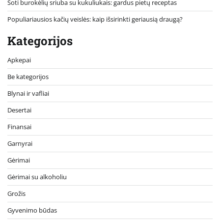
Soti burokėlių sriuba su kukuliukais: gardus pietų receptas
Populiariausios kačių veislės: kaip išsirinkti geriausią draugą?
Kategorijos
Apkepai
Be kategorijos
Blynai ir vafliai
Desertai
Finansai
Garnyrai
Gėrimai
Gėrimai su alkoholiu
Grožis
Gyvenimo būdas