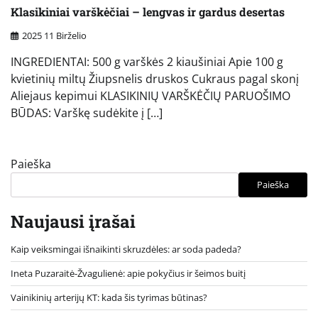
Klasikiniai varškėčiai – lengvas ir gardus desertas
2025 11 Birželio
INGREDIENTAI: 500 g varškės 2 kiaušiniai Apie 100 g
kvietinių miltų Žiupsnelis druskos Cukraus pagal skonį
Aliejaus kepimui KLASIKINIŲ VARŠKĖČIŲ PARUOŠIMO
BŪDAS: Varškę sudėkite į […]
Paieška
Paieška
Naujausi įrašai
Kaip veiksmingai išnaikinti skruzdėles: ar soda padeda?
Ineta Puzaraitė-Žvagulienė: apie pokyčius ir šeimos buitį
Vainikinių arterijų KT: kada šis tyrimas būtinas?