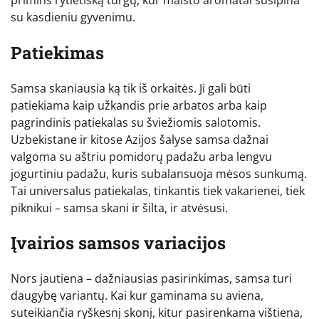
su kasdieniu gyvenimu.
Patiekimas
Samsa skaniausia ką tik iš orkaitės. Ji gali būti
patiekiama kaip užkandis prie arbatos arba kaip
pagrindinis patiekalas su šviežiomis salotomis.
Uzbekistane ir kitose Azijos šalyse samsa dažnai
valgoma su aštriu pomidorų padažu arba lengvu
jogurtiniu padažu, kuris subalansuoja mėsos sunkumą.
Tai universalus patiekalas, tinkantis tiek vakarienei, tiek
piknikui – samsa skani ir šilta, ir atvėsusi.
Įvairios samsos variacijos
Nors jautiena – dažniausias pasirinkimas, samsa turi
daugybę variantų. Kai kur gaminama su aviena,
suteikiančia ryškesnį skonį, kitur pasirenkama vištiena,