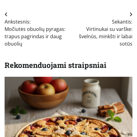
Navigacija
Ankstesnis:
Sekantis:
tarp
Močiutės obuolių pyragas:
Virtinukai su varške:
įrašų
trapus pagrindas ir daug
švelnūs, minkšti ir labai
obuolių
sotūs
Rekomenduojami straipsniai