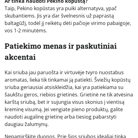
Ar tinka naudoti Pekino kopūstą?
Taip, Pekino kopūstas yra puiki alternatyva, ypač
skubantiems. Jis yra dar švelnesnis už paprastą
baltagūžį, todėl jį reikėtų dėti pačioje virimo pabaigoje,
vos 1-2 minutėms.
Patiekimo menas ir paskutiniai
akcentai
Kai sriuba jau paruošta ir virtuvėje tvyro nuostabus
aromatas, lieka tik tinkamai ją patiekti. Šviežių kopūstų
sriuba geriausiai atsiskleidžia, kai yra patiekiama su
šaukštu geros, riebios grietinės. Grietinė ne tik atvėsina
karštą sriubą, bet ir sujungia visus skonius į vientisą
kreminę visumą. Jei vengiate pieno produktų, galite
naudoti augalinę grietinę arba tiesiog pabarstyti
daugiau žalumynų.
Nepamirškite duonos. Prie šios sriubos idealiai tinka