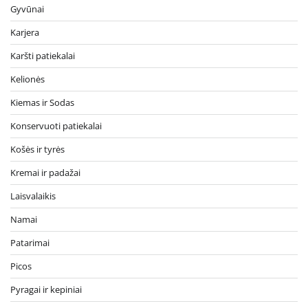
Gyvūnai
Karjera
Karšti patiekalai
Kelionės
Kiemas ir Sodas
Konservuoti patiekalai
Košės ir tyrės
Kremai ir padažai
Laisvalaikis
Namai
Patarimai
Picos
Pyragai ir kepiniai