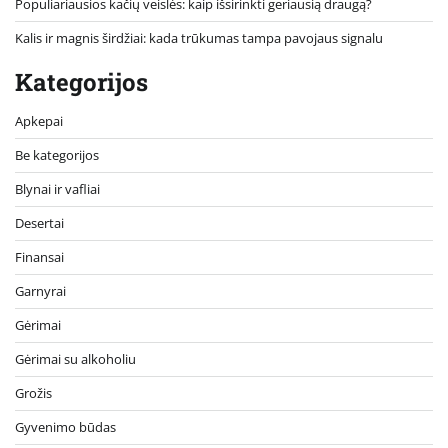
Populiariausios kačių veislės: kaip išsirinkti geriausią draugą?
Kalis ir magnis širdžiai: kada trūkumas tampa pavojaus signalu
Kategorijos
Apkepai
Be kategorijos
Blynai ir vafliai
Desertai
Finansai
Garnyrai
Gėrimai
Gėrimai su alkoholiu
Grožis
Gyvenimo būdas