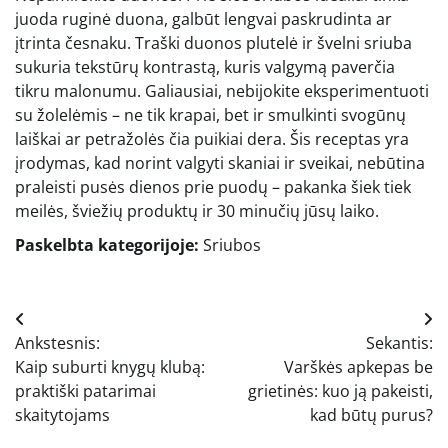
juoda ruginė duona, galbūt lengvai paskrudinta ar
įtrinta česnaku. Traški duonos plutelė ir švelni sriuba
sukuria tekstūrų kontrastą, kuris valgymą paverčia
tikru malonumu. Galiausiai, nebijokite eksperimentuoti
su žolelėmis – ne tik krapai, bet ir smulkinti svogūnų
laiškai ar petražolės čia puikiai dera. Šis receptas yra
įrodymas, kad norint valgyti skaniai ir sveikai, nebūtina
praleisti pusės dienos prie puodų – pakanka šiek tiek
meilės, šviežių produktų ir 30 minučių jūsų laiko.
Paskelbta kategorijoje:
Sriubos
Navigacija
Ankstesnis:
Sekantis:
tarp
Kaip suburti knygų klubą:
Varškės apkepas be
įrašų
praktiški patarimai
grietinės: kuo ją pakeisti,
skaitytojams
kad būtų purus?