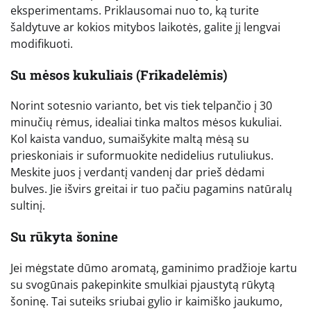
eksperimentams. Priklausomai nuo to, ką turite
šaldytuve ar kokios mitybos laikotės, galite jį lengvai
modifikuoti.
Su mėsos kukuliais (Frikadelėmis)
Norint sotesnio varianto, bet vis tiek telpančio į 30
minučių rėmus, idealiai tinka maltos mėsos kukuliai.
Kol kaista vanduo, sumaišykite maltą mėsą su
prieskoniais ir suformuokite nedidelius rutuliukus.
Meskite juos į verdantį vandenį dar prieš dėdami
bulves. Jie išvirs greitai ir tuo pačiu pagamins natūralų
sultinį.
Su rūkyta šonine
Jei mėgstate dūmo aromatą, gaminimo pradžioje kartu
su svogūnais pakepinkite smulkiai pjaustytą rūkytą
šoninę. Tai suteiks sriubai gylio ir kaimiško jaukumo,