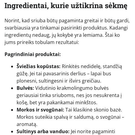
Ingredientai, kurie užtikrina sėkmę
Norint, kad sriuba būtų pagaminta greitai ir būtų gardi,
svarbiausia yra tinkamai pasirinkti produktus. Kadangi
ingredientų nedaug, jų kokybė yra lemiama. Štai ko
jums prireiks tobulam rezultatui:
Pagrindiniai produktai:
Šviežias kopūstas:
Rinkitės nedidelę, standžią
gūžę. Jei tai pavasarinis derlius – lapai bus
plonesni, sultingesni ir išvirs greičiau.
Bulvės:
Vidutinio krakmolingumo bulvės
geriausiai tinka sriuboms, nes jos nesukrenta į
košę, bet yra pakankamai minkštos.
Morkos ir svogūnai:
Tai klasikinė skonio bazė.
Morkos suteikia spalvą ir saldumą, o svogūnai –
aromatą.
Sultinys arba vanduo:
Jei norite pagaminti