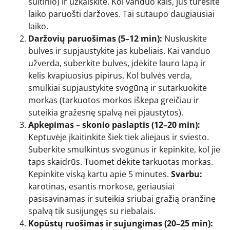
sultinio) ir užkaiskite. Kol vanduo kais, jūs turėsite
laiko paruošti daržoves. Tai sutaupo daugiausiai
laiko.
Daržovių paruošimas (5–12 min):
Nuskuskite
bulves ir supjaustykite jas kubeliais. Kai vanduo
užverda, suberkite bulves, įdėkite lauro lapą ir
kelis kvapiuosius pipirus. Kol bulvės verda,
smulkiai supjaustykite svogūną ir sutarkuokite
morkas (tarkuotos morkos iškepa greičiau ir
suteikia gražesnę spalvą nei pjaustytos).
Apkepimas – skonio paslaptis (12–20 min):
Keptuvėje įkaitinkite šiek tiek aliejaus ir sviesto.
Suberkite smulkintus svogūnus ir kepinkite, kol jie
taps skaidrūs. Tuomet dėkite tarkuotas morkas.
Kepinkite viską kartu apie 5 minutes.
Svarbu:
karotinas, esantis morkose, geriausiai
pasisavinamas ir suteikia sriubai gražią oranžinę
spalvą tik susijungęs su riebalais.
Kopūstų ruošimas ir sujungimas (20–25 min):