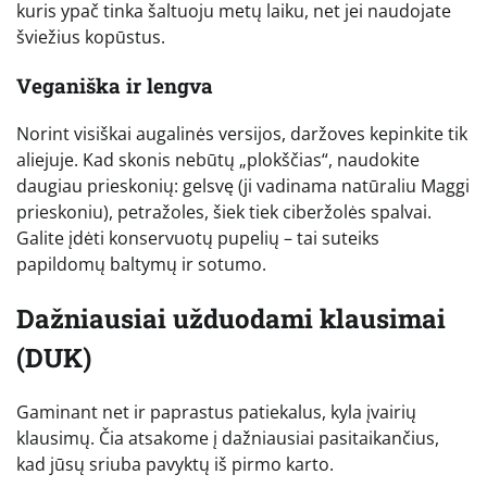
kuris ypač tinka šaltuoju metų laiku, net jei naudojate
šviežius kopūstus.
Veganiška ir lengva
Norint visiškai augalinės versijos, daržoves kepinkite tik
aliejuje. Kad skonis nebūtų „plokščias“, naudokite
daugiau prieskonių: gelsvę (ji vadinama natūraliu Maggi
prieskoniu), petražoles, šiek tiek ciberžolės spalvai.
Galite įdėti konservuotų pupelių – tai suteiks
papildomų baltymų ir sotumo.
Dažniausiai užduodami klausimai
(DUK)
Gaminant net ir paprastus patiekalus, kyla įvairių
klausimų. Čia atsakome į dažniausiai pasitaikančius,
kad jūsų sriuba pavyktų iš pirmo karto.