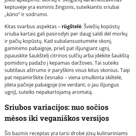
keptuvėje yra esminis žingsnis, suteikiantis sriubai
„kūno“ ir sodrumo.
Kitas svarbus aspektas –
rūgštelė
. Šviežių kopūstų
sriuba kartais gali pasirodyti per daug saldi dėl morkų
ir pačių kopūstų. Kad subalansuotumėte skonį,
gaminimo pabaigoje, prieš pat išjungiant ugnį,
įspauskite šaukštelį citrinos sulčių arba įdėkite šaukštą
pomidorų padažo į kepamas daržoves. Tai suteiks
subtilaus aštrumo ir paryškins visus kitus skonius. Taip
pat nepamirškite česnako – viena smulkinta skiltelė,
įdėta pačioje pabaigoje (ne verdant, o jau išjungus
ugnį), suteiks nepakartojamą aromatą.
Sriubos variacijos: nuo sočios
mėsos iki veganiškos versijos
Šis bazinis receptas yra tarsi drobė jūsų kulinariniams