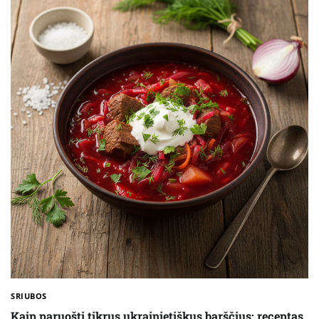
SRIUBOS
Kaip paruošti tikrus ukrainietiškus barščius: receptas