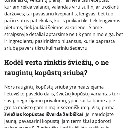
kuriam reikia valandų valandas virti sultinį ar troškinti
daržoves; tai pavasariu kvepiantis, lengvas, bet tuo
pačiu sotus patiekalas, kuris puikiai tiks tiek lengviems
pietums, tiek jaukiai šeimos vakarienei. Šiame
straipsnyje detaliai aptarsime ne tik gaminimo eigą, bet
ir ingredientų pasirinkimo niuansus, kurie paprastą
sriubą pavers tikru kulinariniu šedevru.
Kodėl verta rinktis šviežių, o ne
raugintų kopūstų sriubą?
Nors raugintų kopūstų sriuba yra neatsiejama
lietuviško paveldo dalis, šviežių kopūstų variantas turi
savų, neginčijamų privalumų, ypač kai kalbame apie
greitą maisto gaminimą ir sezoniškumą. Visų pirma,
šviežias kopūstas išverda žaibiškai
. Jei naudojate
jauną, pavasarinį kopūstą, jam termiškai apdoroti
pakanka vos 5–7 minučių, kad jis išliktų traškus ir