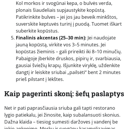
Kol morkos ir svogūnai kepa, o bulvės verda,
plonais šiaudeliais supjaustykite kopūstą.
Patikrinkite bulves – jei jos jau beveik minkštos,
suverskite keptuvės turinį į puodą. Tuomet iškart
suberkite kopūstus.
Finalinis akcentas (25–30 min):
Jei naudojate
jauną kopūstą, virkite vos 3–5 minutes. Jei
kopūstas žieminis – gali prireikti iki 8–10 minučių.
Pabaigoje įberkite druskos, pipirų ir, svarbiausia,
gausiai šviežių krapų. Išjunkite viryklę, uždenkite
dangtį ir leiskite sriubai „pailsėti“ bent 2 minutes
prieš pilstant į lėkštes.
Kaip pagerinti skonį: šefų paslaptys
Net ir pati paprasčiausia sriuba gali tapti restorano
lygio patiekalu, jei žinosite, kaip subalansuoti skonius.
Dažna klaida – tiesiog sumesti daržoves į vandenį be
jokio apkepimo. Morkų ir svogūnų karamelizavimas