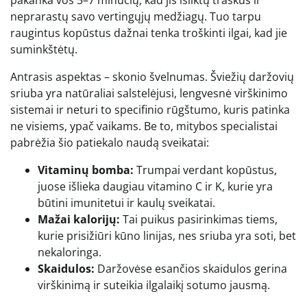
neprarastų savo vertingųjų medžiagų. Tuo tarpu
raugintus kopūstus dažnai tenka troškinti ilgai, kad jie
suminkštėtų.
Antrasis aspektas – skonio švelnumas. Šviežių daržovių
sriuba yra natūraliai salstelėjusi, lengvesnė virškinimo
sistemai ir neturi to specifinio rūgštumo, kuris patinka
ne visiems, ypač vaikams. Be to, mitybos specialistai
pabrėžia šio patiekalo naudą sveikatai:
Vitaminų bomba:
Trumpai verdant kopūstus,
juose išlieka daugiau vitamino C ir K, kurie yra
būtini imunitetui ir kaulų sveikatai.
Mažai kalorijų:
Tai puikus pasirinkimas tiems,
kurie prisižiūri kūno linijas, nes sriuba yra soti, bet
nekaloringa.
Skaidulos:
Daržovėse esančios skaidulos gerina
virškinimą ir suteikia ilgalaikį sotumo jausmą.