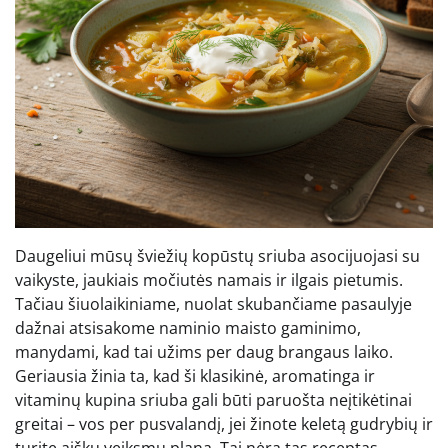
Daugeliui mūsų šviežių kopūstų sriuba asocijuojasi su
vaikyste, jaukiais močiutės namais ir ilgais pietumis.
Tačiau šiuolaikiniame, nuolat skubančiame pasaulyje
dažnai atsisakome naminio maisto gaminimo,
manydami, kad tai užims per daug brangaus laiko.
Geriausia žinia ta, kad ši klasikinė, aromatinga ir
vitaminų kupina sriuba gali būti paruošta neįtikėtinai
greitai – vos per pusvalandį, jei žinote keletą gudrybių ir
turite aiškų veiksmų planą. Tai nėra tas receptas,