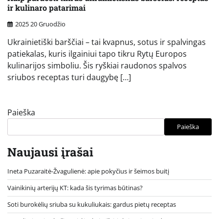
ir kulinaro patarimai
2025 20 Gruodžio
Ukrainietiški barščiai – tai kvapnus, sotus ir spalvingas
patiekalas, kuris ilgainiui tapo tikru Rytų Europos
kulinarijos simboliu. Šis ryškiai raudonos spalvos
sriubos receptas turi daugybę […]
Paieška
Paieška
Naujausi įrašai
Ineta Puzaraitė-Žvagulienė: apie pokyčius ir šeimos buitį
Vainikinių arterijų KT: kada šis tyrimas būtinas?
Soti burokėlių sriuba su kukuliukais: gardus pietų receptas