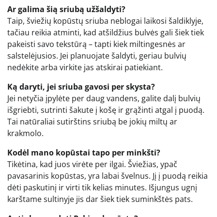
Ar galima šią sriubą užšaldyti?
Taip, šviežių kopūstų sriuba neblogai laikosi šaldiklyje,
tačiau reikia atminti, kad atšildžius bulvės gali šiek tiek
pakeisti savo tekstūrą – tapti kiek miltingesnės ar
salstelėjusios. Jei planuojate šaldyti, geriau bulvių
nedėkite arba virkite jas atskirai patiekiant.
Ką daryti, jei sriuba gavosi per skysta?
Jei netyčia įpylėte per daug vandens, galite dalį bulvių
išgriebti, sutrinti šakute į košę ir grąžinti atgal į puodą.
Tai natūraliai sutirštins sriubą be jokių miltų ar
krakmolo.
Kodėl mano kopūstai tapo per minkšti?
Tikėtina, kad juos virėte per ilgai. Šviežias, ypač
pavasarinis kopūstas, yra labai švelnus. Jį į puodą reikia
dėti paskutinį ir virti tik kelias minutes. Išjungus ugnį
karštame sultinyje jis dar šiek tiek suminkštės pats.