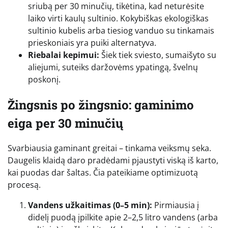
sriubą per 30 minučių, tikėtina, kad neturėsite
laiko virti kaulų sultinio. Kokybiškas ekologiškas
sultinio kubelis arba tiesiog vanduo su tinkamais
prieskoniais yra puiki alternatyva.
Riebalai kepimui:
Šiek tiek sviesto, sumaišyto su
aliejumi, suteiks daržovėms ypatingą, švelnų
poskonį.
Žingsnis po žingsnio: gaminimo
eiga per 30 minučių
Svarbiausia gaminant greitai – tinkama veiksmų seka.
Daugelis klaidą daro pradėdami pjaustyti viską iš karto,
kai puodas dar šaltas. Čia pateikiame optimizuotą
procesą.
Vandens užkaitimas (0–5 min):
Pirmiausia į
didelį puodą įpilkite apie 2–2,5 litro vandens (arba