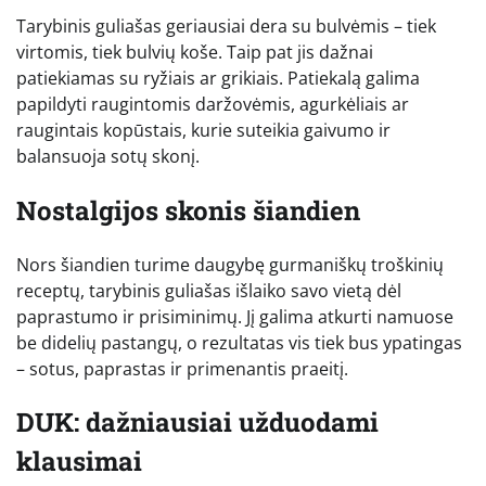
Tarybinis guliašas geriausiai dera su bulvėmis – tiek
virtomis, tiek bulvių koše. Taip pat jis dažnai
patiekiamas su ryžiais ar grikiais. Patiekalą galima
papildyti raugintomis daržovėmis, agurkėliais ar
raugintais kopūstais, kurie suteikia gaivumo ir
balansuoja sotų skonį.
Nostalgijos skonis šiandien
Nors šiandien turime daugybę gurmaniškų troškinių
receptų, tarybinis guliašas išlaiko savo vietą dėl
paprastumo ir prisiminimų. Jį galima atkurti namuose
be didelių pastangų, o rezultatas vis tiek bus ypatingas
– sotus, paprastas ir primenantis praeitį.
DUK: dažniausiai užduodami
klausimai