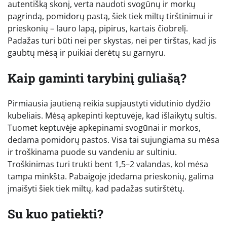
autentišką skonį, verta naudoti svogūnų ir morkų
pagrindą, pomidorų pastą, šiek tiek miltų tirštinimui ir
prieskonių – lauro lapą, pipirus, kartais čiobrelį.
Padažas turi būti nei per skystas, nei per tirštas, kad jis
gaubtų mėsą ir puikiai derėtų su garnyru.
Kaip gaminti tarybinį guliašą?
Pirmiausia jautieną reikia supjaustyti vidutinio dydžio
kubeliais. Mėsą apkepinti keptuvėje, kad išlaikytų sultis.
Tuomet keptuvėje apkepinami svogūnai ir morkos,
dedama pomidorų pastos. Visa tai sujungiama su mėsa
ir troškinama puode su vandeniu ar sultiniu.
Troškinimas turi trukti bent 1,5–2 valandas, kol mėsa
tampa minkšta. Pabaigoje įdedama prieskonių, galima
įmaišyti šiek tiek miltų, kad padažas sutirštėtų.
Su kuo patiekti?