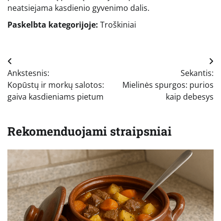
neatsiejama kasdienio gyvenimo dalis.
Paskelbta kategorijoje:
Troškiniai
Navigacija
Ankstesnis:
Sekantis:
tarp
Kopūstų ir morkų salotos:
Mielinės spurgos: purios
įrašų
gaiva kasdieniams pietum
kaip debesys
Rekomenduojami straipsniai