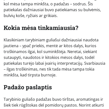
kol mėsa tampa minkšta, o padažas – sodrus. Šis
patiekalas dažniausiai buvo patiekiamas su bulvėmis,
bulvių koše, ryžiais ar grikiais.
Kokia mėsa tinkamiausia?
Klasikiniam tarybiniam guliašui dažniausiai naudota
jautiena – ypač priekis, mentė ar kitos dalys, kurios
troškinamos ilgai, kol suminkštėja. Neretai, siekiant
sutaupyti, naudotos ir kitokios mėsos dalys, todėl
patiekalas turėjo labai įvairių interpretacijų. Svarbiausia
– ilgas troškinimas, nes tik tada mėsa tampa tokia
minkšta, kad tirpsta burnoje.
Padažo paslaptis
Tarybinio guliašo padažas buvo tirštas, aromatingas ir
šiek tiek rūgštokas dėl pomidorų pastos. Norint atkurti