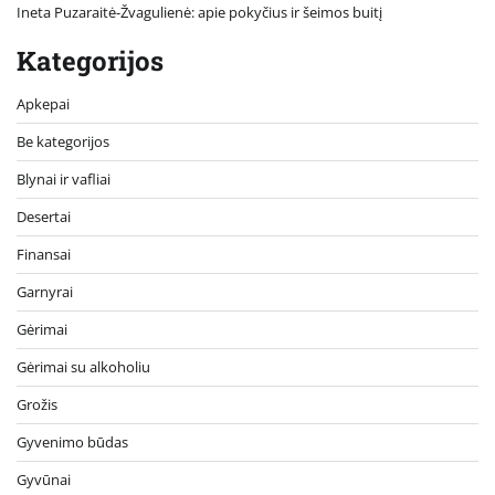
Ineta Puzaraitė-Žvagulienė: apie pokyčius ir šeimos buitį
Kategorijos
Apkepai
Be kategorijos
Blynai ir vafliai
Desertai
Finansai
Garnyrai
Gėrimai
Gėrimai su alkoholiu
Grožis
Gyvenimo būdas
Gyvūnai