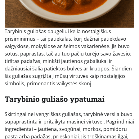
Tarybinis guliašas daugeliui kelia nostalgiškus
prisiminimus – tai patiekalas, kurį dažnai patiekdavo
valgyklose, mokyklose ar šeimos vakarienėse. Jis buvo
sotus, paprastas, tačiau tuo pačiu turėjo savo žavesio:
tirštas padažas, minkšti jautienos gabaliukai ir
dažniausiai šalia patiektos bulvės ar kruopos. Šiandien
šis guliašas sugrįžta į mūsų virtuves kaip nostalgijos
simbolis, primenantis vaikystės skonį.
Tarybinio guliašo ypatumai
Skirtingai nei vengriškas guliašas, tarybinė versija buvo
supaprastinta ir pritaikyta masinei virtuvei. Pagrindiniai
ingredientai – jautiena, svogūnai, morkos, pomidorų
pasta arba padažas, prieskoniai. Jis troškinamas ilgai,