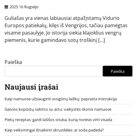
2025 16 Rugsėjo
Guliašas yra vienas labiausiai atpažįstamų Vidurio
Europos patiekalų, kilęs iš Vengrijos, tačiau pamėgtas
visame pasaulyje. Jo istorija siekia klajoklius vengrų
piemenis, kurie gamindavo sotų troškinį […]
Paieška
Paieška
Naujausi įrašai
Kaip namuose užsiauginti svogūnų laiškų: paprasta instrukcija
Gaivios kopūstų salotos su actu: vaikystės skonis namuose
Pietų receptas: gardi lašišos sriuba, kurią norėsis virti visada
Kaip veiksmingai išnaikinti skruzdėles: ar soda padeda?