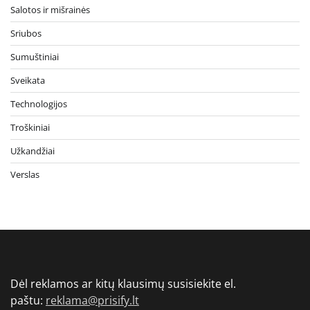
Salotos ir mišrainės
Sriubos
Sumuštiniai
Sveikata
Technologijos
Troškiniai
Užkandžiai
Verslas
Dėl reklamos ar kitų klausimų susisiekite el.
paštu:
reklama@prisify.lt