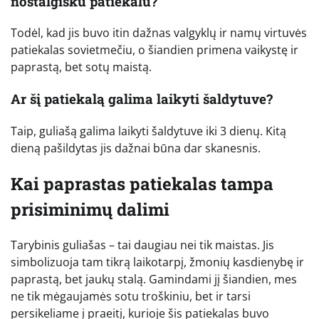
nostalgišku patiekalu?
Todėl, kad jis buvo itin dažnas valgyklų ir namų virtuvės
patiekalas sovietmečiu, o šiandien primena vaikystę ir
paprastą, bet sotų maistą.
Ar šį patiekalą galima laikyti šaldytuve?
Taip, guliašą galima laikyti šaldytuve iki 3 dienų. Kitą
dieną pašildytas jis dažnai būna dar skanesnis.
Kai paprastas patiekalas tampa
prisiminimų dalimi
Tarybinis guliašas – tai daugiau nei tik maistas. Jis
simbolizuoja tam tikrą laikotarpį, žmonių kasdienybę ir
paprastą, bet jaukų stalą. Gamindami jį šiandien, mes
ne tik mėgaujamės sotu troškiniu, bet ir tarsi
persikeliame į praeitį, kurioje šis patiekalas buvo