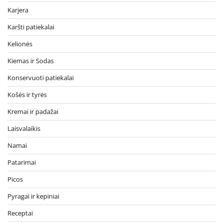
Karjera
Karšti patiekalai
Kelionės
Kiemas ir Sodas
Konservuoti patiekalai
Košės ir tyrės
Kremai ir padažai
Laisvalaikis
Namai
Patarimai
Picos
Pyragai ir kepiniai
Receptai