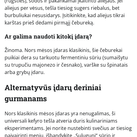
(rūgšties), sodos ir pakankamai įkaitinto aliejaus. Jei
aliejus per vėsus, tešla tiesiog sugers riebalus, bet
burbuliukai nesusidarys. Įsitikinkite, kad aliejus tikrai
karštas prieš dėdami pirmąjį čebureką.
Ar galima naudoti kitokį įdarą?
Žinoma. Nors mėsos įdaras klasikinis, šie čeburekai
puikiai dera su tarkuotu fermentiniu sūriu (sumaišytu
su trupučiu majonezo ir česnako), varške su špinatais
arba grybų įdaru.
Alternatyvūs įdarų deriniai
gurmanams
Nors klasikinis mėsos įdaras yra nenugalimas, ši
universali kefyro tešla atveria duris kulinariniams
eksperimentams. Jei norite nustebinti svečius ar tiesiog
paįvairinti meniu, išbandykite „Suluguni“ sūrio ir