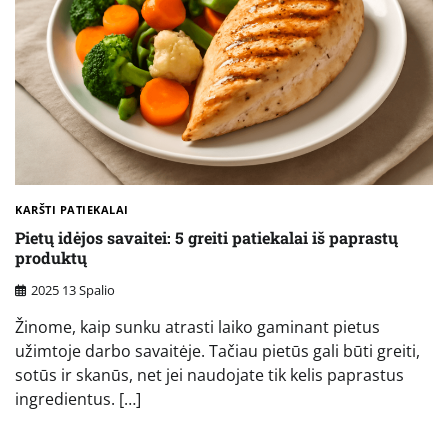
KARŠTI PATIEKALAI
Pietų idėjos savaitei: 5 greiti patiekalai iš paprastų
produktų
2025 13 Spalio
Žinome, kaip sunku atrasti laiko gaminant pietus
užimtoje darbo savaitėje. Tačiau pietūs gali būti greiti,
sotūs ir skanūs, net jei naudojate tik kelis paprastus
ingredientus. […]