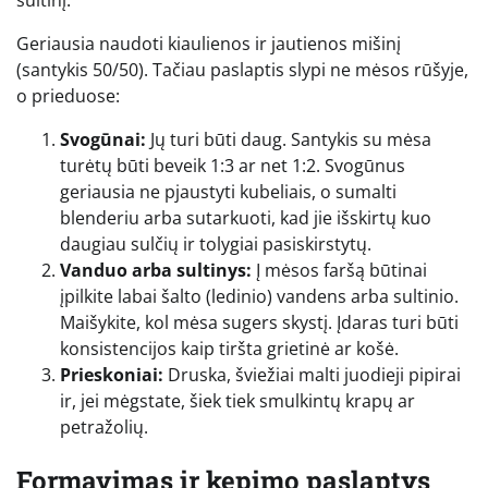
Geriausia naudoti kiaulienos ir jautienos mišinį
(santykis 50/50). Tačiau paslaptis slypi ne mėsos rūšyje,
o prieduose:
Svogūnai:
Jų turi būti daug. Santykis su mėsa
turėtų būti beveik 1:3 ar net 1:2. Svogūnus
geriausia ne pjaustyti kubeliais, o sumalti
blenderiu arba sutarkuoti, kad jie išskirtų kuo
daugiau sulčių ir tolygiai pasiskirstytų.
Vanduo arba sultinys:
Į mėsos faršą būtinai
įpilkite labai šalto (ledinio) vandens arba sultinio.
Maišykite, kol mėsa sugers skystį. Įdaras turi būti
konsistencijos kaip tiršta grietinė ar košė.
Prieskoniai:
Druska, šviežiai malti juodieji pipirai
ir, jei mėgstate, šiek tiek smulkintų krapų ar
petražolių.
Formavimas ir kepimo paslaptys