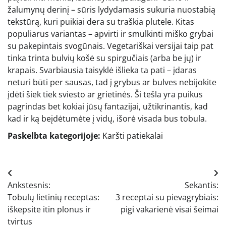
žalumynų derinį – sūris lydydamasis sukuria nuostabią
tekstūrą, kuri puikiai dera su traškia plutele. Kitas
populiarus variantas – apvirti ir smulkinti miško grybai
su pakepintais svogūnais. Vegetariškai versijai taip pat
tinka trinta bulvių košė su spirgučiais (arba be jų) ir
krapais. Svarbiausia taisyklė išlieka ta pati – įdaras
neturi būti per sausas, tad į grybus ar bulves nebijokite
įdėti šiek tiek sviesto ar grietinės. Ši tešla yra puikus
pagrindas bet kokiai jūsų fantazijai, užtikrinantis, kad
kad ir ką beįdėtumėte į vidų, išorė visada bus tobula.
Paskelbta kategorijoje:
Karšti patiekalai
Navigacija
Ankstesnis:
Sekantis:
tarp
Tobulų lietinių receptas:
3 receptai su pievagrybiais:
įrašų
iškepsite itin plonus ir
pigi vakarienė visai šeimai
tvirtus