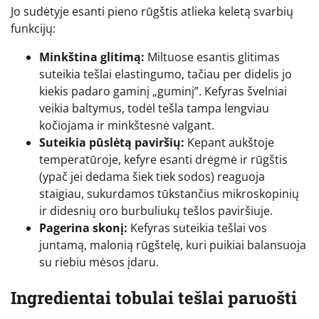
Jo sudėtyje esanti pieno rūgštis atlieka keletą svarbių
funkcijų:
Minkština glitimą:
Miltuose esantis glitimas
suteikia tešlai elastingumo, tačiau per didelis jo
kiekis padaro gaminį „guminį”. Kefyras švelniai
veikia baltymus, todėl tešla tampa lengviau
kočiojama ir minkštesnė valgant.
Suteikia pūslėtą paviršių:
Kepant aukštoje
temperatūroje, kefyre esanti drėgmė ir rūgštis
(ypač jei dedama šiek tiek sodos) reaguoja
staigiau, sukurdamos tūkstančius mikroskopinių
ir didesnių oro burbuliukų tešlos paviršiuje.
Pagerina skonį:
Kefyras suteikia tešlai vos
juntamą, malonią rūgštelę, kuri puikiai balansuoja
su riebiu mėsos įdaru.
Ingredientai tobulai tešlai paruošti