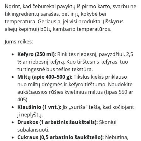
Norint, kad čeburekai pavyktų iš pirmo karto, svarbu ne
tik ingredientų sąrašas, bet ir jų kokybė bei
temperatūra. Geriausia, jei visi produktai (išskyrus
aliejų kepimui) būtų kambario temperatūros.
Jums reikės:
Kefyro (250 ml):
Rinkitės riebesnį, pavyzdžiui, 2,5
% ar riebesnį kefyrą. Kuo tirštesnis kefyras, tuo
turtingesnė bus tešlos tekstūra.
Miltų (apie 400–500 g):
Tikslus kiekis priklauso
nuo miltų drėgmės ir kefyro tirštumo. Naudokite
aukščiausios rūšies kvietinius miltus (tipas 550 ar
405).
Kiaušinio (1 vnt.):
Jis „suriša“ tešlą, kad kočiojant
ji neplyštų.
Druskos (1 arbatinis šaukštelis):
Skoniui
subalansuoti.
Cukraus (0,5 arbatinio šaukštelio):
Nebūtina,