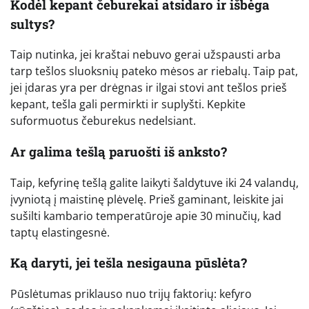
Kodėl kepant čeburekai atsidaro ir išbėga
sultys?
Taip nutinka, jei kraštai nebuvo gerai užspausti arba
tarp tešlos sluoksnių pateko mėsos ar riebalų. Taip pat,
jei įdaras yra per drėgnas ir ilgai stovi ant tešlos prieš
kepant, tešla gali permirkti ir suplyšti. Kepkite
suformuotus čeburekus nedelsiant.
Ar galima tešlą paruošti iš anksto?
Taip, kefyrinę tešlą galite laikyti šaldytuve iki 24 valandų,
įvyniotą į maistinę plėvelę. Prieš gaminant, leiskite jai
sušilti kambario temperatūroje apie 30 minučių, kad
taptų elastingesnė.
Ką daryti, jei tešla nesigauna pūslėta?
Pūslėtumas priklauso nuo trijų faktorių: kefyro