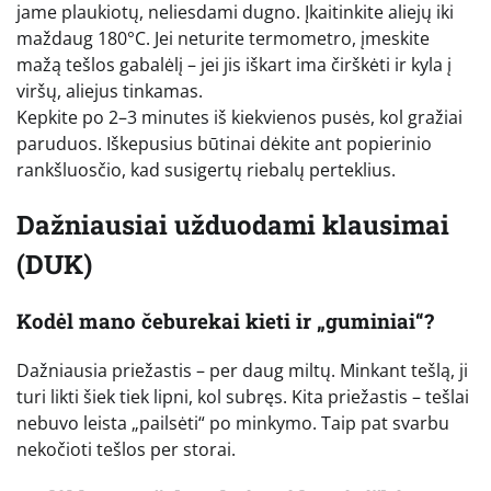
jame plaukiotų, neliesdami dugno. Įkaitinkite aliejų iki
maždaug 180°C. Jei neturite termometro, įmeskite
mažą tešlos gabalėlį – jei jis iškart ima čirškėti ir kyla į
viršų, aliejus tinkamas.
Kepkite po 2–3 minutes iš kiekvienos pusės, kol gražiai
paruduos. Iškepusius būtinai dėkite ant popierinio
rankšluosčio, kad susigertų riebalų perteklius.
Dažniausiai užduodami klausimai
(DUK)
Kodėl mano čeburekai kieti ir „guminiai“?
Dažniausia priežastis – per daug miltų. Minkant tešlą, ji
turi likti šiek tiek lipni, kol subręs. Kita priežastis – tešlai
nebuvo leista „pailsėti“ po minkymo. Taip pat svarbu
nekočioti tešlos per storai.