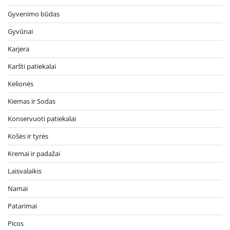
Gyvenimo būdas
Gyvūnai
Karjera
Karšti patiekalai
Kelionės
Kiemas ir Sodas
Konservuoti patiekalai
Košės ir tyrės
Kremai ir padažai
Laisvalaikis
Namai
Patarimai
Picos