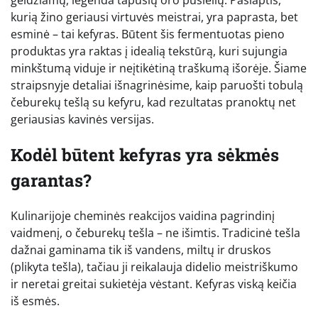
kurią žino geriausi virtuvės meistrai, yra paprasta, bet
esminė – tai kefyras. Būtent šis fermentuotas pieno
produktas yra raktas į idealią tekstūrą, kuri sujungia
minkštumą viduje ir neįtikėtiną traškumą išorėje. Šiame
straipsnyje detaliai išnagrinėsime, kaip paruošti tobulą
čeburekų tešlą su kefyru, kad rezultatas pranoktų net
geriausias kavinės versijas.
Kodėl būtent kefyras yra sėkmės
garantas?
Kulinarijoje cheminės reakcijos vaidina pagrindinį
vaidmenį, o čeburekų tešla – ne išimtis. Tradicinė tešla
dažnai gaminama tik iš vandens, miltų ir druskos
(plikyta tešla), tačiau ji reikalauja didelio meistriškumo
ir neretai greitai sukietėja vėstant. Kefyras viską keičia
iš esmės.