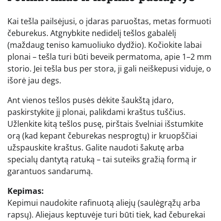
Kai tešla pailsėjusi, o įdaras paruoštas, metas formuoti
čeburekus. Atgnybkite nedidelį tešlos gabalėlį
(maždaug teniso kamuoliuko dydžio). Kočiokite labai
plonai – tešla turi būti beveik permatoma, apie 1–2 mm
storio. Jei tešla bus per stora, ji gali neiškepusi viduje, o
išorė jau degs.
Ant vienos tešlos pusės dėkite šaukštą įdaro,
paskirstykite jį plonai, palikdami kraštus tuščius.
Užlenkite kitą tešlos pusę, pirštais švelniai išstumkite
orą (kad kepant čeburekas nesprogtų) ir kruopščiai
užspauskite kraštus. Galite naudoti šakutę arba
specialų dantytą ratuką – tai suteiks gražią formą ir
garantuos sandarumą.
Kepimas:
Kepimui naudokite rafinuotą aliejų (saulėgrąžų arba
rapsų). Aliejaus keptuvėje turi būti tiek, kad čeburekai