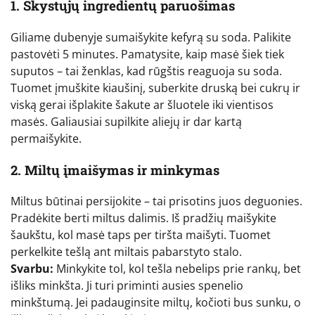
1. Skystųjų ingredientų paruošimas
Giliame dubenyje sumaišykite kefyrą su soda. Palikite
pastovėti 5 minutes. Pamatysite, kaip masė šiek tiek
suputos – tai ženklas, kad rūgštis reaguoja su soda.
Tuomet įmuškite kiaušinį, suberkite druską bei cukrų ir
viską gerai išplakite šakute ar šluotele iki vientisos
masės. Galiausiai supilkite aliejų ir dar kartą
permaišykite.
2. Miltų įmaišymas ir minkymas
Miltus būtinai persijokite – tai prisotins juos deguonies.
Pradėkite berti miltus dalimis. Iš pradžių maišykite
šaukštu, kol masė taps per tiršta maišyti. Tuomet
perkelkite tešlą ant miltais pabarstyto stalo.
Svarbu:
Minkykite tol, kol tešla nebelips prie rankų, bet
išliks minkšta. Ji turi priminti ausies spenelio
minkštumą. Jei padauginsite miltų, kočioti bus sunku, o