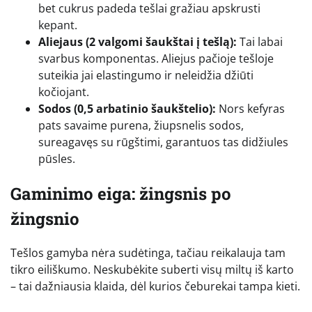
bet cukrus padeda tešlai gražiau apskrusti
kepant.
Aliejaus (2 valgomi šaukštai į tešlą):
Tai labai
svarbus komponentas. Aliejus pačioje tešloje
suteikia jai elastingumo ir neleidžia džiūti
kočiojant.
Sodos (0,5 arbatinio šaukštelio):
Nors kefyras
pats savaime purena, žiupsnelis sodos,
sureagavęs su rūgštimi, garantuos tas didžiules
pūsles.
Gaminimo eiga: žingsnis po
žingsnio
Tešlos gamyba nėra sudėtinga, tačiau reikalauja tam
tikro eiliškumo. Neskubėkite suberti visų miltų iš karto
– tai dažniausia klaida, dėl kurios čeburekai tampa kieti.