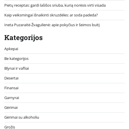
Pietų receptas: gardi lašišos sriuba, kurią norėsis virti visada
Kaip veiksmingai išnaikinti skruzdėles: ar soda padeda?
Ineta Puzaraitė-Žvagulienė: apie pokyčius ir šeimos buitį
Kategorijos
Apkepai
Be kategorijos
Blynai ir vafliai
Desertai
Finansai
Garnyrai
Gėrimai
Gėrimai su alkoholiu
Grožis