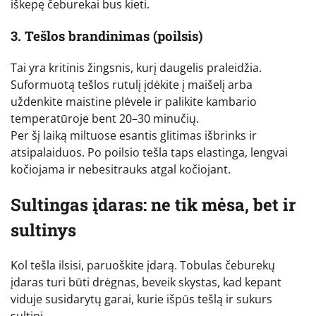
iškepę čeburekai bus kieti.
3. Tešlos brandinimas (poilsis)
Tai yra kritinis žingsnis, kurį daugelis praleidžia.
Suformuotą tešlos rutulį įdėkite į maišelį arba
uždenkite maistine plėvele ir palikite kambario
temperatūroje bent 20–30 minučių.
Per šį laiką miltuose esantis glitimas išbrinks ir
atsipalaiduos. Po poilsio tešla taps elastinga, lengvai
kočiojama ir nebesitrauks atgal kočiojant.
Sultingas įdaras: ne tik mėsa, bet ir
sultinys
Kol tešla ilsisi, paruoškite įdarą. Tobulas čeburekų
įdaras turi būti drėgnas, beveik skystas, kad kepant
viduje susidarytų garai, kurie išpūs tešlą ir sukurs
sultinį.