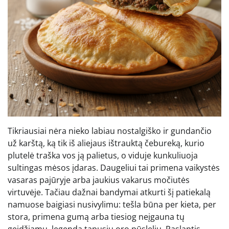
Tikriausiai nėra nieko labiau nostalgiško ir gundančio
už karštą, ką tik iš aliejaus ištrauktą čebureką, kurio
plutelė traška vos ją palietus, o viduje kunkuliuoja
sultingas mėsos įdaras. Daugeliui tai primena vaikystės
vasaras pajūryje arba jaukius vakarus močiutės
virtuvėje. Tačiau dažnai bandymai atkurti šį patiekalą
namuose baigiasi nusivylimu: tešla būna per kieta, per
stora, primena gumą arba tiesiog neįgauna tų
geidžiamų, legenda tapusių oro pūslelių. Paslaptis,