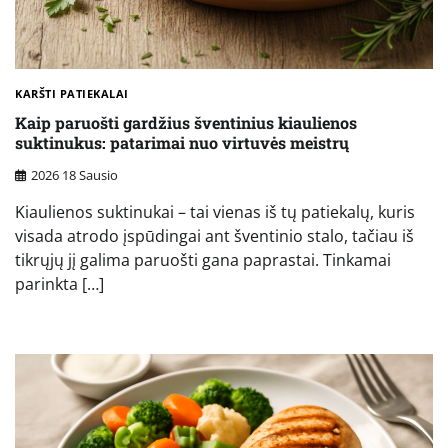
KARŠTI PATIEKALAI
Kaip paruošti gardžius šventinius kiaulienos
suktinukus: patarimai nuo virtuvės meistrų
2026 18 Sausio
Kiaulienos suktinukai – tai vienas iš tų patiekalų, kuris
visada atrodo įspūdingai ant šventinio stalo, tačiau iš
tikrųjų jį galima paruošti gana paprastai. Tinkamai
parinkta […]