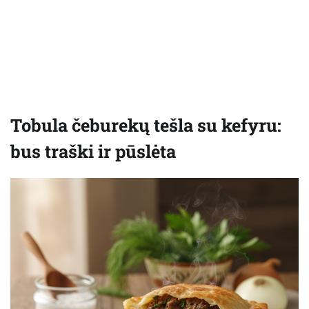
Tobula čeburekų tešla su kefyru:
bus traški ir pūslėta