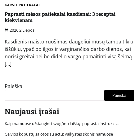
KARŠTI PATIEKALAI
Paprasti mėsos patiekalai kasdienai: 3 receptai
kiekvienam
2026 2 Liepos
Kasdienis maisto ruošimas daugeliui mūsų tampa tikru
iššūkiu, ypač po ilgos ir varginančios darbo dienos, kai
norisi greitai bei be didelio vargo pamaitinti visą šeimą.
[…]
Paieška
Paieška
Naujausi įrašai
Kaip namuose užsiauginti svogūnų laiškų: paprasta instrukcija
Gaivios kopūstų salotos su actu: vaikystės skonis namuose