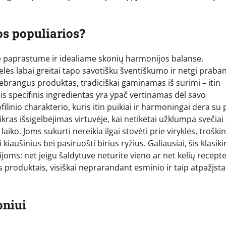
os populiarios?
e paprastume ir idealiame skonių harmonijos balanse.
lės labai greitai tapo savotišku šventiškumo ir netgi praba
 nebrangus produktas, tradiciškai gaminamas iš surimi – itin
šis specifinis ingredientas yra ypač vertinamas dėl savo
filinio charakterio, kuris itin puikiai ir harmoningai dera su 
tikras išsigelbėjimas virtuvėje, kai netikėtai užklumpa svečiai
iko. Joms sukurti nereikia ilgai stovėti prie viryklės, troškin
kiaušinius bei pasiruošti birius ryžius. Galiausiai, šis klasiki
ijoms: net jeigu šaldytuve neturite vieno ar net kelių recept
is produktais, visiškai neprarandant esminio ir taip atpažįs
oniui