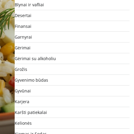
Blynai ir vafliai
Desertai
Finansai
Garnyrai
Gėrimai
Gėrimai su alkoholiu
Grožis
Gyvenimo būdas
Gyvūnai
Karjera
Karšti patiekalai
Kelionės
Kiemas ir Sodas