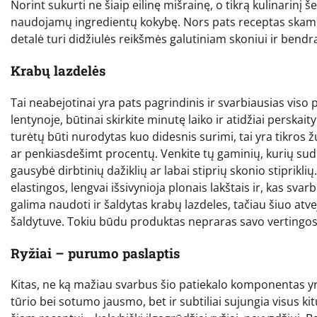
Norint sukurti ne šiaip eilinę mišrainę, o tikrą kulinarinį 
naudojamų ingredientų kokybę. Nors pats receptas skamba 
detalė turi didžiulės reikšmės galutiniam skoniui ir bendra
Krabų lazdelės
Tai neabejotinai yra pats pagrindinis ir svarbiausias vis
lentynoje, būtinai skirkite minutę laiko ir atidžiai perska
turėtų būti nurodytas kuo didesnis surimi, tai yra tikros ž
ar penkiasdešimt procentų. Venkite tų gaminių, kurių sud
gausybė dirbtinių dažiklių ar labai stiprių skonio stipriklių
elastingos, lengvai išsivynioja plonais lakštais ir, kas sva
galima naudoti ir šaldytas krabų lazdeles, tačiau šiuo atveju
šaldytuve. Tokiu būdu produktas nepraras savo vertingos
Ryžiai – purumo paslaptis
Kitas, ne ką mažiau svarbus šio patiekalo komponentas yra 
tūrio bei sotumo jausmo, bet ir subtiliai sujungia visus ki