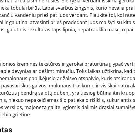
asmati arba Jasmine rūšies. Šie ryžiai verdant išskiria geroka
eka tobulai birūs. Labai svarbus žingsnis, kurio nevalia prale
tekančiu vandeniu prieš pat juos verdant. Plaukite tol, kol nut
ai ir galutinai atvėsinti prieš pradedant juos maišyti su kitais
ius, galutinis rezultatas taps lipnia, nepatrauklia mase, o pač
 malonios kreminės tekstūros ir gerokai praturtina jį ypač vert
apie devynias ar dešimt minučių. Toks laikas užtikrina, kad 
 nemalonaus papilkėjusio ar žalsvo atspalvio, kuris atsiranda
a pavasariškos gaivos, malonaus traškumo ir visiškai natūra
rūzus į bendrą salotų dubenį, yra tiesiog būtina itin kruop
inis, niekuo nepakeičiamas šio patiekalo rišiklis, sukuriantis
gos versijos, majonezą galite lygiomis dalimis drąsiai sumaišy
iebia grietine.
ptas