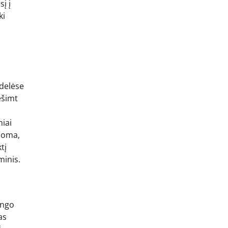
į į
ki
zdelėse
ešimt
niai
inoma,
tį
minis.
ingo
as