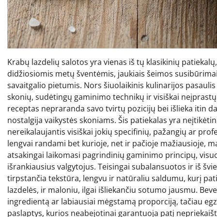
Krabų lazdelių salotos yra vienas iš tų klasikinių patiekal
didžiosiomis metų šventėmis, jaukiais šeimos susibūrimais,
savaitgalio pietumis. Nors šiuolaikinis kulinarijos pasaulis
skonių, sudėtingų gaminimo technikų ir visiškai neįprastų i
receptas nepraranda savo tvirtų pozicijų bei išlieka itin da
nostalgija vaikystės skoniams. Šis patiekalas yra neįtikėti
nereikalaujantis visiškai jokių specifinių, pažangių ar profe
lengvai randami bet kurioje, net ir pačioje mažiausioje, ma
atsakingai laikomasi pagrindinių gaminimo principų, visuo
išrankiausius valgytojus. Teisingai subalansuotos ir iš šv
tirpstančia tekstūra, lengvu ir natūraliu saldumu, kurį pa
lazdelės, ir maloniu, ilgai išliekančiu sotumo jausmu. Beve
ingredientą ar labiausiai mėgstamą proporciją, tačiau egzi
paslaptys, kurios neabejotinai garantuoja patį nepriekaišt