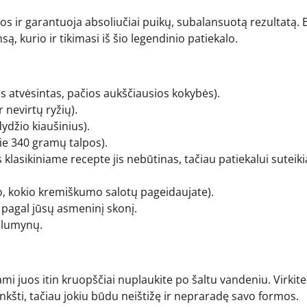
os ir garantuoja absoliučiai puikų, subalansuotą rezultatą. 
, kurio ir tikimasi iš šio legendinio patiekalo.
atvėsintas, pačios aukščiausios kokybės).
nevirtų ryžių).
dydžio kiaušinius).
ie 340 gramų talpos).
 klasikiniame recepte jis nebūtinas, tačiau patiekalui suteiki
to, kokio kremiškumo salotų pageidaujate).
k pagal jūsų asmeninį skonį.
alumynų.
dami juos itin kruopščiai nuplaukite po šaltu vandeniu. Virkite
kšti, tačiau jokiu būdu neištižę ir nepraradę savo formos.