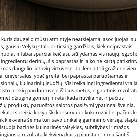
ų, kuris daugelio mūsų atmintyje neatsiejamai asocijuojasi su
 gausiu Velykų stalu ar tiesiog gardžiais, kiek neįprastais
 nuolat ir labai sparčiai keičiasi, siūlydamas vis naujų, egzot
ngredientų derinių, šis paprastas ir laiko ne kartą patikrint
žnas daugelio lietuvių virtuvėse. Tai lemia toli gražu ne vien 
nai universalus, ypač greitai bei paprastai paruošiamas ir
sionalių kulinarinių įgūdžių. Visi reikalingi ingredientai yra l
isto prekių parduotuvėje ištisus metus, o galutinis rezultata
met džiugina gomurį ir retai kada nuvilia net ir pačius
iežių produktų paruoštos salotos pasižymi ypatingai švelnia,
tiekalui suteikia kokybiški konservuoti kukurūzai bei pačios 
ik kiekviena šeima turi savo unikalią gaminimo versiją, slapt
stuoja bazinės kulinarinės taisyklės, subtilybės ir mažos
ingiausią rezultatą kiekvieną kartą pjaustant ir maišant šį