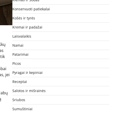
Konservuoti patiekalai
Košės ir tyrės
Kremai ir padažai
Laisvalaikis
iškų
Namai
as
Patarimai
tik
Picos
abai
Pyragai ir kepiniai
s, jei
Receptai
Salotos ir mišrainės
krabų
ą
Sriubos
Sumuštiniai