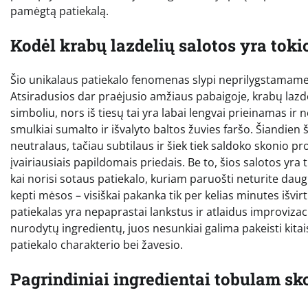
pamėgtą patiekalą.
Kodėl krabų lazdelių salotos yra toki
Šio unikalaus patiekalo fenomenas slypi neprilygstamam
Atsiradusios dar praėjusio amžiaus pabaigoje, krabų lazde
simboliu, nors iš tiesų tai yra labai lengvai prieinamas ir
smulkiai sumalto ir išvalyto baltos žuvies faršo. Šiandien 
neutralaus, tačiau subtilaus ir šiek tiek saldoko skonio pro
įvairiausiais papildomais priedais. Be to, šios salotos yra 
kai norisi sotaus patiekalo, kuriam paruošti neturite daug la
kepti mėsos – visiškai pakanka tik per kelias minutes išvirti 
patiekalas yra nepaprastai lankstus ir atlaidus improvizac
nurodytų ingredientų, juos nesunkiai galima pakeisti kita
patiekalo charakterio bei žavesio.
Pagrindiniai ingredientai tobulam sk