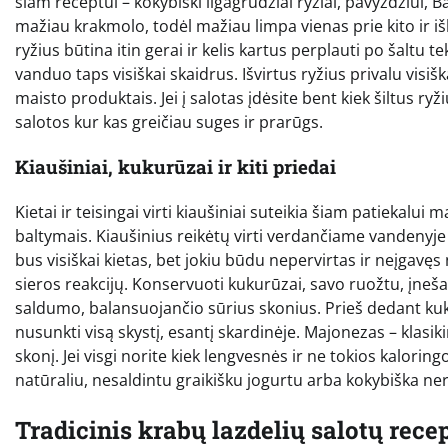
šiam receptui – kokybiški ilgagrūdžiai ryžiai, pavyzdžiui, B
mažiau krakmolo, todėl mažiau limpa vienas prie kito ir išli
ryžius būtina itin gerai ir kelis kartus perplauti po šaltu 
vanduo taps visiškai skaidrus. Išvirtus ryžius privalu visišk
maisto produktais. Jei į salotas įdėsite bent kiek šiltus ryž
salotos kur kas greičiau suges ir prarūgs.
Kiaušiniai, kukurūzai ir kiti priedai
Kietai ir teisingai virti kiaušiniai suteikia šiam patiekalui
baltymais. Kiaušinius reikėtų virti verdančiame vandenyje 
bus visiškai kietas, bet jokiu būdu nepervirtas ir neįgavęs
sieros reakcijų. Konservuoti kukurūzai, savo ruožtu, įneš
saldumo, balansuojančio sūrius skonius. Prieš dedant kuku
nusunkti visą skystį, esantį skardinėje. Majonezas – klasik
skonį. Jei visgi norite kiek lengvesnės ir ne tokios kalorin
natūraliu, nesaldintu graikišku jogurtu arba kokybiška ner
Tradicinis krabų lazdelių salotų rece