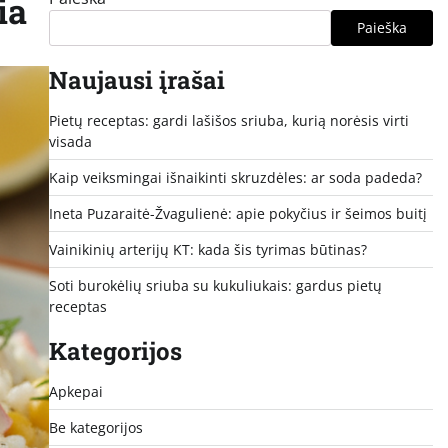
ia
Paieška
Naujausi įrašai
Pietų receptas: gardi lašišos sriuba, kurią norėsis virti
visada
Kaip veiksmingai išnaikinti skruzdėles: ar soda padeda?
Ineta Puzaraitė-Žvagulienė: apie pokyčius ir šeimos buitį
Vainikinių arterijų KT: kada šis tyrimas būtinas?
Soti burokėlių sriuba su kukuliukais: gardus pietų
receptas
Kategorijos
Apkepai
Be kategorijos