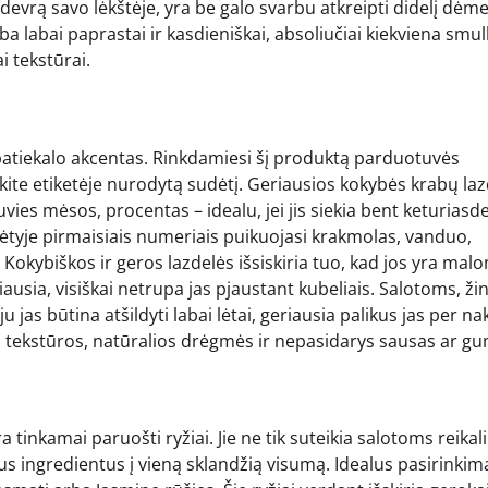
šedevrą savo lėkštėje, yra be galo svarbu atkreipti didelį dėmes
labai paprastai ir kasdieniškai, absoliučiai kiekviena smul
i tekstūrai.
o patiekalo akcentas. Rinkdamiesi šį produktą parduotuvės
itykite etiketėje nurodytą sudėtį. Geriausios kokybės krabų la
uvies mėsos, procentas – idealu, jei jis siekia bent keturiasd
ėtyje pirmaisiais numeriais puikuojasi krakmolas, vanduo,
. Kokybiškos ir geros lazdelės išsiskiria tuo, kad jos yra malo
rbiausia, visiškai netrupa jas pjaustant kubeliais. Salotoms, ž
 jas būtina atšildyti labai lėtai, geriausia palikus jas per nak
 tekstūros, natūralios drėgmės ir nepasidarys sausas ar gu
tinkamai paruošti ryžiai. Jie ne tik suteikia salotoms reikal
tus ingredientus į vieną sklandžią visumą. Idealus pasirinkim