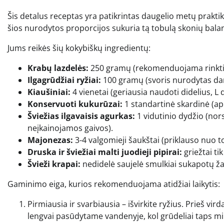
Šis detalus receptas yra patikrintas daugelio metų praktik
šios nurodytos proporcijos sukuria tą tobulą skonių balansą
Jums reikės šių kokybiškų ingredientų:
Krabų lazdelės:
250 gramų (rekomenduojama rinktis 
Ilgagrūdžiai ryžiai:
100 gramų (svoris nurodytas dar 
Kiaušiniai:
4 vienetai (geriausia naudoti didelius, L 
Konservuoti kukurūzai:
1 standartinė skardinė (ap
Šviežias ilgavaisis agurkas:
1 vidutinio dydžio (nors
neįkainojamos gaivos).
Majonezas:
3-4 valgomieji šaukštai (priklauso nuo 
Druska ir šviežiai malti juodieji pipirai:
griežtai ti
Švieži krapai:
nedidelė saujelė smulkiai sukapotų ž
Gaminimo eiga, kurios rekomenduojama atidžiai laikytis:
Pirmiausia ir svarbiausia – išvirkite ryžius. Prieš vir
lengvai pasūdytame vandenyje, kol grūdeliai taps min