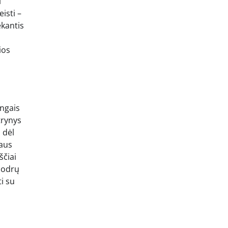
i
isti –
ekantis
ios
ingais
trynys
 dėl
laus
ščiai
 sodrų
ti su