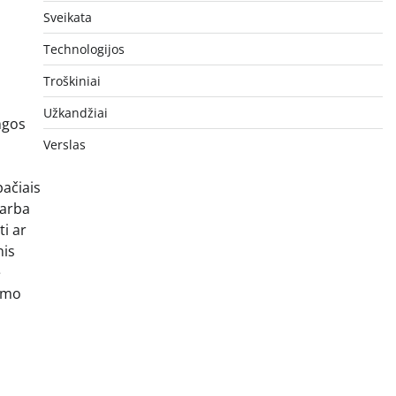
Sveikata
Technologijos
Troškiniai
Užkandžiai
ngos
Verslas
pačiais
 arba
ti ar
nis
e
tamo