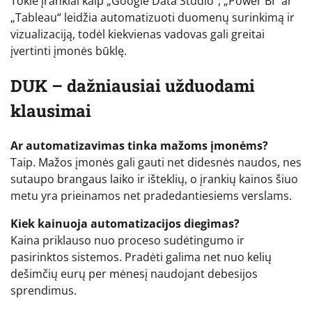
Tokie įrankiai kaip „Google Data Studio“, „Power BI“ ar
„Tableau“ leidžia automatizuoti duomenų surinkimą ir
vizualizaciją, todėl kiekvienas vadovas gali greitai
įvertinti įmonės būklę.
DUK – dažniausiai užduodami
klausimai
Ar automatizavimas tinka mažoms įmonėms?
Taip. Mažos įmonės gali gauti net didesnės naudos, nes
sutaupo brangaus laiko ir išteklių, o įrankių kainos šiuo
metu yra prieinamos net pradedantiesiems verslams.
Kiek kainuoja automatizacijos diegimas?
Kaina priklauso nuo proceso sudėtingumo ir
pasirinktos sistemos. Pradėti galima net nuo kelių
dešimčių eurų per mėnesį naudojant debesijos
sprendimus.