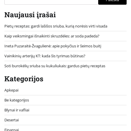
Naujausi įrašai
Pietų receptas: gardi lašišos sriuba, kurią norėsis virti visada
Kaip veiksmingai išnaikinti skruzdėles: ar soda padeda?
Ineta Puzaraitė-Žvagulienė: apie pokyčius ir šeimos buitį
Vainikinių arterijų KT: kada šis tyrimas būtinas?
Soti burokėlių sriuba su kukuliukais: gardus pietų receptas
Kategorijos
Apkepai
Be kategorijos
Blynai ir vafliai
Desertai
Finansai