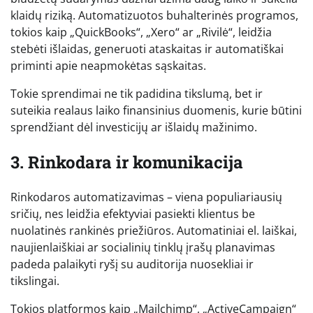
klaidų riziką. Automatizuotos buhalterinės programos,
tokios kaip „QuickBooks“, „Xero“ ar „Rivilė“, leidžia
stebėti išlaidas, generuoti ataskaitas ir automatiškai
priminti apie neapmokėtas sąskaitas.
Tokie sprendimai ne tik padidina tikslumą, bet ir
suteikia realaus laiko finansinius duomenis, kurie būtini
sprendžiant dėl investicijų ar išlaidų mažinimo.
3. Rinkodara ir komunikacija
Rinkodaros automatizavimas – viena populiariausių
sričių, nes leidžia efektyviai pasiekti klientus be
nuolatinės rankinės priežiūros. Automatiniai el. laiškai,
naujienlaiškiai ar socialinių tinklų įrašų planavimas
padeda palaikyti ryšį su auditorija nuosekliai ir
tikslingai.
Tokios platformos kaip „Mailchimp“, „ActiveCampaign“