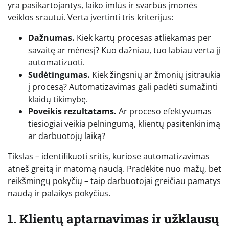
yra pasikartojantys, laiko imlūs ir svarbūs įmonės
veiklos srautui. Verta įvertinti tris kriterijus:
Dažnumas.
Kiek kartų procesas atliekamas per
savaitę ar mėnesį? Kuo dažniau, tuo labiau verta jį
automatizuoti.
Sudėtingumas.
Kiek žingsnių ar žmonių įsitraukia
į procesą? Automatizavimas gali padėti sumažinti
klaidų tikimybę.
Poveikis rezultatams.
Ar proceso efektyvumas
tiesiogiai veikia pelningumą, klientų pasitenkinimą
ar darbuotojų laiką?
Tikslas – identifikuoti sritis, kuriose automatizavimas
atneš greitą ir matomą naudą. Pradėkite nuo mažų, bet
reikšmingų pokyčių – taip darbuotojai greičiau pamatys
naudą ir palaikys pokyčius.
1. Klientų aptarnavimas ir užklausų