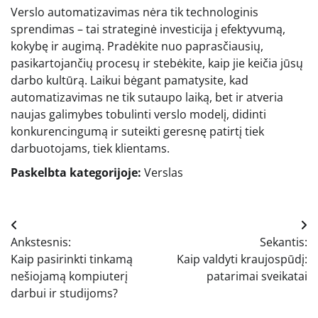
Verslo automatizavimas nėra tik technologinis
sprendimas – tai strateginė investicija į efektyvumą,
kokybę ir augimą. Pradėkite nuo paprasčiausių,
pasikartojančių procesų ir stebėkite, kaip jie keičia jūsų
darbo kultūrą. Laikui bėgant pamatysite, kad
automatizavimas ne tik sutaupo laiką, bet ir atveria
naujas galimybes tobulinti verslo modelį, didinti
konkurencingumą ir suteikti geresnę patirtį tiek
darbuotojams, tiek klientams.
Paskelbta kategorijoje:
Verslas
Navigacija
Ankstesnis:
Sekantis:
tarp
Kaip pasirinkti tinkamą
Kaip valdyti kraujospūdį:
įrašų
nešiojamą kompiuterį
patarimai sveikatai
darbui ir studijoms?