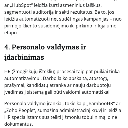
ar „HubSpot“ leidžia kurti asmeninius laiškus,
segmentuoti auditoriją ir sekti rezultatus. Be to, jos
leidžia automatizuoti net sudėtingas kampanijas – nuo
pirmojo kliento susidomėjimo iki pirkimo ir lojalumo
etapo.
4. Personalo valdymas ir
įdarbinimas
HR (žmogiškųjų išteklių) procesai taip pat puikiai tinka
automatizavimui. Darbo laiko apskaita, atostogų
prašymai, kandidatų atranka ar naujų darbuotojų
įvedimas į sistemą gali būti valdomi automatiškai.
Personalo valdymo įrankiai, tokie kaip „BambooHR“ ar
„Zoho People“, sumažina administracinį krūvį ir leidžia
HR specialistams susitelkti į žmonių tobulinimą, o ne
dokumentus.