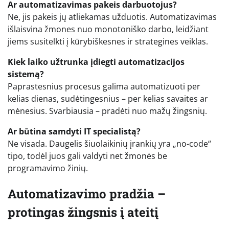
Ar automatizavimas pakeis darbuotojus?
Ne, jis pakeis jų atliekamas užduotis. Automatizavimas
išlaisvina žmones nuo monotoniško darbo, leidžiant
jiems susitelkti į kūrybiškesnes ir strategines veiklas.
Kiek laiko užtrunka įdiegti automatizacijos
sistemą?
Paprastesnius procesus galima automatizuoti per
kelias dienas, sudėtingesnius – per kelias savaites ar
mėnesius. Svarbiausia – pradėti nuo mažų žingsnių.
Ar būtina samdyti IT specialistą?
Ne visada. Daugelis šiuolaikinių įrankių yra „no-code“
tipo, todėl juos gali valdyti net žmonės be
programavimo žinių.
Automatizavimo pradžia –
protingas žingsnis į ateitį