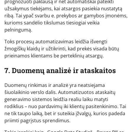
prognozuoti paklausą ir net automatiškai pateikti
užsakymus tiekėjams, kai atsargos pasiekia nustatytą
ribą. Tai ypač svarbu e. prekybos ar gamybos įmonėms,
kurioms sandėlio tikslumas tiesiogiai veikia
pelningumą.
Toks procesų automatizavimas leidžia išvengti
žmogiškų klaidų ir užtikrinti, kad prekės visada būtų
prieinamos klientams be perteklinių atsargų.
7. Duomenų analizė ir ataskaitos
Duomenų rinkimas ir analizė yra neatsiejama
šiuolaikinio verslo dalis. Automatizuotos ataskaitų
generavimo sistemos leidžia realiu laiku matyti
rodiklius – nuo pardavimų iki klientų pasitenkinimo. Tai
ne tik taupo laiką, bet ir suteikia įžvalgų, kurios padeda
priimti pagrįstus sprendimus.