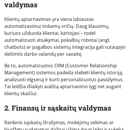
valdymas
Klientų aptarnavimas yra viena labiausiai
automatizavimui tinkamų sričių. Daug klausimų,
kuriuos užduoda klientai, kartojasi – todėl
automatizuoti atsakymai, pokalbių robotai (angl.
chatbots) ar pagalbos sistemų integracija gali sutaupyti
dešimtis darbo valandų per savaitę.
Be to, automatizuotos CRM (Customer Relationship
Management) sistemos padeda stebėti klientų istoriją,
analizuoti elgseną ir kurti personalizuotus pasiūlymus.
Tai leidžia išlaikyti aukštą aptarnavimo lygį net augant
klientų skaičiui.
2. Finansų ir sąskaitų valdymas
Rankinis sąskaitų išrašymas, mokėjimų sekimas ar
biudžetų sudarymas dažnai užima daug laiko ir sukelia