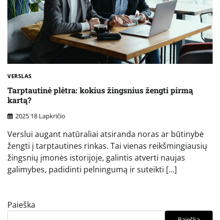
VERSLAS
Tarptautinė plėtra: kokius žingsnius žengti pirmą
kartą?
2025 18 Lapkričio
Verslui augant natūraliai atsiranda noras ar būtinybė
žengti į tarptautines rinkas. Tai vienas reikšmingiausių
žingsnių įmonės istorijoje, galintis atverti naujas
galimybes, padidinti pelningumą ir suteikti […]
Paieška
Paieška