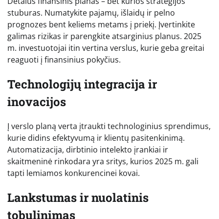
Detalus finansinis planas – bet kurios strategijos
stuburas. Numatykite pajamų, išlaidų ir pelno
prognozes bent keliems metams į priekį. Įvertinkite
galimas rizikas ir parengkite atsarginius planus. 2025
m. investuotojai itin vertina verslus, kurie geba greitai
reaguoti į finansinius pokyčius.
Technologijų integracija ir
inovacijos
Į verslo planą verta įtraukti technologinius sprendimus,
kurie didins efektyvumą ir klientų pasitenkinimą.
Automatizacija, dirbtinio intelekto įrankiai ir
skaitmeninė rinkodara yra sritys, kurios 2025 m. gali
tapti lemiamos konkurencinei kovai.
Lankstumas ir nuolatinis
tobulinimas