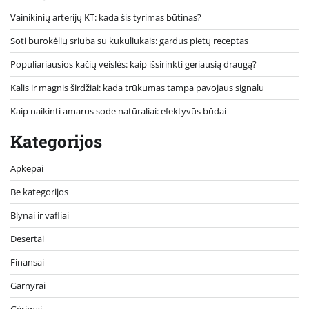
Vainikinių arterijų KT: kada šis tyrimas būtinas?
Soti burokėlių sriuba su kukuliukais: gardus pietų receptas
Populiariausios kačių veislės: kaip išsirinkti geriausią draugą?
Kalis ir magnis širdžiai: kada trūkumas tampa pavojaus signalu
Kaip naikinti amarus sode natūraliai: efektyvūs būdai
Kategorijos
Apkepai
Be kategorijos
Blynai ir vafliai
Desertai
Finansai
Garnyrai