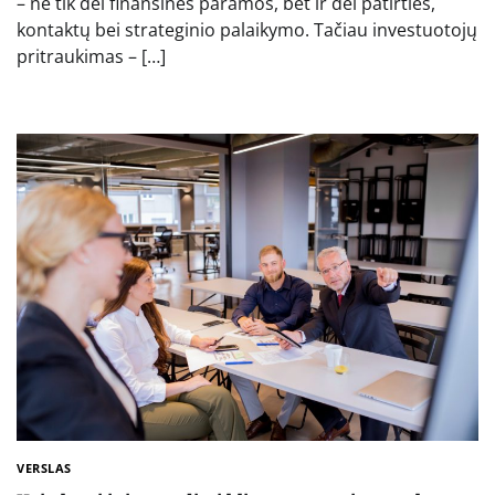
– ne tik dėl finansinės paramos, bet ir dėl patirties,
kontaktų bei strateginio palaikymo. Tačiau investuotojų
pritraukimas – […]
VERSLAS