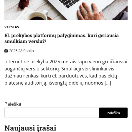
VERSLAS
El. prekybos platformų palyginimas: kuri geriausia
smulkiam verslui?
2025 28 Spalio
Internetinė prekyba 2025 metais tapo vienu greičiausiai
augančių verslo sektorių. Smulkieji verslininkai vis
dažniau renkasi kurti el. parduotuves, kad pasiektų
platesnę auditoriją, išvengtų didelių nuomos […]
Paieška
Paieška
Naujausi įrašai