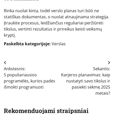
Rinka nuolat kinta, todėl verslo planas turi būti ne
statiškas dokumentas, o nuolat atnaujinama strategija.
Įtraukite procesus, leidžiančius reguliariai peržiūrėti
tikslus, vertinti rezultatus ir prireikus keisti veiksmų
kryptį.
Paskelbta kategorijoje:
Verslas
Navigacija
Ankstesnis:
Sekantis:
tarp
5 populiariausios
Karjeros planavimas: kaip
įrašų
programėlės, kurios padės
nustatyti savo tikslus ir
išmokti programuoti
pasiekti sėkmę 2025
metais?
Rekomenduojami straipsniai