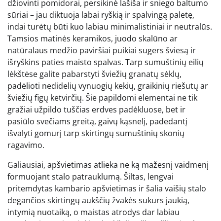
džiovinti pomidorai, persikinė lašiša ir sniego baltumo
sūriai – jau diktuoja labai ryškią ir spalvingą paletę,
indai turėtų būti kuo labiau minimalistiniai ir neutralūs.
Tamsios matinės keramikos, juodo skalūno ar
natūralaus medžio paviršiai puikiai sugers šviesą ir
išryškins paties maisto spalvas. Tarp sumuštinių eilių
lėkštėse galite pabarstyti šviežių granatų sėklų,
padėlioti nedidelių vynuogių kekių, graikinių riešutų ar
šviežių figų ketvirčių. Šie papildomi elementai ne tik
gražiai užpildo tuščias erdves padėkluose, bet ir
pasiūlo svečiams greitą, gaivų kąsnelį, padedantį
išvalyti gomurį tarp skirtingų sumuštinių skonių
ragavimo.
Galiausiai, apšvietimas atlieka ne ką mažesnį vaidmenį
formuojant stalo patrauklumą. Šiltas, lengvai
pritemdytas kambario apšvietimas ir šalia vaišių stalo
degančios skirtingų aukščių žvakės sukurs jaukią,
intymią nuotaiką, o maistas atrodys dar labiau