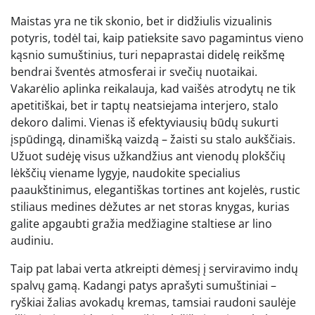
Maistas yra ne tik skonio, bet ir didžiulis vizualinis
potyris, todėl tai, kaip patieksite savo pagamintus vieno
kąsnio sumuštinius, turi nepaprastai didelę reikšmę
bendrai šventės atmosferai ir svečių nuotaikai.
Vakarėlio aplinka reikalauja, kad vaišės atrodytų ne tik
apetitiškai, bet ir taptų neatsiejama interjero, stalo
dekoro dalimi. Vienas iš efektyviausių būdų sukurti
įspūdingą, dinamišką vaizdą – žaisti su stalo aukščiais.
Užuot sudėję visus užkandžius ant vienodų plokščių
lėkščių viename lygyje, naudokite specialius
paaukštinimus, elegantiškas tortines ant kojelės, rustic
stiliaus medines dėžutes ar net storas knygas, kurias
galite apgaubti gražia medžiagine staltiese ar lino
audiniu.
Taip pat labai verta atkreipti dėmesį į serviravimo indų
spalvų gamą. Kadangi patys aprašyti sumuštiniai –
ryškiai žalias avokadų kremas, tamsiai raudoni saulėje