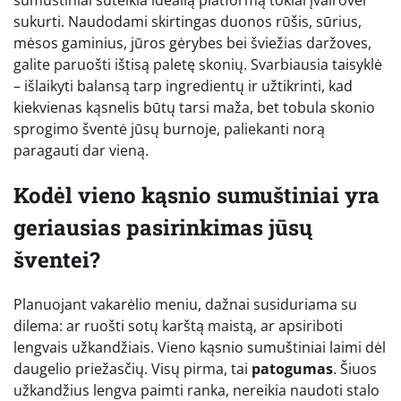
sukurti. Naudodami skirtingas duonos rūšis, sūrius,
mėsos gaminius, jūros gėrybes bei šviežias daržoves,
galite paruošti ištisą paletę skonių. Svarbiausia taisyklė
– išlaikyti balansą tarp ingredientų ir užtikrinti, kad
kiekvienas kąsnelis būtų tarsi maža, bet tobula skonio
sprogimo šventė jūsų burnoje, paliekanti norą
paragauti dar vieną.
Kodėl vieno kąsnio sumuštiniai yra
geriausias pasirinkimas jūsų
šventei?
Planuojant vakarėlio meniu, dažnai susiduriama su
dilema: ar ruošti sotų karštą maistą, ar apsiriboti
lengvais užkandžiais. Vieno kąsnio sumuštiniai laimi dėl
daugelio priežasčių. Visų pirma, tai
patogumas
. Šiuos
užkandžius lengva paimti ranka, nereikia naudoti stalo