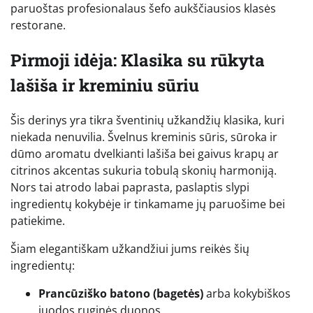
paruoštas profesionalaus šefo aukščiausios klasės
restorane.
Pirmoji idėja: Klasika su rūkyta
lašiša ir kreminiu sūriu
Šis derinys yra tikra šventinių užkandžių klasika, kuri
niekada nenuvilia. Švelnus kreminis sūris, sūroka ir
dūmo aromatu dvelkianti lašiša bei gaivus krapų ar
citrinos akcentas sukuria tobulą skonių harmoniją.
Nors tai atrodo labai paprasta, paslaptis slypi
ingredientų kokybėje ir tinkamame jų paruošime bei
patiekime.
Šiam elegantiškam užkandžiui jums reikės šių
ingredientų:
Prancūziško batono (bagetės)
arba kokybiškos
juodos ruginės duonos.