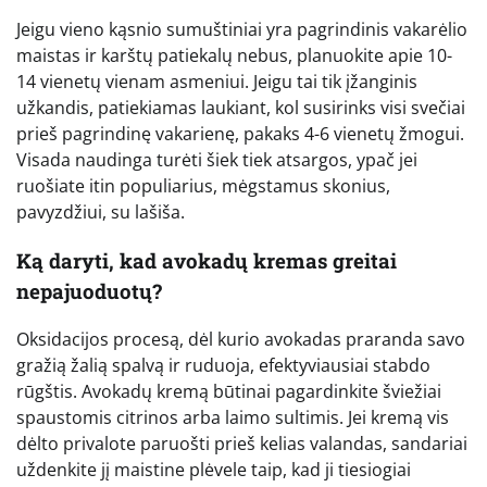
Jeigu vieno kąsnio sumuštiniai yra pagrindinis vakarėlio
maistas ir karštų patiekalų nebus, planuokite apie 10-
14 vienetų vienam asmeniui. Jeigu tai tik įžanginis
užkandis, patiekiamas laukiant, kol susirinks visi svečiai
prieš pagrindinę vakarienę, pakaks 4-6 vienetų žmogui.
Visada naudinga turėti šiek tiek atsargos, ypač jei
ruošiate itin populiarius, mėgstamus skonius,
pavyzdžiui, su lašiša.
Ką daryti, kad avokadų kremas greitai
nepajuoduotų?
Oksidacijos procesą, dėl kurio avokadas praranda savo
gražią žalią spalvą ir ruduoja, efektyviausiai stabdo
rūgštis. Avokadų kremą būtinai pagardinkite šviežiai
spaustomis citrinos arba laimo sultimis. Jei kremą vis
dėlto privalote paruošti prieš kelias valandas, sandariai
uždenkite jį maistine plėvele taip, kad ji tiesiogiai