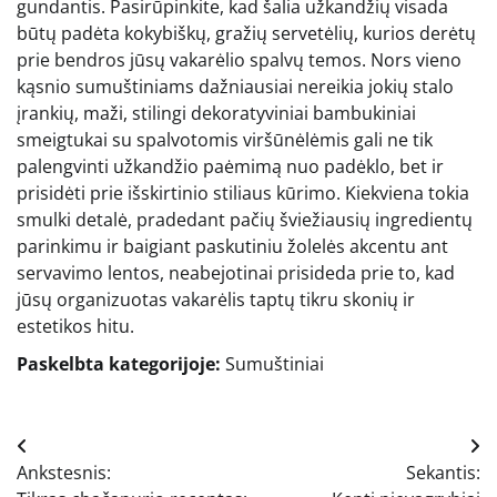
gundantis. Pasirūpinkite, kad šalia užkandžių visada
būtų padėta kokybiškų, gražių servetėlių, kurios derėtų
prie bendros jūsų vakarėlio spalvų temos. Nors vieno
kąsnio sumuštiniams dažniausiai nereikia jokių stalo
įrankių, maži, stilingi dekoratyviniai bambukiniai
smeigtukai su spalvotomis viršūnėlėmis gali ne tik
palengvinti užkandžio paėmimą nuo padėklo, bet ir
prisidėti prie išskirtinio stiliaus kūrimo. Kiekviena tokia
smulki detalė, pradedant pačių šviežiausių ingredientų
parinkimu ir baigiant paskutiniu žolelės akcentu ant
servavimo lentos, neabejotinai prisideda prie to, kad
jūsų organizuotas vakarėlis taptų tikru skonių ir
estetikos hitu.
Paskelbta kategorijoje:
Sumuštiniai
Navigacija
Ankstesnis:
Sekantis:
tarp