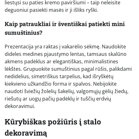
liestųsi su paties kremo paviršiumi – taip neleisite
deguoniui pasiekti masės ir ji išliks ryški.
Kaip patraukliai ir šventiškai patiekti mini
sumuštinius?
Prezentacija yra raktas į vakarėlio sėkmę. Naudokite
dideles medines pjaustymo lentas, tamsaus skalūno
akmens padėklus ar elegantiškas, minimalistines
lėkštes. Grupuokite sumuštinius pagal rūšis, palikdami
nedidelius, simetriškus tarpelius, kad išryškėtų
kiekvieno užkandžio forma ir spalvos. Nebijokite
naudoti šviežių žolelių šakelių, valgomųjų gėlių žiedų,
riešutų ar uogų pačių padėklų ir tuščių erdvių
dekoravimui.
Kūrybiškas požiūris į stalo
dekoravimą