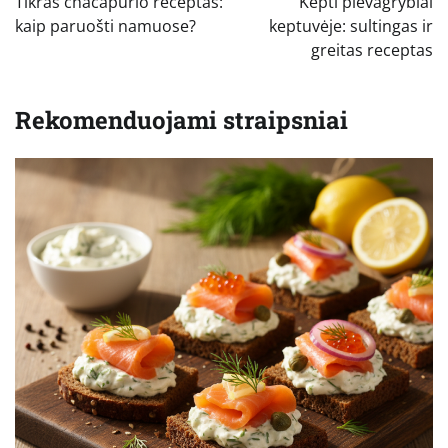
Tikras chačapurio receptas:
Kepti pievagrybiai
įrašų
kaip paruošti namuose?
keptuvėje: sultingas ir
greitas receptas
Rekomenduojami straipsniai