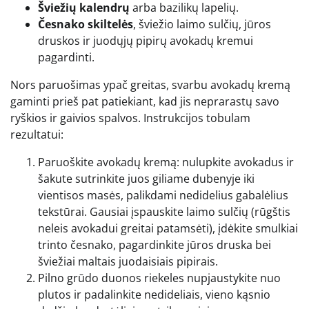
Šviežių kalendrų
arba bazilikų lapelių.
Česnako skiltelės
, šviežio laimo sulčių, jūros
druskos ir juodųjų pipirų avokadų kremui
pagardinti.
Nors paruošimas ypač greitas, svarbu avokadų kremą
gaminti prieš pat patiekiant, kad jis neprarastų savo
ryškios ir gaivios spalvos. Instrukcijos tobulam
rezultatui:
Paruoškite avokadų kremą: nulupkite avokadus ir
šakute sutrinkite juos giliame dubenyje iki
vientisos masės, palikdami nedidelius gabalėlius
tekstūrai. Gausiai įspauskite laimo sulčių (rūgštis
neleis avokadui greitai patamsėti), įdėkite smulkiai
trinto česnako, pagardinkite jūros druska bei
šviežiai maltais juodaisiais pipirais.
Pilno grūdo duonos riekeles nupjaustykite nuo
plutos ir padalinkite nedideliais, vieno kąsnio