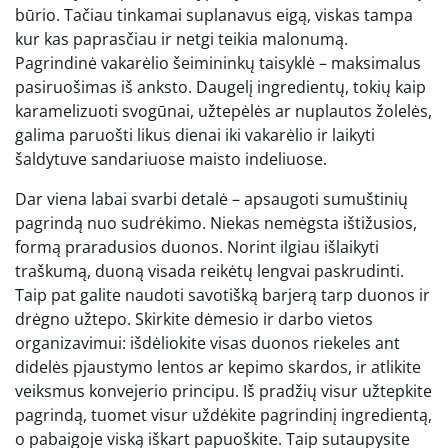
būrio. Tačiau tinkamai suplanavus eigą, viskas tampa
kur kas paprasčiau ir netgi teikia malonumą.
Pagrindinė vakarėlio šeimininkų taisyklė – maksimalus
pasiruošimas iš anksto. Daugelį ingredientų, tokių kaip
karamelizuoti svogūnai, užtepėlės ar nuplautos žolelės,
galima paruošti likus dienai iki vakarėlio ir laikyti
šaldytuve sandariuose maisto indeliuose.
Dar viena labai svarbi detalė – apsaugoti sumuštinių
pagrindą nuo sudrėkimo. Niekas nemėgsta ištižusios,
formą praradusios duonos. Norint ilgiau išlaikyti
traškumą, duoną visada reikėtų lengvai paskrudinti.
Taip pat galite naudoti savotišką barjerą tarp duonos ir
drėgno užtepo. Skirkite dėmesio ir darbo vietos
organizavimui: išdėliokite visas duonos riekeles ant
didelės pjaustymo lentos ar kepimo skardos, ir atlikite
veiksmus konvejerio principu. Iš pradžių visur užtepkite
pagrindą, tuomet visur uždėkite pagrindinį ingredientą,
o pabaigoje viską iškart papuoškite. Taip sutaupysite