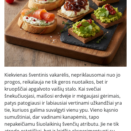
Kiekvienas šventinis vakarėlis, nepriklausomai nuo jo
progos, reikalauja ne tik geros nuotaikos, bet ir
kruopščiai apgalvoto vaišių stalo. Kai svečiai
šnekučiuojasi, maišosi erdvėje ir mėgaujasi gėrimais,
patys patogiausi ir labiausiai vertinami užkandžiai yra
tie, kuriuos galima suvalgyti vienu ypu. Vieno kąsnio
sumuštiniai, dar vadinami kanapėmis, tapo
nepakeičiamu šiuolaikinių švenčių atributu. Jie ne tik
atrodo estetiškai, bet ir leidžia eksperimentuoti su