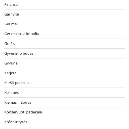
Finansai
Garnyrai
Gėrimai
Gėrimai su alkoholiu
Grožis
Gyvenimo būdas
Gyvūnai
Karjera
Karšti patiekalai
Kelionės
Kiemas ir Sodas
Konservuoti patiekalai
Košės ir tyrės