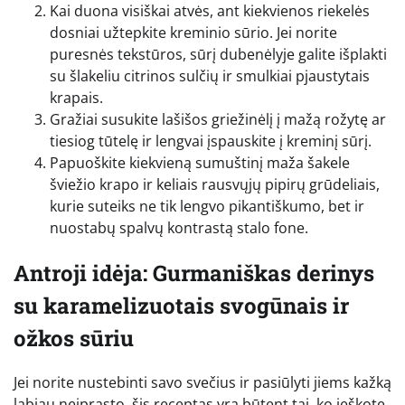
Kai duona visiškai atvės, ant kiekvienos riekelės
dosniai užtepkite kreminio sūrio. Jei norite
puresnės tekstūros, sūrį dubenėlyje galite išplakti
su šlakeliu citrinos sulčių ir smulkiai pjaustytais
krapais.
Gražiai susukite lašišos griežinėlį į mažą rožytę ar
tiesiog tūtelę ir lengvai įspauskite į kreminį sūrį.
Papuoškite kiekvieną sumuštinį maža šakele
šviežio krapo ir keliais rausvųjų pipirų grūdeliais,
kurie suteiks ne tik lengvo pikantiškumo, bet ir
nuostabų spalvų kontrastą stalo fone.
Antroji idėja: Gurmaniškas derinys
su karamelizuotais svogūnais ir
ožkos sūriu
Jei norite nustebinti savo svečius ir pasiūlyti jiems kažką
labiau neįprasto, šis receptas yra būtent tai, ko ieškote.