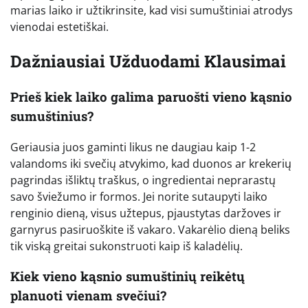
marias laiko ir užtikrinsite, kad visi sumuštiniai atrodys
vienodai estetiškai.
Dažniausiai Užduodami Klausimai
Prieš kiek laiko galima paruošti vieno kąsnio
sumuštinius?
Geriausia juos gaminti likus ne daugiau kaip 1-2
valandoms iki svečių atvykimo, kad duonos ar krekerių
pagrindas išliktų traškus, o ingredientai neprarastų
savo šviežumo ir formos. Jei norite sutaupyti laiko
renginio dieną, visus užtepus, pjaustytas daržoves ir
garnyrus pasiruoškite iš vakaro. Vakarėlio dieną beliks
tik viską greitai sukonstruoti kaip iš kaladėlių.
Kiek vieno kąsnio sumuštinių reikėtų
planuoti vienam svečiui?