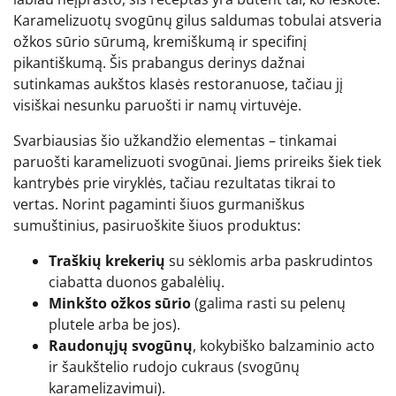
Karamelizuotų svogūnų gilus saldumas tobulai atsveria
ožkos sūrio sūrumą, kremiškumą ir specifinį
pikantiškumą. Šis prabangus derinys dažnai
sutinkamas aukštos klasės restoranuose, tačiau jį
visiškai nesunku paruošti ir namų virtuvėje.
Svarbiausias šio užkandžio elementas – tinkamai
paruošti karamelizuoti svogūnai. Jiems prireiks šiek tiek
kantrybės prie viryklės, tačiau rezultatas tikrai to
vertas. Norint pagaminti šiuos gurmaniškus
sumuštinius, pasiruoškite šiuos produktus:
Traškių krekerių
su sėklomis arba paskrudintos
ciabatta duonos gabalėlių.
Minkšto ožkos sūrio
(galima rasti su pelenų
plutele arba be jos).
Raudonųjų svogūnų
, kokybiško balzaminio acto
ir šaukštelio rudojo cukraus (svogūnų
karamelizavimui).