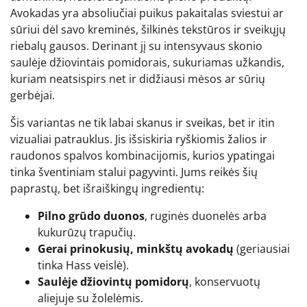
Avokadas yra absoliučiai puikus pakaitalas sviestui ar
sūriui dėl savo kreminės, šilkinės tekstūros ir sveikųjų
riebalų gausos. Derinant jį su intensyvaus skonio
saulėje džiovintais pomidorais, sukuriamas užkandis,
kuriam neatsispirs net ir didžiausi mėsos ar sūrių
gerbėjai.
Šis variantas ne tik labai skanus ir sveikas, bet ir itin
vizualiai patrauklus. Jis išsiskiria ryškiomis žalios ir
raudonos spalvos kombinacijomis, kurios ypatingai
tinka šventiniam stalui pagyvinti. Jums reikės šių
paprastų, bet išraiškingų ingredientų:
Pilno grūdo duonos
, ruginės duonelės arba
kukurūzų trapučių.
Gerai prinokusių, minkštų avokadų
(geriausiai
tinka Hass veislė).
Saulėje džiovintų pomidorų
, konservuotų
aliejuje su žolelėmis.