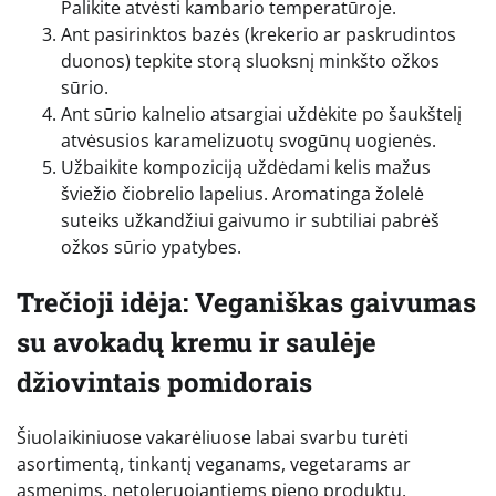
Palikite atvėsti kambario temperatūroje.
Ant pasirinktos bazės (krekerio ar paskrudintos
duonos) tepkite storą sluoksnį minkšto ožkos
sūrio.
Ant sūrio kalnelio atsargiai uždėkite po šaukštelį
atvėsusios karamelizuotų svogūnų uogienės.
Užbaikite kompoziciją uždėdami kelis mažus
šviežio čiobrelio lapelius. Aromatinga žolelė
suteiks užkandžiui gaivumo ir subtiliai pabrėš
ožkos sūrio ypatybes.
Trečioji idėja: Veganiškas gaivumas
su avokadų kremu ir saulėje
džiovintais pomidorais
Šiuolaikiniuose vakarėliuose labai svarbu turėti
asortimentą, tinkantį veganams, vegetarams ar
asmenims, netoleruojantiems pieno produktų.