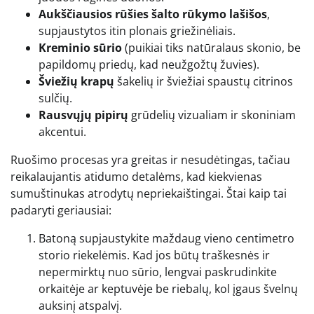
Aukščiausios rūšies šalto rūkymo lašišos
,
supjaustytos itin plonais griežinėliais.
Kreminio sūrio
(puikiai tiks natūralaus skonio, be
papildomų priedų, kad neužgožtų žuvies).
Šviežių krapų
šakelių ir šviežiai spaustų citrinos
sulčių.
Rausvųjų pipirų
grūdelių vizualiam ir skoniniam
akcentui.
Ruošimo procesas yra greitas ir nesudėtingas, tačiau
reikalaujantis atidumo detalėms, kad kiekvienas
sumuštinukas atrodytų nepriekaištingai. Štai kaip tai
padaryti geriausiai:
Batoną supjaustykite maždaug vieno centimetro
storio riekelėmis. Kad jos būtų traškesnės ir
nepermirktų nuo sūrio, lengvai paskrudinkite
orkaitėje ar keptuvėje be riebalų, kol įgaus švelnų
auksinį atspalvį.