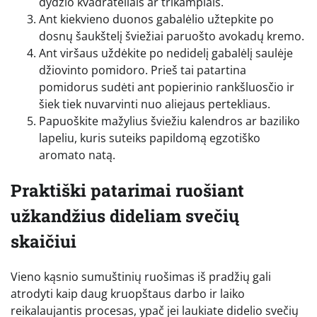
dydžio kvadratėliais ar trikampiais.
Ant kiekvieno duonos gabalėlio užtepkite po
dosnų šaukštelį šviežiai paruošto avokadų kremo.
Ant viršaus uždėkite po nedidelį gabalėlį saulėje
džiovinto pomidoro. Prieš tai patartina
pomidorus sudėti ant popierinio rankšluosčio ir
šiek tiek nuvarvinti nuo aliejaus pertekliaus.
Papuoškite mažylius šviežiu kalendros ar baziliko
lapeliu, kuris suteiks papildomą egzotiško
aromato natą.
Praktiški patarimai ruošiant
užkandžius dideliam svečių
skaičiui
Vieno kąsnio sumuštinių ruošimas iš pradžių gali
atrodyti kaip daug kruopštaus darbo ir laiko
reikalaujantis procesas, ypač jei laukiate didelio svečių