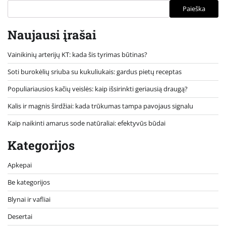
Paieška
Naujausi įrašai
Vainikinių arterijų KT: kada šis tyrimas būtinas?
Soti burokėlių sriuba su kukuliukais: gardus pietų receptas
Populiariausios kačių veislės: kaip išsirinkti geriausią draugą?
Kalis ir magnis širdžiai: kada trūkumas tampa pavojaus signalu
Kaip naikinti amarus sode natūraliai: efektyvūs būdai
Kategorijos
Apkepai
Be kategorijos
Blynai ir vafliai
Desertai