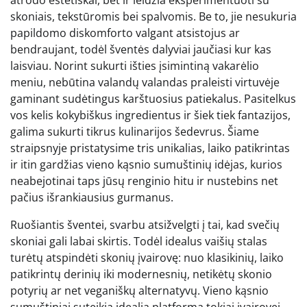
skoniais, tekstūromis bei spalvomis. Be to, jie nesukuria
papildomo diskomforto valgant atsistojus ar
bendraujant, todėl šventės dalyviai jaučiasi kur kas
laisviau. Norint sukurti išties įsimintiną vakarėlio
meniu, nebūtina valandų valandas praleisti virtuvėje
gaminant sudėtingus karštuosius patiekalus. Pasitelkus
vos kelis kokybiškus ingredientus ir šiek tiek fantazijos,
galima sukurti tikrus kulinarijos šedevrus. Šiame
straipsnyje pristatysime tris unikalias, laiko patikrintas
ir itin gardžias vieno kąsnio sumuštinių idėjas, kurios
neabejotinai taps jūsų renginio hitu ir nustebins net
pačius išrankiausius gurmanus.
Ruošiantis šventei, svarbu atsižvelgti į tai, kad svečių
skoniai gali labai skirtis. Todėl idealus vaišių stalas
turėtų atspindėti skonių įvairovę: nuo klasikinių, laiko
patikrintų derinių iki modernesnių, netikėtų skonio
potyrių ar net veganiškų alternatyvų. Vieno kąsnio
sumuštiniai suteikia idealią platformą tokiai įvairovei