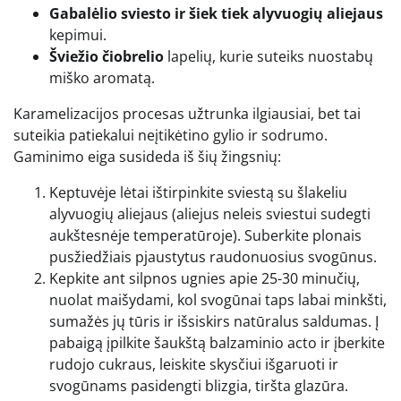
Gabalėlio sviesto ir šiek tiek alyvuogių aliejaus
kepimui.
Šviežio čiobrelio
lapelių, kurie suteiks nuostabų
miško aromatą.
Karamelizacijos procesas užtrunka ilgiausiai, bet tai
suteikia patiekalui neįtikėtino gylio ir sodrumo.
Gaminimo eiga susideda iš šių žingsnių:
Keptuvėje lėtai ištirpinkite sviestą su šlakeliu
alyvuogių aliejaus (aliejus neleis sviestui sudegti
aukštesnėje temperatūroje). Suberkite plonais
pusžiedžiais pjaustytus raudonuosius svogūnus.
Kepkite ant silpnos ugnies apie 25-30 minučių,
nuolat maišydami, kol svogūnai taps labai minkšti,
sumažės jų tūris ir išsiskirs natūralus saldumas. Į
pabaigą įpilkite šaukštą balzaminio acto ir įberkite
rudojo cukraus, leiskite skysčiui išgaruoti ir
svogūnams pasidengti blizgia, tiršta glazūra.