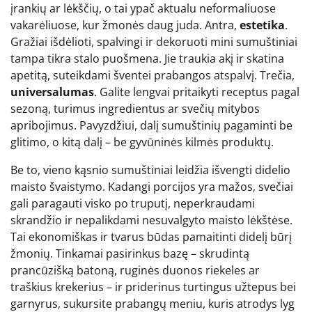
įrankių ar lėkščių, o tai ypač aktualu neformaliuose
vakarėliuose, kur žmonės daug juda. Antra,
estetika
.
Gražiai išdėlioti, spalvingi ir dekoruoti mini sumuštiniai
tampa tikra stalo puošmena. Jie traukia akį ir skatina
apetitą, suteikdami šventei prabangos atspalvį. Trečia,
universalumas
. Galite lengvai pritaikyti receptus pagal
sezoną, turimus ingredientus ar svečių mitybos
apribojimus. Pavyzdžiui, dalį sumuštinių pagaminti be
glitimo, o kitą dalį – be gyvūninės kilmės produktų.
Be to, vieno kąsnio sumuštiniai leidžia išvengti didelio
maisto švaistymo. Kadangi porcijos yra mažos, svečiai
gali paragauti visko po truputį, neperkraudami
skrandžio ir nepalikdami nesuvalgyto maisto lėkštėse.
Tai ekonomiškas ir tvarus būdas pamaitinti didelį būrį
žmonių. Tinkamai pasirinkus bazę – skrudintą
prancūzišką batoną, ruginės duonos riekeles ar
traškius krekerius – ir priderinus turtingus užtepus bei
garnyrus, sukursite prabangų meniu, kuris atrodys lyg