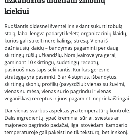
užkandžius dideliam žmonių
kiekiui
Ruošiantis didesnei šventei ir siekiant sukurti tobulą
stalą, labai lengva padaryti keletą organizacinių klaidų,
kurios gali sukelti nereikalingą stresą. Viena iš
dažniausių klaidų – bandymas pagaminti per daug
skirtingų rūšių užkandžių. Nors įvairovė yra gerai,
gaminant 10 skirtingų, sudėtingų receptų,
pasiruošimas taps sekinantis. Kur kas geresnė
strategija yra pasirinkti 3 ar 4 stiprius, išbandytus,
skirtingų skonių profilių (pavyzdžiui: vienas su žuvimi,
vienas su mėsa, vienas sūrio pagrindu ir vienas
veganiškas) receptus ir juos pagaminti nepriekaištingai.
Dar vienas svarbus aspektas yra temperatūrų kontrolė.
Dalis ingredientų, ypač kreminiai sūriai, sviestas ar
majonezo pagrindo padažai, ilgai stovėdami kambario
temperatūroje gali pakeisti ne tik tekstūrą, bet ir skonį.