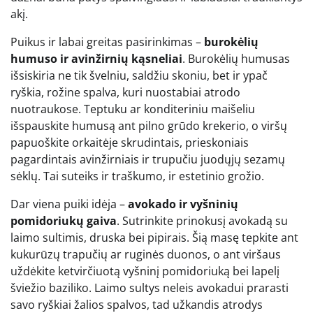
akį.
Puikus ir labai greitas pasirinkimas –
burokėlių
humuso ir avinžirnių kąsneliai
. Burokėlių humusas
išsiskiria ne tik švelniu, saldžiu skoniu, bet ir ypač
ryškia, rožine spalva, kuri nuostabiai atrodo
nuotraukose. Teptuku ar konditeriniu maišeliu
išspauskite humusą ant pilno grūdo krekerio, o viršų
papuoškite orkaitėje skrudintais, prieskoniais
pagardintais avinžirniais ir trupučiu juodųjų sezamų
sėklų. Tai suteiks ir traškumo, ir estetinio grožio.
Dar viena puiki idėja –
avokado ir vyšninių
pomidoriukų gaiva
. Sutrinkite prinokusį avokadą su
laimo sultimis, druska bei pipirais. Šią masę tepkite ant
kukurūzų trapučių ar ruginės duonos, o ant viršaus
uždėkite ketvirčiuotą vyšninį pomidoriuką bei lapelį
šviežio baziliko. Laimo sultys neleis avokadui prarasti
savo ryškiai žalios spalvos, tad užkandis atrodys