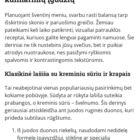
Planuojant šventinį meniu, svarbu rasti balansą tarp
išskirtinio skonio ir paruošimo greičio. Žemiau
pateikiami keli laiko patikrinti, vizualiai patrauklūs
receptai, kuriuos galite lengvai pagaminti namuose. Šie
deriniai ne tik nustebins jūsų svečius, bet ir puikiai
atrodys nuotraukose, nes pasižymi ryškiomis
spalvomis ir kontrastingomis tekstūromis.
Klasikinė lašiša su kreminiu sūriu ir krapais
Tai neabejotinai vienas populiariausių pasirinkimų bet
kokiame pobūvyje. Sūdyta ar rūkyta lašiša suteikia
prabangos, o kreminis sūris – švelnumo. Šis derinys
geriausiai atsiskleidžia ant juodos ruginės duonos, kuri
prideda subtilaus rūgštumo.
Iš juodos duonos riekelių, naudodami nedidelę
formelę (pavyzdžiui, stiklinę ar specialią