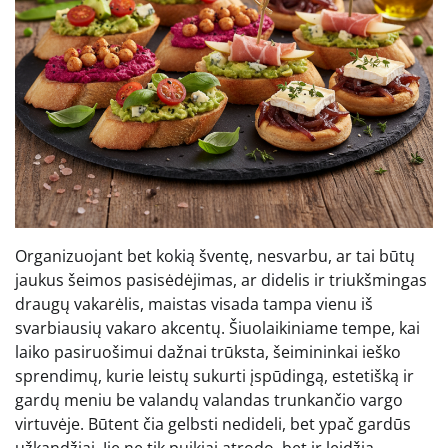
Organizuojant bet kokią šventę, nesvarbu, ar tai būtų
jaukus šeimos pasisėdėjimas, ar didelis ir triukšmingas
draugų vakarėlis, maistas visada tampa vienu iš
svarbiausių vakaro akcentų. Šiuolaikiniame tempe, kai
laiko pasiruošimui dažnai trūksta, šeimininkai ieško
sprendimų, kurie leistų sukurti įspūdingą, estetišką ir
gardų meniu be valandų valandas trunkančio vargo
virtuvėje. Būtent čia gelbsti nedideli, bet ypač gardūs
užkandžiai. Jie ne tik puikiai atrodo, bet ir leidžia