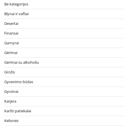
Be kategorijos
Blynai ir vafliai
Desertai
Finansai
Garnyrai
Gėrimai
Gėrimai su alkoholiu
Grožis
Gyvenimo būdas
Gyvūnai
Karjera
Karšti patiekalai
Kelionės