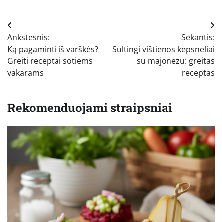
Navigacija
Ankstesnis:
Sekantis:
tarp
Ką pagaminti iš varškės?
Sultingi vištienos kepsneliai
įrašų
Greiti receptai sotiems
su majonezu: greitas
vakarams
receptas
Rekomenduojami straipsniai