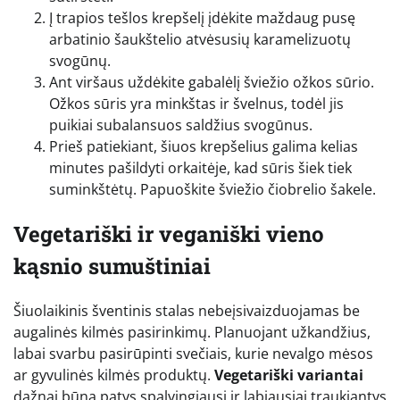
Į trapios tešlos krepšelį įdėkite maždaug pusę
arbatinio šaukštelio atvėsusių karamelizuotų
svogūnų.
Ant viršaus uždėkite gabalėlį šviežio ožkos sūrio.
Ožkos sūris yra minkštas ir švelnus, todėl jis
puikiai subalansuos saldžius svogūnus.
Prieš patiekiant, šiuos krepšelius galima kelias
minutes pašildyti orkaitėje, kad sūris šiek tiek
suminkštėtų. Papuoškite šviežio čiobrelio šakele.
Vegetariški ir veganiški vieno
kąsnio sumuštiniai
Šiuolaikinis šventinis stalas nebeįsivaizduojamas be
augalinės kilmės pasirinkimų. Planuojant užkandžius,
labai svarbu pasirūpinti svečiais, kurie nevalgo mėsos
ar gyvulinės kilmės produktų.
Vegetariški variantai
dažnai būna patys spalvingiausi ir labiausiai traukiantys