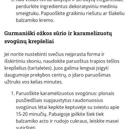
perdurkite ingredientus dekoratyviniu mediniu
smeigtuku. Papuoškite graikiniu riešutu ar šlakeliu
balzamiko kremo.
Gurmaniški ožkos sūrio ir karamelizuotų
svogūnų krepšeliai
Jei norite nustebinti svečius neįprasta forma ir
išskirtiniu skoniu, naudokite paruoštus trapios tešlos
krepšelius (tartaletes). Juos galima lengvai įsigyti
daugumoje prekybos centrų, o įdaro paruošimas
užtruks vos kelias minutes.
Paruoškite karamelizuotus svogūnus: plonais
pusžiedžiais supjaustytus raudonuosius
svogūnus lėtai kepkite keptuvėje su sviestu apie
15-20 minučių. Pabaigoje įpilkite šiek tiek
balzamiko acto ir rudojo cukraus, leiskite masei
sutirštėti.