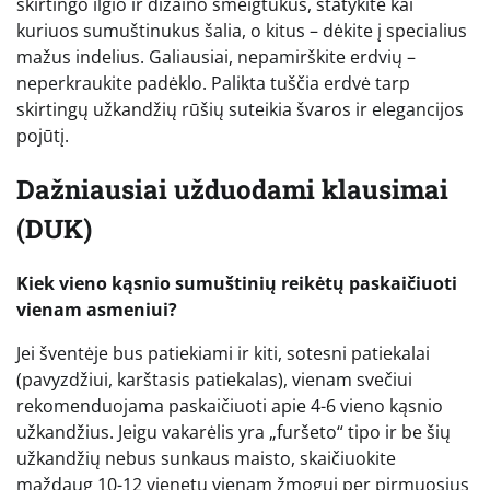
skirtingo ilgio ir dizaino smeigtukus, statykite kai
kuriuos sumuštinukus šalia, o kitus – dėkite į specialius
mažus indelius. Galiausiai, nepamirškite erdvių –
neperkraukite padėklo. Palikta tuščia erdvė tarp
skirtingų užkandžių rūšių suteikia švaros ir elegancijos
pojūtį.
Dažniausiai užduodami klausimai
(DUK)
Kiek vieno kąsnio sumuštinių reikėtų paskaičiuoti
vienam asmeniui?
Jei šventėje bus patiekiami ir kiti, sotesni patiekalai
(pavyzdžiui, karštasis patiekalas), vienam svečiui
rekomenduojama paskaičiuoti apie 4-6 vieno kąsnio
užkandžius. Jeigu vakarėlis yra „furšeto“ tipo ir be šių
užkandžių nebus sunkaus maisto, skaičiuokite
maždaug 10-12 vienetų vienam žmogui per pirmuosius