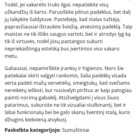
Todėl, jei vakarėlis truks ilgai, nepatiekite visų
užkandžių iš karto. Paruoškite pilnus padėklus, bet dalį
jų laikykite šaldytuve. Pastebėję, kad stalas tuštėja,
paprasčiausiai ištraukite šviežią, atvėsintą padėklą. Taip
maistas ne tik išliks saugus vartoti, bet ir atrodys lyg ką
tik iš virtuvės, todėl jūsų pastangos sukurti
nepriekaištingą estetiką bus įvertintos viso vakaro
metu.
Galiausiai, nepamirškite įrankių ir higienos. Nors šie
patiekalai skirti valgyti rankomis, šalia padėklų visada
verta padėti mažų servetėlių, smeigtukų, kad svečiams
nereikėtų ieškoti, kur nusivalyti pirštus ar kaip patogiau
paimti norimą gabalėlį. Atsižvelgdami į visus šiuos
patarimus, sukursite ne tik vizualiai stulbinantį, bet ir
labai funkcionalų bei be galo skanų šventinį stalą, kuris
džiugins kiekvieną atvykusį.
Paskelbta kategorijoje:
Sumuštiniai