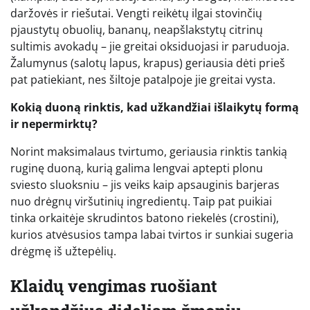
daržovės ir riešutai. Vengti reikėtų ilgai stovinčių
pjaustytų obuolių, bananų, neapšlakstytų citrinų
sultimis avokadų – jie greitai oksiduojasi ir paruduoja.
Žalumynus (salotų lapus, krapus) geriausia dėti prieš
pat patiekiant, nes šiltoje patalpoje jie greitai vysta.
Kokią duoną rinktis, kad užkandžiai išlaikytų formą
ir nepermirktų?
Norint maksimalaus tvirtumo, geriausia rinktis tankią
ruginę duoną, kurią galima lengvai aptepti plonu
sviesto sluoksniu – jis veiks kaip apsauginis barjeras
nuo drėgnų viršutinių ingredientų. Taip pat puikiai
tinka orkaitėje skrudintos batono riekelės (crostini),
kurios atvėsusios tampa labai tvirtos ir sunkiai sugeria
drėgmę iš užtepėlių.
Klaidų vengimas ruošiant