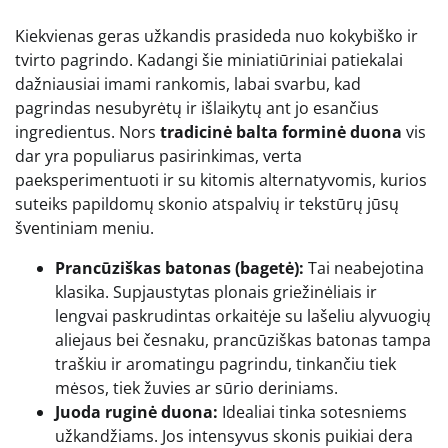
Kiekvienas geras užkandis prasideda nuo kokybiško ir
tvirto pagrindo. Kadangi šie miniatiūriniai patiekalai
dažniausiai imami rankomis, labai svarbu, kad
pagrindas nesubyrėtų ir išlaikytų ant jo esančius
ingredientus. Nors
tradicinė balta forminė duona
vis
dar yra populiarus pasirinkimas, verta
paeksperimentuoti ir su kitomis alternatyvomis, kurios
suteiks papildomų skonio atspalvių ir tekstūrų jūsų
šventiniam meniu.
Prancūziškas batonas (bagetė):
Tai neabejotina
klasika. Supjaustytas plonais griežinėliais ir
lengvai paskrudintas orkaitėje su lašeliu alyvuogių
aliejaus bei česnaku, prancūziškas batonas tampa
traškiu ir aromatingu pagrindu, tinkančiu tiek
mėsos, tiek žuvies ar sūrio deriniams.
Juoda ruginė duona:
Idealiai tinka sotesniems
užkandžiams. Jos intensyvus skonis puikiai dera