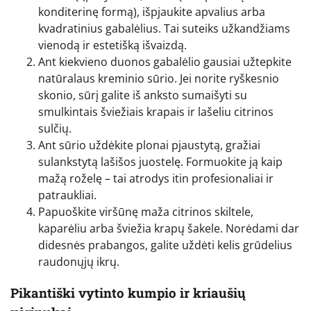
konditerinę formą), išpjaukite apvalius arba
kvadratinius gabalėlius. Tai suteiks užkandžiams
vienodą ir estetišką išvaizdą.
Ant kiekvieno duonos gabalėlio gausiai užtepkite
natūralaus kreminio sūrio. Jei norite ryškesnio
skonio, sūrį galite iš anksto sumaišyti su
smulkintais šviežiais krapais ir lašeliu citrinos
sulčių.
Ant sūrio uždėkite plonai pjaustytą, gražiai
sulankstytą lašišos juostelę. Formuokite ją kaip
mažą roželę – tai atrodys itin profesionaliai ir
patraukliai.
Papuoškite viršūnę maža citrinos skiltele,
kaparėliu arba šviežia krapų šakele. Norėdami dar
didesnės prabangos, galite uždėti kelis grūdelius
raudonųjų ikrų.
Pikantiški vytinto kumpio ir kriaušių