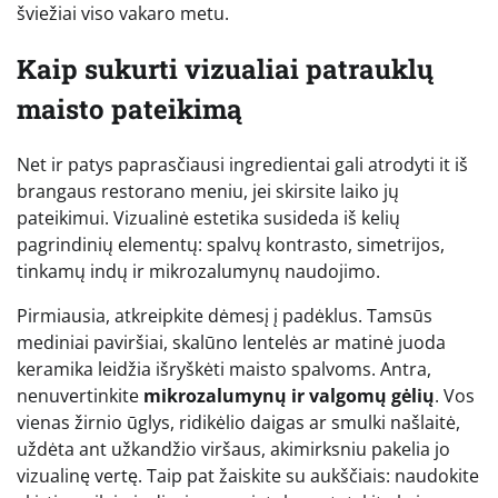
šviežiai viso vakaro metu.
Kaip sukurti vizualiai patrauklų
maisto pateikimą
Net ir patys paprasčiausi ingredientai gali atrodyti it iš
brangaus restorano meniu, jei skirsite laiko jų
pateikimui. Vizualinė estetika susideda iš kelių
pagrindinių elementų: spalvų kontrasto, simetrijos,
tinkamų indų ir mikrozalumynų naudojimo.
Pirmiausia, atkreipkite dėmesį į padėklus. Tamsūs
mediniai paviršiai, skalūno lentelės ar matinė juoda
keramika leidžia išryškėti maisto spalvoms. Antra,
nenuvertinkite
mikrozalumynų ir valgomų gėlių
. Vos
vienas žirnio ūglys, ridikėlio daigas ar smulki našlaitė,
uždėta ant užkandžio viršaus, akimirksniu pakelia jo
vizualinę vertę. Taip pat žaiskite su aukščiais: naudokite