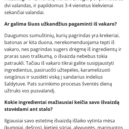
dvi valandas, ir papildomus 3-4 vienetus kiekvienai
sekančiai valandai.
Ar galima šiuos užkandžius pagaminti iš vakaro?
Daugumos sumuštinių, kurių pagrindas yra krekeriai,
batonas ar kita duona, nerekomenduojama tepti iš
vakaro, nes pagrindas sugers drėgmę iš ingredientų ir
praras savo traškumą, o išvaizda nebebus tokia
patraukli. Tačiau iš vakaro tikrai galite susipjaustyti
ingredientus, pasiruošti užtepėles, karamelizuoti
svogūnus ir susidėti viską į sandarius indelius
šaldytuve. Pats surinkimo procesas šventės dieną
užtruks vos pusvalandį.
Kokie ingredientai mažiausiai keičia savo išvaizdą
stovėdami ant stalo?
Ilgiausiai savo estetinę išvaizdą išlaiko vytinta mėsa
(kumpiai, dešros), kietieji sūriai, alyvuogės, marinuotos