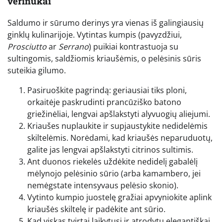
vėrinukai
Saldumo ir sūrumo derinys yra vienas iš galingiausių
ginklų kulinarijoje. Vytintas kumpis (pavyzdžiui,
Prosciutto
ar
Serrano
) puikiai kontrastuoja su
sultingomis, saldžiomis kriaušėmis, o pelėsinis sūris
suteikia gilumo.
Pasiruoškite pagrindą: geriausiai tiks ploni,
orkaitėje paskrudinti prancūziško batono
griežinėliai, lengvai apšlakstyti alyvuogių aliejumi.
Kriaušes nuplaukite ir supjaustykite nedidelėmis
skiltelėmis. Norėdami, kad kriaušės neparuduotų,
galite jas lengvai apšlakstyti citrinos sultimis.
Ant duonos riekelės uždėkite nedidelį gabalėlį
mėlynojo pelėsinio sūrio (arba kamambero, jei
nemėgstate intensyvaus pelėsio skonio).
Vytinto kumpio juostelę gražiai apvyniokite aplink
kriaušės skiltelę ir padėkite ant sūrio.
Kad viskas tvirtai laikytųsi ir atrodytų elegantiškai,