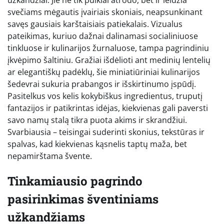
svečiams mėgautis įvairiais skoniais, neapsunkinant
savęs gausiais karštaisiais patiekalais. Vizualus
pateikimas, kuriuo dažnai dalinamasi socialiniuose
tinkluose ir kulinarijos žurnaluose, tampa pagrindiniu
įkvėpimo šaltiniu. Gražiai išdėlioti ant medinių lentelių
ar elegantiškų padėklų, šie miniatiūriniai kulinarijos
šedevrai sukuria prabangos ir išskirtinumo įspūdį.
Pasitelkus vos kelis kokybiškus ingredientus, truputį
fantazijos ir patikrintas idėjas, kiekvienas gali paversti
savo namų stalą tikra puota akims ir skrandžiui.
Svarbiausia – teisingai suderinti skonius, tekstūras ir
spalvas, kad kiekvienas kąsnelis taptų maža, bet
nepamirštama švente.
Tinkamiausio pagrindo
pasirinkimas šventiniams
užkandžiams