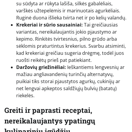
su sūdyta ar rūkyta lašiša, silkės gabalėliais,
varškės užtepelėmis ir marinuotais agurkėliais.
Ruginė duona išlieka tvirta net ir po kelių valandų.
Krekeriai ir sūrio sausainiai:
Tai greičiausias
variantas, nereikalaujantis jokio pjaustymo ar
kepimo. Rinkitės tvirtesnius, pilno grūdo arba
sėklomis praturtintus krekerius. Svarbu atsiminti,
kad krekeriai greičiau sugeria drėgmę, todėl juos
ruošti reikėtų prieš pat patiekiant.
Daržovių griežinėliai:
Ieškantiems lengvesnių ar
mažiau angliavandenių turinčių alternatyvų,
puikiai tiks storai pjaustytos agurkų, cukinijų ar
net lengvai apkeptos saldžiųjų bulvių (batatų)
riekelės.
Greiti ir paprasti receptai,
nereikalaujantys ypatingų
kulinarinių įgūdžių