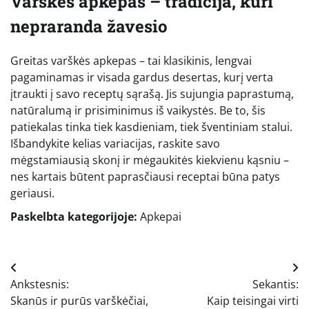
Varškės apkepas – tradicija, kuri
nepraranda žavesio
Greitas varškės apkepas – tai klasikinis, lengvai
pagaminamas ir visada gardus desertas, kurį verta
įtraukti į savo receptų sąrašą. Jis sujungia paprastumą,
natūralumą ir prisiminimus iš vaikystės. Be to, šis
patiekalas tinka tiek kasdieniam, tiek šventiniam stalui.
Išbandykite kelias variacijas, raskite savo
mėgstamiausią skonį ir mėgaukitės kiekvienu kąsniu –
nes kartais būtent paprasčiausi receptai būna patys
geriausi.
Paskelbta kategorijoje:
Apkepai
Navigacija
Ankstesnis:
Sekantis:
tarp
Skanūs ir purūs varškėčiai,
Kaip teisingai virti