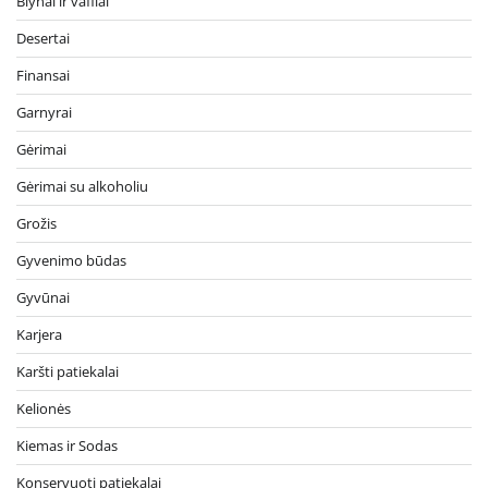
Blynai ir vafliai
Desertai
Finansai
Garnyrai
Gėrimai
Gėrimai su alkoholiu
Grožis
Gyvenimo būdas
Gyvūnai
Karjera
Karšti patiekalai
Kelionės
Kiemas ir Sodas
Konservuoti patiekalai