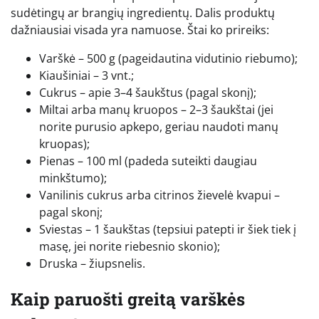
sudėtingų ar brangių ingredientų. Dalis produktų
dažniausiai visada yra namuose. Štai ko prireiks:
Varškė – 500 g (pageidautina vidutinio riebumo);
Kiaušiniai – 3 vnt.;
Cukrus – apie 3–4 šaukštus (pagal skonį);
Miltai arba manų kruopos – 2–3 šaukštai (jei
norite purusio apkepo, geriau naudoti manų
kruopas);
Pienas – 100 ml (padeda suteikti daugiau
minkštumo);
Vanilinis cukrus arba citrinos žievelė kvapui –
pagal skonį;
Sviestas – 1 šaukštas (tepsiui patepti ir šiek tiek į
masę, jei norite riebesnio skonio);
Druska – žiupsnelis.
Kaip paruošti greitą varškės