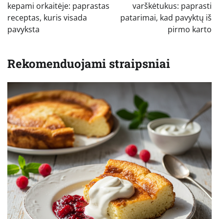
įrašų
kepami orkaitėje: paprastas
varškėtukus: paprasti
receptas, kuris visada
patarimai, kad pavyktų iš
pavyksta
pirmo karto
Rekomenduojami straipsniai