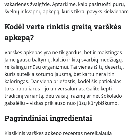
vakarienės žvaigžde. Aptarkime, kaip pasiruošti purų,
švelnų ir kvapnų apkepą, kuris tikrai pavyks kiekvienam.
Kodėl verta rinktis greitą varškės
apkepą?
Varškės apkepas yra ne tik gardus, bet ir maistingas.
Jame gausu baltymų, kalcio ir kitų svarbių medžiagų,
reikalingų mūsų organizmui. Tai vienas iš tų desertų,
kuris suteikia sotumo jausmą, bet kartu nėra itin
kaloringas. Dar viena priežastis, kodėl šis patiekalas
toks populiarus – jo universalumas. Galite kepti
tradicinį variantą, dėti vaisių, razinų ar net šokolado
gabalėlių – viskas priklauso nuo jūsų kūrybiškumo.
Pagrindiniai ingredientai
Klasikinis varškės apkepo receptas nereikalauja