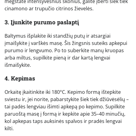
mėgstate intensyvesnius skonius, galite įberti šiek tiek
cinamono ar trupučio citrinos žievelės.
3. Įjunkite purumo paslaptį
Baltymus išplakite iki standžių putų ir atsargiai
įmaišykite į varškės masę. Šis žingsnis suteiks apkepui
purumo ir lengvumo. Po to suberkite manų kruopas
arba miltus, supilkite pieną ir dar kartą lengvai
išmaišykite.
4. Kepimas
Orkaitę įkaitinkite iki 180°C. Kepimo formą ištepkite
sviestu ir, jei norite, pabarstykite šiek tiek džiūvėsėlių –
tai padės lengviau išimti apkepą po kepimo. Supilkite
paruoštą masę į formą ir kepkite apie 35–40 minučių,
kol apkepas taps auksinės spalvos ir pradės lengvai
kilti.