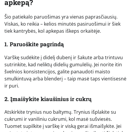
apkepą?
Šio patiekalo paruošimas yra vienas paprasčiausių.
Viskas, ko reikia – kelios minutės pasiruošimui ir šiek
tiek kantrybės, kol apkepas iškeps orkaitėje.
1. Paruoškite pagrindą
Varškę sudėkite į didelį dubenį ir šakute arba trintuvu
sutrinkite, kad neliktų didelių gumulėlių. Jei norite itin
švelnios konsistencijos, galite panaudoti maisto
smulkintuvą arba blenderį – taip masė taps vientisesnė
ir puri.
2. Įmaišykite kiaušinius ir cukrų
Atskirkite trynius nuo baltymų. Trynius išplakite su
cukrumi ir vaniliniu cukrumi, kol masė sušviesės.
Tuomet supilkite į varškę ir viską gerai išmaišykite. Jei