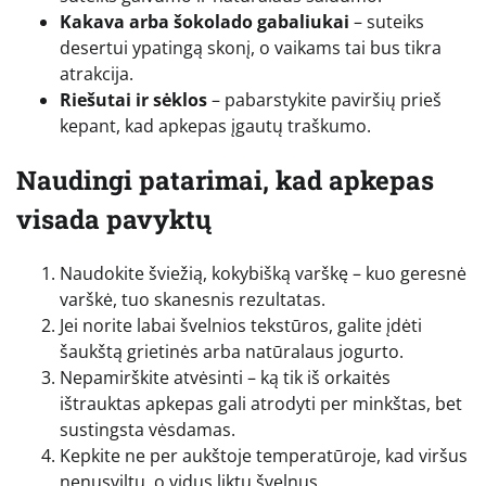
Kakava arba šokolado gabaliukai
– suteiks
desertui ypatingą skonį, o vaikams tai bus tikra
atrakcija.
Riešutai ir sėklos
– pabarstykite paviršių prieš
kepant, kad apkepas įgautų traškumo.
Naudingi patarimai, kad apkepas
visada pavyktų
Naudokite šviežią, kokybišką varškę – kuo geresnė
varškė, tuo skanesnis rezultatas.
Jei norite labai švelnios tekstūros, galite įdėti
šaukštą grietinės arba natūralaus jogurto.
Nepamirškite atvėsinti – ką tik iš orkaitės
ištrauktas apkepas gali atrodyti per minkštas, bet
sustingsta vėsdamas.
Kepkite ne per aukštoje temperatūroje, kad viršus
nenusviltų, o vidus liktų švelnus.