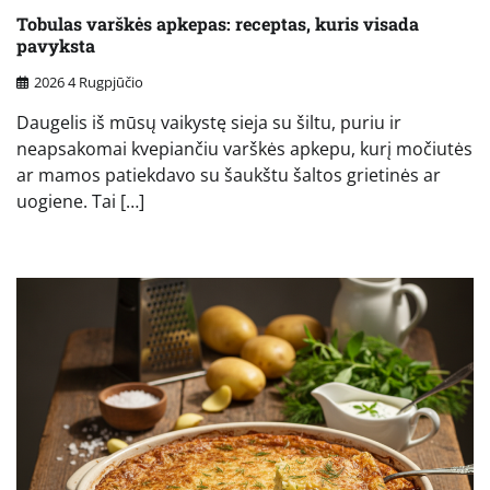
Tobulas varškės apkepas: receptas, kuris visada
pavyksta
2026 4 Rugpjūčio
Daugelis iš mūsų vaikystę sieja su šiltu, puriu ir
neapsakomai kvepiančiu varškės apkepu, kurį močiutės
ar mamos patiekdavo su šaukštu šaltos grietinės ar
uogiene. Tai […]