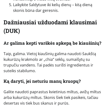
Laikykite šaldytuve iki kelių dienų – kitą dieną
skonis būna dar geresnis.
Dažniausiai užduodami klausimai
(DUK)
Ar galima kepti varškės apkepą be kiaušinių?
Taip, galima. Vietoj kiaušinių galima naudoti šaukštą
kukurūzų krakmolo ar „chia“ sėklų, sumaišytų su
trupučiu vandens. Tai padės surišti ingredientus ir
suteiks stabilumo.
Ką daryti, jei neturiu manų kruopų?
Galite naudoti paprastus kvietinius miltus, avižų miltus
arba kukurūzų miltus. Skonis šiek tiek pasikeis, tačiau
desertas vis tiek bus skanus ir purūs.