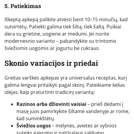
5. Patiekimas
Iškeptą apkepą palikite atvėsti bent 10–15 minučių, kad
sutvirtėtų. Patiekti galima tiek šiltą, tiek šaltą. Puikiai
dera su grietine, uogiene ar medumi. Jei norite
modernesnio varianto – pabandykite su trintomis
šviežiomis uogomis ar jogurtu be cukraus.
Skonio variacijos ir priedai
Greitas varškės apkepas yra universalus receptas, kurį
galima lengvai pritaikyti pagal skonį. Pateikiame kelias
idėjas, kaip praturtinti tradicinį variantą:
Razinos arba džiovinti vaisiai
– prieš dėdami į
masę juos pamirkykite šiltame vandenyje ar rome,
kad suminkštėtų.
Šviežios uogos
– mėlynės, avietės ar vyšnios
suteiks gaivumo ir natūralaus saldumo.