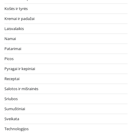
Košės ir tyrės
Kremai ir padažai
Laisvalaikis
Namai
Patarimai
Picos
Pyragai ir kepiniai
Receptai
Salotos ir mišrainės
Sriubos
Sumuštiniai
Sveikata
Technologijos