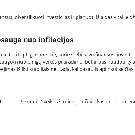
sus, diversifikuoti investicijas ir planuoti išlaidas – tai leidž
sauga nuo infliacijos
nai turi tapti grėsme. Tie, kurie stebi savo finansus, investu
sisaugoti nuo pinigų vertės praradimo, bet ir pasinaudoti kyl
as išlikti stabiliais net tada, kai pasaulis aplinkui keičiasi
T
Sekantis:
Sveikos širdies įpročiai – kasdieniai spre