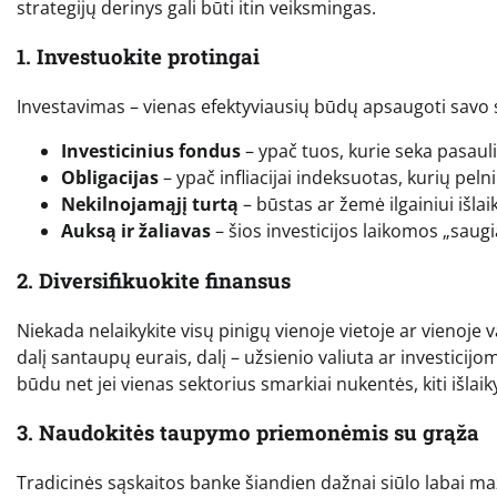
strategijų derinys gali būti itin veiksmingas.
1. Investuokite protingai
Investavimas – vienas efektyviausių būdų apsaugoti savo s
Investicinius fondus
– ypač tuos, kurie seka pasauli
Obligacijas
– ypač infliacijai indeksuotas, kurių pe
Nekilnojamąjį turtą
– būstas ar žemė ilgainiui išla
Auksą ir žaliavas
– šios investicijos laikomos „sau
2. Diversifikuokite finansus
Niekada nelaikykite visų pinigų vienoje vietoje ar vienoje va
dalį santaupų eurais, dalį – užsienio valiuta ar investicijo
būdu net jei vienas sektorius smarkiai nukentės, kiti išlaik
3. Naudokitės taupymo priemonėmis su grąža
Tradicinės sąskaitos banke šiandien dažnai siūlo labai ma