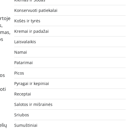
Konservuoti patiekalai
artoje
Košės ir tyrės
s,
Kremai ir padažai
gimas,
os
Laisvalaikis
Namai
Patarimai
Picos
kos
Pyragai ir kepiniai
oti
Receptai
Salotos ir mišrainės
Sriubos
elių
Sumuštiniai