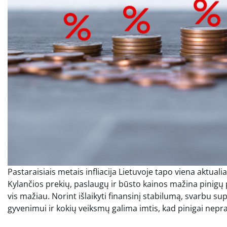
Pastaraisiais metais infliacija Lietuvoje tapo viena aktu
Kylančios prekių, paslaugų ir būsto kainos mažina pinigų pe
vis mažiau. Norint išlaikyti finansinį stabilumą, svarbu supr
gyvenimui ir kokių veiksmų galima imtis, kad pinigai nepra