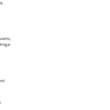
ą,
viams,
tingai
nti
s