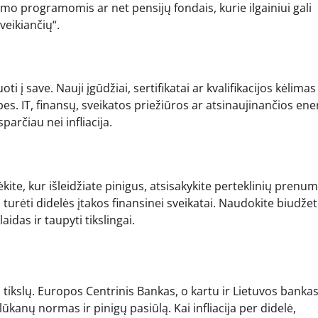
mo programomis ar net pensijų fondais, kurie ilgainiui gali
veikiančių“.
i į save. Nauji įgūdžiai, sertifikatai ar kvalifikacijos kėlimas 
es. IT, finansų, sveikatos priežiūros ar atsinaujinančios ene
parčiau nei infliacija.
kite, kur išleidžiate pinigus, atsisakykite perteklinių prenu
i turėti didelės įtakos finansinei sveikatai. Naudokite biudže
das ir taupyti tikslingai.
 tikslų. Europos Centrinis Bankas, o kartu ir Lietuvos bankas
ūkanų normas ir pinigų pasiūlą. Kai infliacija per didelė,