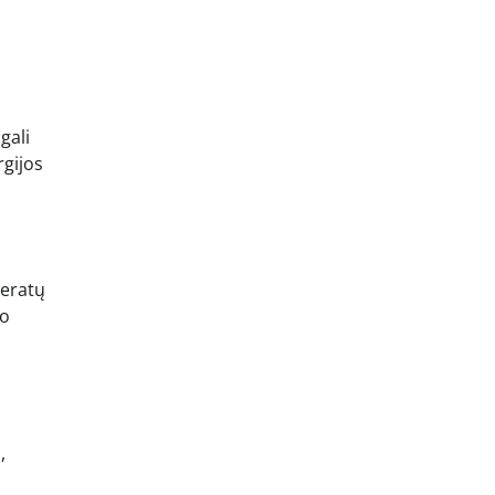
gali
rgijos
meratų
to
,