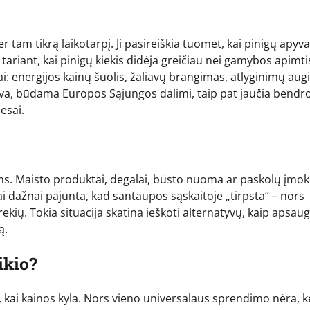
r tam tikrą laikotarpį. Ji pasireiškia tuomet, kai pinigų apyv
 tariant, kai pinigų kiekis didėja greičiau nei gamybos apimti
sniai: energijos kainų šuolis, žaliavų brangimas, atlyginimų au
ietuva, būdama Europos Sąjungos dalimi, taip pat jaučia bendr
esai.
sams. Maisto produktai, degalai, būsto nuoma ar paskolų įmo
 dažnai pajunta, kad santaupos sąskaitoje „tirpsta“ – nors
ekių. Tokia situacija skatina ieškoti alternatyvų, kaip apsaug
ą.
ikio?
, kai kainos kyla. Nors vieno universalaus sprendimo nėra, k