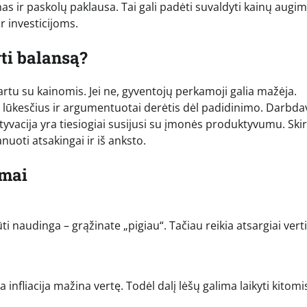
 ir paskolų paklausa. Tai gali padėti suvaldyti kainų augim
r investicijoms.
yti balansą?
artu su kainomis. Jei ne, gyventojų perkamoji galia mažėja.
o lūkesčius ir argumentuotai derėtis dėl padidinimo. Darbda
yvacija yra tiesiogiai susijusi su įmonės produktyvumu. Skir
uoti atsakingai ir iš anksto.
imai
ti naudinga – grąžinate „pigiau“. Tačiau reikia atsargiai verti
a infliacija mažina vertę. Todėl dalį lėšų galima laikyti kitomi