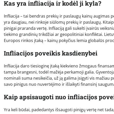
Kas yra infliacija ir kodėl ji kyla?
Infliacija – tai bendras prekių ir paslaugų kainų augimas pe
yra daugiau, nei rinkoje siūlomų prekių ir paslaugų. Kitaip
pinigai praranda vertę. Infliaciją gali sukelti įvairūs veik
tiekimo grandinių trikdžiai ar geopolitiniai konfliktai. L
Europos rinkos įtaką – kainų pokyčius lemia globalūs proc
Infliacijos poveikis kasdienybei
Infliacija daro tiesioginę įtaką kiekvieno žmogaus finan
tampa brangesni, todėl mažėja perkamoji galia. Gyventojai
nominali suma nesikeičia, už ją galima įsigyti vis mažiau pr
savo pinigus nuo nuvertėjimo ir išlaikyti finansinį saugum
Kaip apsisaugoti nuo infliacijos pove
Yra keli būdai, padedantys išsaugoti pinigų vertę net tada