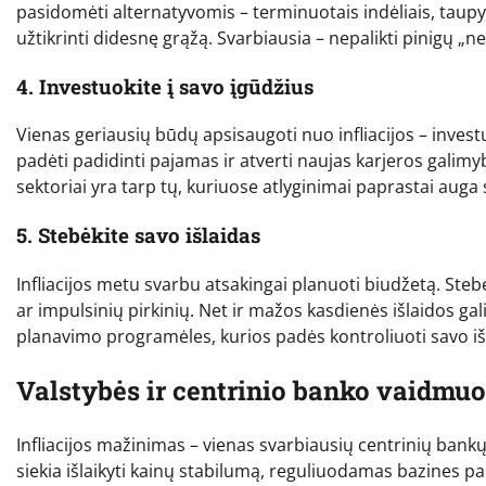
pasidomėti alternatyvomis – terminuotais indėliais, taupy
užtikrinti didesnę grąžą. Svarbiausia – nepalikti pinigų „ne
4. Investuokite į savo įgūdžius
Vienas geriausių būdų apsisaugoti nuo infliacijos – investuot
padėti padidinti pajamas ir atverti naujas karjeros galimyb
sektoriai yra tarp tų, kuriuose atlyginimai paprastai auga s
5. Stebėkite savo išlaidas
Infliacijos metu svarbu atsakingai planuoti biudžetą. Stebė
ar impulsinių pirkinių. Net ir mažos kasdienės išlaidos gal
planavimo programėles, kurios padės kontroliuoti savo išlai
Valstybės ir centrinio banko vaidmuo
Infliacijos mažinimas – vienas svarbiausių centrinių bankų
siekia išlaikyti kainų stabilumą, reguliuodamas bazines pal