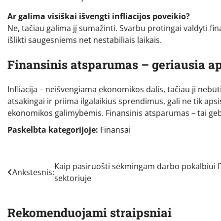
Ar galima visiškai išvengti infliacijos poveikio?
Ne, tačiau galima jį sumažinti. Svarbu protingai valdyti finan
išlikti saugesniems net nestabiliais laikais.
Finansinis atsparumas – geriausia ap
Infliacija – neišvengiama ekonomikos dalis, tačiau ji nebūti
atsakingai ir priima ilgalaikius sprendimus, gali ne tik ap
ekonomikos galimybėmis. Finansinis atsparumas – tai gebėjim
Paskelbta kategorijoje:
Finansai
Navigacija
Kaip pasiruošti sėkmingam darbo pokalbiui I
Ankstesnis:
sektoriuje
tarp
įrašų
Rekomenduojami straipsniai