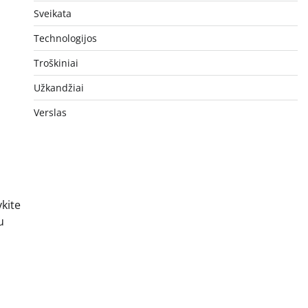
Sveikata
Technologijos
Troškiniai
Užkandžiai
Verslas
ykite
u