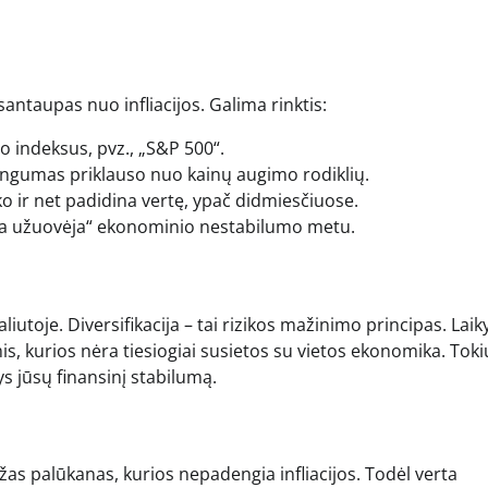
antaupas nuo infliacijos. Galima rinktis:
o indeksus, pvz., „S&P 500“.
lningumas priklauso nuo kainų augimo rodiklių.
iko ir net padidina vertę, ypač didmiesčiuose.
gia užuovėja“ ekonominio nestabilumo metu.
liutoje. Diversifikacija – tai rizikos mažinimo principas. Laik
mis, kurios nėra tiesiogiai susietos su vietos ekonomika. Toki
ys jūsų finansinį stabilumą.
žas palūkanas, kurios nepadengia infliacijos. Todėl verta