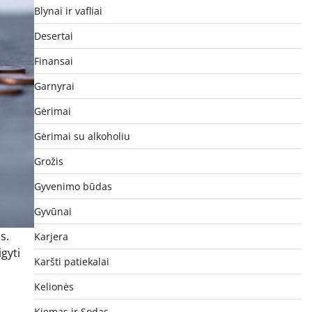
Blynai ir vafliai
Desertai
Finansai
Garnyrai
Gėrimai
Gėrimai su alkoholiu
Grožis
Gyvenimo būdas
Gyvūnai
s.
Karjera
gyti
Karšti patiekalai
Kelionės
Kiemas ir Sodas