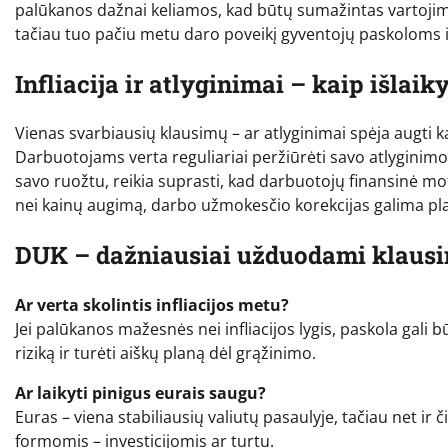
palūkanos dažnai keliamos, kad būtų sumažintas vartojimas
tačiau tuo pačiu metu daro poveikį gyventojų paskoloms i
Infliacija ir atlyginimai – kaip išlaik
Vienas svarbiausių klausimų – ar atlyginimai spėja augti k
Darbuotojams verta reguliariai peržiūrėti savo atlyginim
savo ruožtu, reikia suprasti, kad darbuotojų finansinė mot
nei kainų augimą, darbo užmokesčio korekcijas galima plan
DUK – dažniausiai užduodami klaus
Ar verta skolintis infliacijos metu?
Jei palūkanos mažesnės nei infliacijos lygis, paskola gali bū
riziką ir turėti aiškų planą dėl grąžinimo.
Ar laikyti pinigus eurais saugu?
Euras – viena stabiliausių valiutų pasaulyje, tačiau net ir či
formomis – investicijomis ar turtu.