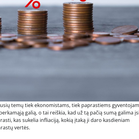
aliausių temų tiek ekonomistams, tiek paprastiems gyventojam
rkamąją galią, o tai reiškia, kad už tą pačią sumą galima įsi
asti, kas sukelia infliaciją, kokią įtaką ji daro kasdieniam
rastų vertės.