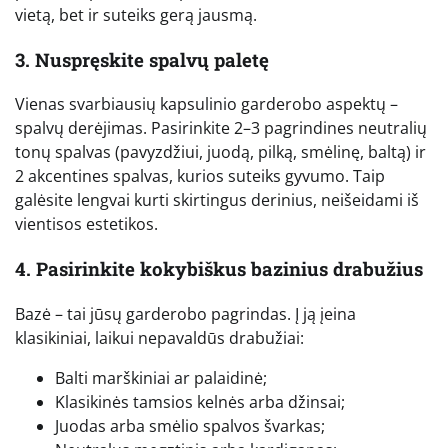
vietą, bet ir suteiks gerą jausmą.
3. Nuspręskite spalvų paletę
Vienas svarbiausių kapsulinio garderobo aspektų –
spalvų derėjimas. Pasirinkite 2–3 pagrindines neutralių
tonų spalvas (pavyzdžiui, juodą, pilką, smėlinę, baltą) ir
2 akcentines spalvas, kurios suteiks gyvumo. Taip
galėsite lengvai kurti skirtingus derinius, neišeidami iš
vientisos estetikos.
4. Pasirinkite kokybiškus bazinius drabužius
Bazė – tai jūsų garderobo pagrindas. Į ją įeina
klasikiniai, laikui nepavaldūs drabužiai:
Balti marškiniai ar palaidinė;
Klasikinės tamsios kelnės arba džinsai;
Juodas arba smėlio spalvos švarkas;