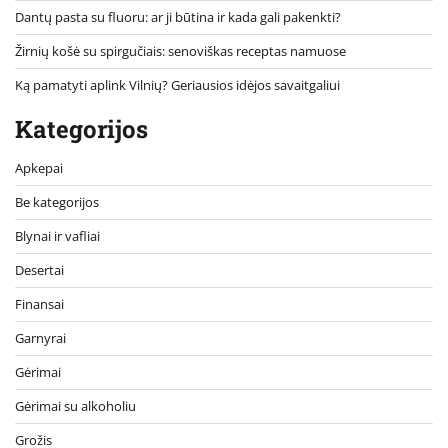
Dantų pasta su fluoru: ar ji būtina ir kada gali pakenkti?
Žirnių košė su spirgučiais: senoviškas receptas namuose
Ką pamatyti aplink Vilnių? Geriausios idėjos savaitgaliui
Kategorijos
Apkepai
Be kategorijos
Blynai ir vafliai
Desertai
Finansai
Garnyrai
Gėrimai
Gėrimai su alkoholiu
Grožis