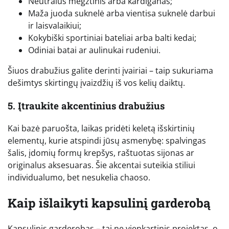
Neutralus megztinis arba kardiganas;
Maža juoda suknelė arba vientisa suknelė darbui
ir laisvalaikiui;
Kokybiški sportiniai bateliai arba balti kedai;
Odiniai batai ar aulinukai rudeniui.
Šiuos drabužius galite derinti įvairiai – taip sukuriama
dešimtys skirtingų įvaizdžių iš vos kelių daiktų.
5. Įtraukite akcentinius drabužius
Kai bazė paruošta, laikas pridėti keletą išskirtinių
elementų, kurie atspindi jūsų asmenybę: spalvingas
šalis, įdomių formų krepšys, raštuotas sijonas ar
originalus aksesuaras. Šie akcentai suteikia stiliui
individualumo, bet nesukelia chaoso.
Kaip išlaikyti kapsulinį garderobą
Kapsulinis garderobas – tai ne vienkartinis projektas, o