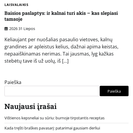
LAISVALAIKIS
Baisios paslaptys: ir kalnai turi akis – kas slepiasi
tamsoje
2026 31 Liepos
Keliaujant per nuošalias pasaulio vietoves, kalnų
grandines ar apleistus kelius, dažnai apima keistas,
nepaaiškinamas nerimas. Tai jausmas, lyg kažkas
stebėtų tave iš už uolų, iš […]
Paieška
Paieška
Naujausi įrašai
Vištienos kepsneliai su sūriu: burnoje tirpstantis receptas
Kada tręšti braškes pavasarį: patarimai gausiam derliui