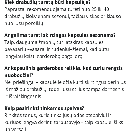
Kiek drabužių turėtų būti kapsulėje?
Paprastai rekomenduojama turėti nuo 25 iki 40
drabužių kiekvienam sezonui, tačiau viskas priklauso
nuo jūsų poreikių.
Ar galima turėti skirtingas kapsules sezonams?
Taip, dauguma žmonių turi atskiras kapsules
pavasariui–vasarai ir rudeniui–žiemai, kad būtų
lengviau keisti garderobą pagal orą.
Ar kapsulinis garderobas reiškia, kad turiu rengtis
nuobodžiai?
Ne, priešingai – kapsulė leidžia kurti skirtingus derinius
iš mažiau drabužių, todėl jūsų stilius tampa darnesnis
ir išraiškingesnis.
Kaip pasirinkti tinkamas spalvas?
Rinkitės tonus, kurie tinka jūsų odos atspalviui ir
kuriuos lengva derinti tarpusavyje – taip kapsulė išliks
universali.