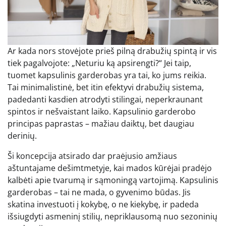
Ar kada nors stovėjote prieš pilną drabužių spintą ir vis
tiek pagalvojote: „Neturiu ką apsirengti?“ Jei taip,
tuomet kapsulinis garderobas yra tai, ko jums reikia.
Tai minimalistinė, bet itin efektyvi drabužių sistema,
padedanti kasdien atrodyti stilingai, neperkraunant
spintos ir nešvaistant laiko. Kapsulinio garderobo
principas paprastas – mažiau daiktų, bet daugiau
derinių.
Ši koncepcija atsirado dar praėjusio amžiaus
aštuntajame dešimtmetyje, kai mados kūrėjai pradėjo
kalbėti apie tvarumą ir sąmoningą vartojimą. Kapsulinis
garderobas – tai ne mada, o gyvenimo būdas. Jis
skatina investuoti į kokybę, o ne kiekybę, ir padeda
išsiugdyti asmeninį stilių, nepriklausomą nuo sezoninių