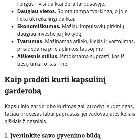
rengtis – visi daiktai dera tarpusavyje.
Daugiau vietos.
Spinta tampa tvarkinga, o joje
lieka tik reikalingi daiktai.
Ekonomiškumas.
Mažiau impulsyvių pirkinių,
daugiau investicijų į kokybę.
Tvarumas.
Mažinamas atliekų kiekis ir vartojimas,
prisidedama prie aplinkos tausojimo.
Aiškesnis stilius.
Išmokstama suprasti, kas iš
tiesų tinka, o kas – ne.
Kaip pradėti kurti kapsulinį
garderobą
Kapsulinio garderobo kūrimas gali atrodyti sudėtingas,
tačiau procesas labai paprastas, jei vadovaujatės keliais
aiškiais žingsniais.
1. Įvertinkite savo gyvenimo būdą