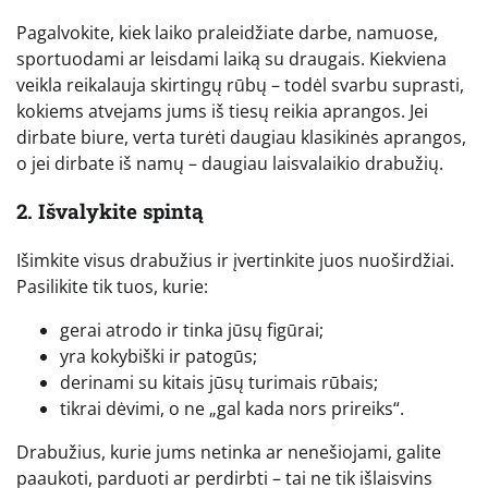
Pagalvokite, kiek laiko praleidžiate darbe, namuose,
sportuodami ar leisdami laiką su draugais. Kiekviena
veikla reikalauja skirtingų rūbų – todėl svarbu suprasti,
kokiems atvejams jums iš tiesų reikia aprangos. Jei
dirbate biure, verta turėti daugiau klasikinės aprangos,
o jei dirbate iš namų – daugiau laisvalaikio drabužių.
2. Išvalykite spintą
Išimkite visus drabužius ir įvertinkite juos nuoširdžiai.
Pasilikite tik tuos, kurie:
gerai atrodo ir tinka jūsų figūrai;
yra kokybiški ir patogūs;
derinami su kitais jūsų turimais rūbais;
tikrai dėvimi, o ne „gal kada nors prireiks“.
Drabužius, kurie jums netinka ar nenešiojami, galite
paaukoti, parduoti ar perdirbti – tai ne tik išlaisvins