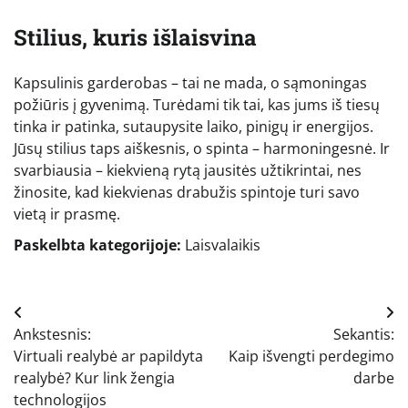
Stilius, kuris išlaisvina
Kapsulinis garderobas – tai ne mada, o sąmoningas
požiūris į gyvenimą. Turėdami tik tai, kas jums iš tiesų
tinka ir patinka, sutaupysite laiko, pinigų ir energijos.
Jūsų stilius taps aiškesnis, o spinta – harmoningesnė. Ir
svarbiausia – kiekvieną rytą jausitės užtikrintai, nes
žinosite, kad kiekvienas drabužis spintoje turi savo
vietą ir prasmę.
Paskelbta kategorijoje:
Laisvalaikis
Navigacija
Ankstesnis:
Sekantis:
tarp
Virtuali realybė ar papildyta
Kaip išvengti perdegimo
įrašų
realybė? Kur link žengia
darbe
technologijos