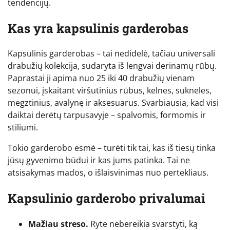
tendencijų.
Kas yra kapsulinis garderobas
Kapsulinis garderobas – tai nedidelė, tačiau universali
drabužių kolekcija, sudaryta iš lengvai derinamų rūbų.
Paprastai ji apima nuo 25 iki 40 drabužių vienam
sezonui, įskaitant viršutinius rūbus, kelnes, sukneles,
megztinius, avalynę ir aksesuarus. Svarbiausia, kad visi
daiktai derėtų tarpusavyje – spalvomis, formomis ir
stiliumi.
Tokio garderobo esmė – turėti tik tai, kas iš tiesų tinka
jūsų gyvenimo būdui ir kas jums patinka. Tai ne
atsisakymas mados, o išlaisvinimas nuo pertekliaus.
Kapsulinio garderobo privalumai
Mažiau streso.
Ryte nebereikia svarstyti, ką