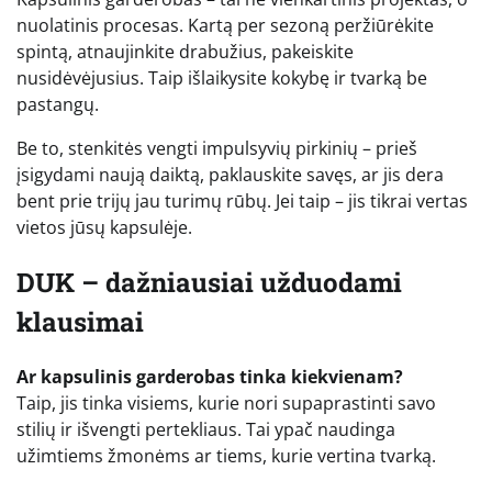
nuolatinis procesas. Kartą per sezoną peržiūrėkite
spintą, atnaujinkite drabužius, pakeiskite
nusidėvėjusius. Taip išlaikysite kokybę ir tvarką be
pastangų.
Be to, stenkitės vengti impulsyvių pirkinių – prieš
įsigydami naują daiktą, paklauskite savęs, ar jis dera
bent prie trijų jau turimų rūbų. Jei taip – jis tikrai vertas
vietos jūsų kapsulėje.
DUK – dažniausiai užduodami
klausimai
Ar kapsulinis garderobas tinka kiekvienam?
Taip, jis tinka visiems, kurie nori supaprastinti savo
stilių ir išvengti pertekliaus. Tai ypač naudinga
užimtiems žmonėms ar tiems, kurie vertina tvarką.