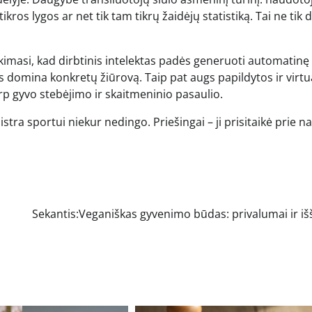
ros lygos ar net tik tam tikrų žaidėjų statistiką. Tai ne tik 
Tikimasi, kad dirbtinis intelektas padės generuoti automatinę
as domina konkretų žiūrovą. Taip pat augs papildytos ir virtu
arp gyvo stebėjimo ir skaitmeninio pasaulio.
tra sportui niekur nedingo. Priešingai – ji prisitaikė prie n
Sekantis:
Veganiškas gyvenimo būdas: privalumai ir iš