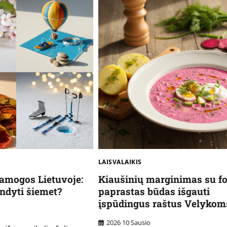
LAISVALAIKIS
amogos Lietuvoje:
Kiaušinių marginimas su fol
andyti šiemet?
paprastas būdas išgauti
įspūdingus raštus Velykom
2026 10 Sausio