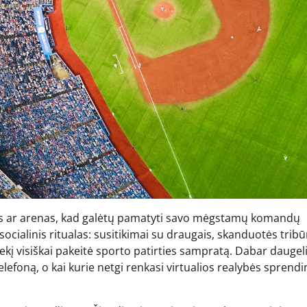
sales ar arenas, kad galėtų pamatyti savo mėgstamų komandų
socialinis ritualas: susitikimai su draugais, skanduotės trib
iekį visiškai pakeitė sporto patirties sampratą. Dabar daugel
telefoną, o kai kurie netgi renkasi virtualios realybės sprend