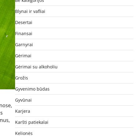
Be kategorijos
Blynai ir vafliai
Desertai
Finansai
Garnyrai
Gėrimai
Gėrimai su alkoholiu
Grožis
Gyvenimo būdas
Gyvūnai
ūnose,
Karjera
is
imus,
Karšti patiekalai
Kelionės