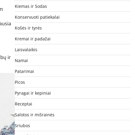
Kiemas ir Sodas
am
Konservuoti patiekalai
iausia
Košės ir tyrės
Kremai ir padažai
Laisvalaikis
bų ir
Namai
Patarimai
Picos
Pyragai ir kepiniai
Receptai
Salotos ir mišrainės
Sriubos