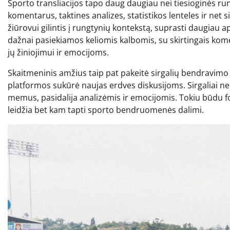
Sporto transliacijos tapo daug daugiau nei tiesioginės run
komentarus, taktines analizes, statistikos lenteles ir net s
žiūrovui gilintis į rungtynių kontekstą, suprasti daugiau ap
dažnai pasiekiamos keliomis kalbomis, su skirtingais komenta
jų žiniojimui ir emocijoms.
Skaitmeninis amžius taip pat pakeitė sirgalių bendravimo bū
platformos sukūrė naujas erdves diskusijoms. Sirgaliai ne
memus, pasidalija analizėmis ir emocijomis. Tokiu būdu for
leidžia bet kam tapti sporto bendruomenės dalimi.