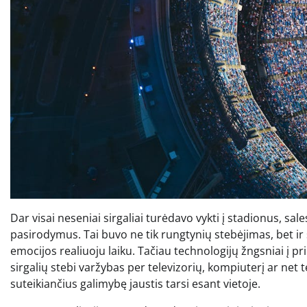
Dar visai neseniai sirgaliai turėdavo vykti į stadionus, 
pasirodymus. Tai buvo ne tik rungtynių stebėjimas, bet ir 
emocijos realiuoju laiku. Tačiau technologijų žngsniai į pr
sirgalių stebi varžybas per televizorių, kompiuterį ar net 
suteikiančius galimybę jaustis tarsi esant vietoje.