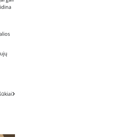
didina
alios
aujų
šūkiai