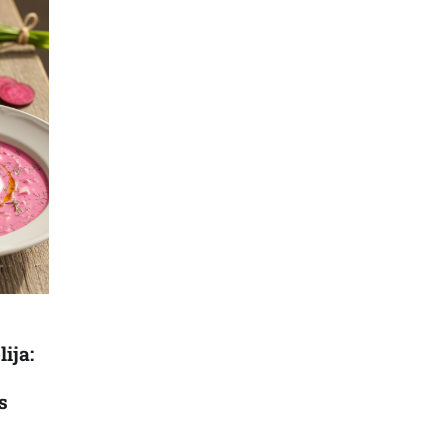
ija:
s