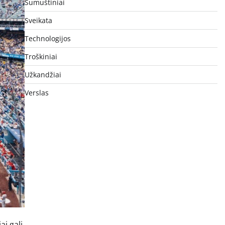
Sumuštiniai
Sveikata
Technologijos
Troškiniai
Užkandžiai
Verslas
ai gali