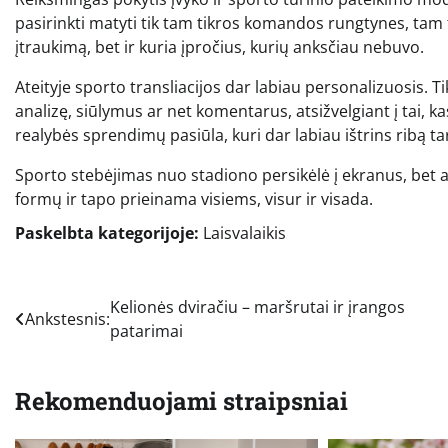
pasirinkti matyti tik tam tikros komandos rungtynes, tam tik
įtraukimą, bet ir kuria įpročius, kurių anksčiau nebuvo.
Ateityje sporto transliacijos dar labiau personalizuosis. 
analizę, siūlymus ar net komentarus, atsižvelgiant į tai, k
realybės sprendimų pasiūla, kuri dar labiau ištrins ribą t
Sporto stebėjimas nuo stadiono persikėlė į ekranus, bet ais
formų ir tapo prieinama visiems, visur ir visada.
Paskelbta kategorijoje:
Laisvalaikis
Navigacija
Kelionės dviračiu – maršrutai ir įrangos
Ankstesnis:
patarimai
tarp
įrašų
Rekomenduojami straipsniai