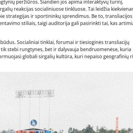
gtynių peržiūros. Šiandien jos apima interaktyvų turinį,
irgalių reakcijas socialiniuose tinkluose. Tai leidžia kiekvien
ie strategijas ir sportininkų sprendimus. Be to, transliacijos
vimo stiliais, taigi auditorija gali pasirinkti tai, kas artim
dus. Socialiniai tinklai, forumai ir tiesioginės transliacijų
 tik stebi rungtynes, bet ir dalyvauja bendruomenėse, kuria
muojasi globali sirgalių kultūra, kuri nepaiso geografinių ri