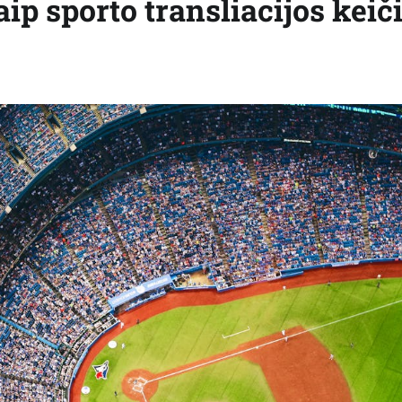
ip sporto transliacijos keič