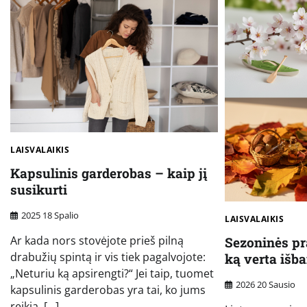
LAISVALAIKIS
Kapsulinis garderobas – kaip jį
susikurti
2025 18 Spalio
LAISVALAIKIS
Ar kada nors stovėjote prieš pilną
Sezoninės pr
drabužių spintą ir vis tiek pagalvojote:
ką verta išb
„Neturiu ką apsirengti?“ Jei taip, tuomet
2026 20 Sausio
kapsulinis garderobas yra tai, ko jums
reikia. […]