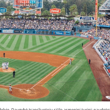
elyje. Daugybė transliuotojų siūlo asmeninį turinį: naudotoj