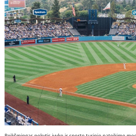
Reikšmingas pokytis įvyko ir sporto turinio pateikimo mod