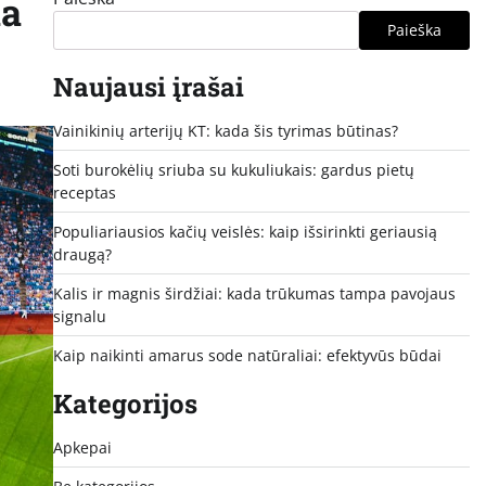
ia
Paieška
Naujausi įrašai
Vainikinių arterijų KT: kada šis tyrimas būtinas?
Soti burokėlių sriuba su kukuliukais: gardus pietų
receptas
Populiariausios kačių veislės: kaip išsirinkti geriausią
draugą?
Kalis ir magnis širdžiai: kada trūkumas tampa pavojaus
signalu
Kaip naikinti amarus sode natūraliai: efektyvūs būdai
Kategorijos
Apkepai