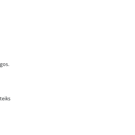
igos.
teiks