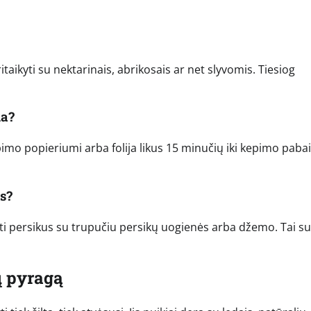
itaikyti su nektarinais, abrikosais ar net slyvomis. Tiesiog
da?
epimo popieriumi arba folija likus 15 minučių iki kepimo paba
s?
ti persikus su trupučiu persikų uogienės arba džemo. Tai su
ų pyragą