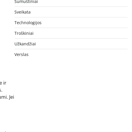
Sumuštiniai
Sveikata
Technologijos
Troškiniai
Užkandžiai
Verslas
 ir
s.
mi. Jei