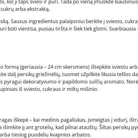
 kol ji taps šviesi ir puri. Tada po vieną įmuškite kiaušinius,
į cukrų arba ekstraktą.
ską. Sausus ingredientus palaipsniui berkite į sviesto, cukra
i būti vientisa, pusiau tiršta ir šiek tiek glotni. Svarbiausia 
mo formą (geriausia – 24 cm skersmens) ištepkite sviestu arb
te dalį persikų griežinėlių, tuomet užpilkite likusia tešlos da
uteiks pyragui dekoratyvumo ir papildomo sulčių aromato. No
iniais iš sviesto, cukraus ir miltų mišinio.
agas iškepė – kai medinis pagaliukas, įsmeigtas į vidurį, išt
a išimkite jį ant grotelių, kad pilnai atauštų. Šiltas persikų p
le arba tiesiog puodeliu kvapnios arbatos.