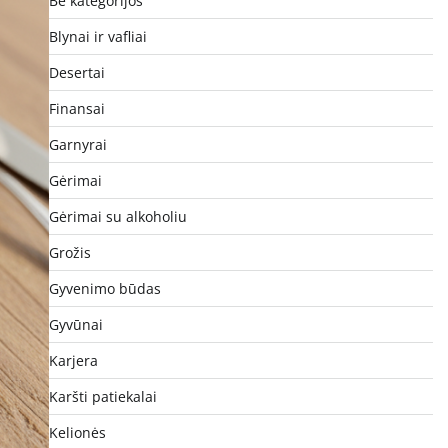
Be kategorijos
Blynai ir vafliai
Desertai
Finansai
Garnyrai
Gėrimai
Gėrimai su alkoholiu
Grožis
Gyvenimo būdas
Gyvūnai
Karjera
Karšti patiekalai
Kelionės