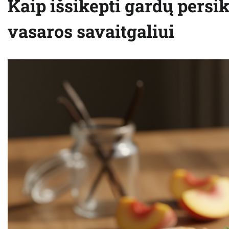
Kaip išsikepti gardų persi
vasaros savaitgaliui