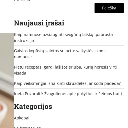
Paieška
Naujausi įrašai
Kaip namuose užsiauginti svogūnų laiškų: paprasta
instrukcija
Gaivios kopūstų salotos su actu: vaikystės skonis
namuose
Pietų receptas: gardi lašišos sriuba, kurią norėsis virti
visada
Kaip veiksmingai išnaikinti skruzdėles: ar soda padeda?
Ineta Puzaraitė-Žvagulienė: apie pokyčius ir šeimos buitį
Kategorijos
Apkepai