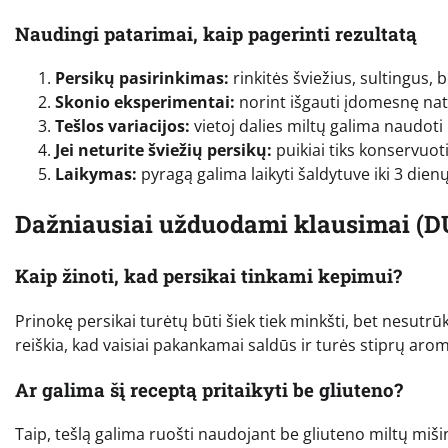
Naudingi patarimai, kaip pagerinti rezultatą
Persikų pasirinkimas:
rinkitės šviežius, sultingus, 
Skonio eksperimentai:
norint išgauti įdomesnę nat
Tešlos variacijos:
vietoj dalies miltų galima naudoti 
Jei neturite šviežių persikų:
puikiai tiks konservuoti 
Laikymas:
pyragą galima laikyti šaldytuve iki 3 die
Dažniausiai užduodami klausimai (D
Kaip žinoti, kad persikai tinkami kepimui?
Prinokę persikai turėtų būti šiek tiek minkšti, bet nesutrū
reiškia, kad vaisiai pakankamai saldūs ir turės stiprų aro
Ar galima šį receptą pritaikyti be gliuteno?
Taip, tešlą galima ruošti naudojant be gliuteno miltų mi