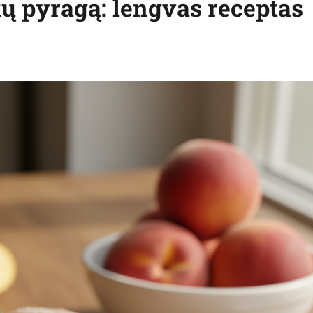
kų pyragą: lengvas receptas