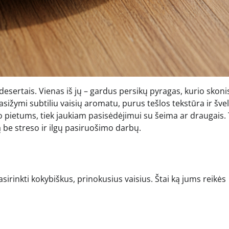
 desertais. Vienas iš jų – gardus persikų pyragas, kurio skoni
sižymi subtiliu vaisių aromatu, purus tešlos tekstūra ir šve
o pietums, tiek jaukiam pasisėdėjimui su šeima ar draugais. 
ą be streso ir ilgų pasiruošimo darbų.
irinkti kokybiškus, prinokusius vaisius. Štai ką jums reikės