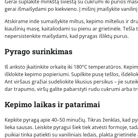
Gerai suplakite minkštą sviestą su cukrumi iki purios masės,
gerai išmaišydami po kiekvieno. Į mišinį įmaišykite vanilin
Atskirame inde sumaišykite miltus, kepimo miltelius ir dru
kiaušinių masę, kaitaliodami su pienu ar grietinėle. Tešla tur
nepersistenkite maišydami, kad pyragas išliktų purus.
Pyrago surinkimas
Iš anksto įkaitinkite orkaitę iki 180°C temperatūros. Kepi
išklokite kepimo popieriumi. Supilkite pusę tešlos, išdėlioki
Ant viršaus gražiai sudėliokite likusius persikus – jie s
dar trapumo, viršų galite pabarstyti rudu cukrumi arba trup
Kepimo laikas ir patarimai
Kepkite pyragą apie 40–50 minučių. Tikras ženklas, kad pyr
lieka sausas. Leiskite pyragui šiek tiek atvėsti formoje, tad
puikiai tinka patiekti su vaniliniais ledais, plakta grietinė