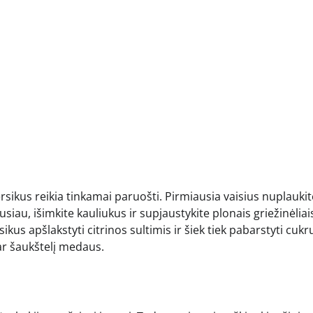
ikus reikia tinkamai paruošti. Pirmiausia vaisius nuplaukite
iau, išimkite kauliukus ir supjaustykite plonais griežinėliai
kus apšlakstyti citrinos sultimis ir šiek tiek pabarstyti cukru
 ar šaukštelį medaus.