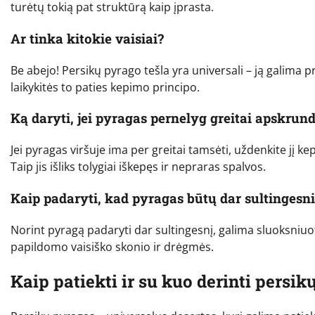
turėtų tokią pat struktūrą kaip įprasta.
Ar tinka kitokie vaisiai?
Be abejo! Persikų pyrago tešla yra universali – ją galima pr
laikykitės to paties kepimo principo.
Ką daryti, jei pyragas pernelyg greitai apskrun
Jei pyragas viršuje ima per greitai tamsėti, uždenkite jį k
Taip jis išliks tolygiai iškepęs ir nepraras spalvos.
Kaip padaryti, kad pyragas būtų dar sultingesni
Norint pyragą padaryti dar sultingesnį, galima sluoksniuo
papildomo vaisiško skonio ir drėgmės.
Kaip patiekti ir su kuo derinti persik