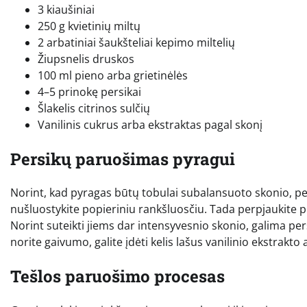
3 kiaušiniai
250 g kvietinių miltų
2 arbatiniai šaukšteliai kepimo miltelių
Žiupsnelis druskos
100 ml pieno arba grietinėlės
4–5 prinokę persikai
Šlakelis citrinos sulčių
Vanilinis cukrus arba ekstraktas pagal skonį
Persikų paruošimas pyragui
Norint, kad pyragas būtų tobulai subalansuoto skonio, pers
nušluostykite popieriniu rankšluosčiu. Tada perpjaukite pus
Norint suteikti jiems dar intensyvesnio skonio, galima persi
norite gaivumo, galite įdėti kelis lašus vanilinio ekstrakto
Tešlos paruošimo procesas