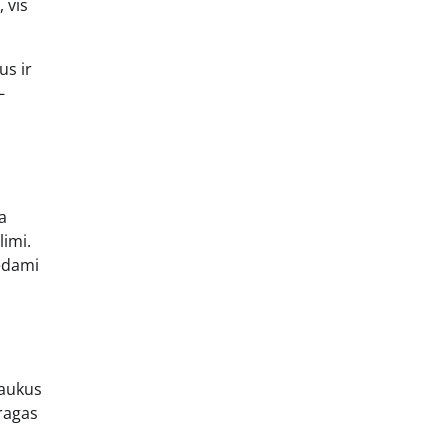
 vis
us ir
–
a
limi.
rėdami
raukus
yragas