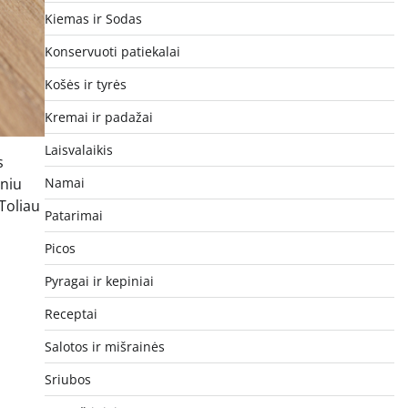
Kiemas ir Sodas
Konservuoti patiekalai
Košės ir tyrės
Kremai ir padažai
Laisvalaikis
s
lniu
Namai
Toliau
Patarimai
Picos
Pyragai ir kepiniai
Receptai
Salotos ir mišrainės
Sriubos