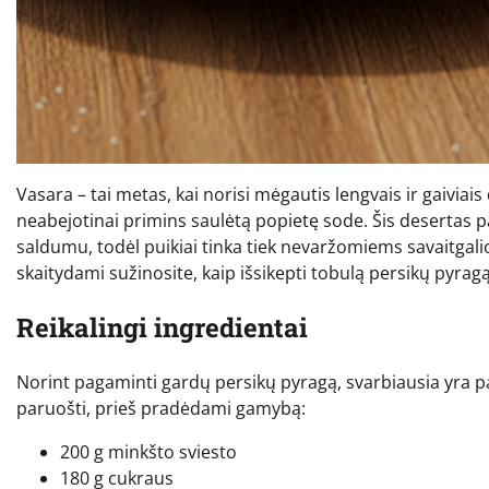
Vasara – tai metas, kai norisi mėgautis lengvais ir gaiviais
neabejotinai primins saulėtą popietę sode. Šis desertas pa
saldumu, todėl puikiai tinka tiek nevaržomiems savaitgali
skaitydami sužinosite, kaip išsikepti tobulą persikų pyrag
Reikalingi ingredientai
Norint pagaminti gardų persikų pyragą, svarbiausia yra pas
paruošti, prieš pradėdami gamybą:
200 g minkšto sviesto
180 g cukraus