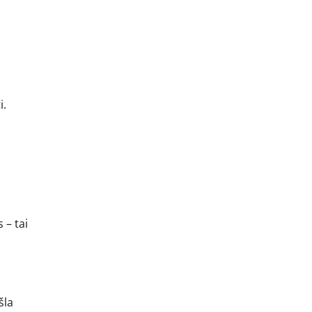
i.
 – tai
šla