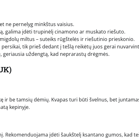
bet ne pernelyg minkštus vaisius.
ą, galima įdėti trupinėlį cinamono ar muskato riešuto.
migdolų miltus – suteiks rūgštelės ir riešutinio prieskonio.
persikai, tik prieš dedant į tešlą reikėtų juos gerai nuvarvint
nų, geriausia uždengtą, kad neprarastų drėgmės.
UK)
kę ir be tamsių dėmių. Kvapas turi būti švelnus, bet juntamas
matą kepinyje.
šinį. Rekomenduojama įdėti šaukštelį ksantano gumos, kad te