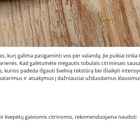
as, kurį galima pasigaminti vos per valandą. Jie puikiai tinka 
arienės. Kad galėtumėte mėgautis tobulais citrininiais sausa
s, kurios padeda išgauti švelnią tekstūrą bei išlaikyti intensy
s patarimus ir atsakymus į dažniausiai užduodamus klausimu
je ir kvepėtų gaiviomis citrinomis, rekomenduojama naudoti