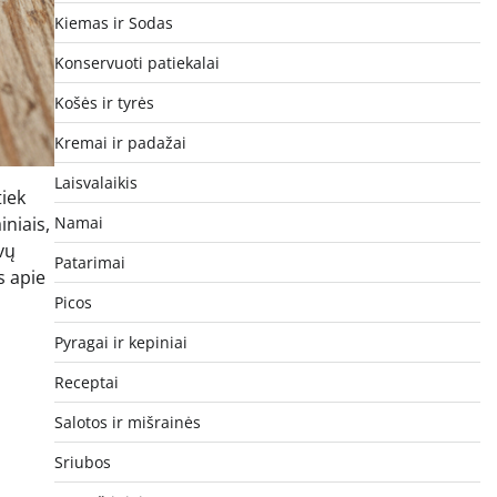
Kiemas ir Sodas
Konservuoti patiekalai
Košės ir tyrės
Kremai ir padažai
Laisvalaikis
tiek
iniais,
Namai
vų
Patarimai
s apie
Picos
Pyragai ir kepiniai
Receptai
Salotos ir mišrainės
Sriubos