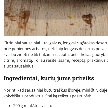
Citrininiai sausainiai – tai gaivus, lengvai rūgštokas desert
prie popietinės arbatos, tiek kaip lengvas desertas po vak
svarbu žinoti ne tik tinkamą receptą, bet ir kelias gudrybe
citrinų aromatą. Toliau rasite išsamų receptą, praktiniu
šiuos sausainius.
Ingredientai, kurių jums prireiks
Norint, kad sausainiai būtų traškūs išorėje, minkšti vidu
kokybiškus produktus. Štai ką reikėtų pasiruošti:
200 g minkšto sviesto