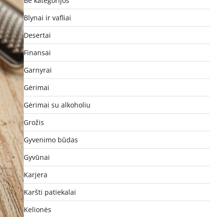
Be kategorijos
Blynai ir vafliai
Desertai
Finansai
Garnyrai
Gėrimai
Gėrimai su alkoholiu
Grožis
Gyvenimo būdas
Gyvūnai
Karjera
Karšti patiekalai
Kelionės