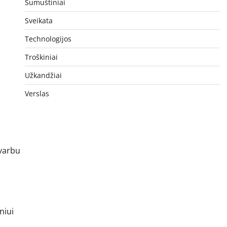
Sumuštiniai
Sveikata
Technologijos
Troškiniai
Užkandžiai
Verslas
Svarbu
niui