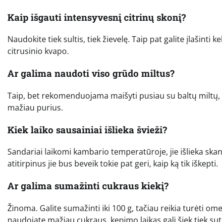
Kaip išgauti intensyvesnį citrinų skonį?
Naudokite tiek sultis, tiek žievelę. Taip pat galite įlašinti 
citrusinio kvapo.
Ar galima naudoti viso grūdo miltus?
Taip, bet rekomenduojama maišyti pusiau su baltų miltų, ne
mažiau purius.
Kiek laiko sausainiai išlieka švieži?
Sandariai laikomi kambario temperatūroje, jie išlieka skanūs 
atitirpinus jie bus beveik tokie pat geri, kaip ką tik iškepti.
Ar galima sumažinti cukraus kiekį?
Žinoma. Galite sumažinti iki 100 g, tačiau reikia turėti ome
naudojate mažiau cukraus, kepimo laikas gali šiek tiek su