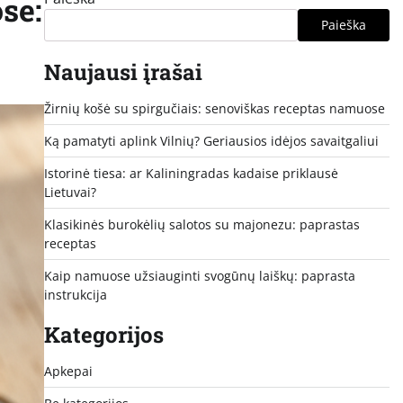
se:
Paieška
Naujausi įrašai
Žirnių košė su spirgučiais: senoviškas receptas namuose
Ką pamatyti aplink Vilnių? Geriausios idėjos savaitgaliui
Istorinė tiesa: ar Kaliningradas kadaise priklausė
Lietuvai?
Klasikinės burokėlių salotos su majonezu: paprastas
receptas
Kaip namuose užsiauginti svogūnų laiškų: paprasta
instrukcija
Kategorijos
Apkepai