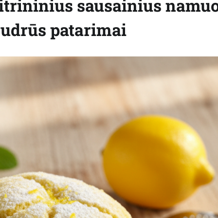
itrininius sausainius namuo
 gudrūs patarimai