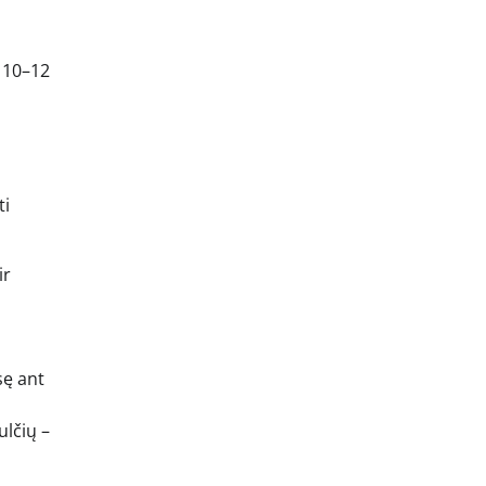
i
 10–12
ti
ir
sę ant
ulčių –