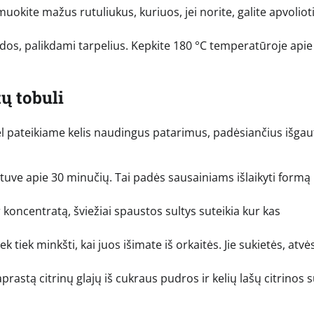
uokite mažus rutuliukus, kuriuos, jei norite, galite apvoliot
dos, palikdami tarpelius. Kepkite 180 °C temperatūroje apie
ų tobuli
Todėl pateikiame kelis naudingus patarimus, padėsiančius išgau
tuve apie 30 minučių. Tai padės sausainiams išlaikyti formą 
koncentratą, šviežiai spaustos sultys suteikia kur kas
ek tiek minkšti, kai juos išimate iš orkaitės. Jie sukietės, atvė
rastą citrinų glajų iš cukraus pudros ir kelių lašų citrinos s