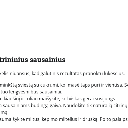
itrininius sausainius
kelis niuansus, kad galutinis rezultatas pranoktų lūkesčius.
inkštą sviestą su cukrumi, kol masė taps puri ir vientisa. 
 tuo lengvesni bus sausainiai.
 kiaušinį ir toliau maišykite, kol viskas gerai susijungs.
ia sausainiams būdingą gaivą. Naudokite tik natūralią citrinų
tumą.
umaišykite miltus, kepimo miltelius ir druską. Po to palaips