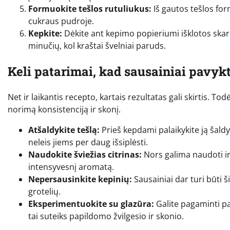
Formuokite tešlos rutuliukus:
Iš gautos tešlos form
cukraus pudroje.
Kepkite:
Dėkite ant kepimo popieriumi išklotos skar
minučių, kol kraštai švelniai paruds.
Keli patarimai, kad sausainiai pavykt
Net ir laikantis recepto, kartais rezultatas gali skirtis. 
norimą konsistenciją ir skonį.
Atšaldykite tešlą:
Prieš kepdami palaikykite ją šaldy
neleis jiems per daug išsiplėsti.
Naudokite šviežias citrinas:
Nors galima naudoti ir 
intensyvesnį aromatą.
Nepersausinkite kepinių:
Sausainiai dar turi būti ši
grotelių.
Eksperimentuokite su glazūra:
Galite pagaminti pap
tai suteiks papildomo žvilgesio ir skonio.