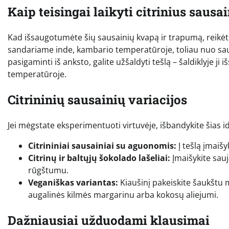
Kaip teisingai laikyti citrinius sausa
Kad išsaugotumėte šių sausainių kvapą ir trapumą, reikėtų 
sandariame inde, kambario temperatūroje, toliau nuo saulės 
pasigaminti iš anksto, galite užšaldyti tešlą – šaldiklyje ji 
temperatūroje.
Citrininių sausainių variacijos
Jei mėgstate eksperimentuoti virtuvėje, išbandykite šias id
Citrininiai sausainiai su aguonomis:
Į tešlą įmaišy
Citrinų ir baltųjų šokolado lašeliai:
Įmaišykite sauj
rūgštumu.
Veganiškas variantas:
Kiaušinį pakeiskite šaukštu m
augalinės kilmės margarinu arba kokosų aliejumi.
Dažniausiai užduodami klausimai