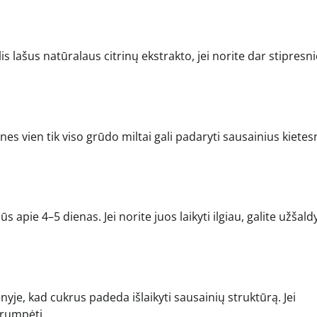
kelis lašus natūralaus citrinų ekstrakto, jei norite dar stipresn
s vien tik viso grūdo miltai gali padaryti sausainius kietesn
apie 4–5 dienas. Jei norite juos laikyti ilgiau, galite užšaldy
nyje, kad cukrus padeda išlaikyti sausainių struktūrą. Jei
trumpėti.