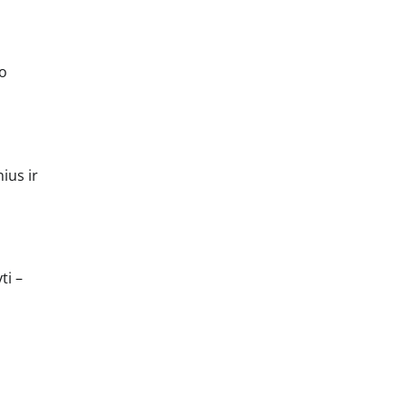
io
ius ir
ti –