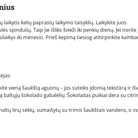
inius
laikytis kelių paprastų laikymo taisyklių. Laikykite juos
spindulių. Taip jie išliks švieži iki penkių dienų. Jei norite
išsilaikys iki mėnesio. Prieš kepimą tiesiog atitirpinkite kamba
ėjas:
kite vieną šaukštą aguonų – jos suteiks įdomią tekstūrą ir iš
ą baltųjų šokolado gabalėlių. Šokoladas puikiai dera su citri
altų linų sėklų, sumaišytų su trimis šaukštais vandens, o sv