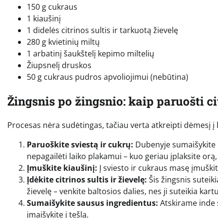
150 g cukraus
1 kiaušinį
1 didelės citrinos sultis ir tarkuotą žievelę
280 g kvietinių miltų
1 arbatinį šaukštelį kepimo miltelių
Žiupsnelį druskos
50 g cukraus pudros apvoliojimui (nebūtina)
Žingsnis po žingsnio: kaip paruošti c
Procesas nėra sudėtingas, tačiau verta atkreipti dėmesį į 
Paruoškite sviestą ir cukrų:
Dubenyje sumaišykite m
nepagailėti laiko plakamui – kuo geriau įplaksite orą,
Įmuškite kiaušinį:
Į sviesto ir cukraus masę įmuškite
Įdėkite citrinos sultis ir žievelę:
Šis žingsnis suteik
žievelę – venkite baltosios dalies, nes ji suteikia kar
Sumaišykite sausus ingredientus:
Atskirame inde s
įmaišykite į tešlą.