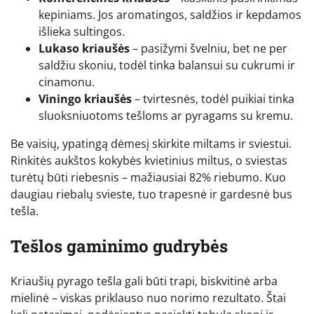
kepiniams. Jos aromatingos, saldžios ir kepdamos
išlieka sultingos.
Lukaso kriaušės
– pasižymi švelniu, bet ne per
saldžiu skoniu, todėl tinka balansui su cukrumi ir
cinamonu.
Viningo kriaušės
– tvirtesnės, todėl puikiai tinka
sluoksniuotoms tešloms ar pyragams su kremu.
Be vaisių, ypatingą dėmesį skirkite miltams ir sviestui.
Rinkitės aukštos kokybės kvietinius miltus, o sviestas
turėtų būti riebesnis – mažiausiai 82% riebumo. Kuo
daugiau riebalų svieste, tuo trapesnė ir gardesnė bus
tešla.
Tešlos gaminimo gudrybės
Kriaušių pyrago tešla gali būti trapi, biskvitinė arba
mielinė – viskas priklauso nuo norimo rezultato. Štai