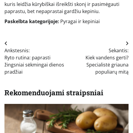
kuris leidžia kūrybiškai išreikšti skonį ir pasimėgauti
paprastu, bet nepaprastai gardžiu kepiniu.
Paskelbta kategorijoje:
Pyragai ir kepiniai
Navigacija
Ankstesnis:
Sekantis:
tarp
Ryto rutina: paprasti
Kiek vandens gerti?
įrašų
žingsniai sėkmingai dienos
Specialistė griauna
pradžiai
populiarų mitą
Rekomenduojami straipsniai