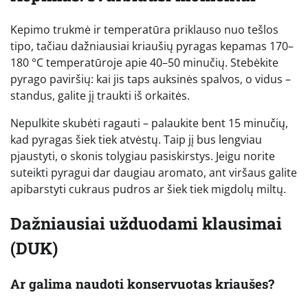
Kepimo trukmė ir temperatūra priklauso nuo tešlos
tipo, tačiau dažniausiai kriaušių pyragas kepamas 170–
180 °C temperatūroje apie 40–50 minučių. Stebėkite
pyrago paviršių: kai jis taps auksinės spalvos, o vidus –
standus, galite jį traukti iš orkaitės.
Nepulkite skubėti ragauti – palaukite bent 15 minučių,
kad pyragas šiek tiek atvėstų. Taip jį bus lengviau
pjaustyti, o skonis tolygiau pasiskirstys. Jeigu norite
suteikti pyragui dar daugiau aromato, ant viršaus galite
apibarstyti cukraus pudros ar šiek tiek migdolų miltų.
Dažniausiai užduodami klausimai
(DUK)
Ar galima naudoti konservuotas kriaušes?