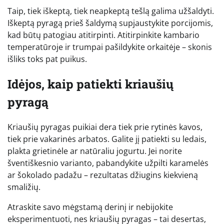
Taip, tiek iškeptą, tiek neapkeptą tešlą galima užšaldyti.
Iškeptą pyragą prieš šaldymą supjaustykite porcijomis,
kad būtų patogiau atitirpinti. Atitirpinkite kambario
temperatūroje ir trumpai pašildykite orkaitėje – skonis
išliks toks pat puikus.
Idėjos, kaip patiekti kriaušių
pyragą
Kriaušių pyragas puikiai dera tiek prie rytinės kavos,
tiek prie vakarinės arbatos. Galite jį patiekti su ledais,
plakta grietinėle ar natūraliu jogurtu. Jei norite
šventiškesnio varianto, pabandykite užpilti karamelės
ar šokolado padažu – rezultatas džiugins kiekvieną
smaližių.
Atraskite savo mėgstamą derinį ir nebijokite
eksperimentuoti, nes kriaušių pyragas – tai desertas,