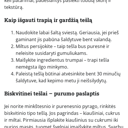
keli patarimai, padėsiantys pasiekti tobulą skonį ir
tekstūrą.
Kaip išgauti trapią ir gardžią tešlą
Naudokite labai šaltą sviestą. Geriausia, jei prieš
gaminant jis pabūna šaldytuve bent valandą.
Miltus persijokite – taip tešla bus puresnė ir
neleisite susidaryti gumuliukams.
Maišykite ingredientus trumpai – trapi tešla
nemėgsta ilgo minkymo.
Paleistą tešlą būtinai atvėsinkite bent 30 minučių
šaldytuve, kad kepimo metu ji neišsilydytų.
Biskvitinei tešlai – purumo paslaptis
Jei norite minkštesnio ir purenesnio pyrago, rinkitės
biskvitinio tipo tešlą. Jos pagrindas – kiaušiniai, cukrus
ir miltai. Pirmiausia išplakite kiaušinius su cukrumi iki
purios masės, tuomet švelniai įmaišykite miltus. Svarbu