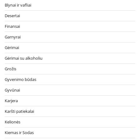
Blynai ir vafliai
Desertai
Finansai
Garnyrai
Gėrimai
Gėrimai su alkoholiu
Grožis
Gyvenimo būdas
Gyvūnai
Karjera
Karšti patiekalai
Kelionės
Kiemas ir Sodas