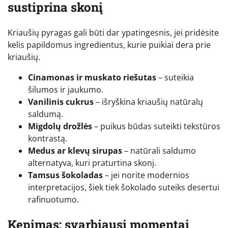
sustiprina skonį
Kriaušių pyragas gali būti dar ypatingesnis, jei pridėsite
kelis papildomus ingredientus, kurie puikiai dera prie
kriaušių.
Cinamonas ir muskato riešutas
– suteikia
šilumos ir jaukumo.
Vanilinis cukrus
– išryškina kriaušių natūralų
saldumą.
Migdolų drožlės
– puikus būdas suteikti tekstūros
kontrastą.
Medus ar klevų sirupas
– natūrali saldumo
alternatyva, kuri praturtina skonį.
Tamsus šokoladas
– jei norite modernios
interpretacijos, šiek tiek šokolado suteiks desertui
rafinuotumo.
Kepimas: svarbiausi momentai