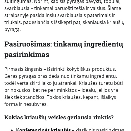
sultingumas. Norint, kad šis pyragas pavyktų tobulai,
svarbiausia – tinkamai paruošti tešlą ir vaisius. Šiame
straipsnyje pasidalinsiu svarbiausiais patarimais ir
triukais, padėsiančiais išsikepti patį skaniausią kriaušių
pyragą.
Pasiruošimas: tinkamų ingredientų
pasirinkimas
Pirmasis žingsnis – išsirinkti kokybiškus produktus.
Geras pyragas prasideda nuo tinkamų ingredientų,
todėl verta skirti laiko jų atrankai. Kriaušės turėtų būti
prinokusios, bet ne per minkštos – idealu, jei jos yra
šiek tiek standžios. Tokios kriaušės, kepant, išlaikys
formą ir nesubyrės.
Kokias kriaušių veisles geriausia rinktis?
Konferencinės kriaušės
– klasikinis pasirinkimas