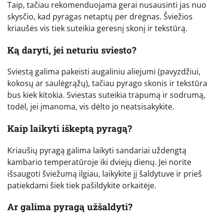
Taip, tačiau rekomenduojama gerai nusausinti jas nuo
skysčio, kad pyragas netaptų per drėgnas. Šviežios
kriaušės vis tiek suteikia geresnį skonį ir tekstūrą.
Ką daryti, jei neturiu sviesto?
Sviestą galima pakeisti augaliniu aliejumi (pavyzdžiui,
kokosų ar saulėgrąžų), tačiau pyrago skonis ir tekstūra
bus kiek kitokia. Sviestas suteikia trapumą ir sodrumą,
todėl, jei įmanoma, vis dėlto jo neatsisakykite.
Kaip laikyti iškeptą pyragą?
Kriaušių pyragą galima laikyti sandariai uždengtą
kambario temperatūroje iki dviejų dienų. Jei norite
išsaugoti šviežumą ilgiau, laikykite jį šaldytuve ir prieš
patiekdami šiek tiek pašildykite orkaitėje.
Ar galima pyragą užšaldyti?