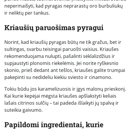
nepermaišyti, kad pyragas neprarastų oro burbuliukų
ir neliktų per tankus.
Kriaušių paruošimas pyragui
Norint, kad kriaušių pyragas būtų ne tik gražus, bet ir
sultingas, svarbu teisingai paruošti vaisius. Kriaušes
rekomenduojama nulupti, pašalinti sėklalizdžius ir
supjaustyti plonomis riekelėmis. Jei norite ryškesnio
skonio, prieš dedant ant tešlos, kriaušes galite trumpai
pakepinti su nedideliu kiekiu sviesto ir cinamono.
Tokiu būdu jos karamelizuosis ir įgys malonų prieskonį.
Kai kurie kepėjai mėgsta kriaušes apšlakstyti keliais
lašais citrinos sulčių – tai padeda išlaikyti jų spalvą ir
suteikia gaivumo.
Papildomi ingredientai, kurie