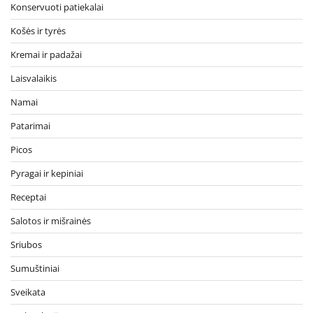
Konservuoti patiekalai
Košės ir tyrės
Kremai ir padažai
Laisvalaikis
Namai
Patarimai
Picos
Pyragai ir kepiniai
Receptai
Salotos ir mišrainės
Sriubos
Sumuštiniai
Sveikata