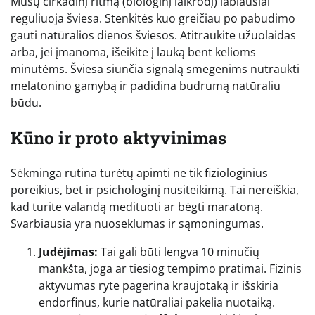
Mūsų cirkadinį ritmą (biologinį laikrodį) labiausiai
reguliuoja šviesa. Stenkitės kuo greičiau po pabudimo
gauti natūralios dienos šviesos. Atitraukite užuolaidas
arba, jei įmanoma, išeikite į lauką bent kelioms
minutėms. Šviesa siunčia signalą smegenims nutraukti
melatonino gamybą ir padidina budrumą natūraliu
būdu.
Kūno ir proto aktyvinimas
Sėkminga rutina turėtų apimti ne tik fiziologinius
poreikius, bet ir psichologinį nusiteikimą. Tai nereiškia,
kad turite valandą medituoti ar bėgti maratoną.
Svarbiausia yra nuoseklumas ir sąmoningumas.
Judėjimas:
Tai gali būti lengva 10 minučių
mankšta, joga ar tiesiog tempimo pratimai. Fizinis
aktyvumas ryte pagerina kraujotaką ir išskiria
endorfinus, kurie natūraliai pakelia nuotaiką.