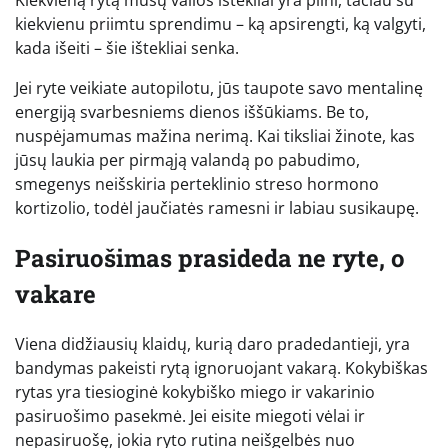
kiekvienu priimtu sprendimu – ką apsirengti, ką valgyti,
kada išeiti – šie ištekliai senka.
Jei ryte veikiate autopilotu, jūs taupote savo mentalinę
energiją svarbesniems dienos iššūkiams. Be to,
nuspėjamumas mažina nerimą. Kai tiksliai žinote, kas
jūsų laukia per pirmąją valandą po pabudimo,
smegenys neišskiria perteklinio streso hormono
kortizolio, todėl jaučiatės ramesni ir labiau susikaupę.
Pasiruošimas prasideda ne ryte, o
vakare
Viena didžiausių klaidų, kurią daro pradedantieji, yra
bandymas pakeisti rytą ignoruojant vakarą. Kokybiškas
rytas yra tiesioginė kokybiško miego ir vakarinio
pasiruošimo pasekmė. Jei eisite miegoti vėlai ir
nepasiruošę, jokia ryto rutina neišgelbės nuo