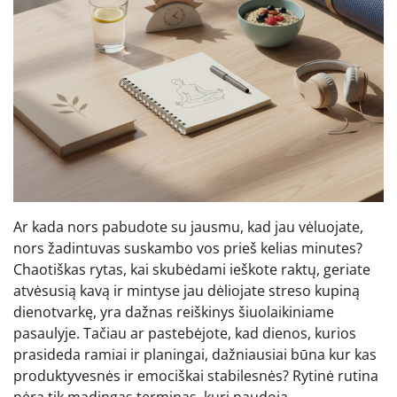
Ar kada nors pabudote su jausmu, kad jau vėluojate,
nors žadintuvas suskambo vos prieš kelias minutes?
Chaotiškas rytas, kai skubėdami ieškote raktų, geriate
atvėsusią kavą ir mintyse jau dėliojate streso kupiną
dienotvarkę, yra dažnas reiškinys šiuolaikiniame
pasaulyje. Tačiau ar pastebėjote, kad dienos, kurios
prasideda ramiai ir planingai, dažniausiai būna kur kas
produktyvesnės ir emociškai stabilesnės? Rytinė rutina
nėra tik madingas terminas, kurį naudoja