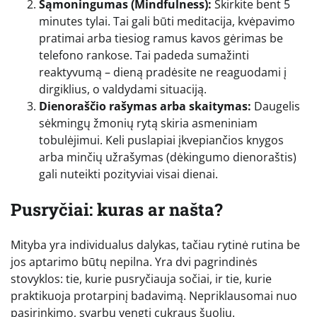
Sąmoningumas (Mindfulness):
Skirkite bent 5
minutes tylai. Tai gali būti meditacija, kvėpavimo
pratimai arba tiesiog ramus kavos gėrimas be
telefono rankose. Tai padeda sumažinti
reaktyvumą – dieną pradėsite ne reaguodami į
dirgiklius, o valdydami situaciją.
Dienoraščio rašymas arba skaitymas:
Daugelis
sėkmingų žmonių rytą skiria asmeniniam
tobulėjimui. Keli puslapiai įkvepiančios knygos
arba minčių užrašymas (dėkingumo dienoraštis)
gali nuteikti pozityviai visai dienai.
Pusryčiai: kuras ar našta?
Mityba yra individualus dalykas, tačiau rytinė rutina be
jos aptarimo būtų nepilna. Yra dvi pagrindinės
stovyklos: tie, kurie pusryčiauja sočiai, ir tie, kurie
praktikuoja protarpinį badavimą. Nepriklausomai nuo
pasirinkimo, svarbu vengti cukraus šuolių.