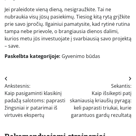
Jei praleidote vieną dieną, nesigraužkite. Tai ne
nubraukia visų jūsų pasiekimų. Tiesiog kitą rytą grįžkite
prie savo įpročių. Ilgainiui pamatysite, kad rytinė rutina
tampa nebe prievole, o brangiausia dienos dalimi,
kurios metu jūs investuojate į svarbiausią savo projektą
– save.
Paskelbta kategorijoje:
Gyvenimo būdas
Navigacija
Ankstesnis:
Sekantis:
tarp
Kaip pasigaminti klasikinį
Kaip išsikepti patį
įrašų
padažą salotoms: paprasti
skaniausią kriaušių pyragą:
žingsniai ir patarimai iš
keli paprasti triukai, kurie
virtuvės ekspertų
garantuos gardų rezultatą