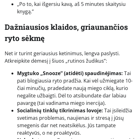
„Po to, kai išgersiu kavą, aš 5 minutes skaitysiu
knygą.”
Dažniausios klaidos, griaunančios
ryto sėkmę
Net ir turint geriausius ketinimus, lengva paslysti.
Atkreipkite dėmesį į šiuos „rutinos žudikus”:
Mygtuko „Snooze” (atidėti) spaudinėjimas:
Tai
pati blogiausia ryto pradžia. Kai vėl užmiegate 10-
čiai minučių, pradedate naują miego ciklą, kurio
negalite užbaigti. Dėl to atsibundate dar labiau
pavargę (tai vadinama miego inercija).
Socialinių tinklų tikrinimas lovoje:
Tai įsileidžia
svetimas problemas, naujienas ir stresą į jūsų
smegenis dar net neatsikėlus. Jūs tampate
reaktyvūs, o ne proaktyvūs.