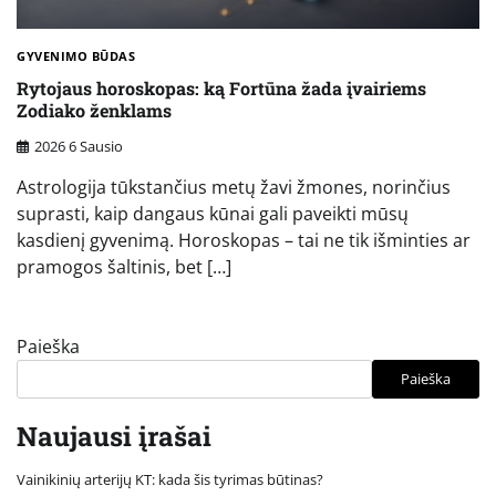
GYVENIMO BŪDAS
Rytojaus horoskopas: ką Fortūna žada įvairiems
Zodiako ženklams
2026 6 Sausio
Astrologija tūkstančius metų žavi žmones, norinčius
suprasti, kaip dangaus kūnai gali paveikti mūsų
kasdienį gyvenimą. Horoskopas – tai ne tik išminties ar
pramogos šaltinis, bet […]
Paieška
Paieška
Naujausi įrašai
Vainikinių arterijų KT: kada šis tyrimas būtinas?