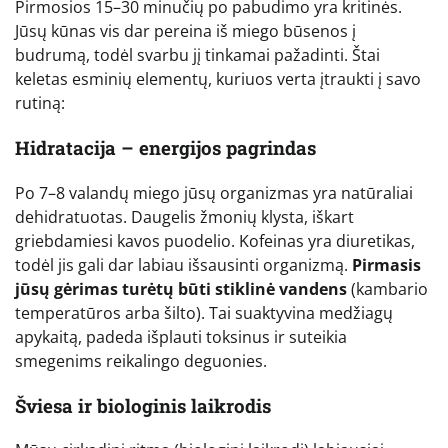
Pirmosios 15–30 minučių po pabudimo yra kritinės.
Jūsų kūnas vis dar pereina iš miego būsenos į
budrumą, todėl svarbu jį tinkamai pažadinti. Štai
keletas esminių elementų, kuriuos verta įtraukti į savo
rutiną:
Hidratacija – energijos pagrindas
Po 7–8 valandų miego jūsų organizmas yra natūraliai
dehidratuotas. Daugelis žmonių klysta, iškart
griebdamiesi kavos puodelio. Kofeinas yra diuretikas,
todėl jis gali dar labiau išsausinti organizmą.
Pirmasis
jūsų gėrimas turėtų būti stiklinė vandens
(kambario
temperatūros arba šilto). Tai suaktyvina medžiagų
apykaitą, padeda išplauti toksinus ir suteikia
smegenims reikalingo deguonies.
Šviesa ir biologinis laikrodis