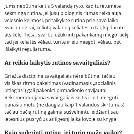
Jums nebūtina keltis 5 valandą ryto, kad turėtumėte
sėkmingą rutiną. Jei jūsų biologinis ritmas reikalauja
vėlesnio kėlimosi, pritaikykite rutiną prie savo laiko.
Svarbu ne tai, kelintą valandą keliatės, o tai, ką darote
atsikėlę. Tiesa, svarbu užtikrinti pakankamą miego kiekį,
tad jei keliatės vėliau, turite ir eiti miegoti vėliau, bet
išlaikyti reguliarumą.
Ar reikia laikytis rutinos savaitgaliais?
Griežta disciplina savaitgaliais nėra būtina, tačiau
visiškas ritmo pakeitimas (vadinamasis „socialinis
jetlag’as”) gali pakenkti pirmadienio savijautai.
Rekomenduojama savaitgaliais keltis ir eiti miegoti
panašiu metu (ne daugiau kaip 1 valandos skirtumas),
tačiau pačią rutiną galima sušvelninti, leidžiant sau
lėtesnius pusryčius ar ilgesnį laiką lovoje su knyga.
Kaip suderinti rutiną, jei turiu mažų vaikų?