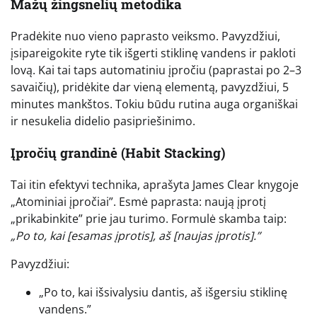
Mažų žingsnelių metodika
Pradėkite nuo vieno paprasto veiksmo. Pavyzdžiui,
įsipareigokite ryte tik išgerti stiklinę vandens ir pakloti
lovą. Kai tai taps automatiniu įpročiu (paprastai po 2–3
savaičių), pridėkite dar vieną elementą, pavyzdžiui, 5
minutes mankštos. Tokiu būdu rutina auga organiškai
ir nesukelia didelio pasipriešinimo.
Įpročių grandinė (Habit Stacking)
Tai itin efektyvi technika, aprašyta James Clear knygoje
„Atominiai įpročiai”. Esmė paprasta: naują įprotį
„prikabinkite” prie jau turimo. Formulė skamba taip:
„Po to, kai [esamas įprotis], aš [naujas įprotis].”
Pavyzdžiui:
„Po to, kai išsivalysiu dantis, aš išgersiu stiklinę
vandens.”