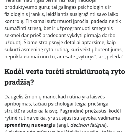
produktyvumo guru; tai galingas psichologinis ir
fiziologinis įrankis, leidžiantis susigrąžinti savo laiko
kontrolę. Tinkamai suformuoti įpročiai padeda ne tik
sumažinti stresą, bet ir užprogramuoti smegenis
sėkmei dar prieš pradedant vykdyti pirmąją darbo
užduotį. Šiame straipsnyje detaliai aptarsime, kaip
sukurti asmeninę ryto rutiną, kuri veiktų būtent jums,
nepriklausomai nuo to, ar esate „vyturys”, ar „pelėda”.
Kodėl verta turėti struktūruotą ryto
pradžią?
Daugelis žmonių mano, kad rutina yra laisvės
apribojimas, tačiau psichologai teigia priešingai –
struktūra suteikia laisvę. Pagrindinė priežastis, kodėl
rytinė rutina veikia, yra susijusi su sąvoka, vadinama
sprendimų nuovargiu
(angl.
decision fatigue
).
Kiekvieną rytą mūsų valios ištekliai yra pilni, tačiau su