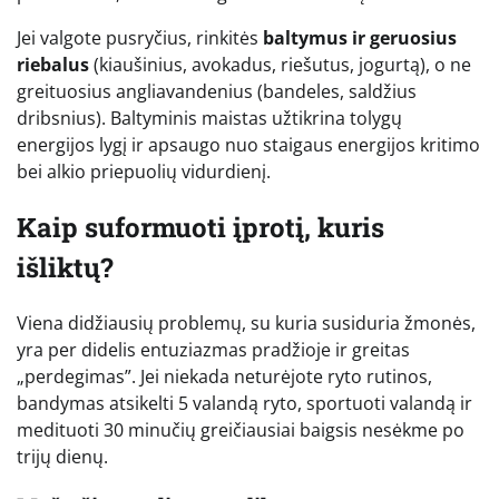
Jei valgote pusryčius, rinkitės
baltymus ir geruosius
riebalus
(kiaušinius, avokadus, riešutus, jogurtą), o ne
greituosius angliavandenius (bandeles, saldžius
dribsnius). Baltyminis maistas užtikrina tolygų
energijos lygį ir apsaugo nuo staigaus energijos kritimo
bei alkio priepuolių vidurdienį.
Kaip suformuoti įprotį, kuris
išliktų?
Viena didžiausių problemų, su kuria susiduria žmonės,
yra per didelis entuziazmas pradžioje ir greitas
„perdegimas”. Jei niekada neturėjote ryto rutinos,
bandymas atsikelti 5 valandą ryto, sportuoti valandą ir
medituoti 30 minučių greičiausiai baigsis nesėkme po
trijų dienų.