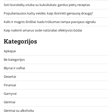
Soti burokėlių sriuba su kukuliukais: gardus pietų receptas
Populiariausios kačių veislės: kaip išsirinkti geriausią draugą?
Kalis ir magnis širdžiai: kada trūkumas tampa pavojaus signalu
Kaip naikinti amarus sode natūraliai: efektyvūs būdai
Kategorijos
Apkepai
Be kategorijos
Blynai ir vafliai
Desertai
Finansai
Garnyrai
Gėrimai
Gėrimai su alkoholiu