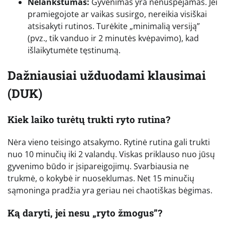
Nelankstumas:
Gyvenimas yra nenuspėjamas. Jei
pramiegojote ar vaikas susirgo, nereikia visiškai
atsisakyti rutinos. Turėkite „minimalią versiją”
(pvz., tik vanduo ir 2 minutės kvėpavimo), kad
išlaikytumėte tęstinumą.
Dažniausiai užduodami klausimai
(DUK)
Kiek laiko turėtų trukti ryto rutina?
Nėra vieno teisingo atsakymo. Rytinė rutina gali trukti
nuo 10 minučių iki 2 valandų. Viskas priklauso nuo jūsų
gyvenimo būdo ir įsipareigojimų. Svarbiausia ne
trukmė, o kokybė ir nuoseklumas. Net 15 minučių
sąmoninga pradžia yra geriau nei chaotiškas bėgimas.
Ką daryti, jei nesu „ryto žmogus”?