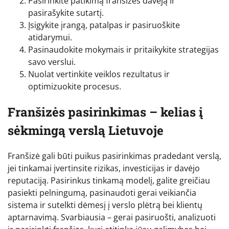
Pasirinkite patikimą franšizės davėją ir
pasirašykite sutartį.
Įsigykite įrangą, patalpas ir pasiruoškite
atidarymui.
Pasinaudokite mokymais ir pritaikykite strategijas
savo verslui.
Nuolat vertinkite veiklos rezultatus ir
optimizuokite procesus.
Franšizės pasirinkimas – kelias į
sėkmingą verslą Lietuvoje
Franšizė gali būti puikus pasirinkimas pradedant verslą,
jei tinkamai įvertinsite rizikas, investicijas ir davėjo
reputaciją. Pasirinkus tinkamą modelį, galite greičiau
pasiekti pelningumą, pasinaudoti gerai veikiančia
sistema ir sutelkti dėmesį į verslo plėtrą bei klientų
aptarnavimą. Svarbiausia – gerai pasiruošti, analizuoti