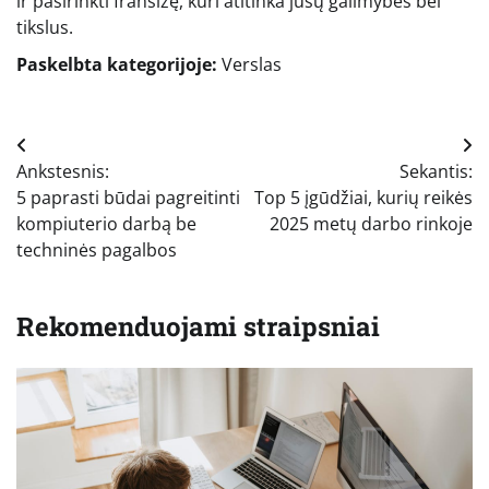
ir pasirinkti franšizę, kuri atitinka jūsų galimybes bei
tikslus.
Paskelbta kategorijoje:
Verslas
Navigacija
Ankstesnis:
Sekantis:
tarp
5 paprasti būdai pagreitinti
Top 5 įgūdžiai, kurių reikės
įrašų
kompiuterio darbą be
2025 metų darbo rinkoje
techninės pagalbos
Rekomenduojami straipsniai