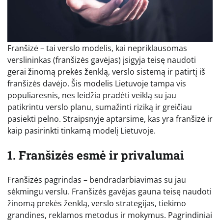
Franšizė – tai verslo modelis, kai nepriklausomas
verslininkas (franšizės gavėjas) įsigyja teisę naudoti
gerai žinomą prekės ženklą, verslo sistemą ir patirtį iš
franšizės davėjo. Šis modelis Lietuvoje tampa vis
populiaresnis, nes leidžia pradėti veiklą su jau
patikrintu verslo planu, sumažinti riziką ir greičiau
pasiekti pelno. Straipsnyje aptarsime, kas yra franšizė ir
kaip pasirinkti tinkamą modelį Lietuvoje.
1. Franšizės esmė ir privalumai
Franšizės pagrindas – bendradarbiavimas su jau
sėkmingu verslu. Franšizės gavėjas gauna teisę naudoti
žinomą prekės ženklą, verslo strategijas, tiekimo
grandines, reklamos metodus ir mokymus. Pagrindiniai