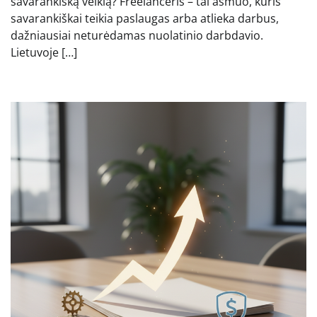
savarankišką veiklą? Freelanceris – tai asmuo, kuris
savarankiškai teikia paslaugas arba atlieka darbus,
dažniausiai neturėdamas nuolatinio darbdavio.
Lietuvoje […]