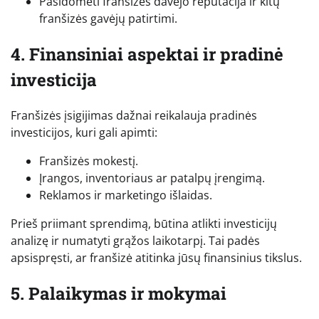
Pasidomėti franšizės davėjo reputacija ir kitų
franšizės gavėjų patirtimi.
4. Finansiniai aspektai ir pradinė
investicija
Franšizės įsigijimas dažnai reikalauja pradinės
investicijos, kuri gali apimti:
Franšizės mokestį.
Įrangos, inventoriaus ar patalpų įrengimą.
Reklamos ir marketingo išlaidas.
Prieš priimant sprendimą, būtina atlikti investicijų
analizę ir numatyti grąžos laikotarpį. Tai padės
apsispręsti, ar franšizė atitinka jūsų finansinius tikslus.
5. Palaikymas ir mokymai