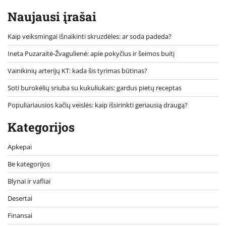
Naujausi įrašai
Kaip veiksmingai išnaikinti skruzdėles: ar soda padeda?
Ineta Puzaraitė-Žvagulienė: apie pokyčius ir šeimos buitį
Vainikinių arterijų KT: kada šis tyrimas būtinas?
Soti burokėlių sriuba su kukuliukais: gardus pietų receptas
Populiariausios kačių veislės: kaip išsirinkti geriausią draugą?
Kategorijos
Apkepai
Be kategorijos
Blynai ir vafliai
Desertai
Finansai