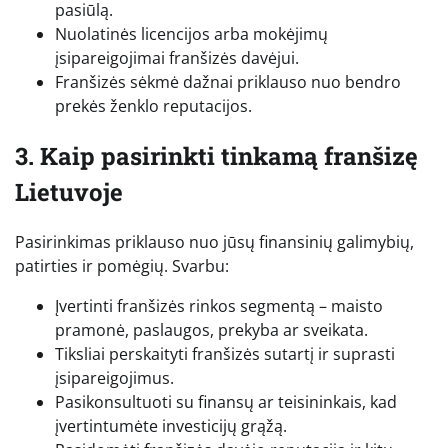
pasiūlą.
Nuolatinės licencijos arba mokėjimų
įsipareigojimai franšizės davėjui.
Franšizės sėkmė dažnai priklauso nuo bendro
prekės ženklo reputacijos.
3. Kaip pasirinkti tinkamą franšizę
Lietuvoje
Pasirinkimas priklauso nuo jūsų finansinių galimybių,
patirties ir pomėgių. Svarbu:
Įvertinti franšizės rinkos segmentą – maisto
pramonė, paslaugos, prekyba ar sveikata.
Tiksliai perskaityti franšizės sutartį ir suprasti
įsipareigojimus.
Pasikonsultuoti su finansų ar teisininkais, kad
įvertintumėte investicijų grąžą.