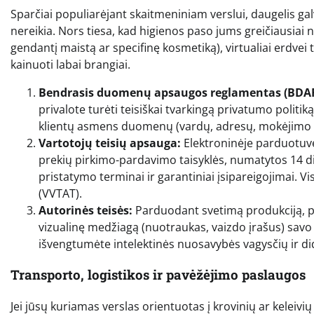
Sparčiai populiarėjant skaitmeniniam verslui, daugelis gal
nereikia. Nors tiesa, kad higienos paso jums greičiausiai 
gendantį maistą ar specifinę kosmetiką), virtualiai erdvei 
kainuoti labai brangiai.
Bendrasis duomenų apsaugos reglamentas (BDAR
privalote turėti teisiškai tvarkingą privatumo politik
klientų asmens duomenų (vardų, adresų, mokėjimo d
Vartotojų teisių apsauga:
Elektroninėje parduotuvėje
prekių pirkimo-pardavimo taisyklės, numatytos 14 di
pristatymo terminai ir garantiniai įsipareigojimai. Vi
(VVTAT).
Autorinės teisės:
Parduodant svetimą produkciją, p
vizualinę medžiagą (nuotraukas, vaizdo įrašus) savo r
išvengtumėte intelektinės nuosavybės vagysčių ir didž
Transporto, logistikos ir pavėžėjimo paslaugos
Jei jūsų kuriamas verslas orientuotas į krovinių ar keleiv