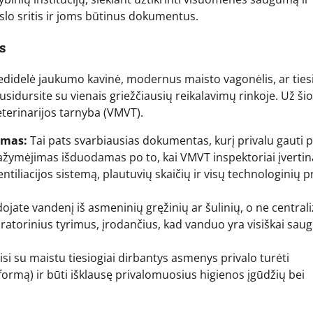
rslo sritis ir joms būtinus dokumentus.
s
i nedidelė jaukumo kavinė, modernus maisto vagonėlis, ar ties
idursite su vienais griežčiausių reikalavimų rinkoje. Už ši
eterinarijos tarnyba (VMVT).
imas:
Tai pats svarbiausias dokumentas, kurį privalu gauti p
pažymėjimas išduodamas po to, kai VMVT inspektoriai įvertin
iliacijos sistemą, plautuvių skaičių ir visų technologinių 
dojate vandenį iš asmeninių gręžinių ar šulinių, o ne central
aboratorinius tyrimus, įrodančius, kad vanduo yra visiškai sau
isi su maistu tiesiogiai dirbantys asmenys privalo turėti
ormą) ir būti išklausę privalomuosius higienos įgūdžių bei