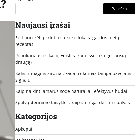
i?
Paieška
Naujausi įrašai
Soti burokėlių sriuba su kukuliukais: gardus pietų
receptas
Populiariausios kačių veislės: kaip išsirinkti geriausią
draugą?
Kalis ir magnis širdžiai: kada trūkumas tampa pavojaus
signalu
Kaip naikinti amarus sode natūraliai: efektyvūs būdai
Spalvų derinimo taisyklės: kaip stilingai derinti spalvas
Kategorijos
Apkepai