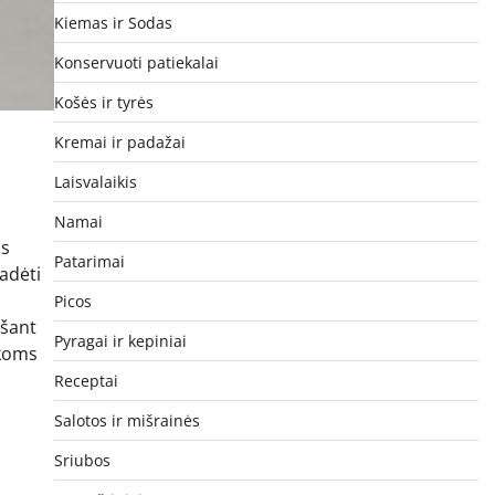
Kiemas ir Sodas
Konservuoti patiekalai
Košės ir tyrės
Kremai ir padažai
Laisvalaikis
Namai
as
Patarimai
adėti
Picos
ašant
Pyragai ir kepiniai
akoms
Receptai
Salotos ir mišrainės
Sriubos