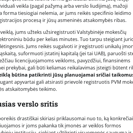
viduali veikla (pagal pažymą arba verslo liudijimą), mažoji
a forma tiesiogiai nelemia, ar jums reikės specifinio leidimo
registracijos procesą ir jūsų asmeninės atsakomybės ribas.
ą veiklą, jums užteks užsiregistruoti Valstybinėje mokesčių
elektroniniu būdu per kelias minutes. Tuo tarpu steigiant juri
tingesnis. Jums reikės sugalvoti ir įregistruoti unikalų įmo
kaitą, suformuoti įstatinį kapitalą (jei tai UAB), paruošti s
iežčiau licencijuojamoms veikloms, pavyzdžiui, finansinėms
i prekybai, gali būti keliamas reikalavimas įsteigti būtent r
veiklą būtina patikrinti jūsų planuojamai sričiai taikomu
d augant apyvartai gali atsirasti prievolė registruotis PVM mok
ės atskaitomybės teikimo.
sias verslo sritis
poreikis drastiškai skiriasi priklausomai nuo to, ką konkrečiai
uliuojamos ir joms pakanka tik įmonės ar veiklos formos
tybinių institucijų, siekiant užtikrinti visuomenės saugumą ir