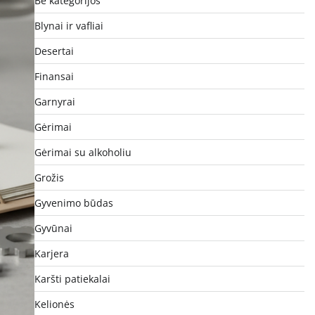
Be kategorijos
Blynai ir vafliai
Desertai
Finansai
Garnyrai
Gėrimai
Gėrimai su alkoholiu
Grožis
Gyvenimo būdas
Gyvūnai
Karjera
Karšti patiekalai
Kelionės