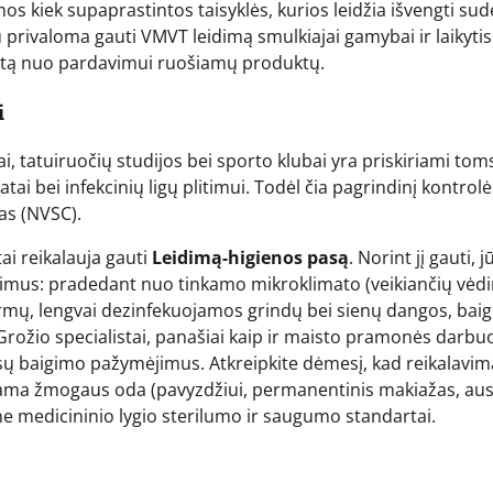
 kiek supaprastintos taisyklės, kurios leidžia išvengti sud
 privaloma gauti VMVT leidimą smulkiajai gamybai ir laikytis
aistą nuo pardavimui ruošiamų produktų.
i
i, tatuiruočių studijos bei sporto klubai yra priskiriami tom
atai bei infekcinių ligų plitimui. Todėl čia pagrindinį kontrolė
as (NVSC).
tai reikalauja gauti
Leidimą-higienos pasą
. Norint jį gauti, 
ikalavimus: pradedant nuo tinkamo mikroklimato (veikiančių vė
ormų, lengvai dezinfekuojamos grindų bei sienų dangos, baig
. Grožio specialistai, panašiai kaip ir maisto pramonės darbuo
kursų baigimo pažymėjimus. Atkreipkite dėmesį, kad reikalavim
iama žmogaus oda (pavyzdžiui, permanentinis makiažas, au
e medicininio lygio sterilumo ir saugumo standartai.