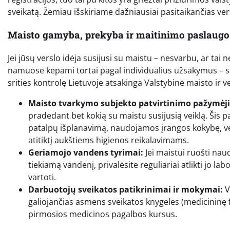
sveikatą. Žemiau išskiriame dažniausiai pasitaikančias ve
Maisto gamyba, prekyba ir maitinimo paslaugo
Jei jūsų verslo idėja susijusi su maistu – nesvarbu, ar ta
namuose kepami tortai pagal individualius užsakymus – sus
srities kontrolę Lietuvoje atsakinga Valstybinė maisto ir v
Maisto tvarkymo subjekto patvirtinimo pažymėj
pradedant bet kokią su maistu susijusią veiklą. Šis 
patalpų išplanavimą, naudojamos įrangos kokybę, vent
atitiktį aukštiems higienos reikalavimams.
Geriamojo vandens tyrimai:
Jei maistui ruošti nau
tiekiamą vandenį, privalėsite reguliariai atlikti jo l
vartoti.
Darbuotojų sveikatos patikrinimai ir mokymai:
V
galiojančias asmens sveikatos knygeles (medicininę f
pirmosios medicinos pagalbos kursus.