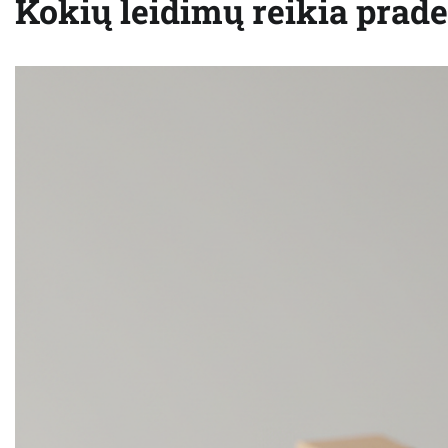
Kokių leidimų reikia prade