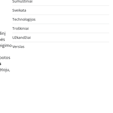
Sumuštiniai
Sveikata
Technologijos
Troškiniai
dinį
Užkandžiai
nės
teigimo
Verslas
ibotos
s
ėtoju,