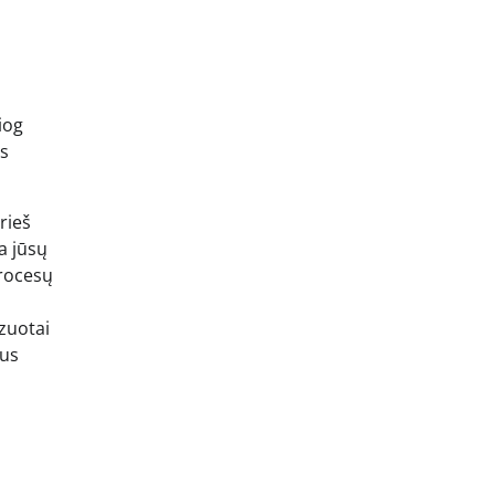
iog
os
rieš
a jūsų
procesų
izuotai
gus