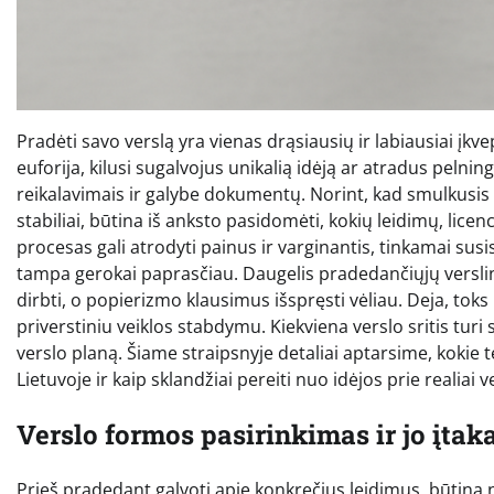
Pradėti savo verslą yra vienas drąsiausių ir labiausiai įkv
euforija, kilusi sugalvojus unikalią idėją ar atradus pelningą
reikalavimais ir galybe dokumentų. Norint, kad smulkusis ve
stabiliai, būtina iš anksto pasidomėti, kokių leidimų, licenc
procesas gali atrodyti painus ir varginantis, tinkamai susi
tampa gerokai paprasčiau. Daugelis pradedančiųjų verslin
dirbti, o popierizmo klausimus išspręsti vėliau. Deja, to
priverstiniu veiklos stabdymu. Kiekviena verslo sritis turi 
verslo planą. Šiame straipsnyje detaliai aptarsime, kokie 
Lietuvoje ir kaip sklandžiai pereiti nuo idėjos prie realiai
Verslo formos pasirinkimas ir jo įta
Prieš pradedant galvoti apie konkrečius leidimus, būtina nu