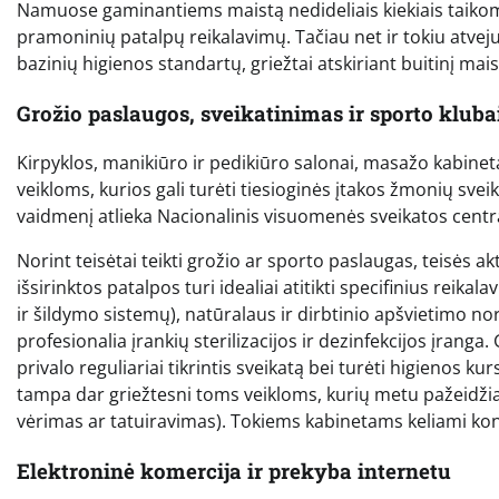
Namuose gaminantiems maistą nedideliais kiekiais taikomos
pramoninių patalpų reikalavimų. Tačiau net ir tokiu atveju
bazinių higienos standartų, griežtai atskiriant buitinį m
Grožio paslaugos, sveikatinimas ir sporto kluba
Kirpyklos, manikiūro ir pedikiūro salonai, masažo kabineta
veikloms, kurios gali turėti tiesioginės įtakos žmonių sveik
vaidmenį atlieka Nacionalinis visuomenės sveikatos centr
Norint teisėtai teikti grožio ar sporto paslaugas, teisės ak
išsirinktos patalpos turi idealiai atitikti specifinius re
ir šildymo sistemų), natūralaus ir dirbtinio apšvietimo n
profesionalia įrankių sterilizacijos ir dezinfekcijos įranga
privalo reguliariai tikrintis sveikatą bei turėti higienos 
tampa dar griežtesni toms veikloms, kurių metu pažeidž
vėrimas ar tatuiravimas). Tokiems kabinetams keliami kon
Elektroninė komercija ir prekyba internetu