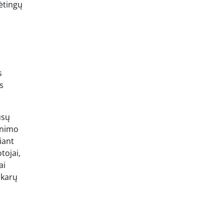
ėtingų
s
s
jūsų
dinimo
iant
tojai,
ai
skarų