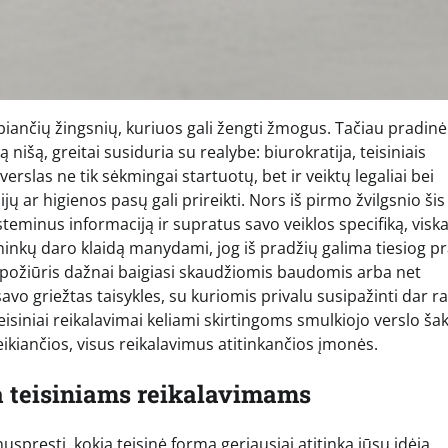
epiančių žingsnių, kuriuos gali žengti žmogus. Tačiau pradinė
 nišą, greitai susiduria su realybe: biurokratija, teisiniais
rslas ne tik sėkmingai startuotų, bet ir veiktų legaliai bei
ijų ar higienos pasų gali prireikti. Nors iš pirmo žvilgsnio šis
steminus informaciją ir supratus savo veiklos specifiką, visk
inkų daro klaidą manydami, jog iš pradžių galima tiesiog pr
ks požiūris dažnai baigiasi skaudžiomis baudomis arba net
savo griežtas taisykles, su kuriomis privalu susipažinti dar r
teisiniai reikalavimai keliami skirtingoms smulkiojo verslo š
 veikiančios, visus reikalavimus atitinkančios įmonės.
ka teisiniams reikalavimams
spręsti, kokia teisinė forma geriausiai atitinka jūsų idėją.