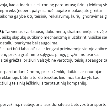
voja, kad atidarius elektroninę parduotuvę fizinių leidimų vi
neprireiks (nebent patys sandėliuojate ir pakuojate greitai
taikoma galybė kitų teisinių reikalavimų, kurių ignoravimas g
):
Tai vienas svarbiausių dokumentų skaitmeninėje erdvėje.
ą, aiškų slapukų sutikimo mechanizmą ir užtikrinti visiškai s
etalių) tvarkymą bei saugojimą.
 turi būti labai aiškiai ir lengvai prieinamoje vietoje apibr
enų prekių grąžinimo sąlygos, pinigų grąžinimo tvarka,
są tai griežtai prižiūri Valstybinė vartotojų teisių apsaugos 
erparduodant žinomų prekių ženklų daiktus ar naudojant
eklamoje, būtina turėti teisėtus leidimus tai daryti, kad
iulių teisinių ieškinių iš tarptautinių kompanijų.
ių pervežimą, neabejotinai susidursite su Lietuvos transporto