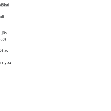
siškai
ali
 Jūs
augų
ėžtos
tarnyba