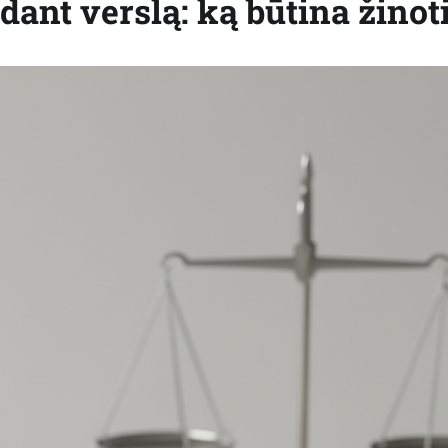
dant verslą: ką būtina žinot