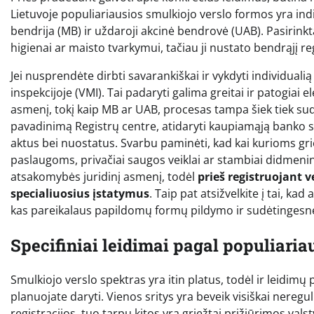
Lietuvoje populiariausios smulkiojo verslo formos yra indi
bendrija (MB) ir uždaroji akcinė bendrovė (UAB). Pasirinkt
higienai ar maisto tvarkymui, tačiau ji nustato bendrąjį 
Jei nusprendėte dirbti savarankiškai ir vykdyti individuali
inspekcijoje (VMI). Tai padaryti galima greitai ir patogiai 
asmenį, tokį kaip MB ar UAB, procesas tampa šiek tiek sudė
pavadinimą Registrų centre, atidaryti kaupiamąją banko sąs
aktus bei nuostatus. Svarbu paminėti, kad kai kurioms gr
paslaugoms, privačiai saugos veiklai ar stambiai didmenine
atsakomybės juridinį asmenį, todėl
prieš registruojant 
specialiuosius įstatymus
. Taip pat atsižvelkite į tai, ka
kas pareikalaus papildomų formų pildymo ir sudėtingesn
Specifiniai leidimai pagal populiariau
Smulkiojo verslo spektras yra itin platus, todėl ir leidimų 
planuojate daryti. Vienos sritys yra beveik visiškai nereg
registracijos, tuo tarpu kitos yra griežtai prižiūrimos vals